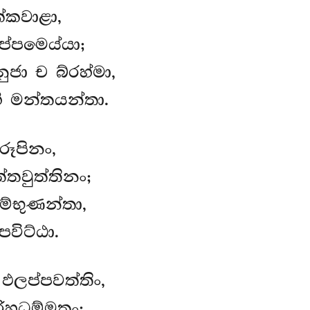
ක්කවාළා,
ප්පමෙය්යා;
ජා ච බ්රහ්මා,
ි මන්තයන්තා.
ූපිනං,
තවුත්තිනං;
ම්භුණන්තා,
විට්ඨා.
ඵලප්පවත්තිං,
ීහධම්මතං;