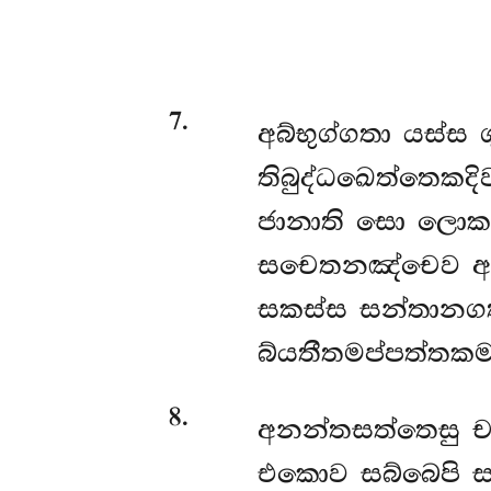
7
.
අබ්භුග්ගතා යස්ස 
තිබුද්ධඛෙත්තෙකදි
ජානාති සො ලොකම
සචෙතනඤ්චෙව අ
සකස්ස සන්තානග
බ්යතීතමප්පත්තකම
8
.
අනන්තසත්තෙසු ච
එකොව සබ්බෙපි 