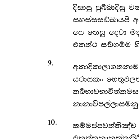
දිසාසු පුබ්බාදිසු ච
සහස්සසඞ්ඛායපි අ
යෙ තෙසු දෙවා මනු
එකත්ථ සඞ්ගම්ම හ
9
.
අනාදිකාලාගතනාමර
යථාසකං හෙතුඵලත්
තබ්භාවභාවිත්තමස
නානාවිපල්ලාසමනුප
10
.
කම්මප්පවත්තිඤ්ච 
එකත්තනානත්තනිර