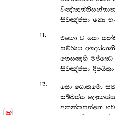
විඤ්ඤත්තිසන්ත
සිවඤ්ජසං නො භණ
11
.
එකො ව සො සන්
සඞ්ඛාය ඤෙය්යානි
තෙසඤ්හි මජ්ඣෙ ප
සිවඤ්ජසං දීපයිතු
12
.
සො ගොතමො සක්ය
සබ්බස්ස ලොකස්ස
අනන්තසත්තෙ භව
📜