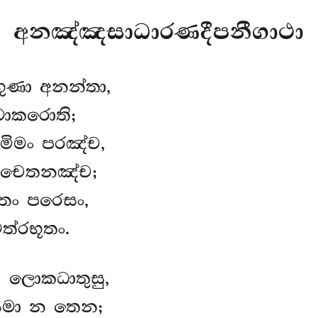
අනඤ්ඤසාධාරණදීපනීගාථා
ගුණා අනන්තා,
වාකරොති;
ිමං පරඤ්ච,
චෙතනඤ්ච;
තං පරෙසං,
ත්රභූතං.
 ලොකධාතුසු,
සමා න තෙන;