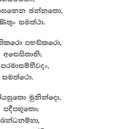
ානඝනෙන ඡන්නතො,
ිතුං සමත්ථා.
තිකරො පභඞ්කරො,
 අසෙසිතානි;
රමාසම්භීවදං,
ං සමත්ථො.
සුතො මුනින්දො,
 පදීපභූතො;
බන්ධනම්හා,