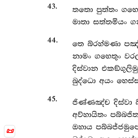
43
.
තතො පුත්තං ගහෙ
මාතා සත්තමියං ගන
44
.
තෙ බ්රහ්මණා පඤ්ච
නාමං ගහෙතුං වර
දිස්වාන එකඞ්ගුලිමුක
බුද්ධො අයං හෙස්
45
.
ජිණ්ණඤ්ච දිස්වා 
අව්හායිතං පබ්බජිත
ඔහාය පබ්බජ්ජමුප
📜