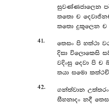
සුවණ්ණජාලෙන පටි
තතො ච දෙවාජින
තතො දුකූලෙන ච ත
41
.
තෙසං පි හත්ථා වර
දිසා විලොකෙසි ස
වදිංසු දෙවා පි ච 
තයා සමො කත්ථචි
42
.
ගන්ත්වාන උත්තරං
සීහනාදං නදී තෙස