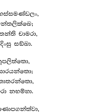
ස්සමණ්ඩලං,
න්තලික්ඛෙ;
තන්ති චාමරා,
ිංසු සඞ්ඛා.
පලිත්තො,
පසාරයන්තො;
තොතරන්තො,
රො නභම්හා.
ගණොපගන්ත්වා,