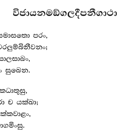
විජායනමඞ්ගලදීපනීගාථා
දසමාසතො පරං,
වරලුම්බිනීවනං;
සාලසාඛං,
රං සුඛෙන.
ධාතුසු,
ා ච යක්ඛා;
ක්කවාළං,
ගමිංසු.