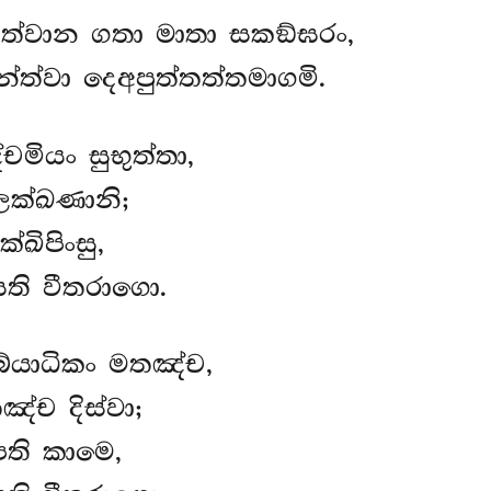
ත්වාන ගතා මාතා සකඞ්ඝරං,
්ත්වා දෙඅපුත්තත්තමාගමි.
මියං සුභුත්තා,
ලක්ඛණානි;
්ඛිපිංසු,
සති වීතරාගො.
බ්යාධිකං මතඤ්ච,
ඤ්ච දිස්වා;
ෙති කාමෙ,