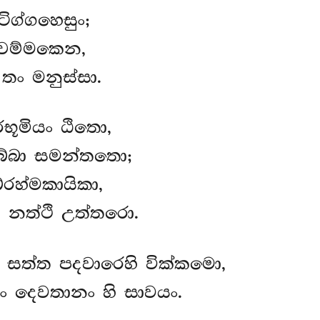
ග්ගහෙසුං;
චම්මකෙන,
ං මනුස්සා.
භූමියං ඨිතො,
බ්බා සමන්තතො;
බ්රහ්මකායිකා,
 නත්ථි උත්තරො.
 සත්ත පදවාරෙහි වික්කමො,
ං දෙවතානං හි සාවයං.