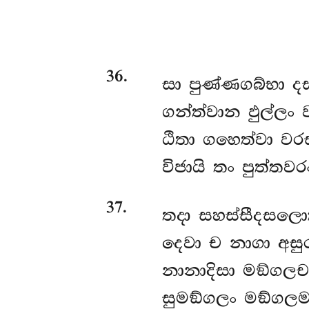
36
.
සා පුණ්ණගබ්භා 
ගන්ත්වාන ඵුල්ලං 
ඨිතා ගහෙත්වා වර
විජායි තං පුත්තව
37
.
තදා සහස්සීදසලොක
දෙවා ච නාගා අසුර
නානාදිසා මඞ්ගලච
සුමඞ්ගලං මඞ්ගලමා