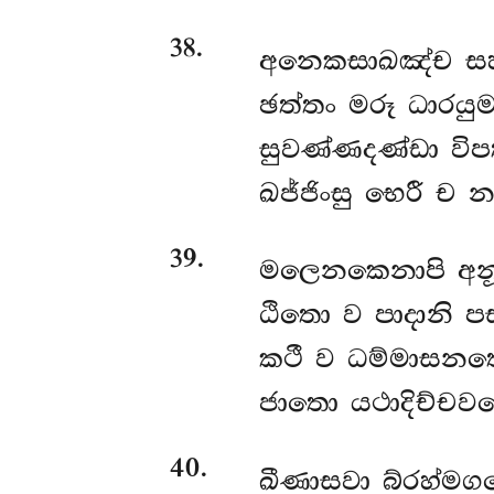
38
.
අනෙකසාඛඤ්ච සහ
ඡත්තං මරූ ධාරයුම
සුවණ්ණදණ්ඩා විප
ඛජ්ජිංසු භෙරී ච නද
39
.
මලෙනකෙනාපි අනූ
ඨිතො ව පාදානි 
කථී ව ධම්මාසන
ජාතො යථාදිච්චව
40
.
ඛීණාසවා බ්රහ්ම