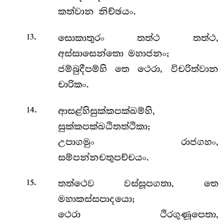
කත්වාන නිච්ඡයං.
.
සොකාතුරං
තත්ථ තත්ථ,
13
අස්සාසෙන්තො මහාජනං;
ජම්බුදීපම්හි තෙ ථෙරා, විචරිත්වාන
චාරිකං.
.
ආසළ්හිසුක්කපක්ඛම්හි,
14
සුක්කපක්ඛඨිතත්ථිකා;
උපාගමුං රාජගහං,
සම්පන්නචතුපච්චයං.
.
තත්ථෙව වස්සූපගතා, තෙ
15
මහාකස්සපාදයො;
ථෙරා ථිරගුණූපෙතා,