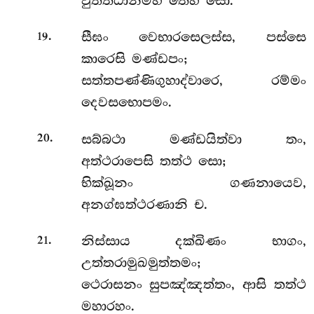
වුත්තඨානම්හි තෙහි සො.
.
සීඝං වෙභාරසෙලස්ස, පස්සෙ
19
කාරෙසි මණ්ඩපං;
සත්තපණ්ණිගුහාද්වාරෙ, රම්මං
දෙවසභොපමං.
.
සබ්බථා මණ්ඩයිත්වා තං,
20
අත්ථරාපෙසි තත්ථ සො;
භික්ඛූනං ගණනායෙව,
අනග්ඝත්ථරණානි ච.
.
නිස්සාය දක්ඛිණං භාගං,
21
උත්තරාමුඛමුත්තමං;
ථෙරාසනං සුපඤ්ඤත්තං, ආසි තත්ථ
මහාරහං.