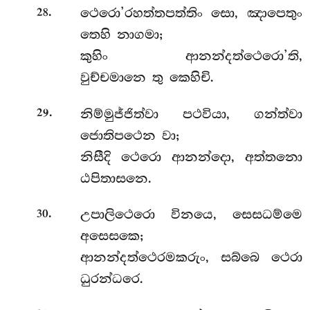
.
ථෙරො’රහත්තපත්තිං
සො, ඤාපෙතුං
28
තෙහි නාගමා;
කුහිං ආනන්දත්ථෙරො’ති,
වුච්චමානෙ තු කෙහිචි.
.
නිම්මුජ්ජිත්වා පථවියා, ගන්ත්වා
29
ජොතිපථෙන වා;
නිසීදි ථෙරො ආනන්දො, අත්තනො
ඨපිතාසනෙ.
.
උපාලිථෙරො විනයෙ, සෙසධම්මෙ
30
අසෙසකෙ;
ආනන්දත්ථෙරමකරුං, සබ්බෙ ථෙරා
ධුරන්ධරෙ.