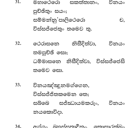
.
මහාථෙරො සකත්තානං, විනයං
31
පුච්ඡිතුං සයං;
සම්මන්නු’පාලිථෙරො ච,
විස්සජ්ජෙතුං තමෙව තු.
.
ථෙරාසනෙ නිසීදිත්වා, විනයං
32
තමපුච්ඡි සො;
ධම්මාසනෙ නිසීදිත්වා, විස්සජ්ජෙසි
තමෙව සො.
.
විනයඤ්ඤූනමග්ගෙන,
33
විස්සජ්ජිතකමෙන තෙ;
සබ්බෙ සජ්ඣායමකරුං, විනයං
නයකොවිදා.
.
අග්ගං බහුස්සුතාදීනං, කොසාරක්ඛං
34