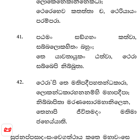
ලොකෙනෙකානිනෙකධා;
ථෙරෙහෙව කතත්තා ච, ථෙරියායං
පරම්පරා.
.
පඨමං සඞ්ගහං කත්වා,
41
සබ්බලොකහිතං බහුං;
තෙ යාවතායුකං ඨත්වා, ථෙරා
සබ්බෙපි නිබ්බුතා.
.
ථෙරා’පි
තෙ මතිපදීපහතන්ධකාරා,
42
ලොකන්ධකාරහනනම්හි මහාපදීපා;
නිබ්බාපිතා මරණඝොරමහානිලෙන,
තෙනාපි ජීවිතමදං මතිමා
ජහෙය්යාති.
📜
සුජනප්පසාදංසංවෙගත්ථාය කතෙ මහාවංසෙ