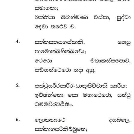
සමාගතා;
ඛත්තියා බ්රාහ්මණා වස්සා, සුද්ධා
දෙවා තථෙව ච.
.
සත්තසතසහස්සානි, තෙසු
4
පාමොක්ඛභික්ඛවො;
ථෙරො මහාකස්සපොව,
සඞ්ඝත්ථෙරො තදා අහු.
.
සත්ථුසරීරසාරීර-ධාතුකිච්චානි කාරිය;
5
ඉච්ඡන්තො සො මහාථෙරො, සත්ථු
ධම්මචිරට්ඨිතිං.
.
ලොකනාථෙ දසබලෙ,
6
සත්තාහපරිනිබ්බුතෙ;