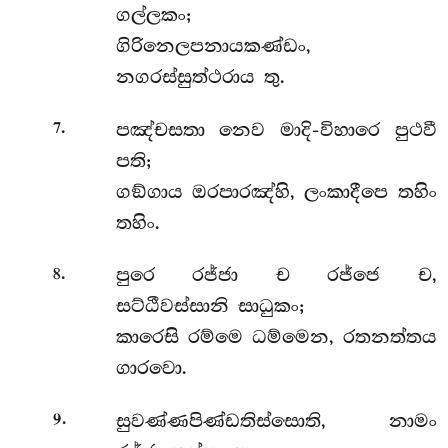
ගල්ලකං;
ගිරිනෙලපනායකණ්ඩං,
නගරස්සුත්ථරාය තු.
.
පඤ්චසතා
නෙව මාදි-විහාරෙ පුථවී
7
පති;
ගඞ්ගාය ඔරපාරඤ්හි, ලංකාදීපෙ තහිං
තහිං.
.
පුරෙ රජ්ජා ච රජ්ජෙ ච,
8
සට්ඨීවස්සානි සාධුකං;
කාරෙසි රම්මෙ ධම්මෙන, රතනත්තය
ගාරවො.
.
සුවණ්ණපිණ්ඩතිස්සොති, නාමං
9