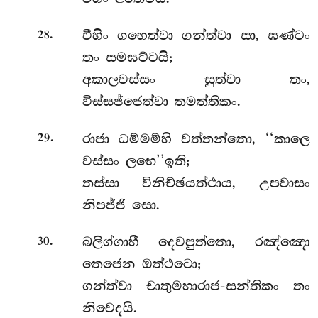
.
වීහිං ගහෙත්වා ගන්ත්වා සා, ඝණ්ටං
28
තං සමඝට්ටයි;
අකාලවස්සං සුත්වා තං,
විස්සජ්ජෙත්වා තමත්තිකං.
.
රාජා ධම්මම්හි වත්තන්තො, ‘‘කාලෙ
29
වස්සං ලභෙ’’ඉති;
තස්සා විනිච්ඡයත්ථාය, උපවාසං
නිපජ්ජි සො.
.
බලිග්ගාහී දෙවපුත්තො, රඤ්ඤො
30
තෙජෙන ඔත්ථටො;
ගන්ත්වා චාතුමහාරාජ-සන්තිකං තං
නිවෙදයි.