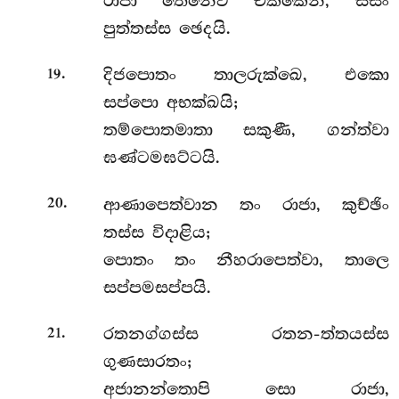
රාජා තෙනෙව චක්කෙන, සීසං
පුත්තස්ස ඡෙදයි.
.
දිජපොතං තාලරුක්ඛෙ, එකො
19
සප්පො අභක්ඛයි;
තම්පොතමාතා සකුණී, ගන්ත්වා
ඝණ්ටමඝට්ටයි.
.
ආණාපෙත්වාන තං රාජා, කුච්ඡිං
20
තස්ස විදාළිය;
පොතං තං නීහරාපෙත්වා, තාලෙ
සප්පමසප්පයි.
.
රතනග්ගස්ස
රතන-ත්තයස්ස
21
ගුණසාරතං;
අජානන්තොපි සො රාජා,