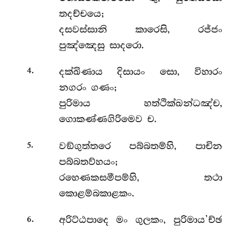
තදච්චයෙ;
දසවස්සානි කාරෙසි, රජ්ජං
පුඤ්ඤෙසු සාදරො.
.
දක්ඛිණාය දිසායං සො, විහාරං
4
නගරං ගණං;
පුරිමාය හත්ථික්ඛන්ධඤ්ච,
ගොකණ්ණගිරිමෙව ච.
.
වඞ්ගුත්තරෙ පබ්බතම්හි, පාචින
5
පබ්බතව්හයං;
රහෙණකසමීපම්හි, තථා
කොළම්බකාළකං.
.
අරිට්ඨපාදෙ මං ගුලකං, පුරිමාය’ච්ඡ
6