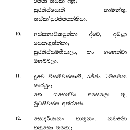
රජ්ජා තස්සා අහු;
සුරතිස්සොති නාමන්තු,
තස්සා’පුරජ්ජපත්තියා.
.
අස්සනාවිකපුත්තා ද්වෙ, දමිළා
10
සෙනගුත්තිකා;
සුරතිස්සමහීපාලං, තං ගහෙත්වා
මහබ්බලා.
.
දුවෙ වීසතිවස්සානි, රජ්ජං ධම්මෙන
11
කාරයුං;
තෙ ගහෙත්වා අසෙලො තු,
මුටසිවස්ස අත්රජො.
.
සොදරියානං භාතූනං, නවමො
12
භතුකො තතො;