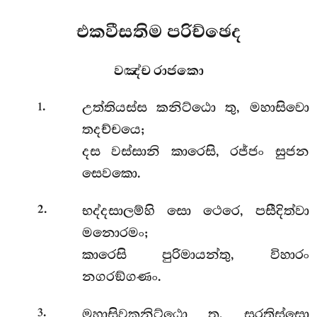
එකවීසතිම පරිච්ඡෙද
වඤ්ච රාජකො
.
උත්තියස්ස
කනිට්ඨො තු, මහාසිවො
1
තදච්චයෙ;
දස වස්සානි කාරෙසි, රජ්ජං සුජන
සෙවකො.
.
භද්දසාලම්හි සො ථෙරෙ, පසීදිත්වා
2
මනොරමං;
කාරෙසි පුරිමායන්තු, විහාරං
නගරඞ්ගණං.
.
මහාසිවකනිට්ඨො තු, සුරතිස්සො
3