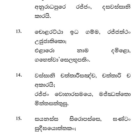
අනුරාධපුරෙ රජ්ජං, දසවස්සානි
කාරයි.
.
චොළරට්ඨා ඉධ ගම්ම, රජ්ජත්ථං
13
උජුජාතිකො;
එළාරො නාම දමිළො,
ගහෙත්වා’සෙලභූපතිං.
.
වස්සානි චත්තාරීසඤ්ච, චත්තාරි ච
14
අකාරයි;
රජ්ජං වොහාරසමයෙ, මජ්ඣත්තො
මිත්තසත්තුසු.
.
සයනස්ස සිරොපස්සෙ, ඝණ්ටං
15
සුදීඝයොත්තකං;