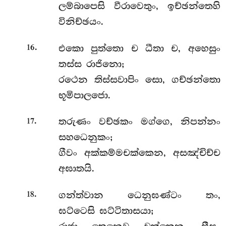
ලම්බාපෙසි වීරාවෙතුං, ඉච්ඡන්තෙහි
විනිච්ඡයං.
.
එකො පුත්තො ච ධීතා ච, අහෙසුං
16
තස්ස රාජිනො;
රථෙන තිස්සවාපිං සො, ගච්ඡන්තො
භූමිපාලජො.
.
තරුණං වච්ඡකං මග්ගෙ, නිපන්නං
17
සහධෙනුකං;
ගීවං අක්කම්මචක්කෙන, අසඤ්චිච්ච
අඝාතයි.
.
ගන්ත්වාන ධෙනුඝණ්ටං තං,
18
ඝට්ටෙසි ඝට්ටිතාසයා;