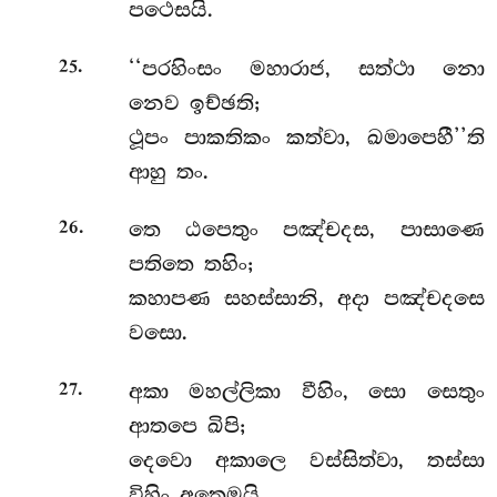
පථෙසයි.
.
‘‘පරහිංසං මහාරාජ, සත්ථා නො
25
නෙව ඉච්ඡති;
ථූපං පාකතිකං කත්වා, ඛමාපෙහී’’ති
ආහු තං.
.
තෙ ඨපෙතුං පඤ්චදස, පාසාණෙ
26
පතිතෙ තහිං;
කහාපණ සහස්සානි, අදා පඤ්චදසෙ
වසො.
.
අකා මහල්ලිකා වීහිං, සො සෙතුං
27
ආතපෙ ඛිපි;
දෙවො අකාලෙ වස්සිත්වා, තස්සා
විහිං අතෙමයි.