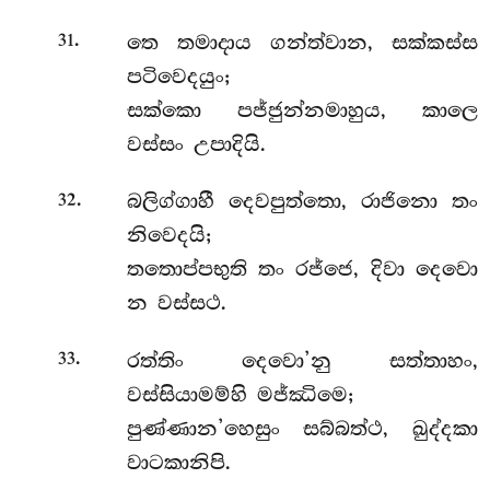
.
තෙ තමාදාය ගන්ත්වාන, සක්කස්ස
31
පටිවෙදයුං;
සක්කො පජ්ජුන්නමාහුය, කාලෙ
වස්සං උපාදියි.
.
බලිග්ගාහී දෙවපුත්තො, රාජිනො තං
32
නිවෙදයි;
තතොප්පභුති තං රජ්ජෙ, දිවා දෙවො
න වස්සථ.
.
රත්තිං දෙවො’නු සත්තාහං,
33
වස්සියාමම්හි මජ්ඣිමෙ;
පුණ්ණාන’හෙසුං සබ්බත්ථ, ඛුද්දකා
වාටකානිපි.