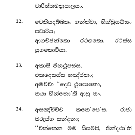
චාරිත්තමනුපාලයං.
.
චෙතියදබ්බතං ගන්ත්වා, භික්ඛුසඞ්ඝං
22
පවාරිය;
ආගච්ඡන්තො රථගතො, රථස්ස
යුගකොටියා.
.
අකාසි ජිනථූපස්ස,
23
එකදෙසස්ස භඤ්ජනං;
අමච්චා ‘‘දෙව ථූපොනො,
තයා භින්නො’ති ආහු තං.
.
අසඤ්චිච්ච කතෙ‘පෙ’ස, රාජා
24
ඔරුය්හ සන්දනා;
‘‘චක්කෙන මම සීසම්පි, ඡින්දථා’ති