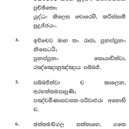
පුච්ඡිතො;
යුද්ධං කිලෙස චොරෙහි, කරිස්සාමි
සුදුජ්ජයං.
.
ඉච්චෙව මාහ තං රාජා, පුනප්පුනං
4
නිසෙධයි;
පුනප්පුනං සොයාචිත්වා,
රඤ්ඤොනුඤ්ඤාය පබ්බජි.
.
පබ්බජිත්වා ච කාලෙන,
5
අරහත්තමපාපුණි;
පඤ්චඛීණාසවසත-පරිවාඑරා අහොසි
ච.
.
ඡත්තමඞ්ගල සත්තාහෙ, ගතෙ
6