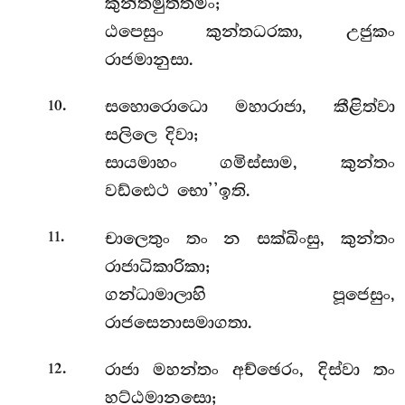
කුන්තමුත්තමං;
ඨපෙසුං කුන්තධරකා, උජුකං
රාජමානුසා.
.
සහොරොධො මහාරාජා, කීළිත්වා
10
සලිලෙ දිවා;
සායමාහං ගමිස්සාම, කුන්තං
වඩ්ඪෙථ භො’’ඉති.
.
චාලෙතුං තං න සක්ඛිංසු, කුන්තං
11
රාජාධිකාරිකා;
ගන්ධාමාලාහි පූජෙසුං,
රාජසෙනාසමාගතා.
.
රාජා
මහන්තං අච්ඡෙරං, දිස්වා තං
12
හට්ඨමානසො;