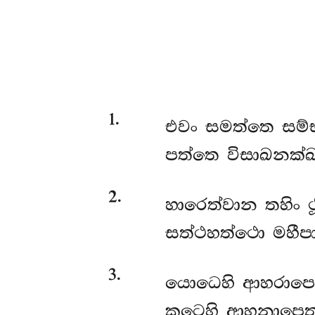
1
.
එවං සමත්තෙ සම්භ
පත්තෙ විසාඛනක්ඛ
2
.
හාරෙත්වාන තහිං ථ
සත්ථහත්ථො මහීපා
3
.
යොධෙහි ආහරාපෙත
කූටෙහි ආහනාපෙත්