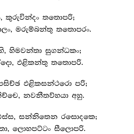
, කුරුවින්දං තතොපරි;
ලං, මරුම්බන්තු තතොපරං.
, හිමවන්තා සුගන්ධකං;
්දො, ඵළිකන්තු තතොපරි.
සිච්ඡ ඵළිකසන්ථරො පරි;
ිච්චෙ, නවනීතව්හයා අහු.
්ඨස්ස, සන්නිතෙන රසොදකෙ;
තා, ලොහපට්ටං සීලොපරි.