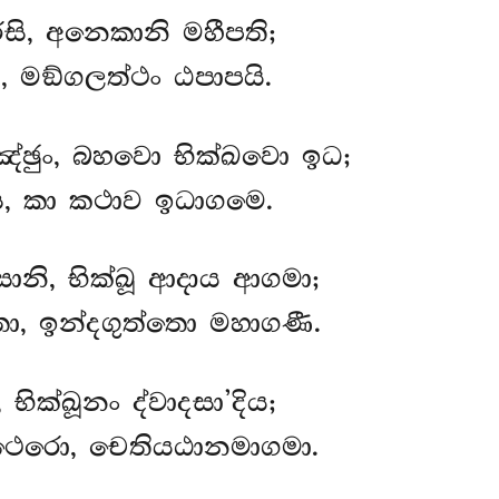
ෙසි, අනෙකානි මහීපති;
 ච, මඞ්ගලත්ථං ඨපාපයි.
ඤ්ඡුං, බහවො භික්ඛවො ඉධ;
ස, කා කථාව ඉධාගමෙ.
ානි, භික්ඛූ ආදාය ආගමා;
ා, ඉන්දගුත්තො මහාගණී.
භික්ඛූනං ද්වාදසා’දිය;
ෙරො, චෙතියඨානමාගමා.