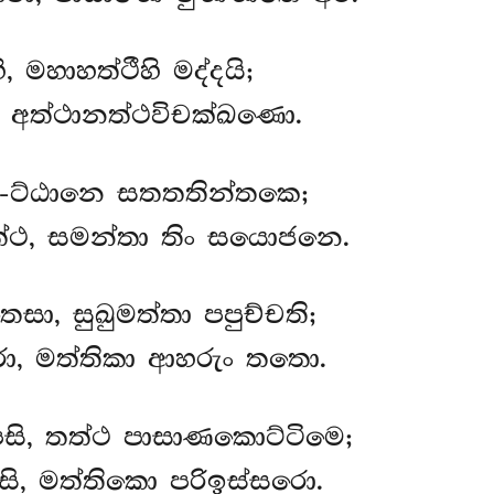
 මහාහත්ථීහි මද්දයි;
ථං, අත්ථානත්ථවිචක්ඛණො.
-ට්ඨානෙ සතතතින්තකෙ;
තත්ථ, සමන්තා තිං සයොජනෙ.
සා, සුඛුමත්තා පපුච්චති;
ා, මත්තිකා ආහරුං තතො.
ෙසි, තත්ථ පාසාණකොට්ටිමෙ;
සි, මත්තිකො පරිඉස්සරො.