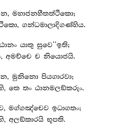
ෙන, මහාජනහීතත්ථිකො;
කො, ගන්ධමාලාදිගණ්හිය.
ඨානං යාතු සුවෙ’’ඉති;
, අමච්චෙ ච නියොජයි.
න, මුනිනො පියගාරවා;
ි, තෙ තං ඨානමලඞ්කරුං.
, මග්ගඤ්චෙව ඉධාගතං;
, අලඞ්කාරයි භූපති.