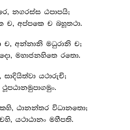
රෙ, නගරස්ස ඨපාපයි;
 ච, අප්පකෙ ච බහූතථා.
 ච, අන්නානි මධුරානි ච;
න්දො, මහාජනහිතෙ රතො.
 සාදියිත්වා යථාරුචි;
ූපඨානමුපාගමුං.
කෙහි, ඨානන්තර විධානතො;
හි, යථාඨානං මහීපති.