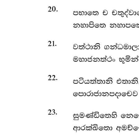
20
.
පභාතෙ ච චතුද්වා
නහාපිතෙ නහාපකෙ
21
.
වත්ථානි
ගන්ධමාලා
මහාජනත්ථං භූමි
22
.
පටියත්තානි එතානි,
පොරාජානපදාචෙව ථ
23
.
සුමණ්ඩිතෙහි නෙ
ආරක්ඛිතො අමච්චෙ