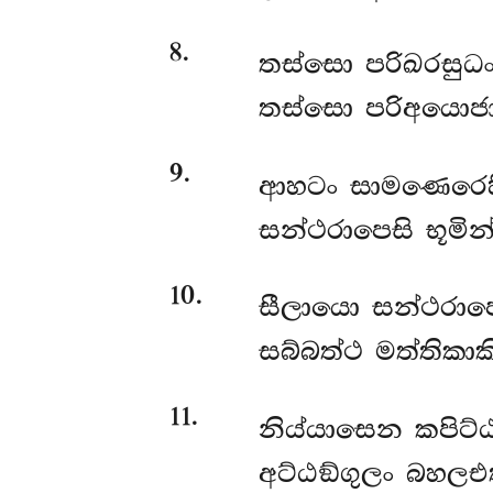
8
.
තස්සො
පරිඛරසුධං
තස්සො පරිඅයොජා
9
.
ආහටං සාමණෙරෙහි
සන්ථරාපෙසි භූමින
10
.
සීලායො සන්ථරාපෙ
සබ්බත්ථ මත්තිකාක
11
.
නිය්යාසෙන කපිට
අට්ඨඞ්ගුලං බහලඑ