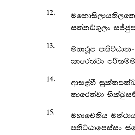
12
.
මනොසිලායතිලතෙ
සත්තඞ්ගුලං සජ්ජ
13
.
මහාථූප පතිට්ඨාන
කාරෙත්වා පරිකම්
14
.
ආසළ්හී සුක්කපක්ඛස
කාරෙත්වා භික්ඛුසඞ
15
.
මහාචෙතිය මත්ථාය
පතිට්ඨාපෙස්සං ස