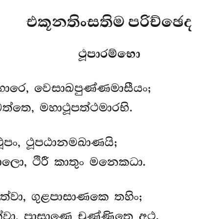
එකූනතිංසතිම පරිච්ඡෙද
ථූපාරම්භො
ාරෙ, වෙසාඛපුණ්ණමාසීයං;
ත්තෙ, මහාථූපත්ථමාරභි.
ූපං, ථූපඨානමඛාණයි;
ලො, ථිරී කාතුං මනෙකධා.
්වා, ගුළපාසාණකෙ තහිං;
වා, පාසාණෙ චුණ්ණිතෙ අථ.