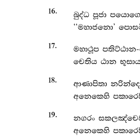
16
.
බුද්ධ පූජා පයොග
‘‘මහාජනො’ පොසථි
17
.
මහාථූප පතිට්ඨාන-
චෙතිය ඨාන භූසාය
18
.
ආණාපිතා නරින්දෙ
අනෙකෙහි පකාරෙහ
19
.
නගරං සකලඤ්චෙව
අනෙකෙහි පකාරෙහි