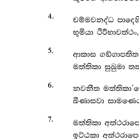
4
.
චම්මවනද්ධ පාදෙහි,
භූමියා ථිරීභාවත්
5
.
ආකාස ගඞ්ගාපතිත
මත්තිකා සුඛුමා 
6
.
නවනීත මත්තිකා’තෙ
ඛීණාසවා සාමණෙර
7
.
මත්තිකා අත්ථරාප
ඉට්ඨකා අත්ථරාපෙ