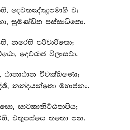
ාහි, දෙවකඤ්ඤූපමාහි ච;
්හො, සුමණ්ඩිත පස්සාධිතො.
හි, නරෙහි පරිවාරිතො;
ට්ඨො, දෙවරාජ විලාසවා.
ං, ඨානාඨාන විචක්ඛණො;
ඡි, නන්දයන්තො මහාජනං.
 සො, සාටකානිට්ඨපාපිය;
ම්හි, චතුපස්සෙ තතො පන.