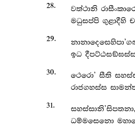
28
.
වත්ථානි රාසීංකාර
මධුසප්පි ගුළාදීහි
29
.
නානාදෙසෙහිපා’ග
ඉධ දීපට්ඨසඞ්ඝස්
30
.
ථෙරො’ සීති සහස්ස
රාජගහස්ස සාමන්ත
31
.
සහස්සානි’සිපතනා, 
ධම්මසෙනො මහාථ