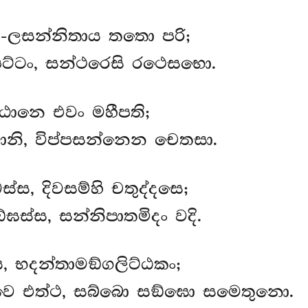
-ලසන්නිතාය තතො පරි;
ුපට්ටං, සන්ථරෙසි රථෙසභො.
-ඨානෙ එවං මහීපති;
මානි, විප්පසන්නෙන චෙතසා.
්ස, දිවසම්හි චතුද්දසෙ;
්ඝස්ස, සන්නිපාතමිදං වදි.
, භදන්තාමඞ්ගලිට්ඨකං;
්වෙ එත්ථ, සබ්බො සඞ්ඝො සමෙතුනො.