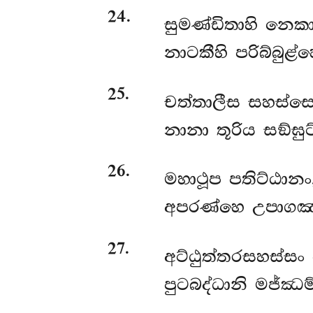
24
.
සුමණ්ඩිතාහි නෙක
නාටකීහි පරිබ්බුළ
25
.
චත්තාලීස සහස්සෙ
නානා තූරිය සඞ්ඝු
26
.
මහාථූප පතිට්ඨාන
අපරණ්හෙ උපාගඤ්
27
.
අට්ඨුත්තරසහස්සං
පුටබද්ධානි මජ්ඣ