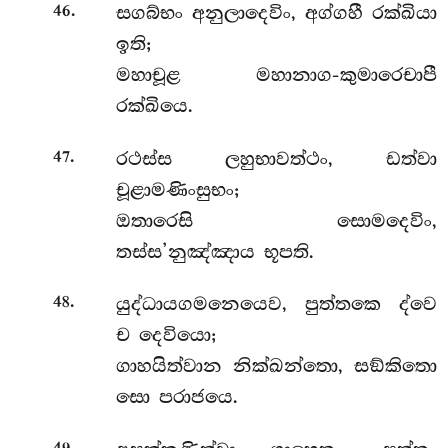
.
සගබ්භං අනුලාදෙවිං, අග්ගහී රක්ඛියා
46
ඉති;
මහාචූළ මහානාග-කුමාරෙචාපී
රක්ඛියෙ.
.
රථස්ස ලහුභාවත්ථං, ඩත්වා
47
චූළාමණිංසුභං;
ඔතාරෙසි සොමදෙවිං,
තස්ස’නුඤ්ඤාය භූපති.
.
යුද්ධායගමනෙයෙව, පුත්තකෙ ද්වෙ
48
ච දෙවියො;
ගාහයිත්වාන නික්ඛන්තො, සඞ්කිතො
සො පරාජයෙ.
.