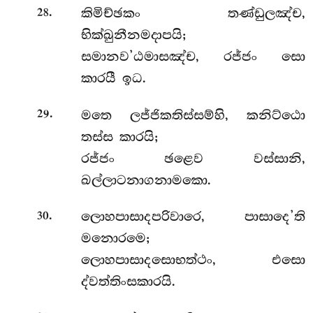
.
කිමිච්ඡකං තණ්ඩුලඤ්ච,
28
භික්ඛුනීනමදාපයි;
සමානව’ඨමාසඤ්ච, රජ්ජං සො
කාරයී ඉධ.
.
මතෙ ලජ්ජිකතිස්සම්හි, කනිට්ඨො
29
තස්ස කාරයි;
රජ්ජං ඡළෙව වස්සානි,
ඛල්ලාටනාගනාමකො.
.
ලොහපාසාදපරිවාරෙ, පාසාදෙ’ති
30
මනොරමෙ;
ලොහපාසාදසොභත්ථං, එසො
ද්වත්තිංසකාරයි.