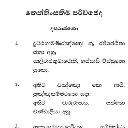
තෙත්තිංසතිම පරිච්ඡෙද
දසරාජකො
.
දුට්ඨගාමණිරඤ්ඤො
තු, රජ්ජෙඨිතා
1
ජනා අහූ;
සාලිරාජකුමාරොති, හස්සාසි විස්සුතො
සුතො.
.
අතීව ධඤ්ඤො සො ආසි,
2
පුඤ්ඤකම්මරතො සදා;
අතීව චාරුරුපාය, සත්තො
චණ්ඩාලියා අහු.
.
අසොකමාලාදෙවිංතං, සම්බන්ධං
3