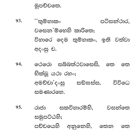
මුපච්චතෙ.
.
‘‘තුම්හාකං පටිසන්ථාර,
93
වසෙන’ම්හෙහි කාරිතෙ;
විහාරෙ දෙම තුම්හාකං, ඉති වත්වා
අදංසු ච.
.
ථෙරො සබ්බත්ථවාසෙසි, තෙ තෙ
94
භික්ඛූ යථා රහං;
අමච්චා’දංසු සඞ්ඝස්ස, විවිධෙ
සමණාරහෙ.
.
රාජා සකවිහාරම්හි, වසන්තෙ
95
සමුපට්ඨහි;
පච්චයෙහි අනුනෙහි, තෙන තෙ