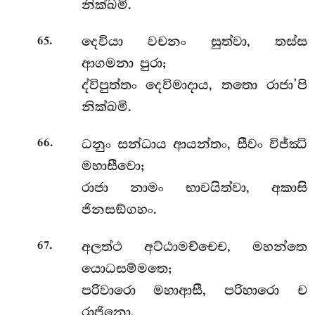
නික්ඛමි.
.
දෙවියා
වචනං සුත්වා, තස්ස
65
ආගමනා පුරා;
ද්විපුත්තං දෙවිමාදාය, තතො රාජා’පි
නික්ඛමි.
.
ධනුං සන්ධාය ආයන්තං, සීවං විජ්ඣි
66
මහාසීවො;
රාජා නාමං භාවයිත්වා, අකාසි
ජිනසඞ්ගහං.
.
අලත්ථ අට්ඨාමච්චෙච, මහන්තෙ
67
යොධසම්මතෙ;
පරිවාරො මහාආසී, පරිහාරො ච
රාජිනො.