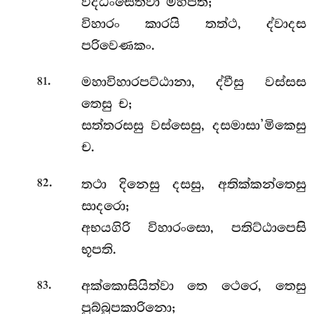
විද්ධංසෙත්වා මහීපති;
විහාරං කාරයි තත්ථ, ද්වාදස
පරිවෙණකං.
.
මහාවිහාරපට්ඨානා, ද්වීසු වස්සස
81
තෙසු ච;
සත්තරසසු වස්සෙසු, දසමාසා’මිකෙසු
ච.
.
තථා දිනෙසු දසසු, අතික්කන්තෙසු
82
සාදරො;
අභයගිරි විහාරංසො, පතිට්ඨාපෙසි
භූපති.
.
අක්කොසියිත්වා තෙ ථෙරෙ, තෙසු
83
පුබ්බුපකාරිනො;