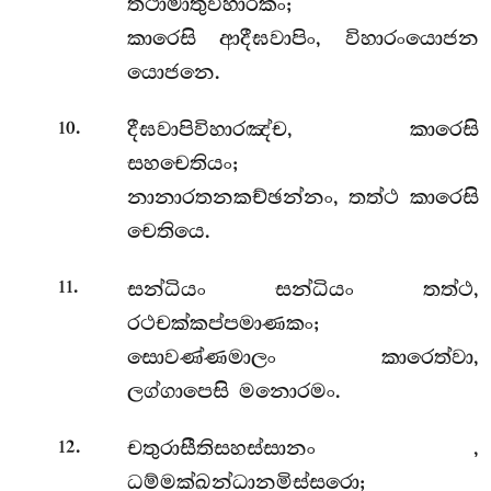
තථාමාතුවිහාරකං;
කාරෙසි ආදීඝවාපිං, විහාරංයොජන
යොජනෙ.
.
දීඝවාපිවිහාරඤ්ච, කාරෙසි
10
සහචෙතියං;
නානාරතනකච්ඡන්නං, තත්ථ කාරෙසි
චෙතියෙ.
.
සන්ධියං සන්ධියං තත්ථ,
11
රථචක්කප්පමාණකං;
සොවණ්ණමාලං කාරෙත්වා,
ලග්ගාපෙසි මනොරමං.
.
චතුරාසීතිසහස්සානං
,
12
ධම්මක්ඛන්ධානමිස්සරො;