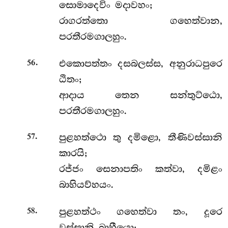
සොමාදෙවිං මදාවහං;
රාගරත්තො ගහෙත්වාන,
පරතීරමගාලහුං.
.
එකොපත්තං දසබලස්ස, අනුරාධපුරෙ
56
ඨිතං;
ආදාය තෙන සන්තුට්ඨො,
පරතීරමගාලහුං.
.
පුළහත්ථො තු දමිළො, තීණිවස්සානි
57
කාරයි;
රජ්ජං සෙනාපතිං කත්වා, දමිළං
බාහියව්හයං.
.
පුළහත්ථං ගහෙත්වා තං, දූරෙ
58
වස්සානි බාහීයො;