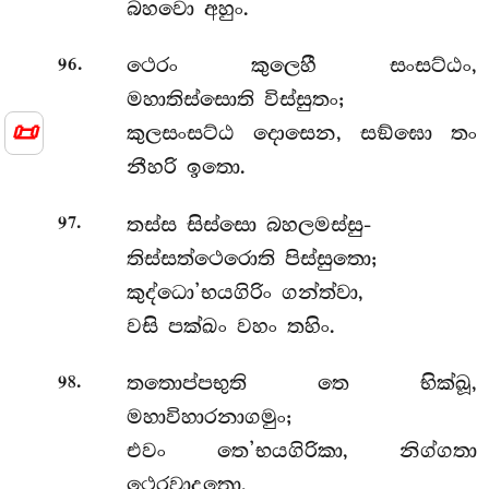
බහවො අහුං.
.
ථෙරං කුලෙහී සංසට්ඨං,
96
මහාතිස්සොති විස්සුතං;
📜
කුලසංසට්ඨ දොසෙන, සඞ්ඝො තං
නීහරි ඉතො.
.
තස්ස සිස්සො බහලමස්සු-
97
තිස්සත්ථෙරොති පිස්සුතො;
කුද්ධො’භයගිරිං ගන්ත්වා,
වසි පක්ඛං වහං තහිං.
.
තතොප්පභුති තෙ භික්ඛූ,
98
මහාවිහාරනාගමුං;
එවං තෙ’භයගිරිකා, නිග්ගතා
ථෙරවාදතො.