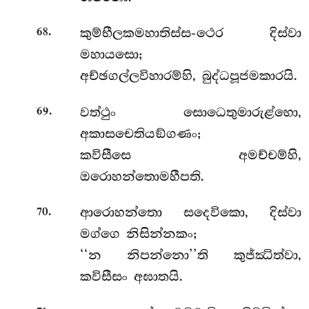
.
කුම්භීලකමහාතිස්ස-ථෙර දිස්වා
68
මහායසො;
අච්ඡගල්ලවිහාරම්හි, බුද්ධපූජමකාරයි.
.
වත්ථුං සොධෙතුමාරුළ්හො,
69
අකාසචෙතියඞ්ගණං;
කවිසීසෙ අමච්චම්හි,
ඔරොහන්තොමහීපති.
.
ආරොහන්තො සදෙවිකො, දිස්වා
70
මග්ගෙ නිසින්නකං;
‘‘න නිපන්නො’’ති කුජ්ඣිත්වා,
කවිසීසං අඝාතයි.