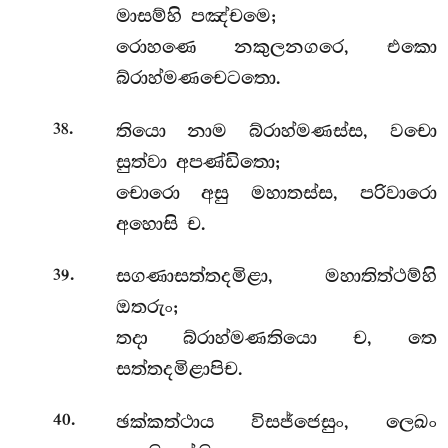
මාසම්හි පඤ්චමෙ;
රොහණෙ නකුලනගරෙ, එකො
බ්රාහ්මණචෙටතො.
.
තියො
නාම බ්රාහ්මණස්ස, වචො
38
සුත්වා අපණ්ඩිතො;
චොරො අසු මහාතස්ස, පරිවාරො
අහොසි ච.
.
සගණාසත්තදමිළා, මහාතිත්ථම්හි
39
ඔතරුං;
තදා බ්රාහ්මණතියො ච, තෙ
සත්තදමිළාපිච.
.
ඡක්කත්ථාය විසජ්ජෙසුං, ලෙඛං
40