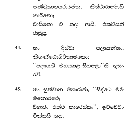
පණ්ඩුකාභයරාජෙන, තිත්ථාරාමොහි
කාරිතො;
වාසිතො ච තදා ආසි, එකවීසති
රාජුසූ.
.
තං දිස්වා පලායන්තං,
44
නිගණ්ඨොගිරිනාමකො;
‘‘පලායති මහාකාළ-සීහළො’’ති භුසං
රවි.
.
තං සුත්වාන මහාරාජා, ‘‘සිද්ධෙ මම
45
මනොරථෙ;
විහාරං එත්ථ කාරෙස්සං’’, ඉච්චෙවං
චින්තයී තදා.