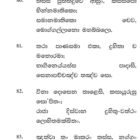
තස්ස පුත්තදුවෙ ආසුං, කස්සපො
80
භින්නමාතිකො;
සමානමාතිකො චෙව,
මොග්ගල්ලානො මහබ්බලො.
.
තථා පාණසමා එකා, දුහිතා ච
81
මනොරමා;
භාගිනෙය්යස්ස පාදාසි,
සෙනාපච්චඤ්ච තඤ්ච සො.
.
විනා දොසෙන තාළෙසි, කසායූරුසු
82
සො’පිතං;
රාජා දිස්වාන දුහිතු-වත්ථං
ලොහිතමක්ඛිතං.
.
ඤත්වා තං මාතරං තස්ස, නග්ගං
83