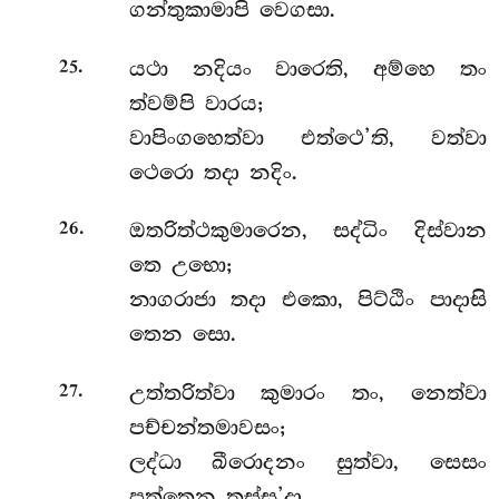
ගන්තුකාමාපි වෙගසා.
.
යථා නදියං වාරෙති, අම්හෙ තං
25
ත්වම්පි වාරය;
වාපිංගහෙත්වා එත්ථෙ’ති, වත්වා
ථෙරො තදා නදිං.
.
ඔතරිත්ථකුමාරෙන, සද්ධිං දිස්වාන
26
තෙ උභො;
නාගරාජා තදා එකො, පිට්ඨිං පාදාසි
තෙන සො.
.
උත්තරිත්වා කුමාරං තං, නෙත්වා
27
පච්චන්තමාවසං;
ලද්ධා ඛීරොදනං සුත්වා, සෙසං
පත්තෙන තස්ස’දා.