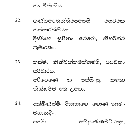
තං විජානිය.
.
ගණ්හථෙතන්තිපෙසෙසි, සෙවකෙ
22
තස්සාරත්තියං;
දිස්වාන සුපිනං ථෙරො, නීහරිත්ථ
කුමාරකං.
.
තස්මිං නික්ඛන්තමත්තම්හි, සෙවකං
23
පරිවාරිය;
පරිවෙණෙ න පස්සිංසු, තතො
නික්ඛම්ම තෙ උභො.
.
දක්ඛිණස්මිං දිසාභාගෙ, ගොණ නාමං
24
මහානදිං;
පත්වා සම්පුණ්ණමට්ඨංසු,