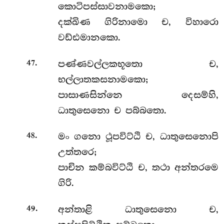
කොටිපස්සාවනාමකො;
දක්ඛිණ ගිරිනාමො ච, විහාරො
වඩ්ඪමානකො.
.
පණ්ණවල්ලකභූතො ච,
47
භල්ලාතකසනාමකො;
පාසාණසින්නෙ දෙසම්හි,
ධාතුසෙනො ච පබ්බතො.
.
මං ගනො ථූපවිට්ඨි ච, ධාතුසෙනොපි
48
උත්තරෙ;
පාචින කම්බවිට්ඨි ච, තථා අන්තරමෙ
ගිරි.
.
අන්තාළි ධාතුසෙනො ච,
49