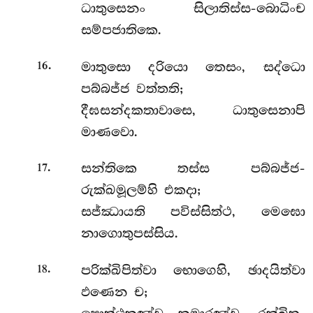
ධාතුසෙනං සිලාතිස්ස-බොධිංච
සම්පජාතිකෙ.
.
මාතුසො දරියො තෙසං, සද්ධො
16
පබ්බජ්ජ වත්තති;
දීඝසන්දකතාවාසෙ, ධාතුසෙනාපි
මාණවො.
.
සන්තිකෙ තස්ස පබ්බජ්ජ-
17
රුක්ඛමූලම්හි එකදා;
සජ්ඣායති පවිස්සිත්ථ, මෙඝො
නාගොතුපස්සිය.
.
පරික්ඛිපිත්වා භොගෙහි, ඡාදයිත්වා
18
ඵණෙන ච;