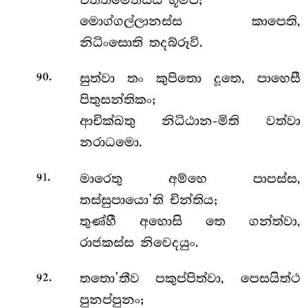
මොග්ගල්ලානස්ස කාපෙති,
නිධිංසොති තදබ්රූවි.
.
සුත්වා තං කුපිතො දූතෙ, පාහෙසී
90
පිතුසන්තිකං;
ආචික්ඛතු නිධිඨාන-මිති වත්වා
නරාධමො.
.
මාරෙතු අම්හෙ පාපස්ස,
91
තස්සුපායො’ති චින්තිය;
තුණ්හී අහොසි තෙ ගන්ත්වා,
රාජකස්ස නිවෙදයුං.
.
තතො’තීව පකුප්පිත්වා, පෙසයිත්ථ
92
පුනප්පුනං;