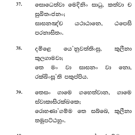
.
සොධෙත්වා මෙදිනිං සාධු, කත්වා ච
37
සුඛිතංජනං;
සාසනඤ්ච යථාඨානෙ, ඨපෙසි
පරනාසිතං.
.
දමිළෙ යෙ’නුවත්තිංසු, කුලීනා
38
කුලගාමවා;
තෙ මං වා සාසනං වා නො,
රක්ඛිංසූ’ති පකුප්පිය.
.
තෙසං ගාමෙ ගහෙත්වාන, ගාමෙ
39
ස්වාකාසිරක්ඛකෙ;
රොහණා’ගම්ම තෙ සබ්බෙ, කුලීනා
තමුපට්ඨහුං.