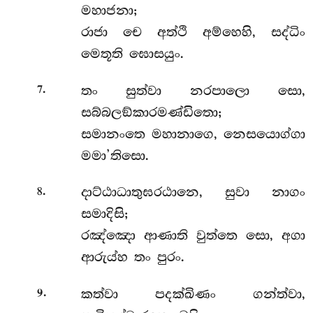
මහාජනා;
රාජා චෙ අත්ථි අම්හෙහි, සද්ධිං
මෙතූති ඝොසයුං.
.
තං සුත්වා නරපාලො සො,
7
සබ්බලඞ්කාරමණ්ඩිතො;
සමානංතෙ මහානාගෙ, නෙසයොග්ගා
මමා’තිසො.
.
දාට්ඨාධාතුඝරඨානෙ, සුවා නාගං
8
සමාදිසි;
රඤ්ඤො ආණාති වුත්තෙ සො, අගා
ආරුය්හ තං පුරං.
.
කත්වා පදක්ඛිණං ගන්ත්වා,
9