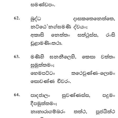
සමණ්ඩපං.
.
බුද්ධ දාසකතෙනෙත්තෙ,
62
නට්ඨෙ’නග්ඝමණි ද්වයං;
අකාසි නෙත්තං සත්ථුස්ස, රංසි
චූළාමණිංතථා.
.
මණිහි ඝනනීලෙහි, කෙසා වත්තං
63
සුමුත්තමං;
හෙමපට්ටං තථෙවුණ්ණ-ලොමං
සොවණ්ණ චීවරං.
.
පාදජාලං සුවණ්ණස්ස, පදුමං
64
දීපමුත්තමං;
නානාරාගම්බරං තත්ථ, පූජයිත්ථ