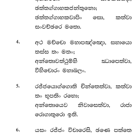
ඡත්තග්ගාහකජන්තුනො;
ඡත්තග්ගාහකවාපිං සො, කත්වා
සංවච්ඡරෙ මතො.
.
අථ මච්චො මහාපඤ්ඤො, සහායො
4
තස්ස තං මතං;
අන්තොවත්ථුම්හි ඣාපෙත්වා,
වීහිචොරං මහාබලං.
.
රජ්ජයොග්ගොති චින්තෙත්වා, කත්වා
5
තං භූපතිං රහො;
අන්තොයෙව නිවාසෙත්වා, රාජා
රොගාතුරො ඉති.
.
යසං රජ්ජං විචාරෙසි, ඡණෙ පත්තෙ
6