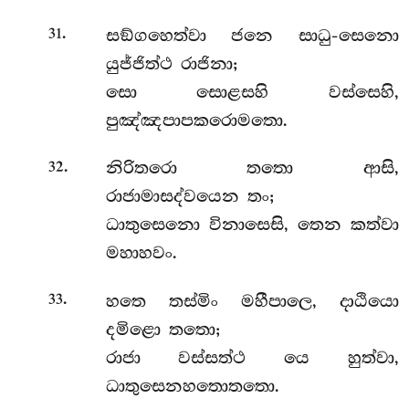
.
සඞ්ගහෙත්වා ජනෙ සාධු-සෙනො
31
යුජ්ජිත්ථ රාජිනා;
සො සොළසහි වස්සෙහි,
පුඤ්ඤපාපකරොමතො.
.
නිරිතරො තතො ආසි,
32
රාජාමාසද්වයෙන තං;
ධාතුසෙනො විනාසෙසි, තෙන කත්වා
මහාහවං.
.
හතෙ තස්මිං මහීපාලෙ, දාඨියො
33
දමිළො තතො;
රාජා වස්සත්ථ යෙ හුත්වා,
ධාතුසෙනහතොතතො.