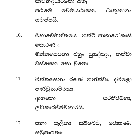
පාචිනද්වාරතො බහි;
පඨමෙ චෙතියඨානෙ, ධාතුනාගං
සමප්පයි.
.
මහාචෙතිත්තයෙ හත්ථි-පාකාරෙ’කාසි
10
තොරණං;
මිත්තසෙනො බහුං පුඤ්ඤං, කත්වා
වස්සෙන සො චුතො.
.
මිත්තසෙනං රණෙ හන්ත්වා, දමිළො
11
පණ්ඩුනාමකො;
ආගතො පරතීරම්හා,
ලඞ්කාරජ්ජමකාරයි.
.
ජනා කුලීනා සබ්බෙපි, රොහණං
12
සමුපාගතා;