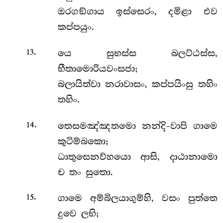
ඔරගඞ්ගාය ඉස්සෙරං, දමිළා එව
කප්පයුං.
.
යෙ
සුභස්ස බලට්ඨස්ස,
13
භීතාමොරියවංසජා;
බලායිත්වා නරාවාසං, කප්පයිංසු තහිං
තහිං.
.
තෙසමඤ්ඤතමො නන්දි-වාපි ගාමෙ
14
කුටිම්බකො;
ධාතුසෙනව්හයො ආසි, දාඨානාමො
ච තං සුතො.
.
ගාමෙ අම්බිලයාගුම්හි, වසං පුත්තෙ
15
දුවෙ ලභි;