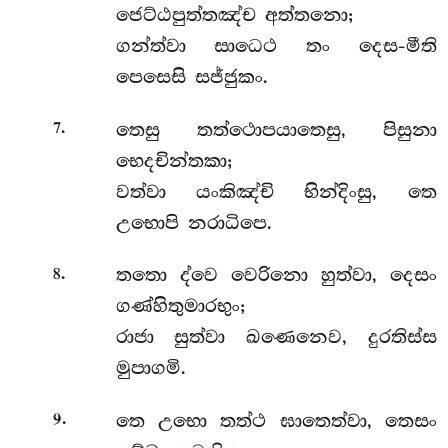
ජෙට්ඨපුත්තඤ්ච අත්තනො;
ගන්ත්වා සාධෙථ තං දෙස-මීති
පෙසෙසි සජ්ජුකං.
.
තෙසු තත්ථොපයාතෙසු, පිසුනා
7
භෙදචින්තකා;
වත්වා යංකිඤ්චි භින්දිංසු, තෙ
උභොපි නරාධිපෙ.
.
තතො
ද්වෙ වෙරිනො හුත්වා, දෙසං
8
ගණ්හිතුමාරභුං;
රාජා සුත්වා ඛණෙනෙව, දුරතිස්ස
මුපාගමි.
.
තෙ උභො තත්ථ ඝාතෙත්වා, තෙසං
9