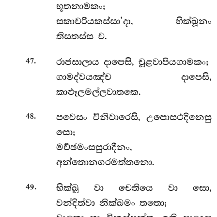
භූතනාමකං;
සකාචරියකස්සා’දා, භික්ඛූනං
තිසතස්ස ච.
.
රාජසාලාය දාපෙසි, චූළවාපියගාමකං;
47
ගාමද්වයඤ්ච දාපෙසි,
කාළූලමල්ලවාතකෙ.
.
පවෙසං විනිවාරෙසි, උපොසථදිනෙසු
48
සො;
මච්ඡමංසසුරාදීනං,
අන්තොනගරමත්තනො.
.
භික්ඛූ වා චෙතියෙ වා සො,
49
වන්දිත්වා නික්ඛමං තතො;