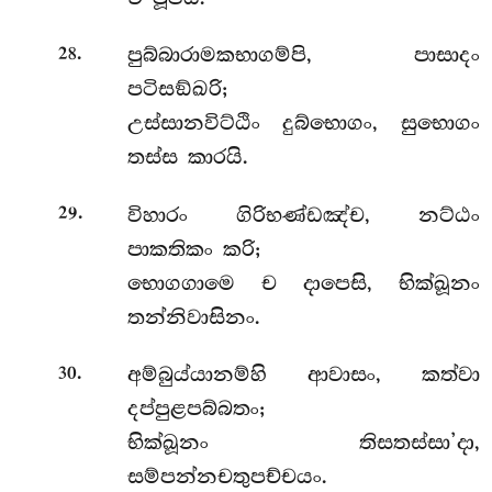
.
පුබ්බාරාමකභාගම්පි, පාසාදං
28
පටිසඞ්ඛරි;
උස්සානවිට්ඨිං දුබ්භොගං, සුභොගං
තස්ස කාරයි.
.
විහාරං ගිරිභණ්ඩඤ්ච, නට්ඨං
29
පාකතිකං කරි;
භොගගාමෙ ච දාපෙසි, භික්ඛූනං
තන්නිවාසිනං.
.
අම්බුය්යානම්හි ආවාසං, කත්වා
30
දප්පුළපබ්බතං;
භික්ඛූනං තිසතස්සා’දා,
සම්පන්නචතුපච්චයං.