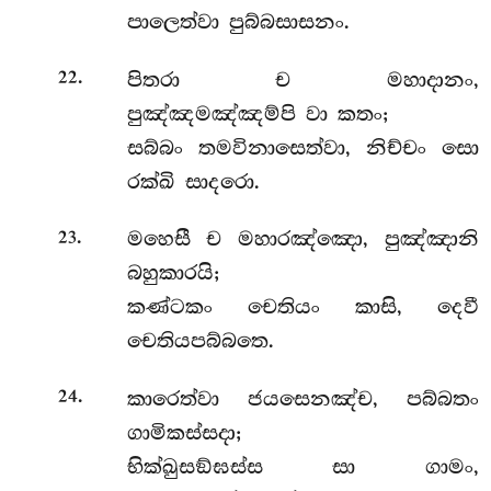
පාලෙත්වා පුබ්බසාසනං.
.
පිතරා
ච මහාදානං,
22
පුඤ්ඤමඤ්ඤම්පි වා කතං;
සබ්බං තමවිනාසෙත්වා, නිච්චං සො
රක්ඛි සාදරො.
.
මහෙසී ච මහාරඤ්ඤො, පුඤ්ඤානි
23
බහුකාරයි;
කණ්ටකං චෙතියං කාසි, දෙවී
චෙතියපබ්බතෙ.
.
කාරෙත්වා ජයසෙනඤ්ච, පබ්බතං
24
ගාමිකස්සදා;
භික්ඛුසඞ්ඝස්ස සා ගාමං,