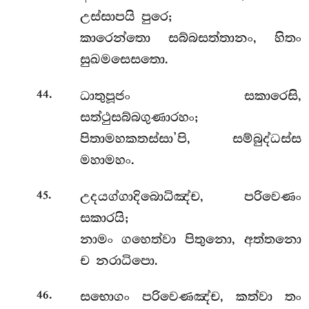
උස්සාපයි පුරෙ;
කාරෙන්තො සබ්බසත්තානං, හිතං
සුඛමසෙසතො.
.
ධාතුපූජං සකාරෙසි,
44
සත්ථුසබ්බගුණාරහං;
පිතාමහකතස්සා’පි, සම්බුද්ධස්ස
මහාමහං.
.
උදයග්ගාදිබොධිඤ්ච, පරිවෙණං
45
සකාරයි;
නාමං ගහෙත්වා පිතුනො, අත්තනො
ච නරාධිපො.
.
සභොගං පරිවෙණඤ්ච, කත්වා තං
46