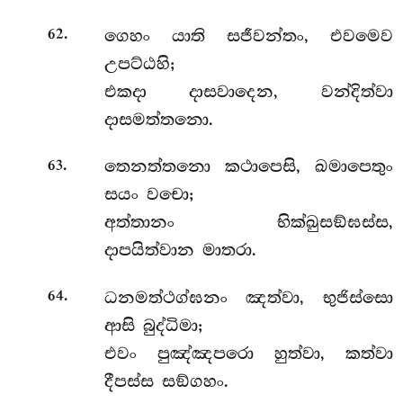
.
ගෙහං යාති සජීවන්තං, එවමෙව
62
උපට්ඨහි;
එකදා දාසවාදෙන, වන්දිත්වා
දාසමත්තනො.
.
තෙනත්තනො කථාපෙසි, ඛමාපෙතුං
63
සයං වචො;
අත්තානං භික්ඛුසඞ්ඝස්ස,
දාපයිත්වාන මාතරා.
.
ධනමත්ථග්ඝනං ඤත්වා, භුජිස්සො
64
ආසි බුද්ධිමා;
එවං පුඤ්ඤපරො හුත්වා, කත්වා
දීපස්ස සඞ්ගහං.