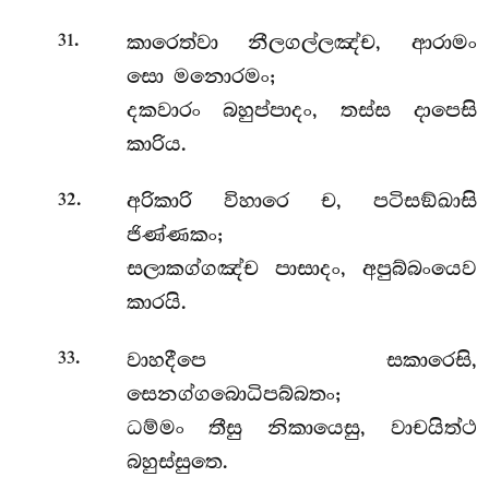
.
කාරෙත්වා නීලගල්ලඤ්ච, ආරාමං
31
සො මනොරමං;
දකවාරං බහුප්පාදං, තස්ස දාපෙසි
කාරිය.
.
අරිකාරි විහාරෙ ච, පටිසඞ්ඛාසි
32
ජිණ්ණකං;
සලාකග්ගඤ්ච පාසාදං, අපුබ්බංයෙව
කාරයි.
.
වාහදීපෙ සකාරෙසි,
33
සෙනග්ගබොධිපබ්බතං;
ධම්මං තීසු නිකායෙසු, වාචයිත්ථ
බහුස්සුතෙ.