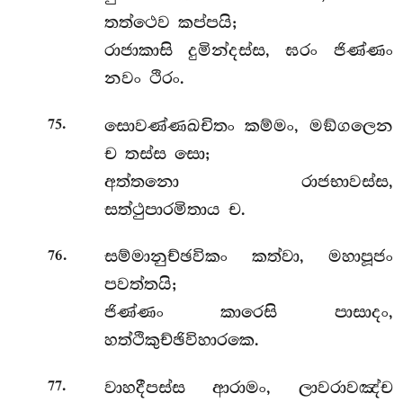
තත්ථෙව කප්පයි;
රාජාකාසි දුමින්දස්ස, ඝරං ජිණ්ණං
නවං ථිරං.
.
සොවණ්ණඛචිතං කම්මං, මඞ්ගලෙන
75
ච තස්ස සො;
අත්තනො රාජභාවස්ස,
සත්ථුපාරමිතාය ච.
.
සම්මානුච්ඡවිකං කත්වා, මහාපූජං
76
පවත්තයි;
ජිණ්ණං කාරෙසි පාසාදං,
හත්ථිකුච්ඡිවිහාරකෙ.
.
වාහදීපස්ස ආරාමං, ලාවරාවඤ්ච
77