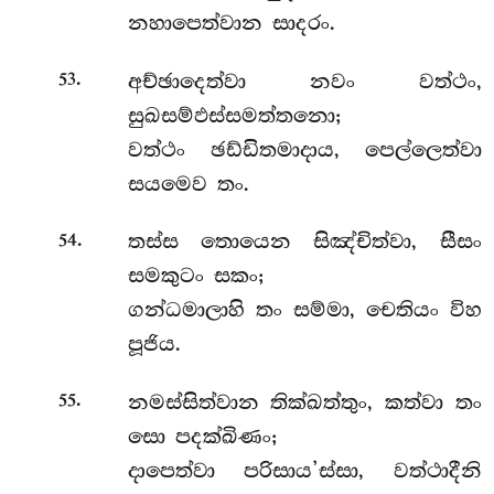
නහාපෙත්වාන සාදරං.
.
අච්ඡාදෙත්වා නවං වත්ථං,
53
සුඛසම්ඵස්සමත්තනො;
වත්ථං ඡඩ්ඩිතමාදාය, පෙල්ලෙත්වා
සයමෙව තං.
.
තස්ස තොයෙන සිඤ්චිත්වා, සීසං
54
සමකුටං සකං;
ගන්ධමාලාහි තං සම්මා, චෙතියං විහ
පූජිය.
.
නමස්සිත්වාන තික්ඛත්තුං, කත්වා තං
55
සො පදක්ඛිණං;
දාපෙත්වා පරිසාය’ස්සා, වත්ථාදීනි