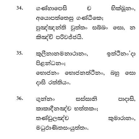
.
ගණ්හාපෙසි ච භික්ඛූනං,
34
අයොපත්තෙසු ගණ්ඨිකෙ;
පුඤ්ඤන්ති වුත්තං සබ්බං සො, න
කිඤ්චි පරිවජ්ජයි.
.
කුලීනානමනාථානං, ඉත්ථීනං’දා
35
පිළන්ධනං;
භොජනං භොජනත්ථීනං, බහු සො
දාසි රත්තියං.
.
ගුන්නං සස්සානි පාදාසි,
36
කාකාදීනඤ්ච භත්තකං;
තණ්ඩුලඤ්ච කුමාරානං,
මධුඵාණිතසංයුත්තං.