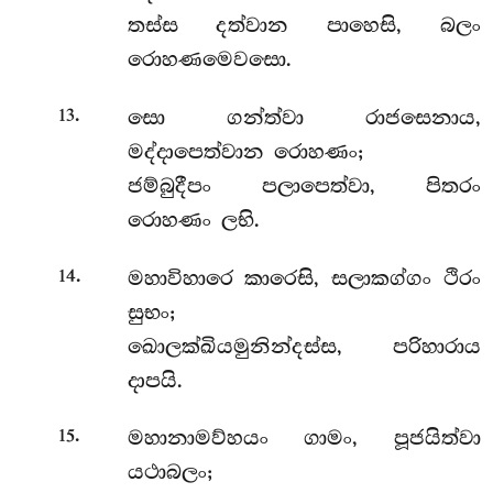
තස්ස දත්වාන පාහෙසි, බලං
රොහණමෙවසො.
.
සො ගන්ත්වා රාජසෙනාය,
13
මද්දාපෙත්වාන රොහණං;
ජම්බුදීපං පලාපෙත්වා, පිතරං
රොහණං ලභි.
.
මහාවිහාරෙ කාරෙසි, සලාකග්ගං ථිරං
14
සුභං;
ඛොලක්ඛියමුනින්දස්ස, පරිහාරාය
දාපයි.
.
මහානාමව්හයං ගාමං, පූජයිත්වා
15
යථාබලං;