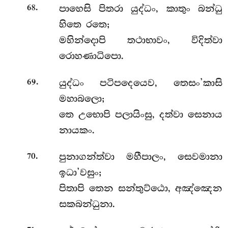
.
පාහෙසි පිතරා යුද්ධං, කාතුං බන්ධු
68
හිතෙ රතෙ;
මහින්දොපි තථාභාවං, විදිත්වා
රොහණාධිපො.
.
යුද්ධං පටිපදෙයෙව, තෙසං’කාසි
69
මහාබලො;
තෙ උභොපි පලායිංසු, දත්වා සෙනාය
නායකං.
.
පුනාගන්ත්වා මහීපාලං, සෙවමානා
70
ඉධා’වසුං;
පිතාපි තෙන සන්තුට්ඨො, අඤ්ඤෙන
සකබන්ධුනා.