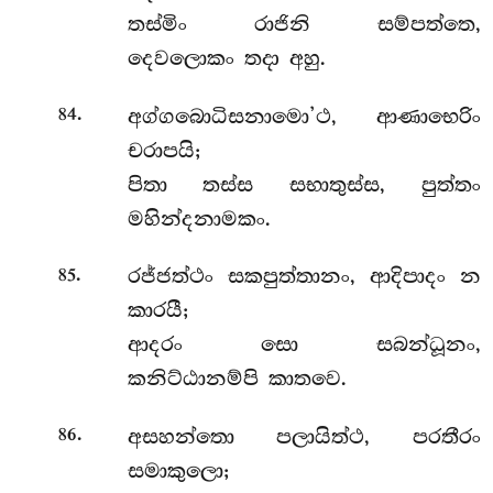
තස්මිං රාජිනි සම්පත්තෙ,
දෙවලොකං තදා අහු.
.
අග්ගබොධිසනාමො’ථ, ආණාභෙරිං
84
චරාපයි;
පිතා තස්ස සභාතුස්ස, පුත්තං
මහින්දනාමකං.
.
රජ්ජත්ථං සකපුත්තානං, ආදිපාදං න
85
කාරයී;
ආදරං සො සබන්ධූනං,
කනිට්ඨානම්පි කාතවෙ.
.
අසහන්තො පලායිත්ථ, පරතීරං
86
සමාකුලො;