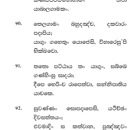
යාබාලගාමකං.
.
තෙලගාමං බහුදඤ්ච, දකවාරං
90
පදාපිය;
යාගුං ගහෙතුං යොජෙසි, විහාරෙසු’පි
භික්ඛවො.
.
තතො පට්ඨාය තං යාගුං, සබ්බෙ
91
ගණ්හිංසු සාදරා;
දීපෙ භෙරිංච රාපෙත්වා, සන්නිපාතිය
යාචකෙ.
.
සුවණ්ණං සොපදාපෙසි, යථිච්ඡං
92
දිවසත්තයං;
එවමාදිං ස කත්වාන, පුඤ්ඤවං