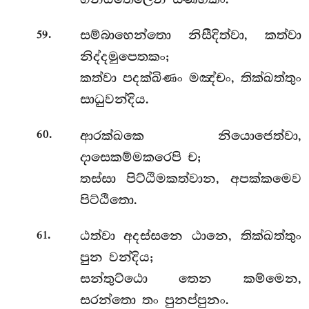
.
සම්බාහෙන්තො නිසීදිත්වා, කත්වා
59
නිද්දමුපෙතකං;
කත්වා පදක්ඛිණං මඤ්චං, තික්ඛත්තුං
සාධුවන්දිය.
.
ආරක්ඛකෙ නියොජෙත්වා,
60
දාසෙකම්මකරෙපි ච;
තස්සා පිට්ඨිමකත්වාන, අපක්කමෙව
පිට්ඨිතො.
.
ඨත්වා අදස්සනෙ ඨානෙ, තික්ඛත්තුං
61
පුන වන්දිය;
සන්තුට්ඨො තෙන කම්මෙන,
සරන්තො තං පුනප්පුනං.