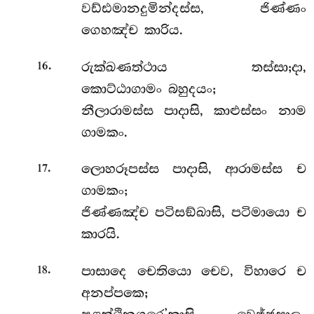
වඩ්ඪමානදුමින්දස්ස, ජිණ්ණං
ගෙහඤ්ච කාරිය.
.
රුක්ඛණත්ථාය තස්සා;දා,
16
කොට්ඨාගාමං බහුදයං;
නීලාරාමස්ස පාදාසි, කාළුස්සං නාම
ගාමකං.
.
ලොහරූපස්ස පාදාසි, ආරාමස්ස ච
17
ගාමකං;
ජිණ්ණඤ්ච පටිසඞ්ඛාසි, පටිමායො ච
කාරයි.
.
පාසාදෙ චෙතියො චෙව, විහාරෙ ච
18
අනප්පකෙ;