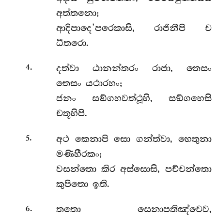
අත්තනො;
ආදිපාදෙ’පරෙකාසි, රාජිනීපි ච
ධීතරො.
.
දත්වා ඨානන්තරං රාජා, තෙසං
4
තෙසං යථාරහං;
ජනං සඞ්ගහවත්ථූහි, සඞ්ගහෙසි
චතූහිපි.
.
අථ කෙනාපි සො ගන්ත්වා, හෙතුනා
5
මණිහීරකං;
වසන්තො කිර අස්සොසි, පච්චන්තො
කුපිතො ඉති.
.
තතො සෙනාපතිඤ්චෙව,
6