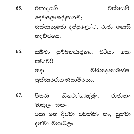
.
එකාදසහි වස්සෙහි,
65
දෙවලොකමුපාගමි;
තස්සානුජො දප්පුළො’ථ, රාජා හොසි
තදච්චයෙ.
.
සබ්බං පුබ්බකරාජූනං, චරියං සො
66
සමාචරි;
තදා මහින්දනාමස්ස,
පුත්තාරොහණසාමිනො.
.
පිතරා
නිහටා’ගඤ්ඡුං, රාජානං
67
මාතුලං සකං;
සො තෙ දිස්වා පවත්තිං තං, සුත්වා
දත්වා මහාබලං.