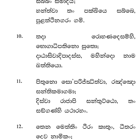
සබ්බං සමාදිය;
හන්ත්වා තං පක්ඛියෙ සබ්බෙ,
පුළත්ථිනගරං ගමි.
.
තදා රොහණදෙසම්හි,
10
භොගාධිපතිනො සුතො;
දාඨාසිවාදිපාදස්ස, මහින්දො නාම
ඛත්තියො.
.
පිතුනො සො’පරිජ්ඣිත්වා, රඤ්ඤො
11
සන්තිකමාගමා;
දිස්වා රාජාපි සන්තුට්ඨො, තං
සඞ්ගණ්හි යථාරහං.
.
තෙන මෙත්තිං ථිරං කාතුං, ධීතරං
12
දෙව නාමිකං;