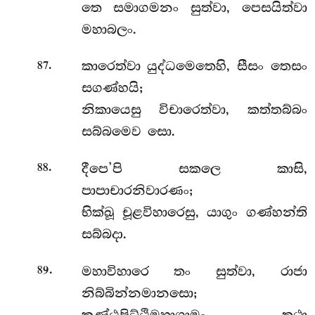
තෙ සමාගමනං සුත්වා, පෙසයිත්වා
මහාබලං.
.
කාරෙත්වා යුද්ධමෙතෙහි, සීසං තෙසං
87
සගණ්හයි;
නිකායෙසු විචාරෙත්වා, කත්තබ්බං
සබ්බමෙව සො.
.
දීපෙ’පි සකලෙ කාසි,
88
පාපාචාරනිවාරණං;
භික්ඛූ චූළවිහාරෙසු, යාගුං ගණ්හන්ති
සබ්බදා.
.
මහාවිහාරෙ තං සුත්වා, රාජා
89
නිබ්බින්නමානසො;
කණ්ඨපිට්ඨිමහාගාමං තථා