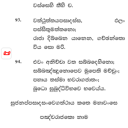
වස්සෙහි තීහි ච.
.
වත්ථුත්තයපසාදස්ස, ඵලං
93
පස්සිතුමත්තනො;
රාජා දිබ්බෙන යානෙන, ගච්ඡන්තො
විය සො මරි.
📜
.
එවං අනිච්චා වත සබ්බදෙහිනො;
94
සබ්බඤ්ඤූනොපෙව මුපෙති මච්චුං;
පහාය තස්මා භවරාගජාතං;
බුධො සුබුද්ධිවිභවෙ භවෙය්ය.
සුජනප්පසාදසංවෙගත්ථාය කතෙ මහාවංසෙ
පඤ්චරාජකො නාම