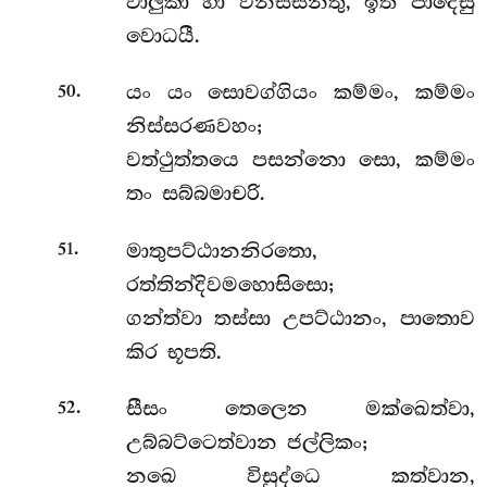
වාලුකා හා විනස්සන්තු, ඉති පාදෙසු
වොධයී.
.
යං යං සොවග්ගියං කම්මං, කම්මං
50
නිස්සරණවහං;
වත්ථුත්තයෙ පසන්නො සො, කම්මං
තං සබ්බමාචරි.
.
මාතුපට්ඨානනිරතො,
51
රත්තින්දිවමහොසිසො;
ගන්ත්වා තස්සා උපට්ඨානං, පාතොව
කිර භූපති.
.
සීසං
තෙලෙන මක්ඛෙත්වා,
52
උබ්බට්ටෙත්වාන ජල්ලිකං;
නඛෙ විසුද්ධෙ කත්වාන,