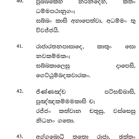
.
පුබ්බකෙහි නරින්දෙහි, කතං
40
ධම්මපථානුගං;
සබ්බං කාසි අහාපෙත්වා, අධම්මං තු
විවජ්ජයි.
.
රාජාරතනපාසාදෙ, කාතුං සො
41
නවකම්මකං;
සබ්බකාලෙසු දාපෙසි,
ගෙට්ඨුම්බදකවාරකං.
.
ජිණ්ණඤ්ච පටිසඞ්ඛාසි,
42
පුඤ්ඤකම්මමකාසි ච;
රජ්ජං කත්වාන චතූසු, වස්සෙසු
නිධනං ගතො.
.
අග්ගබොධි තතො රාජා, ඡත්තං
43