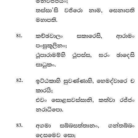
මනවජ්ජියං;
තස්සා’සි වජිරො නාම, සෙනාපති
මහාපති.
.
කච්ඡවාලං සකාරෙසි, ආරාමං
81
පංසුකූලිනං;
ථූපාරාමම්හි ථූපස්ස, ඝරං ඡාදෙසි
සාධුකං.
.
ඉට්ඨකාහි
සුවණ්ණාහි, හෙමද්වාරෙ ච
82
කාරයි;
එවං සොළසවස්සානි, කත්වා රජ්ජං
නරාධිපො.
.
අගමා සබ්බසත්තානං, ගන්තබ්බං
83
දෙසමෙව සො;