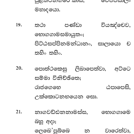
පුළත්ථිනගරෙ’කාසි, වෙජ්ජසාලං
මහාදයො.
.
තථා පණ්ඩා වියඤ්චෙව,
19
භොගගාමසමායුතං;
පිට්ඨසප්පිනමන්ධානං, සාලායො ච
තහිං තහිං.
.
පොත්ථකෙසු ලිඛාපෙත්වා, අට්ටෙ
20
සම්මා විනිච්ඡිතෙ;
රාජගෙහෙ ඨපාපෙසි,
උක්කොටනභයෙන සො.
.
නාගවඩ්ඪනනාමස්ස, භොගගාමෙ
21
බහූ අදා;
ලෙඛෙ’පුබ්බෙ න වාරෙත්වා,