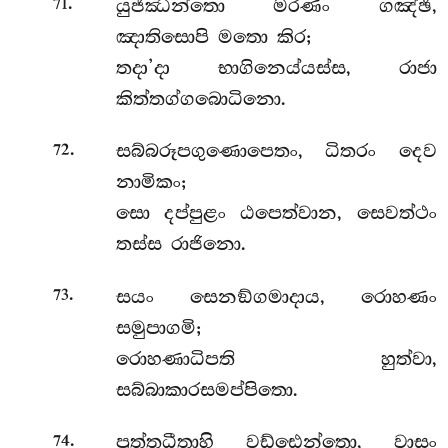
.
යුජ්ඣන්තො මරණං ගඤ්ඡි,
71
ඤාතිසොපි මතො කිර;
තදා’දා භාගිනෙය්යස්ස, රාජා
කිත්තග්ගබොධිනො.
.
සබ්බරූපගුණොපෙතං, ධිතරං දෙව
72
නාමිකං;
සො දප්පුළං ඨපෙත්වාන, සෙවත්ථං
තස්ස රාජිනො.
.
සයං සෙනඞ්ගමාදාය, රොහණං
73
සමුපාගමි;
රොහණාධිපති හුත්වා,
සබ්බාකාරසමප්පිතො.
.
පුත්තධීතාහි වඩ්ඪෙන්තො, වාසං
74