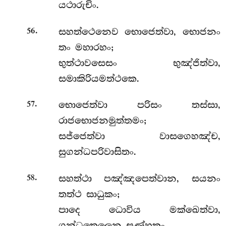
යථාරුචිං.
.
සහත්ථෙනෙව භොජෙත්වා, භොජනං
56
තං මහාරහං;
භුත්ථාවසෙසං භුඤ්ජිත්වා,
සමාකිරියමත්ථකෙ.
.
භොජෙත්වා පරිසං තස්සා,
57
රාජභොජනමුත්තමං;
සජ්ජෙත්වා වාසගෙහඤ්ච,
සුගන්ධපරිවාසිතං.
.
සහත්ථා පඤ්ඤපෙත්වාන, සයනං
58
තත්ථ සාධුකං;
පාදෙ ධොවිය මක්ඛෙත්වා,
ගන්ධතෙලෙන සණ්හකං.