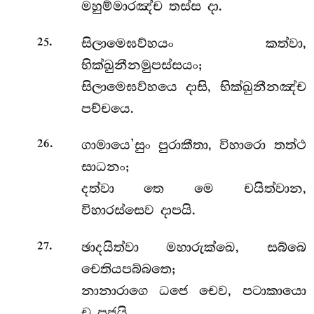
මහුම්මාරඤ්ච තස්ස දා.
.
සිලාමෙඝව්හයං කත්වා,
25
භික්ඛුනීනමුපස්සයං;
සිලාමෙඝව්හයෙ දාසි, භික්ඛුනීනඤ්ච
පච්චයෙ.
.
ගාමායෙ’සුං පුරාකීතා, විහාරො තත්ථ
26
සාධනං;
දත්වා තෙ මෙ චයිත්වාන,
විහාරස්සෙව දාපයි.
.
ඡාදයිත්වා මහාරුක්ඛෙ, සබ්බෙ
27
චෙතියපබ්බතෙ;
නානාරාගෙ ධජෙ චෙව, පටාකායො
ච පූජයි.