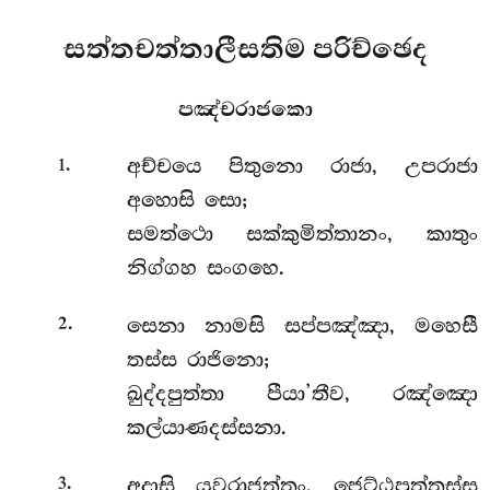
සත්තචත්තාලීසතිම පරිච්ඡෙද
පඤ්චරාජකො
.
අච්චයෙ
පිතුනො රාජා, උපරාජා
1
අහොසි සො;
සමත්ථො සක්කුමිත්තානං, කාතුං
නිග්ගහ සංගහෙ.
.
සෙනා නාමසි සප්පඤ්ඤා, මහෙසී
2
තස්ස රාජිනො;
ඛුද්දපුත්තා පීයා’තීව, රඤ්ඤො
කල්යාණදස්සනා.
.
අදාසි යුවරාජත්තං, ජෙට්ඨපුත්තස්ස
3