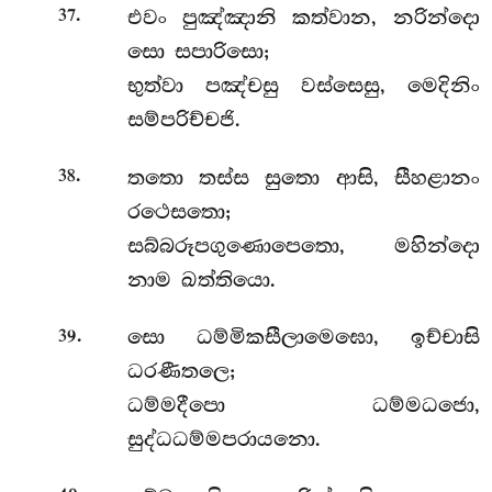
.
එවං
පුඤ්ඤානි කත්වාන, නරින්දො
37
සො සපාරිසො;
භුත්වා පඤ්චසු වස්සෙසු, මෙදිනිං
සම්පරිච්චජි.
.
තතො තස්ස සුතො ආසි, සීහළානං
38
රථෙසතො;
සබ්බරූපගුණොපෙතො, මහින්දො
නාම ඛත්තියො.
.
සො ධම්මිකසීලාමෙඝො, ඉච්චාසි
39
ධරණීතලෙ;
ධම්මදීපො ධම්මධජො,
සුද්ධධම්මපරායනො.