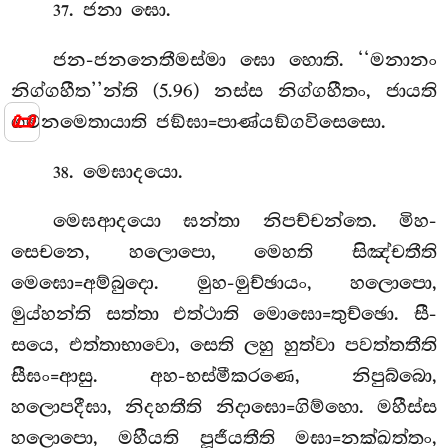
. ජනා ඝො.
37
ජන-ජනනෙතීමස්මා ඝො හොති. ‘‘මනානං
නිග්ගහීත’’න්ති (5.96) නස්ස නිග්ගහීතං, ජායති
📜
ගමනමෙතායාති ජඞ්ඝා=පාණ්යඞ්ගවිසෙසො.
. මෙඝාදයො.
38
මෙඝආදයො ඝන්තා නිපච්චන්තෙ. මිහ-
සෙචනෙ, හලොපො, මෙහති සිඤ්චතීති
මෙඝො=අම්බුදො. මුහ-මුච්ඡායං, හලොපො,
මුය්හන්ති සත්තා එත්ථාති මොඝො=තුච්ඡො. සී-
සයෙ, එත්තාභාවො, සෙති ලහු හුත්වා පවත්තතීති
සීඝං=ආසු. අහ-භස්මීකරණෙ, නිපුබ්බො,
හලොපදීඝා, නිදහතීති නිදාඝො=ගිම්හො. මහීස්ස
හලොපො, මහීයති පූජීයතීති මඝා=නක්ඛත්තං,