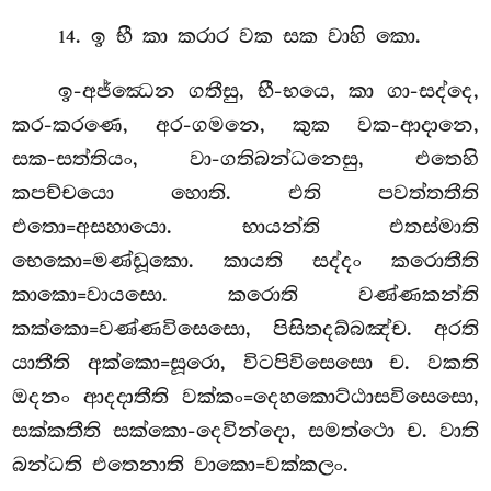
. ඉ භී කා කරාර වක සක වාහි කො.
14
ඉ-අජ්ඣෙන ගතීසු, භී-භයෙ, කා ගා-සද්දෙ,
කර-කරණෙ, අර-ගමනෙ, කුක වක-ආදානෙ,
සක-සත්තියං, වා-ගතිබන්ධනෙසු, එතෙහි
කපච්චයො හොති. එති පවත්තතීති
එතො=අසහායො. භායන්ති එතස්මාති
භෙකො=මණ්ඩූකො. කායති සද්දං කරොතීති
කාකො=වායසො. කරොති වණ්ණකන්ති
කක්කො=වණ්ණවිසෙසො, පිසිතදබ්බඤ්ච. අරති
යාතීති අක්කො=සූරො, විටපිවිසෙසො ච. වකති
ඔදනං ආදදාතීති වක්කං=දෙහකොට්ඨාසවිසෙසො,
සක්කතීති සක්කො-දෙවින්දො, සමත්ථො ච. වාති
බන්ධති එතෙනාති වාකො=වක්කලං.