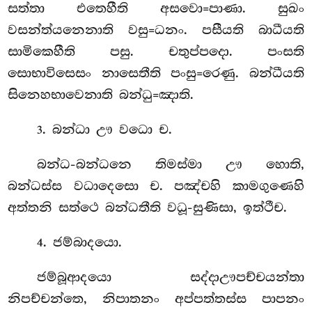
සත්තා එතෙහීති අසවො=පාණා. සුඛං
වසන්ත්යනෙනාති වසු=ධනං. පසීයති බාධීයති
සාමිකෙහීති පසු. චතුප්පදො. පංසති
සොභාවිසෙසං නාසෙතීති පංසු=රෙණු. බන්ධීයති
සිනෙහභාවෙනාති බන්ධු=ඤාති.
. බන්ධා ඌ වධො ච.
3
බන්ධ-බන්ධනෙ තිමස්මා ඌ හොති,
බන්ධස්ස වධාදෙසො ච. පඤ්චහි කාමගුණෙහි
අත්තනි සත්ථෙ බන්ධතීති වධූ-සුණිසා, ඉත්ථීච.
. ජම්බාදයො.
4
ජම්බූආදයො සද්දාඌපච්චයන්තා
නිපච්චන්තෙ, නිපාතනං අප්පත්තස්ස පාපනං