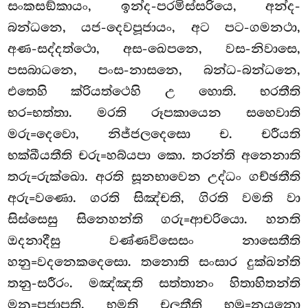
සංකසඞ්කායං, ඉන්ද-පරමිස්සරියෙ, අන්ද-
බන්ධනෙ, යජ-දෙවපූජායං, අට පට-ගමනථා,
අණ-සද්දත්ථො, අස-ඛෙපනෙ, වස-නිවාසෙ,
පසබාධනෙ, පංස-නාසනෙ, බන්ධ-බන්ධනෙ,
එතෙහි ක්රියත්ථෙහි උ හොති. භරතීති
භර=භත්තා. මරති රූපකායෙන සහෙවාති
මරු=දෙවො, නිජ්ජලදෙසො ච. චරීයති
භක්ඛීයතීති චරු=හබ්යපා කො. තරන්ති අනෙනාති
තරු=රුක්ඛො. අරති සූනභාවෙන උද්ධං ගච්ඡතීති
අරු=වණො. ගරති සිඤ්චති, ගිරති වමති වා
සිස්සෙසු සිනෙහන්ති ගරු=ආචරියො. හනති
ඔදනාදීසු වණ්ණවිසෙසං නාසෙතීති
හනු=වදනෙකදෙසො. තනොති සංසාර දුක්ඛන්ති
තනු-සරීරං. මඤ්ඤති සත්තානං හිතාහිතන්ති
මනු=පජාපති. භමති චලතීති භමු=නයනො