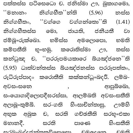
පත්තස්ස පටිසෙධො ච. ජනිස්මා ඌ, බුකාගමො,
‘‘මනානං නිග්ගහීත’’න්ති (5.96) නස්ස
නිග්ගහීතං, ‘‘වග්ගෙ වග්ගන්තො’’ති (1.41)
නිග්ගහීතස්ස මො, ජායති, ජනීයතී වා
ජම්බූ=රුක්ඛො. භමිස්ස අමලොපො, භමති
කම්පතීති භූ=භමු. කරොතිස්මා ඌ, තස්ස
කන්ධුඤ ච, ‘‘පරරූපමයකාරෙ බ්යඤ්ජනෙ’’ති
(5.95) ධාත්වන්තස්ස බ්යඤ්ජනස්ස පරරූපත්තං,
රුධිරුප්පාදං කරොතීති කක්කන්ධූ=බදරී. ලම්බ-
අවසංසනෙ
, ආපුබ්බො,
සංයොගාදිලොපදීඝරස්සා, ආලම්බති අවසංසතීති
අලාබූ=තුම්බි. සර-ගති හිංසාචින්තාසු, ඌම්හි
අභුක අබුක ච, සරති ගච්ඡතීති සරභූ=එකා
මහානදී. සරති පාණෙ හිංසතීති
සරබූ=ඛුද්දජන්තුකවිසෙසො. චමඅදනෙ, චමති