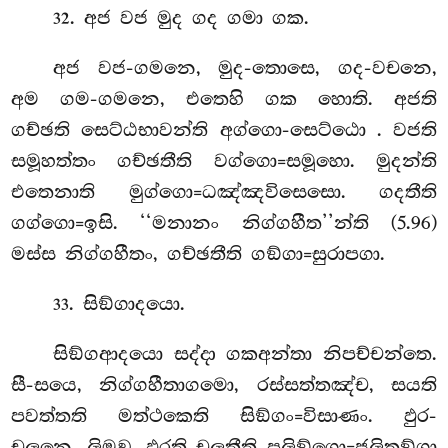
. අජ වජ මුද ගද ගමා ගක.
32
අජ වජ-ගමනෙ, මුද-තොසෙ, ගද-වචනෙ,
අම ගම-ගමනෙ, එතෙහි ගක හොති. අජති
ගච්ඡති සෙට්ඨභාවන්ති අග්ගො-සෙට්ඨො
. වජති
සමූහත්තං ගච්ඡතීති වග්ගො=සමූහො. මුදන්ති
එතෙනාති මුග්ගො=ධඤ්ඤවිසෙසො. ගදතීති
ගග්ගො=ඉසි. ‘‘මනානං නිග්ගහීත’’න්ති (5.96)
මස්ස නිග්ගහීතං, ගච්ඡතීති ගඞ්ගා=සුරාපගා.
. සිඞ්ගාදයො.
33
සිඞ්ගආදයො සද්දා ගකඅන්තා නිපච්චන්තෙ.
සී-සයෙ, නිග්ගහීතාගමො, රස්සත්තඤ්ච, සයති
පවත්තති මත්ථකෙති සිඞ්ගං=විසාණං. ඵුර-
චලනෙ, ලිමුඞ, ඵුරති චලතීති පුලිඞ්ගො=ජලිතඞ්ගා