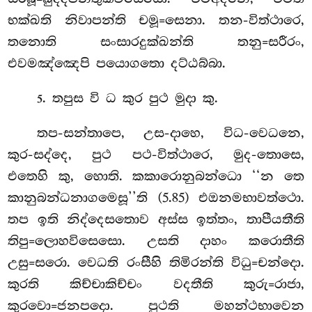
භක්ඛති නිවාපන්ති චමූ=සෙනා. තන-විත්ථාරෙ,
තනොති සංසාරදුක්ඛන්ති තනු=සරීරං,
එවමඤ්ඤෙපි පයොගතො දට්ඨබ්බා.
. තපුස වි ධ කුර පුථ මුදා කු.
5
තප-සන්තාපෙ, උස-දාහෙ, විධ-වෙධනෙ,
කුර-සද්දෙ, පුථ පථ-විත්ථාරෙ, මුද-තොසෙ,
එතෙහි කු, හොති. කකාරොනුබන්ධො ‘‘න තෙ
කානුබන්ධනාගමෙසූ’’ති (5.85) එඔනමභාවත්ථො.
තප ඉති නිද්දෙසතොව අස්ස ඉත්තං, තාපීයතීති
තිපු=ලොහවිසෙසො. උසති දාහං කරොතීති
උසු=සරො. වෙධති රංසීහි තිමිරන්ති විධු=චන්දො.
කුරති කිච්චාකිච්චං වදතීති කුරු=රාජා,
කුරවො=ජනපදො. පුථති මහන්ථභාවෙන