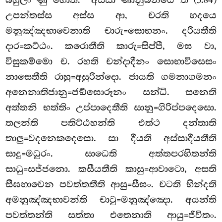
උපන්තස්ස අස්ස ආ, චරති හදයෙ
මනුඤ්ඤභාවෙනාති චාරු=සොභනං. දරීයතීති
දාර=කට්ඨං. කරොතීති කාරු=සිප්පී, මඝ වා,
විසුකම්මො ච. රහති චන්දාදීනං සොභාවිසෙසං
නාසෙතීති රාහු=අසුරින්දො. ජායති ගමනාගමනං
අනෙනාතිජානු=ජඞ්ඝොරූනං සන්ධි. සනෙති
අත්තනි භත්තිං උප්පාදෙතීති සානු=ගිරිප්පදෙසො.
තලන්ති පතිට්ඨහන්ති එත්ථ දන්තාති
තාලු=වදනෙකදෙසො. සා දීයති අස්සාදීයතීති
සාදු=මධුරං. සාධෙති අත්තපරහිතන්ති
සාධු=සජ්ජනො. කසීයතීති කාසු=ආවාටො, අසති
සීඝභාවෙන පවත්තතීති ආසු=සීඝං. චටති භින්දති
අමනුඤ්ඤභාවන්ති චාටු=මනුඤ්ඤො. අයන්ති
පවත්තන්ති සත්තා එතෙනාති ආයු=ජීවිතං.