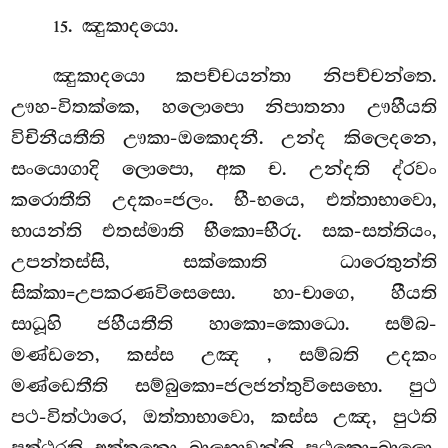
. ඤුකාදයො.
15
ඤුකාදයො කපච්චයන්තා නිපච්චන්තෙ.
ඌහ-විතක්කෙ, හලොපො නිපාතනා ඌහීයති
විචිනීයතීති ඌකා-ඔකොදනී. උන්ද කිලෙදනෙ,
සංයොගාදි ලොපො, අක ච. උන්දති ද්රවං
කරොතීති උදකං=ජලං. භී-භයෙ, එත්තාභාවො,
භායන්ති එතස්මාති භීකො=භීරු. සක-සත්තියං,
උපන්තස්සි, සක්කොති ධාරෙතුන්ති
සික්කා=උපකරණවිසෙසො. හා-චාගෙ, හීයති
සාධූහි ජහීයතීති හාකො=කොධො. සම්බ-
මණ්ඩනෙ, කස්ස උඤ
, සම්බති උදකං
මණ්ඩෙතීති සම්බුකො=ජලජන්තුවිසෙභො. පුථ
පථ-විත්ථාරෙ, ඔත්තාභාවො, කස්ස උඤ, පුථති
පත්ථරති අත්තනො බාලභාවන්ති පුථුකො=බාලො.