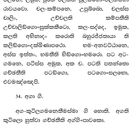
රාවයවො. චල-කම්පනෙ, උපුබ්බො, චලස්ස
චාලිං, උච්චලති කම්පතීති
උච්චාලිඞ්ගො=සුක්කකීටො, කල-සද්දෙ, ඉමුක,
කලති අභිනාදං කරොති බහුරජ්ජතායා ති
කලිඞ්ගො=දක්ඛිණාපථො. භම-අනවට්ඨානෙ,
අස්ස ඉත්තං, භමතීති භිඞ්ගො=භමරො. පට අට-
ගමනෙ, පටිස්ස අමුක, අක ච. පටති පතන්තො
ගච්ඡතීති පටඞ්ගො, පටගො=සලභො,
එවමඤ්ඤෙපි.
. අගා ගි.
34
අග-කුටිලගමනෙතීමස්මා ගි හොති. අගති
කුටිලො හුත්වා ගච්ඡතීති අග්ගි=පාවකො.