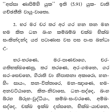
‘‘අස්සා ණාපිම්හි යුක’’ ඉති (5.91) යුක- වාති
ගච්ඡතීති වායු-වාතො.
. භර
මර චර තර අර ගර හන තන මන
2
භම කිත ධන බංහ කම්බම්බ චක්ඛ භික්ඛ
සංකින්දන්ද යජ පටාණාස වස පස පංස බන්ධා
උ.
භර-භරණෙ, මර-පාණචාගෙ, චර-
ගතිභක්ඛණෙසු, තර තරණෙ, අර-ගමනෙ, ගර
ඝර-සෙචනෙ, ගිරාති වා නිපාතනා අකාරො, හන-
හිං සායං, තන-විත්තාරෙ, මන-ඤාණෙ, භම-
අනවට්ඨානෙ, කිත-නිවාසෙ, ධන-සද්දෙ, බංහ
බ්රහ බ්රූහ-වුද්ධියං, කම්බ-සංවරණෙ, අම්බ-
සද්දෙ, චක්ඛ ඉක්ඛ දස්සනෙ, භික්ඛ-යාචනෙ,