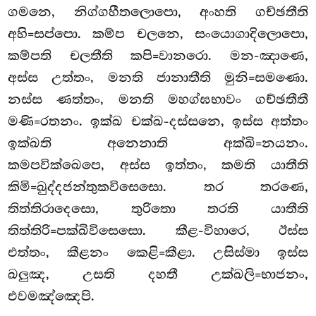
ගමනෙ, නිග්ගහීතලොපො, අංහති ගච්ඡතීති
අහි=සප්පො. කම්ප චලනෙ, සංයොගාදිලොපො,
කම්පති චලතීති කපි=වානරො. මන-ඤාණෙ,
අස්ස උත්තං, මනති ජානාතීති මුනි=සමණො.
නස්ස ණත්තං, මනති මහග්ඝභාවං ගච්ඡතීතී
මණි=රතනං. ඉක්ඛ චක්ඛ-දස්සනෙ, ඉස්ස අත්තං
ඉක්ඛති අනෙනාති අක්ඛි=නයනං.
කමපවික්ඛෙපෙ, අස්ස ඉත්තං, කමති යාතීති
කිමි=ඛුද්දජන්තුකවිසෙසො. තර තරණෙ,
තිත්තිරාදෙසො, තුරිතො තරති යාතීති
තිත්තිරි=පක්ඛිවිසෙසො. කීළ-විහාරෙ, ඊස්ස
එත්තං, කීළනං කෙළි=කීළා. උසිස්මා ඉස්ස
ඛලුඤ, උසති දහතී උක්ඛලි=භාජනං,
එවමඤ්ඤෙපි.