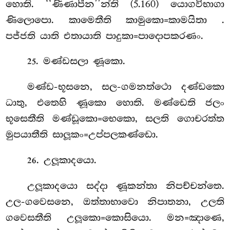
හොති. ‘‘ණිණාපීන’’න්ති (5.160) යොගවිභාගා
ණිලොපො. කාමෙතීති කාමුකො=කාමයිතා
.
පජ්ජති යාති එතායාති පාදුකා=පාදොපකරණං.
. මණ්ඩසලා ණූකො.
25
මණ්ඩ-භූසනෙ, සල-ගමනත්ථො දණ්ඩකො
ධාතු, එතෙහි ණූකො හොති. මණ්ඩෙති ජලං
භූසෙතීති මණ්ඩූකො=භෙකො, සලති ගොචරත්ත
මුපයාතීති සාලූකං=උප්පලකණ්ඩො.
. උලූකාදයො.
26
උලූකාදයො සද්දා ණූකන්තා නිපච්චන්තෙ.
උල-ගවෙසනෙ, ඔත්තාභාවො නිපාතනා, උලති
ගවෙසතීති උලූකො=කොසියො. මන=ඤාණෙ,