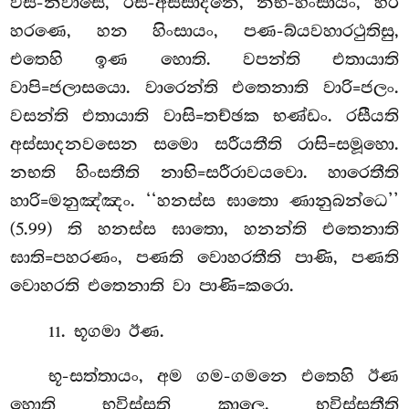
වස-නිවාසෙ, රස-අස්සාදනෙ, නභ-හිංසායං, හර
හරණෙ, හන හිංසායං, පණ-බ්යවහාරථුතිසු,
එතෙහි ඉණ හොති. වපන්ති එතායාති
වාපි=ජලාසයො. වාරෙන්ති එතෙනාති වාරි=ජලං.
වසන්ති එතායාති වාසි=තච්ඡක භණ්ඩං. රසීයති
අස්සාදනවසෙන සමො සරීයතීති රාසි=සමූහො.
නභති හිංසතීති නාභි=සරීරාවයවො. හාරෙතීති
හාරි=මනුඤ්ඤං. ‘‘හනස්ස ඝාතො ණානුබන්ධෙ’’
(5.99) ති හනස්ස ඝාතො, හනන්ති එතෙනාති
ඝාති=පහරණං, පණති වොහරතීති පාණි, පණති
වොහරති එතෙනාති වා පාණි=කරො.
. භූගමා ඊණ.
11
භූ-සත්තායං, අම ගම-ගමනෙ එතෙහි ඊණ
හොති භවිස්සති කාලෙ. භවිස්සතීති