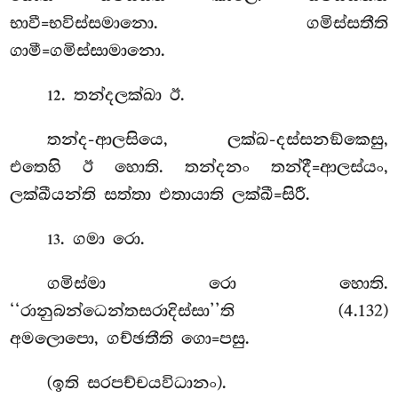
භාවී=භවිස්සමානො. ගමිස්සතීති
ගාමී=ගමිස්සාමානො.
. තන්දලක්ඛා ඊ.
12
තන්ද-ආලසියෙ, ලක්ඛ-දස්සනඞ්කෙසු,
එතෙහි ඊ හොති. තන්දනං තන්දී=ආලස්යං,
ලක්ඛීයන්ති සත්තා එතායාති ලක්ඛී=සිරී.
. ගමා රො.
13
ගමිස්මා
රො හොති.
‘‘රානුබන්ධෙන්තසරාදිස්සා’’ති (4.132)
අමලොපො, ගච්ඡතීති ගො=පසු.
(ඉති සරපච්චයවිධානං).