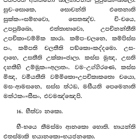
සුච-සොකෙ, සොචන්ති එතෙනාති
සුක්කං=සම්භවො, සෙතඤ්ච. චි-චයෙ,
උපපුබ්බො, එත්තාභාවො, උපචිනන්තීති
උපචිකා=වම්මික කාරා. කම්ප-චලනෙ, කම්පිස්ස
පං, කම්පති චලතීති පඞ්කො=කද්දමො. උස-
දාහෙ, උසතීති උක්කා=ජාලා. කස්ස මුඤ, උසති
දහතීභි උම්මුකං=අලාතං. වම-උග්ගිරණෙ, කස්ස
මිඤ, වමීයතීති වම්මිකො=උපචිකාකතො චයො,
මස-ආමසනෙ, සස්ස ත්ථඞ, මසීයති පෙමෙනාති
මත්ථකං=සීසං, එවමඤ්ඤෙපි.
. භීත්වා නකො.
16
භී-භයෙ තීමස්මා ආනකො හොති. භායන්ති
එතස්මාකි භයානකො=භයජනකො.