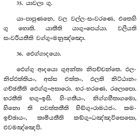
. යාවලා ගු.
35
යා-පාපුණනෙ, වල වල්ල-සංවරණෙ, එතෙහි
ගු හොති. යාතීති යාගු=පෙය්යා. වලීයති
සංවරීයතීති වග්ගු=මනුඤ්ඤො.
. ඵෙග්ගාදයො.
36
ඵෙග්ගු
ආදයො ගුඅන්තා නිපච්චන්තෙ. ඵල-
නිප්ඵත්තියං, අස්ස එත්තං, ඵලති නිට්ඨානං
ගච්ඡතීති ඵෙග්ගු=අසාරො. භර-භරණෙ, රලොපො.
භරතීති භගු=ඉසි. හි-ගතීයං, නිග්ගහීතාගමො,
හිනො ති පවත්තතීති හිඞ්ගු=රාමඨජං. කම-
ඉච්ඡායං, කාමීයතීති කඞ්ගු=ධඤ්ඤවිසෙසො,
එවමඤ්ඤෙපි.