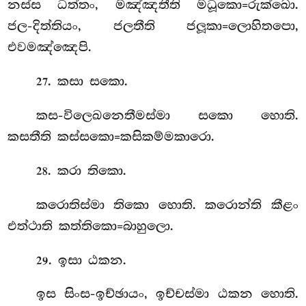
නස්ස ධත්තං, මඤ්ඤතීති මධූකො=රුක්ඛො.
ජල-දිත්තියං, ජලතීති ජලූකා=ලොහිතපො,
එවමඤ්ඤෙපි.
. කසා සකො.
27
කස-විලෙඛනෙතීමස්මා සකො හොති.
කසතීති කස්සකො=කසිකම්මකාරො.
. කරා තිකො.
28
කරොතිස්මා තිකො හොති. කරොන්ති කීළං
එත්ථාති කත්තිකො=බාහුලො.
. ඉසා ඨකන.
29
ඉස සිංස-ඉච්ඡායං, ඉච්චස්මා ඨකන හොති.