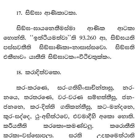
. සිඞ්ඝා ආණිකාටකා.
17
සිඞ්ඝ-ඝායනෙතීමස්මා ආණික ආටකා
හොන්ති. ‘‘ඉත්ථියමත්වා’’ති 93.260 ආ, සිඞ්ඝයති
පස්සවතීති සිඞ්ඝාණිකා=නාසාස්සවො. සිඞ්ඝති
එකීභාවං යාතීති සිඞ්ඝාටකං=වීථිචතුක්කං.
. කරාදිත්වකො.
18
කර-කරණෙ, සර-ගතිහිංසාචින්තාසු, නර-
නයෙ, තරතරණෙ, වර-වරණ සම්භත්තීසු, ජන-
ජනනෙ, කර-දිත්ති ගතිකන්තීසු, කට-මන්දනෙ,
කුර-සද්දෙ, ථු-අභිත්ථවෙ, එවමාදීහි අකො
හොති.
කරීයතීති කරකො=කමණ්ඩලු. කරොතීති
කරකා=වස්සොපලා. සරති උදකමෙත්ථාති