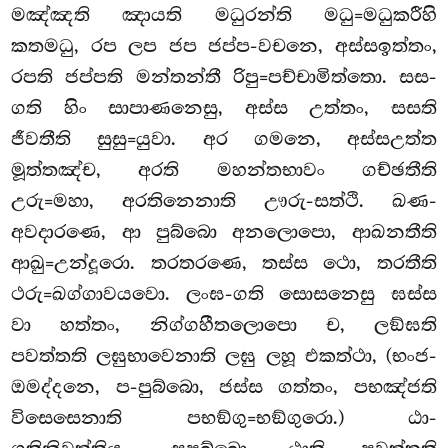
මඤ්ඤති ඤායති
මධුරන්ති මධු=මධුකරීහි
කතමධු, රප ලප ජප ජප්ප-වචනෙ, අස්සඉත්තං,
රපති ජප්පති මන්තන්තී රිපු=පච්චාමිත්තො. සස-
ගති හිං සාපාණනෙසු, අස්ස උත්තං, සසති
ජීවතීති සුසු=යුවා. අර ගමනෙ, අස්සඋත්ත
මූත්තඤ්ච, අරති මහන්තභාවං ගච්ඡතීති
උරු=මහා, අරතිනෙනාති ඌරු-සත්ථි. ඛණ-
අවදාරණෙ, ආ පුබ්බො අනලොපො, ආඛනතීති
ආඛු=උන්දූරො. තරතරණෙ, තස්ස ථො, තරතීති
ථරු=ඛග්ගාවයවො. ලංඝ-ගති සොසනෙසු ඝස්ස
වා හත්තං, නිග්ගහීතලොපො ච, ලඞ්ඝති
පවත්තති ලඝුභාවෙනාති ලඝු ලහූ එකත්ථා, (භංජ-
ඔමද්දනෙ, ප-පුබ්බො, ජස්ස ගත්තං, පභඤ්ජති
විසෙසෙනාති පභඞ්ගු=භඞ්ගුරො.) ඨා-