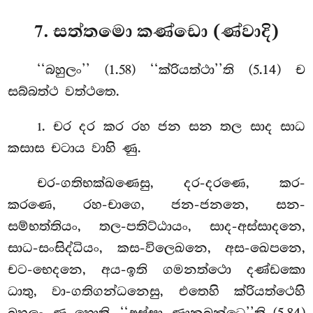
7. සත්තමො කණ්ඩො (ණ්වාදි)
‘‘බහුලං’’
(1.58) ‘‘ක්රියත්ථා’’ති (5.14) ච
සබ්බත්ථ වත්ථතෙ.
. චර දර කර රහ ජන සන තල සාද සාධ
1
කසාස චටාය වාහි ණු.
චර-ගතිභක්ඛණෙසු, දර-දරණෙ, කර-
කරණෙ, රහ-චාගෙ, ජන-ජනනෙ, සන-
සම්භත්තියං, තල-පතිට්ඨායං, සාද-අස්සාදනෙ,
සාධ-සංසිද්ධියං, කස-විලෙඛනෙ, අස-ඛෙපනෙ,
චට-භෙදනෙ, අය-ඉති ගමනත්ථො දණ්ඩකො
ධාතු, වා-ගතිගන්ධනෙසු, එතෙහි ක්රියත්ථෙහි
බහුලං ණු හොති. ‘‘අස්සා ණානුබන්ධෙ’’ති (5.84)