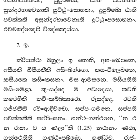
ගතිනිවත්තියං, සුපුබ්බො, ඨාති පවත්තති
සුන්දරභාවෙනාති සුට්ඨු=සොභනං, දුපුබ්බො ඨාති
පවත්තති අසුන්දරභාවෙනාති දුට්ඨු=අසොභනං.
එවමඤ්ඤෙපි විඤ්ඤෙය්යා.
. ඉ.
7
ක්රියත්ථා බහුලං ඉ හොති, අභ-ඛෙපනෙ,
අසීයති ඛිපීයතීති අසි=ඛග්ගො. කස-විලෙඛනෙ,
කසීයතෙ කසි=කසනං. මස-ආමසනෙ, මසීයතීති
මසි=මෙළා. කු-සද්දෙ ඔ අවාදෙසා, කවති
කථෙභීති කවි=කබ්බකාරො. රුසද්දෙ, රවති
ගජ්ජතීති රවි=ආදිච්චො. සප්ප-ගමනෙ, සප්පති
පවත්තතීති සප්පි=ඝතං. ගන්ථ-ගන්ථනෙ, ‘‘ත ථ
න රානං ට ඨ ණලා’’ති (1.25) නථානං ණඨා,
ගන්ථෙතීති ගණ්ඨි=පබ්බො, ගණ්ඨිච. රාජ-