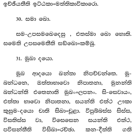
ඉච්ඡීයතීති ඉට්ඨකා=මත්තිකාවිකාරො.
. සමා ඛො.
30
සම-උපසමඛෙදෙසු
, එතස්මා ඛො හොති.
සමෙති උපසමෙතීති සඞ්ඛො=කම්බු.
. මුඛා දයො.
31
මුඛ ආදයො ඛන්තා නිපච්චන්තෙ. මු-
බන්ධනෙ, ඔත්තාභාවො නිපාතනා, මුනන්ති
බන්ධන්ති එතෙනාති මුඛං=ලපනං. සි-සෙවායං,
එත්තා භාවො නිපාතනා, සයන්ති එත්ථ ඌකා
කුසුම-දයො චාති සිඛා=චූළා. විපුබ්බස්ස සිස්ස,
විසතිස්ස වා, විසෙසෙන සයන්ති එත්ථ,
පවිසන්තීති විසිඛා=රච්ඡා. කන-දීත්ති ගති