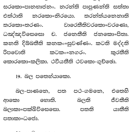
සරකො=පානභාජනං. නරන්ති පාපුණන්ති සත්තා
එත්ථාති නරකො=නිරයො. තරන්ත්යනෙනාති
තරකො=තරණං. වාරෙතීතිවරකො=වරණො,
ධඤ්ඤවිසෙසො ච. ජනෙතීති ජනකො=පිතා.
කනති දිබ්බතීති කනකං=සුවණ්ණං. කටති මද්දති
රිපවොති කටකං=නගරං. කුරතීති
කොරකො=කලිකා. ථවීයතීති ථවකො-ගුච්ඡො.
. බල පතෙහ්යාකො.
19
බල-පාණනෙ, පත පථ-ගමනෙ, එතෙහි
ආකො හොති. බලති ජීවතීති
බලාකා=පක්ඛිවිසෙසො. පතති යාතීති
පතාකා=ධජො.