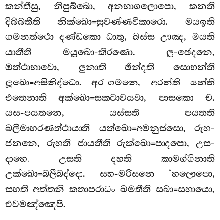
කන්තීසු, නිපුබ්බො, අනභාගලොපො, කනති
දිබ්බතීති නික්ඛො=සුවණ්ණවිකාරො. මයඉති
ගමනත්ථො දණ්ඩකො ධාතු, ඛස්ස ඌඤ, මයති
යාතීති මයූඛො-කිරණො. ලූ-ඡෙදනෙ,
ඔත්ථාභාවො, ලුනාති ඡින්දති සොභන්ති
ලූඛො=අසිනිද්ධො. අර-ගමනෙ, අරන්ති යන්ති
එතෙනාති අක්ඛො=සකටාවයවා, පාසකො ච.
යස-පයතනෙ, යස්සති පයතති
බලිමාහරණත්ථායාති යක්ඛො=අමනුස්සො, රුහ-
ජනනෙ, රුහති ජායතීති රුක්ඛො=පාදපො, උස-
දාහෙ, උසති දහති කාමග්ගිනාති
උක්ඛො=බලීබද්දො. සහ-මරිසනෙ ‘හලොපො,
සහති අත්තනි කතාපරාධං ඛමතීති සඛා=සහායො,
එවමඤ්ඤෙපි.