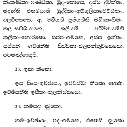
කිංකණිකා=ඝණ්ඩිකා. මුද-තොසෙ, දස්ස ද්විත්තං,
මුදන්ති එතමයාති මුද්දිකා=අඞ්ගුලියාවෙට්ඨනං,
ඵලවිසෙසො අ. මහීයති පූජීයතීති මහිකා=හිමං.
කල-සඞ්ඛ්යානෙ, කලීයති පරිමීතයතීති
කලිකා=කොරකො. සප්ප-ගමනෙ, අස්ස ඉත්තං.
සප්පති ගච්ඡතීති සිප්පිකා=ජලජන්තුවිසෙසො,
එවමඤ්ඤෙපි.
. ඉසා කීකො.
23
ඉස සිංස-ඉච්ඡායං, ඉච්චස්මා කීකො හොති.
ඉච්ඡීයතීති ඉසීකා=තූලනිස්සයො.
. කමපදා ණුකො.
24
කම-ඉච්ඡායං, පද-ගමනෙ, එතෙහි ණුකො