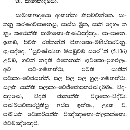
. සාමාකාදයො.
20
සාමාකආදයො ආකන්තා නිපච්චන්තෙ. සා-
තනු කරණාවසානෙසු, සාස්ස මුක, සාති දෙහං ත
නුං කරොතීති සාමාකො=තිණධඤ්ඤං. පා-පානෙ,
ඉනඞ, පිවති රත්තන්ති පිනාකො=මහිස්සරධනු.
ගු-සද්දෙ, ‘‘යුවණ්ණාන මියඞුවඞ සරෙ’’ති (5.136)
උවඞ, ගවති නදති එතෙනාති ගුවකො=පූගඵලං.
අට පට-ගමනත්ථා, පටති යාතීති
පටාකා=වෙජයන්තී. සල පිල පල හුල-ගමනත්ථා,
සලති යාතීති සලාකා=වෙජ්ජොපකරණදබ්බං. විද-
ඤාණෙ, විදති ජානාතීති විදාකො=විද්වා.
පණබ්යවහාරථුතීසු අස්ස ඉත්තං, ඌක ච,
පණීයති වොහරීයතීති පිඤ්ඤාකො=තිලකක්කො,
එවමඤ්ඤෙපි.