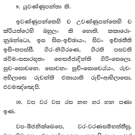
. යුවණ්ණුපන්තා කි.
9
ඉවණ්ණුපන්තෙහි ච උවණ්ණුපන්තෙහි ච
ක්රියත්ථෙහි බහුලං කි හොති. කකාරො-
නුබන්ධො, ඉස සිස-ඉච්ඡායං, සිවං ඉච්ඡතීති
ඉසි=තපස්සී. ගිර-නිගිරණෙ, ගිරති පසවති
ඡවිමංසසාරභූතං භෙසජ්ජාදින්ති ගිරි=සෙලො.
සුච-සොචනෙ. සොචනං
සුචි=සොචෙය්යං, රුච-
අභිලාසෙ රුචන්ති එතායාති රුචි=ආභිලාසො,
එවමඤ්ඤෙපි.
. වප වර වස රස නභ හර හන පණා
10
ඉණ.
වප-බීජනික්ඛෙපෙ, වර-වරණසම්භත්තීසු,