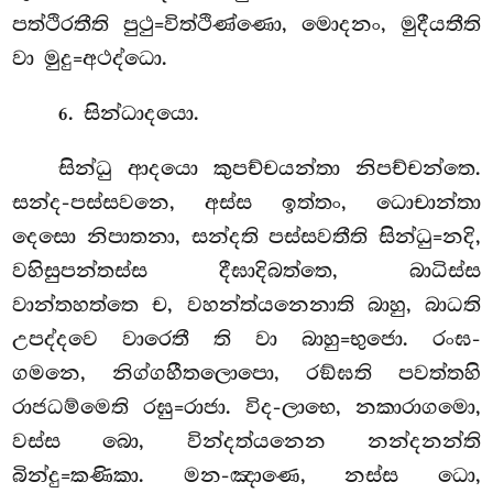
පත්ථිරතීති පුථු=විත්ථිණ්ණො, මොදනං, මුදීයතීති
වා මුදු=අථද්ධො.
. සින්ධාදයො.
6
සින්ධු ආදයො කුපච්චයන්තා නිපච්චන්තෙ.
සන්ද-පස්සවනෙ, අස්ස ඉත්තං, ධොචාන්තා
දෙසො නිපාතනා, සන්දති පස්සවතීති සින්ධු=නදි,
වහිසුපන්තස්ස දීඝාදිබත්තෙ, බාධිස්ස
වාන්තහත්තෙ ච, වහන්ත්යනෙනාති බාහු, බාධති
උපද්දවෙ වාරෙතී ති වා බාහු=භුජො. රංඝ-
ගමනෙ, නිග්ගහීතලොපො, රඞ්ඝති පවත්තහි
රාජධම්මෙති රඝු=රාජා. විද-ලාභෙ, නකාරාගමො,
වස්ස බො, වින්දත්යනෙන නන්දනන්ති
බින්දු=කණිකා. මන-ඤාණෙ, නස්ස ධො,