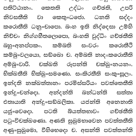
පතිට්ඨානං. කෙතති උද්ධං ගච්ඡති, උපරි
නිවසතීති වා කෙතු=ධජො. ධනති සද්දං
කරොතීති ධනු=චාපො. බංහ ඉති නිද්දෙසා උම්හි
නිච්චං නිග්ගහීතලොපො, බංහති වුද්ධිං ගච්ඡතීති
බහු=අනප්පකං. කම්බති සංවරං කරොතීථි
කම්බු=වලයො, සඞ්ඛො
ච. අම්බති නාදංකරොතීති
අම්බු=වාරි. චක්ඛති රූපන්ති චක්ඛු=නයනං.
භික්ඛතීති භික්ඛු=සමණො. සංකිරතීති සංකු=සූලං.
ඉන්දති නක්ඛත්තානං පරමිස්සරියං පවත්තෙතීති
ඉන්දු=චන්දො. අන්දන්ති බන්ධන්ති සත්තා
එතායාති අන්දු=සඞ්ඛලිකා. යජන්ති අනෙනාති
යජු=වෙදො. පටති බ්යත්තභාවං ගච්ඡතීති
පටු=විචක්ඛණො. අණති සුඛුමභාවෙන පවත්තතීති
අණු=සුඛුමො, වීහිභෙදො ච. අසන්ති පවත්තන්ති