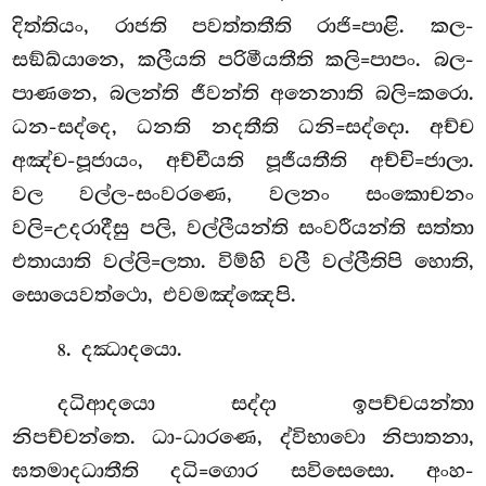
දිත්තියං, රාජති පවත්තතීති රාජි=පාළි. කල-
සඞ්ඛ්යානෙ, කලීයති පරිමීයතීති කලි=පාපං. බල-
පාණනෙ, බලන්ති ජීවන්ති
අනෙනාති බලි=කරො.
ධන-සද්දෙ, ධනති නදතීති ධනි=සද්දො. අච්ච
අඤ්ච-පූජායං, අච්චීයති පූජීයතීති අච්චි=ජාලා.
වල වල්ල-සංවරණෙ, වලනං සංකොචනං
වලි=උදරාදීසු පලි, වල්ලීයන්ති සංවරීයන්ති සත්තා
එතායාති වල්ලි=ලතා. විම්හි වලී වල්ලීතිපි හොති,
සොයෙවත්ථො, එවමඤ්ඤෙපි.
. දඣාදයො.
8
දධිආදයො සද්දා ඉපච්චයන්තා
නිපච්චන්තෙ. ධා-ධාරණෙ, ද්විභාවො නිපාතනා,
ඝතමාදධාතීති දධි=ගොර සවිසෙසො. අංහ-