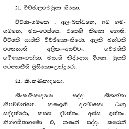
. විච්ඡාලගමමුසා කිකො.
21
විච්ඡා-ගමනෙ
, අල=බන්ධනෙ, අම ගම-
ගමනෙ, මුස-ථෙය්යෙ, එතෙහි කිකො හොති.
විච්ඡති යාතීති විච්ඡිකො=කීටො. අලති බන්ධති
එතෙනාති අලිකං=අසච්චං. ගච්ඡතීති
ගමිකො=ගන්තා. මුසාති නිද්දෙසා දීඝො, මුසති
ථෙනෙතීති මූසිකො=උන්දූරො.
. කිංකණිකාදයො.
22
කිංකණිකාදයො සද්දා කිකන්තා
නිපච්චන්තෙ. කණඉති දණ්ඩකො ධාතු
සද්දත්ථො, කස්ස ද්විත්තං, අස්ස ඉත්තං,
නිග්ගහීතාගමො ච, කණති සද්දං කරොතී