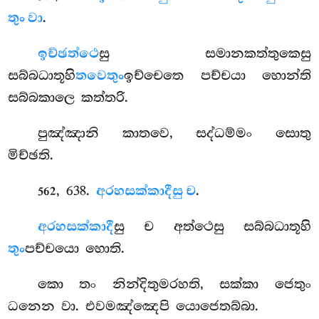
තුං වා
.
ඉච්ඡත්ථෙ
සු සමානකත්තුකෙසු
සබ්බධාතූහි
තවෙතුං
ඉච්චෙතෙ පච්චයා හොන්ති
සබ්බකාලෙ කත්තරි.
පුඤ්ඤානි කාතවෙ, සද්ධම්මං සොතු
මිච්ඡති.
, 638.
අරහසක්කාදීසු ච
.
562
අරහසක්කාදී
සු ච අත්ථෙසු සබ්බධාතූහි
තුං
පච්චයො හොති.
කො තං නින්දිතුමරහති, සක්කා ජෙතුං
ධනෙන වා. එවමඤ්ඤෙපි යොජෙතබ්බා.