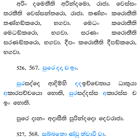
අරිං දමෙතීති අරින්දමො, රාජා. වෙස්සං
තරතීති වෙස්සන්තරො, රාජා. තණ්හං කරොතීති
තණ්හඞ්කරො, භගවා. මෙධං කරොතීති
මෙධඞ්කරො, භගවා. සරණං කරොතීති
සරණඞ්කරො, භගවා. දීපං කරොතීති දීපඞ්කරො,
භගවා.
, 567.
පුරෙ දදා ච ඉං
.
526
පුර
සද්දෙ ආදිම්හි
දද
ඉච්චෙතාය ධාතුයා
අ
කාරපච්චයො හොති,
පුර
සද්දස්ස
අ
කාරස්ස ච
ඉං හොති.
පුරෙ දානං අදාසීති පුරින්දදො දෙවරාජා.
, 568.
සබ්බතො ණ්වු ත්වාවී වා
.
527