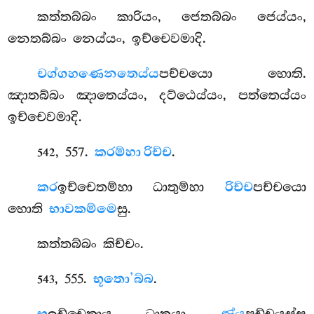
කත්තබ්බං කාරියං, ජෙතබ්බං ජෙය්යං,
නෙතබ්බං නෙය්යං, ඉච්චෙවමාදි.
චග්ගහණෙන
තෙය්ය
පච්චයො හොති.
ඤාතබ්බං ඤාතෙය්යං, දට්ඨෙය්යං, පත්තෙය්යං
ඉච්චෙවමාදි.
, 557.
කරම්හා රිච්ච
.
542
කර
ඉච්චෙතම්හා ධාතුම්හා
රිච්ච
පච්චයො
හොති
භාවකම්මෙ
සු.
කත්තබ්බං කිච්චං.
, 555.
භූතො’බ්බ
.
543
ඉච්චෙතාය ධාතුයා
පච්චයස්ස