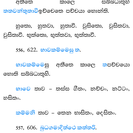
අතීතෙ කාලෙ සබ්බධාතූහි
තතවන්තුතාවී
ඉච්චෙතෙ පච්චයා හොන්ති.
හුතො, හුතවා, හුතාවී. වුසිතො, වුසිතවා,
වුසිතාවී. භුත්තො, භුත්තවා, භුත්තාවී.
, 622.
භාවකම්මෙසු ත
.
556
භාවකම්මෙ
සු අතීතෙ කාලෙ
ත
පච්චයො
හොති සබ්බධාතූහි.
භාවෙ
තාව – තස්ස ගීතං, නච්චං, නට්ටං,
හසිතං.
කම්මනි
තාව – තෙන භාසිතං, දෙසිතං.
, 606.
බුධගමාදිත්ථෙ කත්තරි
.
557