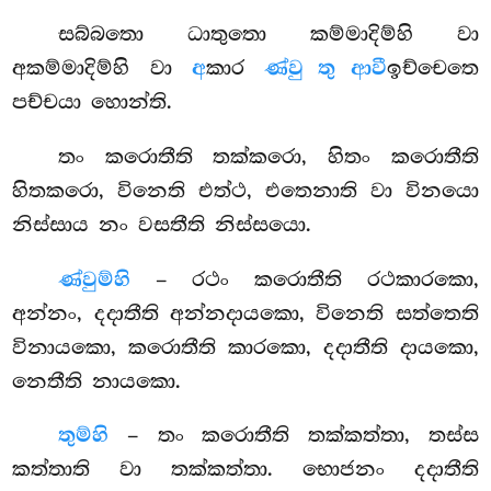
සබ්බතො ධාතුතො කම්මාදිම්හි වා
අකම්මාදිම්හි වා
අ
කාර
ණ්වු තු ආවී
ඉච්චෙතෙ
පච්චයා හොන්ති.
තං
කරොතීති තක්කරො, හිතං කරොතීති
හිතකරො, විනෙති එත්ථ, එතෙනාති වා විනයො
නිස්සාය නං වසතීති නිස්සයො.
ණ්වුම්හි
– රථං කරොතීති රථකාරකො,
අන්නං, දදාතීති අන්නදායකො, විනෙති සත්තෙති
විනායකො, කරොතීති කාරකො, දදාතීති දායකො,
නෙතීති නායකො.
තුම්හි
– තං කරොතීති තක්කත්තා, තස්ස
කත්තාති වා තක්කත්තා. භොජනං දදාතීති