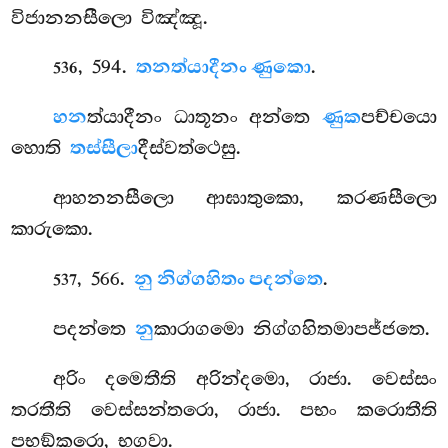
විජානනසීලො විඤ්ඤූ.
, 594.
තනත්යාදීනං ණුකො
.
536
හන
ත්යාදීනං ධාතූනං අන්තෙ
ණුක
පච්චයො
හොති
තස්සීලා
දීස්වත්ථෙසු.
ආහනනසීලො ආඝාතුකො, කරණසීලො
කාරුකො.
, 566.
නු නිග්ගහිතං පදන්තෙ
.
537
පදන්තෙ
නු
කාරාගමො නිග්ගහිතමාපජ්ජතෙ.
අරිං දමෙතීති අරින්දමො, රාජා. වෙස්සං
තරතීති වෙස්සන්තරො, රාජා. පභං කරොතීති
පභඞ්කරො, භගවා.