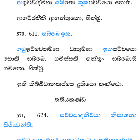
ආ
ඉච්චාදිම්හා
ගමි
තො
තුක
පච්චයො හොති.
ආගච්ඡතීති ආගන්තුකො, භික්ඛු.
, 611.
භබ්බෙ ඉක
.
570
ගමු
ඉච්චෙතම්හා ධාතුම්හා
ඉක
පච්චයො
හොති භබ්බෙ. ගමිස්සති ගන්තුං භබ්බොති
ගමිකො, භික්ඛු.
ඉති කිබ්බිධානකප්පෙ දුතියො කණ්ඩො.
තතියකණ්ඩ
, 624.
පච්චයාදනිට්ඨා නිපාතනා
571
සිජ්ඣන්ති
,