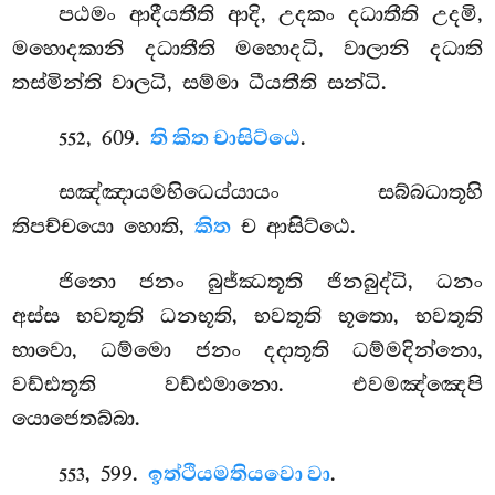
පඨමං ආදීයතීති ආදි, උදකං දධාතීති උදමි,
මහොදකානි දධාතීති මහොදධි, වාලානි දධාති
තස්මින්ති වාලධි, සම්මා ධීයතීති සන්ධි.
, 609.
ති කිත චාසිට්ඨෙ
.
552
සඤ්ඤායමභිධෙය්යායං සබ්බධාතූහි
තිපච්චයො හොති,
කිත
ච ආසිට්ඨෙ.
ජිනො ජනං බුජ්ඣතූති ජිනබුද්ධි, ධනං
අස්ස භවතූති ධනභූති, භවතූති භූතො, භවතූති
භාවො, ධම්මො ජනං දදාතූති ධම්මදින්නො,
වඩ්ඪතූති වඩ්ඪමානො. එවමඤ්ඤෙපි
යොජෙතබ්බා.
, 599.
ඉත්ථියමතියවො වා
.
553