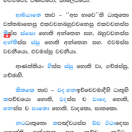
භග්ගවො, පණ්ඩවො, කාලෙය්යො.
ආඛ්යාතෙ
තාව – ‘‘අස භාවෙ’’ති ධාතුතො
වත්තමානෙසු එකවචනබහුවචනෙසු එකවචනස්ස
ති
ස්ස
ස්සො
හොති අන්තෙන සහ, බහුවචනස්ස
📜
අන්ති
ස්ස
ස්සු
හොති අන්තෙන සහ. එවමස්ස
වචනීයො, එවමස්සු වචනීයා.
ආණත්තියං
හි
ස්ස
ස්සු
හොති වා, ගච්ඡස්සු,
ගච්ඡාහි.
කිතකෙ
තාව –
වද හන
ඉච්චෙවමාදීහි ධාතූහි
ක
පච්චයො හොති,
වද
ස්ස ච
වාදො
හොති,
හන
ස්ස ච
ඝාතො
හොති. වාදකො, ඝාතකො.
නට
ධාතුතො
ත
පඤ්චයස්ස
ච්ච ට්ටා
දෙසා