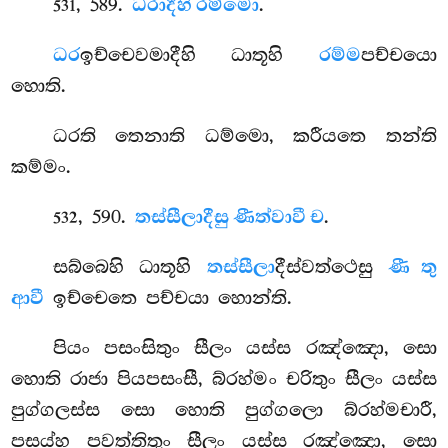
, 589.
ධරාදීහි රම්මො
.
531
ධර
ඉච්චෙවමාදීහි ධාතූහි
රම්ම
පච්චයො
හොති.
ධරති තෙනාති ධම්මො, කරීයතෙ තන්ති
කම්මං.
, 590.
තස්සීලාදීසු ණීත්වාවී ච
.
532
සබ්බෙහි ධාතූහි
තස්සීලා
දීස්වත්ථෙසු
ණී තු
ආවී
ඉච්චෙතෙ පච්චයා හොන්ති.
පියං පසංසිතුං සීලං යස්ස රඤ්ඤො, සො
හොති රාජා පියපසංසී, බ්රහ්මං චරිතුං සීලං යස්ස
පුග්ගලස්ස සො
හොති පුග්ගලො බ්රහ්මචාරී,
පසය්හ පවත්තිතුං සීලං යස්ස රඤ්ඤො, සො