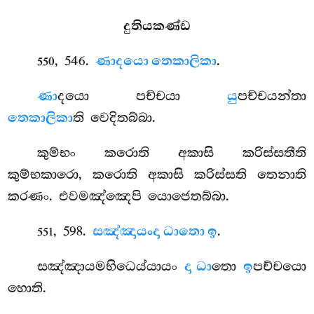
දුතියකණ්ඩ
, 546.
ණාදයො තෙකාලිකා
.
550
ණා
දයො පච්චයා
යු
පච්චයන්තා
තෙකාලිකා
ති වෙදිතබ්බා.
කුම්භං කරොති අකාසි කරිස්සතීති
කුම්භකාරො, කරොති අකාසි කරිස්සති තෙනාති
කරණං. එවමඤ්ඤෙපි යොජෙතබ්බා.
, 598.
සඤ්ඤායං
දා ධාතො ඉ
.
551
සඤ්ඤායමභිධෙය්යායං
දා ධා
තො
ඉ
පච්චයො
හොති.