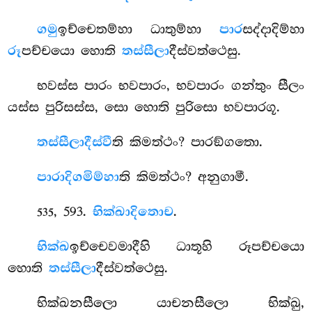
ගමු
ඉච්චෙතම්හා ධාතුම්හා
පාර
සද්දාදිම්හා
රූ
පච්චයො හොති
තස්සීලා
දීස්වත්ථෙසු.
භවස්ස පාරං භවපාරං, භවපාරං ගන්තුං සීලං
යස්ස පුරිසස්ස, සො හොති පුරිසො භවපාරගූ.
තස්සීලාදීස්වී
ති කිමත්ථං? පාරඞ්ගතො.
පාරාදිගමිම්හා
ති කිමත්ථං? අනුගාමී.
, 593.
භික්ඛාදිතො
ච
.
535
භික්ඛ
ඉච්චෙවමාදීහි ධාතූහි රූපච්චයො
හොති
තස්සීලා
දීස්වත්ථෙසු.
භික්ඛනසීලො යාචනසීලො භික්ඛු,