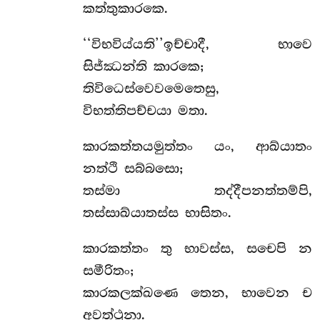
කත්තුකාරකෙ.
‘‘විභවිය්යති’’ඉච්චාදී, භාවෙ
සිජ්ඣන්ති කාරකෙ;
තිවිධෙස්වෙවමෙතෙසු,
විභත්තිපච්චයා මතා.
කාරකත්තයමුත්තං යං, ආඛ්යාතං
නත්ථි සබ්බසො;
තස්මා තද්දීපනත්තම්පි,
තස්සාඛ්යාතස්ස භාසිතං.
කාරකත්තං තු භාවස්ස, සචෙපි න
සමීරිතං;
කාරකලක්ඛණෙ තෙන, භාවෙන ච
අවත්ථුනා.