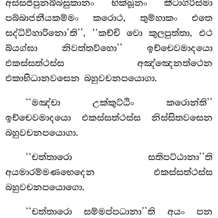
අස්සජිපුනබ්බසුකානං භික්ඛූනං කීටාගිරිස්මා
පබ්බාජනීයකම්මං කරොථ, තුම්හාකං එතෙ
සද්ධිවිහාරිනො’ති’’, ‘‘කච්චි වො කුලපුත්තා, එථ
බ්යග්ඝා නිවත්තව්හො’’ ඉච්චෙවමාදයො
එකස්සත්ථස්ස අඤ්ඤෙනත්ථෙන
එකාභිධානවසෙන බහුවචනපයොගා.
‘‘මඤ්චා උක්කුට්ඨිං කරොන්ති’’
ඉච්චෙවමාදයො එකස්සත්ථස්ස නිස්සිතවසෙන
බහුවචනපයොගා.
‘‘චත්තාරො සතිපට්ඨානා’’ති
අයමාරම්මණභෙදෙන එකස්සත්ථස්ස
බහුවචනපයොගො.
‘‘චත්තාරො සම්මප්පධානා’’ති අයං පන