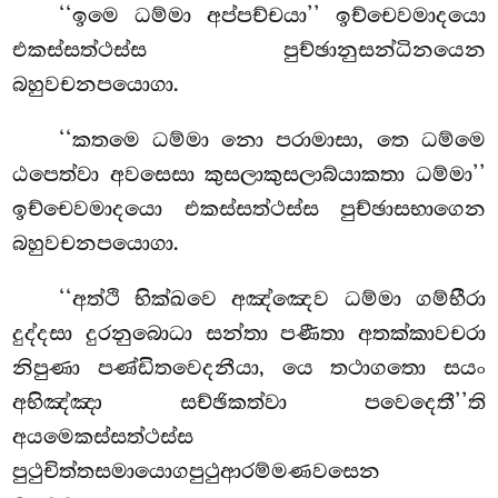
‘‘ඉමෙ ධම්මා අප්පච්චයා’’ ඉච්චෙවමාදයො
එකස්සත්ථස්ස පුච්ඡානුසන්ධිනයෙන
බහුවචනපයොගා.
‘‘කතමෙ ධම්මා නො පරාමාසා, තෙ ධම්මෙ
ඨපෙත්වා අවසෙසා කුසලාකුසලාබ්යාකතා ධම්මා’’
ඉච්චෙවමාදයො එකස්සත්ථස්ස පුච්ඡාසභාගෙන
බහුවචනපයොගා.
‘‘අත්ථි භික්ඛවෙ අඤ්ඤෙව ධම්මා ගම්භීරා
දුද්දසා දුරනුබොධා සන්තා පණීතා අතක්කාවචරා
නිපුණා පණ්ඩිතවෙදනීයා, යෙ තථාගතො සයං
අභිඤ්ඤා සච්ඡිකත්වා පවෙදෙතී’’ති
අයමෙකස්සත්ථස්ස
පුථුචිත්තසමායොගපුථුආරම්මණවසෙන