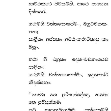
සාට්ඨකථෙ පිටකම්හි, පාඨෙ පායෙන
දිස්සරෙ.
ගරුම්හි චත්තනෙකස්මිං, බහුවචනකං
පන;
පාළියං අප්පකං අට්ඨ-කථාටීකාසු තං
බහුං.
තථා හි බහුකං දෙක-වචනංයෙව
පාළියං;
ගරුම්හි චත්තනෙකස්මිං, ඉදමෙත්ථ
නිදස්සනං.
‘‘නමො තෙ පුරිසාජඤ්ඤ, නමො
තෙ පුරිසුත්තම;
තව සාසනමාගම්ම, පත්තොම්හි