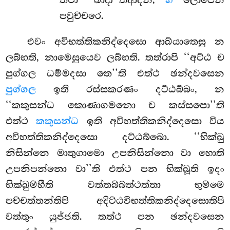
තථා ‘‘ඛාදා’’තිආදීනි,
හි
ලොපෙන
පවුච්චරෙ.
එවං අවිභත්තිකනිද්දෙසො ආඛ්යාතෙසු න
ලබ්භති, නාමෙසුයෙව ලබ්භති. තත්රාපි ‘‘අට්ඨ ච
පුග්ගල ධම්මදසා තෙ’’ති එත්ථ ඡන්දවසෙන
පුග්ගල
ඉති රස්සකරණං දට්ඨබ්බං, න
‘‘කකුසන්ධ කොණාගමනො ච කස්සපො’’ති
එත්ථ
කකුසන්ධ
ඉති අවිභත්තිකනිද්දෙසො විය
අවිභත්තිකනිද්දෙසො දට්ඨබ්බො. ‘‘භික්ඛු
නිසින්නෙ මාතුගාමො උපනිසින්නො වා හොති
උපනිපන්නො වා’’ති එත්ථ පන භික්ඛූති ඉදං
භික්ඛුම්හීති වත්තබ්බත්ථත්තා භුම්මෙ
පච්චත්තන්තිපි අදිට්ඨවිභත්තිකනිද්දෙසොතිපි
වත්තුං යුජ්ජති. තත්ථ පන ඡන්දවසෙන