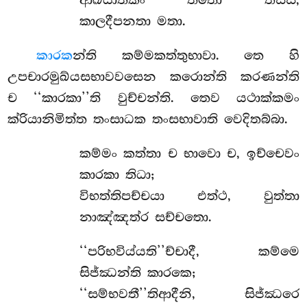
ආඛ්යාතිකං තතො තස්ස,
කාලදීපනතා මතා.
කාරක
න්ති කම්මකත්තුභාවා. තෙ හි
උපචාරමුඛ්යසභාවවසෙන කරොන්ති කරණන්ති
ච ‘‘කාරකා’’ති වුච්චන්ති. තෙව යථාක්කමං
ක්රියානිමිත්ත තංසාධක තංසභාවාති වෙදිතබ්බා.
කම්මං කත්තා ච භාවො ච, ඉච්චෙවං
කාරකා තිධා;
විභත්තිපච්චයා එත්ථ, වුත්තා
නාඤ්ඤත්ර සච්චතො.
‘‘පරිභවිය්යති’’ච්චාදී, කම්මෙ
සිජ්ඣන්ති කාරකෙ;
‘‘සම්භවතී’’තිආදීනි, සිජ්ඣරෙ