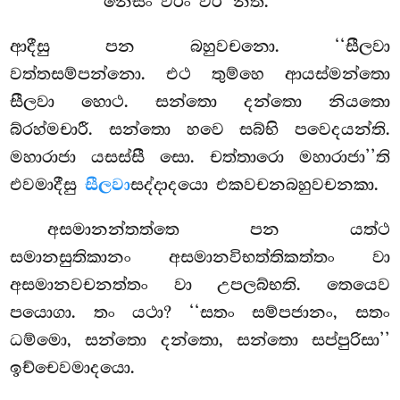
නෙසං වරං වර’’න්ති.
ආදීසු පන බහුවචනො. ‘‘සීලවා
වත්තසම්පන්නො. එථ තුම්හෙ ආයස්මන්තො
සීලවා හොථ. සන්තො දන්තො නියතො
බ්රහ්මචාරී. සන්තො හවෙ සබ්භි පවෙදයන්ති.
මහාරාජා යසස්සී සො. චත්තාරො මහාරාජා’’ති
එවමාදීසු
සීලවා
සද්දාදයො එකවචනබහුවචනකා.
අසමානන්තත්තෙ පන යත්ථ
සමානසුතිකානං අසමානවිභත්තිකත්තං වා
අසමානවචනත්තං වා උපලබ්භති. තෙයෙව
පයොගා. තං යථා? ‘‘සතං සම්පජානං, සතං
ධම්මො, සන්තො දන්තො, සන්තො සප්පුරිසා’’
ඉච්චෙවමාදයො.