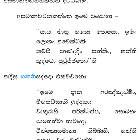
අසමානවිභත්තිකන්ති දට්ඨබ්බං.
අසමානවචනකත්තෙ ඉමෙ පයොගා –
‘‘යාය මාතු භතො පොසො, ඉමං
ලොකං අවෙක්ඛති;
තම්පි පාණදදිං සන්තිං, හන්ති
කුද්ධො පුථුජ්ජනො’’ති
ආදීසු
හන්ති
සද්දො එකවචනො.
‘‘ඉමෙ නූන අරඤ්ඤස්මිං,
මිගසඞ්ඝානි ලුද්දකා;
වාකුරාහි පරික්ඛිප්ප, සොබ්භං
පාතෙත්වා තාවදෙ;
වික්කොසමානා තිබ්බාහි, හන්ති