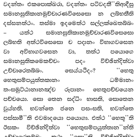
වදන්තං එකපොක්ඛරා, වදන්තං පටිවදතී’’තිආදීසු
සමානසුතිකානමුච්චාරණවිසෙසො න ලබ්භතීති
දස්සනත්ථං. තස්මා ඉදමෙත්ථ සල්ලක්ඛෙතබ්බං
– යත්ථ සමානසුතිකානමුච්චාරණවිසෙසො
ලබ්භති අත්ථවිසෙසො ච පදානං විභාගවසෙන
වා අවිභාගවසෙන වා, තත්ථ පයොගෙ
සමානසුතිකමෙකච්චං පදං විච්ඡින්දිත්වා
උච්චාරෙතබ්බං. සෙය්යථිදං? ‘‘හෙතු
හෙතුසම්පයුත්තකානං ධම්මානං
තංසමුට්ඨානානඤ්ච රූපානං හෙතුපච්චයෙන
පච්චයො. සො තෙන සද්ධිං භාසති, සොතෙන
වුය්හති. භවන්තෙ ජනෙ පසංසති, භවන්තෙ
පස්සාමී’’ති එවමාදයො පයොගා. එත්ථ ‘‘හෙතූ’’ති
ඊසකං විච්ඡින්දිත්වා ‘‘හෙතුසම්පයුත්තාන’’න්ති
උච්චාරෙතබ්බං. තථා ‘‘සො’’ති විච්ඡින්දිත්වා