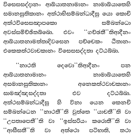
විසෙසසද්දානං ආඛ්යාතනාමානං නාමාඛ්යාතෙහි
සමානසුතිකානං අත්ථාභිසම්බන්ධාදීසු යො කොචි
අත්ථවිසෙසඤාපකො සම්බන්ධො
අවස්සමිච්ඡිතබ්බො. එවං ‘‘ගච්ඡතී’’තිආදීනං
ආඛ්යාතනාමත්තාදිවසෙන පච්චෙකං ඨිතානං
එකෙකත්ථවාචකානං විසෙසසද්දතා දට්ඨබ්බා.
‘‘නාථති
දෙවො’’තිආදීනං පන
ආඛ්යාතනාමානං නාමාඛ්යාතෙහි
අසමානසුතිකානං අනෙකත්ථවාචකානං
සාමඤ්ඤසද්දතා එව දට්ඨබ්බා.
අත්ථසම්බන්ධාදීසු හි විනා යෙන කෙනචි
සම්බන්ධෙන ‘‘නාථතී’’ති වුත්තෙ ‘‘යාචතී’’ති වා
‘‘උපතාපෙතී’’ති වා ‘‘ඉස්සරියං කරොතී’’ති වා
‘‘ආසීසතී’’ති වා අත්ථො පටිභාති, තථා