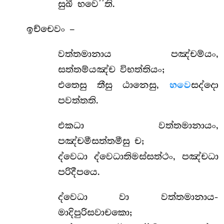
සුඛී භවෙ’’ති.
ඉච්චෙවං –
වත්තමානාය පඤ්චම්යං,
සත්තම්යඤ්ච විභත්තියං;
එතෙසු තීසු ඨානෙසු,
භවෙ
සද්දො
පවත්තති.
එකධා වත්තමානායං,
පඤ්චමීසත්තමීසු ච;
ද්වෙධා ද්වෙධාතිමස්සත්ථං, පඤ්චධා
පරිදීපයෙ.
ද්වෙධා වා වත්තමානාය-
මාදිපුරිසවාචකො;