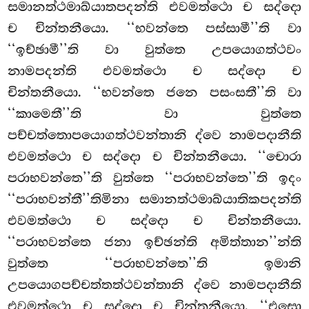
සමානත්ථමාඛ්යාතපදන්ති එවමත්ථො ච සද්දො
ච චින්තනීයො. ‘‘භවන්තෙ පස්සාමී’’ති වා
‘‘ඉච්ඡාමී’’ති වා වුත්තෙ උපයොගත්ථවං
නාමපදන්ති එවමත්ථො ච සද්දො ච
චින්තනීයො. ‘‘භවන්තෙ ජනෙ පසංසතී’’ති වා
‘‘කාමෙතී’’ති වා වුත්තෙ
පච්චත්තොපයොගත්ථවන්තානි ද්වෙ නාමපදානීති
එවමත්ථො ච සද්දො ච චින්තනීයො. ‘‘චොරා
පරාභවන්තෙ’’ති වුත්තෙ ‘‘පරාභවන්තෙ’’ති ඉදං
‘‘පරාභවන්තී’’තිමිනා සමානත්ථමාඛ්යාතිකපදන්ති
එවමත්ථො ච සද්දො ච චින්තනීයො.
‘‘පරාභවන්තෙ ජනා ඉච්ඡන්ති අමිත්තාන’’න්ති
වුත්තෙ ‘‘පරාභවන්තෙ’’ති ඉමානි
උපයොගපච්චත්තත්ථවන්තානි ද්වෙ නාමපදානීති
එවමත්ථො ච සද්දො ච චින්තනීයො. ‘‘එසො