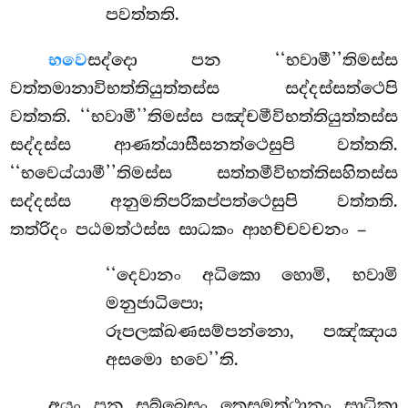
පවත්තති.
භවෙ
සද්දො
පන ‘‘භවාමී’’තිමස්ස
වත්තමානාවිභත්තියුත්තස්ස සද්දස්සත්ථෙපි
වත්තති. ‘‘භවාමී’’තිමස්ස පඤ්චමීවිභත්තියුත්තස්ස
සද්දස්ස ආණත්යාසීසනත්ථෙසුපි වත්තති.
‘‘භවෙය්යාමී’’තිමස්ස සත්තමීවිභත්තිසහිතස්ස
සද්දස්ස අනුමතිපරිකප්පත්ථෙසුපි වත්තති.
තත්රිදං පඨමත්ථස්ස සාධකං ආහච්චවචනං –
‘‘දෙවානං අධිකො හොමි, භවාමි
මනුජාධිපො;
රූපලක්ඛණසම්පන්නො, පඤ්ඤාය
අසමො භවෙ’’ති.
අයං පන සබ්බෙසං තෙසමත්ථානං සාධිකා