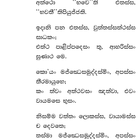
අත්ථො ‘‘භවෙ’’ති එතස්ස,
‘‘භවතී’’තිපියුජ්ජති.
ඉදානි පන එතස්ස, වුත්තස්සත්ථස්ස
සාධකං;
එත්ථ පාළිප්පදෙසං තු, ආහරිස්සං
සුණාථ මෙ.
කො’යං
මජ්ඣෙසමුද්දස්මිං, අපස්සං
තීරමායුහෙ;
කං ත්වං අත්ථවසං ඤත්වා, එවං
වායමසෙ භුසං.
නිසම්ම වත්තං ලොකස්ස, වායාමස්ස
ච දෙවතෙ;
තස්මා මජ්ඣෙසමුද්දස්මිං, අපස්සං