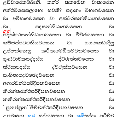
උච්චාරෙතබ්බානි. තත්ර කතමෙන චාකාරෙන
අත්ථවිසෙසලාභො භවති? පදානං විභාගවසෙන
වා අවිභාගවසෙන වා අක්ඛරසන්නිධානවසෙන
වා පදසන්නිධානවසෙන වා
📜
පදක්ඛරසන්නිධානවසෙන වා විච්ඡාවසෙන වා
කම්මප්පවචනීයවසෙන වා භයකොධාදීසු
උප්පන්නෙසු කථිතාමෙඩිතවචනවසෙන වා
ගුණවාචකසද්දස්ස ද්විරුත්තවසෙන වා
ක්රියාපදස්ස ද්විරුත්තවසෙන වා
සංහිතාපදච්ඡෙදවසෙන වා
අගාරවත්ථපරිදීපනවසෙන වා
නිරන්තරත්ථපරිදීපනවසෙන වා
නනිරන්තරත්ථපරිදීපනවසෙන වා
‘‘පුනප්පුන’’මිච්චත්ථපරිදීපනවසෙන වා
උපමානෙ
ඉව
සද්දවසෙන වා
ඉති
සද්දං පටිච්ච