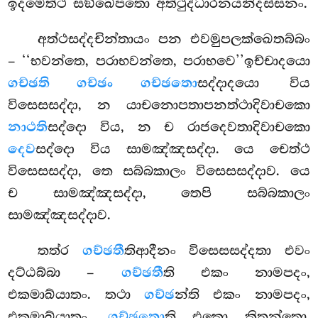
ඉදමෙත්ථ සඞ්ඛෙපතො අත්ථුද්ධාරනයනිදස්සනං.
අත්ථසද්දචින්තායං පන එවමුපලක්ඛෙතබ්බං
– ‘‘භවන්තෙ, පරාභවන්තෙ, පරාභවෙ’’ඉච්චාදයො
ගච්ඡති ගච්ඡං ගච්ඡතො
සද්දාදයො විය
විසෙසසද්දා, න යාචනොපතාපනත්ථාදිවාචකො
නාථති
සද්දො විය, න ච රාජදෙවතාදිවාචකො
දෙව
සද්දො විය සාමඤ්ඤසද්දා. යෙ චෙත්ථ
විසෙසසද්දා, තෙ සබ්බකාලං විසෙසසද්දාව. යෙ
ච සාමඤ්ඤසද්දා, තෙපි සබ්බකාලං
සාමඤ්ඤසද්දාව.
තත්ර
ගච්ඡතී
තිආදීනං විසෙසසද්දතා එවං
දට්ඨබ්බා –
ගච්ඡතී
ති එකං නාමපදං,
එකමාඛ්යාතං. තථා
ගච්ඡ
න්ති එකං නාමපදං,
එකමාඛ්යාතං.
ගච්ඡතො
ති එකො කිතන්තො,