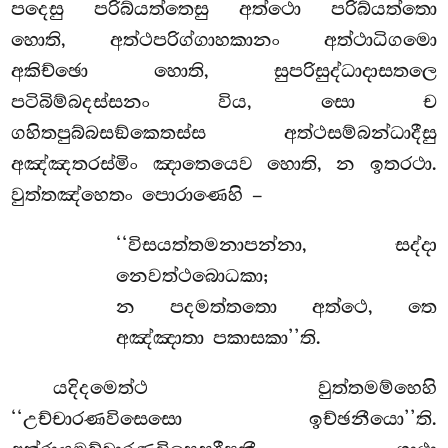
පදෙසු පරිබ්යත්තෙසු අත්ථො පරිබ්යත්තො
හොති, අත්ථපරිග්ගාහකානං අත්ථාධිගමො
අකිච්ඡො හොති, සුපරිසුද්ධාදාසතලෙ
පටිබිම්බදස්සනං විය, සො ච
ගහිතපුබ්බසඞ්කෙතස්ස අත්ථසම්බන්ධාදීසු
අඤ්ඤතරස්මිං ඤාතෙයෙව හොති, න ඉතරථා.
වුත්තඤ්හෙතං පොරාණෙහි –
‘‘විසයත්තමනාපන්නා, සද්දා
නෙවත්ථබොධකා;
න පදමත්තතො අත්ථෙ, තෙ
අඤ්ඤාතා පකාසකා’’ති.
යදිදමෙත්ථ වුත්තමම්හෙහි
‘‘උච්චාරණවිසෙසො ඉච්ඡනීයො’’ති.