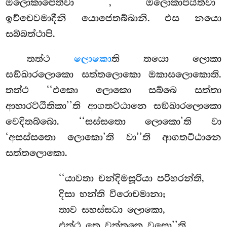
ඔලොකාපෙත්වා
, ඔලොකාපයිත්වා’’
ඉච්චෙවමාදීනි යොජෙතබ්බානි. එස නයො
සබ්බත්ථාපි.
තත්ථ
ලොකො
ති තයො ලොකා
සඞ්ඛාරලොකො සත්තලොකො ඔකාසලොකොති.
තත්ථ ‘‘එකො ලොකො සබ්බෙ සත්තා
ආහාරට්ඨිතිකා’’ති ආගතට්ඨානෙ සඞ්ඛාරලොකො
වෙදිතබ්බො. ‘‘සස්සතො ලොකො’ති වා
‘අසස්සතො ලොකො’ති වා’’ති ආගතට්ඨානෙ
සත්තලොකො.
‘‘යාවතා චන්දිමසූරියා පරිහරන්ති,
දිසා භන්ති විරොචමානා;
තාව සහස්සධා ලොකො,
එත්ථ තෙ වත්තතෙ වසො’’ති