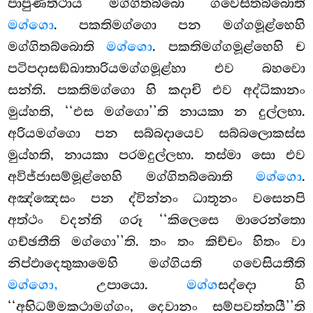
පාපුණත්ථාය මග්ගිතබ්බො ගවෙසිතබ්බොති
මග්ගො
. පකතිමග්ගො
පන මග්ගමූළ්හෙහි
මග්ගිතබ්බොති
මග්ගො
. පකතිමග්ගමූළ්හෙහි ච
පටිපදාසඞ්ඛාතාරියමග්ගමූළ්හා එව බහවො
සන්ති. පකතිමග්ගො හි කදාචි එව අද්ධිකානං
මුය්හති, ‘‘එස මග්ගො’’ති නායකා න දුල්ලභා.
අරියමග්ගො පන සබ්බදායෙව සබ්බලොකස්ස
මුය්හති, නායකා පරමදුල්ලභා. තස්මා සො එව
අවිජ්ජාසම්මූළ්හෙහි මග්ගිතබ්බොති
මග්ගො
.
අඤ්ඤෙසං පන ද්වින්නං ධාතූනං වසෙනපි
අත්ථං වදන්ති ගරූ ‘‘කිලෙසෙ මාරෙන්තො
ගච්ඡතීති මග්ගො’’ති. තං තං කිච්චං හිතං වා
නිප්ඵාදෙතුකාමෙහි මග්ගියති ගවෙසියතීති
මග්ගො,
උපායො.
මග්ග
සද්දො හි
‘‘අභිධම්මකථාමග්ගං, දෙවානං සම්පවත්තයී’’ති