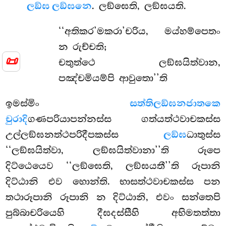
ලඞ්ඝ ලඞ්ඝනෙ
. ලඞ්ඝෙති, ලඞ්ඝයති.
‘‘අතිකර’මකරා’චරිය, මය්හම්පෙතං
න රුච්චති;
📜
චතුත්ථෙ ලඞ්ඝයිත්වාන,
පඤ්චමියම්පි ආවුතො’’ති
ඉමස්මිං
සත්තිලඞ්ඝනජාතකෙ
චුරාදි
ගණපරියාපන්නස්ස ගත්යත්ථවාචකස්ස
උල්ලඞ්ඝනත්ථපරිදීපකස්ස
ලඞ්ඝ
ධාතුස්ස
‘‘ලඞ්ඝයිත්වා, ලඞ්ඝයිත්වානා’’ති රූපෙ
දිට්ඨෙයෙව ‘‘ලඞ්ඝෙති, ලඞ්ඝයතී’’ති රූපානි
දිට්ඨානි එව හොන්ති. භාසත්ථවාචකස්ස පන
තථාරූපානි රූපානි න දිට්ඨානි, එවං සන්තෙපි
පුබ්බාචරියෙහි දීඝදස්සීහි අභිමතත්තා