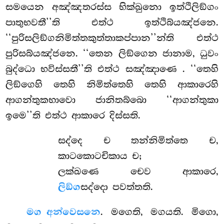
සමයෙන අඤ්ඤතරස්ස භික්ඛුනො ඉත්ථිලිඞ්ගං
පාතුභවතී’’ති එත්ථ ඉත්ථිබ්යඤ්ජනෙ.
‘‘පුරිසලිඞ්ගනිමිත්තකුත්තාකප්පාන’’න්ති එත්ථ
පුරිසබ්යඤ්ජනෙ. ‘‘තෙන ලිඞ්ගෙන ජානාම, ධුවං
බුද්ධො භවිස්සතී’’ති එත්ථ සඤ්ඤාණෙ
. ‘‘තෙහි
ලිඞ්ගෙහි තෙහි නිමිත්තෙහි තෙහි ආකාරෙහි
ආගන්තුකභාවො ජානිතබ්බො ‘‘ආගන්තුකා
ඉමෙ’’ති එත්ථ ආකාරෙ දිස්සති.
සද්දෙ ච තන්නිමිත්තෙ ච,
කාටකොටචිකාය ච;
ලක්ඛණෙ චෙව ආකාරෙ,
ලිඞ්ග
සද්දො පවත්තති.
මග අන්වෙසනෙ
. මගෙති, මගයති. මිගො,