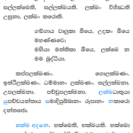
සල්ලක්ඛෙති, සල්ලක්ඛයති. ලක්ඛං විජ්ඣති
උසුනා, ලක්ඛං කරොති.
ගඞ්ගාය
වාලුකා ඛීයෙ, උදකං ඛීයෙ
මහණ්ණවෙ;
මහියා මත්තිකා ඛීයෙ, ලක්ඛෙ න
මම බුද්ධියා.
කප්පලක්ඛණං. ගොලක්ඛණං.
ඉත්ථිලක්ඛණං. ධම්මානං ලක්ඛණං. සල්ලක්ඛනා.
උපලක්ඛනා. පච්චුපලක්ඛනා.
ලක්ඛ
ධාතුයා
යු
පච්චයන්තාය
ස
මාදිපුබ්බානං රූපානං
න
කාරො
දන්තජො.
භක්ඛ අදනෙ
. භක්ඛෙති, භක්ඛයති. භක්ඛො