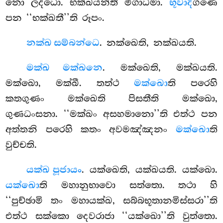
නො ලද්ධො. භක්ඛයන්ති මිගාධමා.
භූවාදි
ගණෙ
පන ‘‘භක්ඛතී’’ති රූපං.
නක්ඛ සම්බන්ධෙ
. නක්ඛෙති, නක්ඛයති.
මක්ඛ මක්ඛනෙ
. මක්ඛෙති, මක්ඛයති.
මක්ඛො, මක්ඛී. තත්ථ
මක්ඛො
ති පරෙහි
කතගුණං මක්ඛෙති පිසතීති මක්ඛො,
ගුණධංසනා. ‘‘මක්ඛං අසහමානො’’ති එත්ථ පන
අත්තනි පරෙහි කතං අවමඤ්ඤනං
මක්ඛො
ති
වුච්චති.
යක්ඛ පූජායං
. යක්ඛෙති, යක්ඛයති. යක්ඛො.
යක්ඛො
ති මහානුභාවො සත්තො. තථා හි
‘‘පුච්ඡාමි තං මහායක්ඛ, සබ්බභූතානමිස්සරා’’ති
එත්ථ සක්කො දෙවරාජා ‘‘යක්ඛො’’ති වුත්තො.