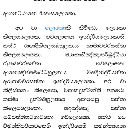
ආගතට්ඨානෙ ඔකාසලොකො.
අථ වා
ලොකො
ති තිවිධො ලොකො
කිලෙසලොකො භවලොකො ඉන්ද්රියලොකොති.
තත්ථ රාගාදිකිලෙසබහුලතාය කාමාවචරසත්තා
කිලෙසලොකො. ඣානාභිඤ්ඤාපරිබුද්ධියා
රූපාවචරසත්තා භවලොකො.
ආනෙඤ්ජසමාධිබහුලතාය විසදින්ද්රියත්තා
අරූපාවචරසත්තා ඉන්ද්රියලොකො. අථ වා
කිලිස්සනං කිලෙසො, විපාකදුක්ඛන්ති අත්ථො.
තස්මා දුක්ඛබහුලතාය අපායෙසු සත්තා
කිලෙසලොකො. තදඤ්ඤෙ සත්තා
සම්පත්තිභවභාවතො භවලොකො. තත්ථ යෙ
විමුත්තිපරිපාචකෙහි ඉන්ද්රියෙහි සමන්නාගතා