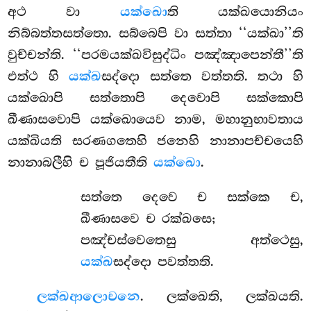
අථ වා
යක්ඛො
ති යක්ඛයොනියං
නිබ්බත්තසත්තො. සබ්බෙපි වා සත්තා ‘‘යක්ඛා’’ති
වුච්චන්ති. ‘‘පරමයක්ඛවිසුද්ධිං පඤ්ඤාපෙන්තී’’ති
එත්ථ හි
යක්ඛ
සද්දො සත්තෙ වත්තති. තථා හි
යක්ඛොපි සත්තොපි දෙවොපි සක්කොපි
ඛීණාසවොපි යක්ඛොයෙව නාම, මහානුභාවතාය
යක්ඛියති සරණගතෙහි ජනෙහි නානාපච්චයෙහි
නානාබලීහි ච පූජියතීති
යක්ඛො
.
සත්තෙ දෙවෙ ච සක්කෙ ච,
ඛීණාසවෙ ච රක්ඛසෙ;
පඤ්චස්වෙතෙසු අත්ථෙසු,
යක්ඛ
සද්දො පවත්තති.
ලක්ඛ
ආලොචනෙ
. ලක්ඛෙති, ලක්ඛයති.