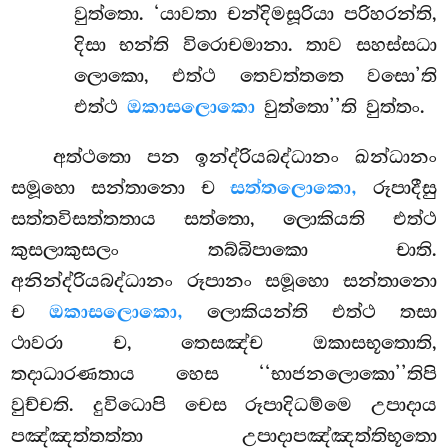
වුත්තො. ‘යාවතා චන්දිමසූරියා පරිහරන්ති,
දිසා භන්ති විරොචමානා. තාව සහස්සධා
ලොකො, එත්ථ තෙවත්තතෙ වසො’ති
එත්ථ
ඔකාසලොකො
වුත්තො’’ති වුත්තං.
අත්ථතො පන ඉන්ද්රියබද්ධානං ඛන්ධානං
සමූහො සන්තානො ච
සත්තලොකො,
රූපාදීසු
සත්තවිසත්තතාය සත්තො, ලොකියති එත්ථ
කුසලාකුසලං තබ්බිපාකො චාති.
අනින්ද්රියබද්ධානං රූපානං සමූහො සන්තානො
ච
ඔකාසලොකො,
ලොකියන්ති එත්ථ තසා
ථාවරා ච, තෙසඤ්ච ඔකාසභූතොති,
තදාධාරණතාය හෙස ‘‘භාජනලොකො’’තිපි
වුච්චති. දුවිධොපි චෙස රූපාදිධම්මෙ උපාදාය
පඤ්ඤත්තත්තා උපාදාපඤ්ඤත්තිභූතො