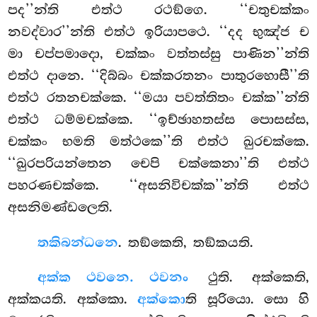
පද’’න්ති එත්ථ රථඞ්ගෙ. ‘‘චතුචක්කං
නවද්වාර’’න්ති එත්ථ ඉරියාපථෙ. ‘‘දද භුඤ්ජ ච
මා චප්පමාදො, චක්කං වත්තස්සු පාණින’’න්ති
එත්ථ දානෙ. ‘‘දිබ්බං චක්කරතනං පාතුරහොසී’’ති
එත්ථ රතනචක්කෙ. ‘‘මයා පවත්තිතං චක්ක’’න්ති
එත්ථ ධම්මචක්කෙ. ‘‘ඉච්ඡාහතස්ස පොසස්ස,
චක්කං භමති මත්ථකෙ’’ති එත්ථ ඛුරචක්කෙ.
‘‘ඛුරපරියන්තෙන චෙපි චක්කෙනා’’ති එත්ථ
පහරණචක්කෙ. ‘‘අසනිවිචක්ක’’න්ති එත්ථ
අසනිමණ්ඩලෙති.
තකි
බන්ධනෙ
. තඞ්කෙති, තඞ්කයති.
අක්ක ථවනෙ. ථවනං
ථුති. අක්කෙති,
අක්කයති. අක්කො.
අක්කො
ති සූරියො. සො හි