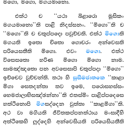
මගො, මගො, මගයමානො.
එත්ථ ච ‘‘යථා බිළාරො මූසිකං
මගයමානො’’ති පාළි නිදස්සනං. ‘‘මිගො’’ති ච
‘‘මගො’’ති ච චතුප්පදො පවුච්චති. එත්ථ
මිගො
ති
මගයති ඉතො චිතො ගොචරං අන්වෙසති
පරියෙසතීති මිගො. එවං
මගො
. එත්ථ
විසෙසතො හරිණ මිගො මිගො නාම.
සාමඤ්ඤතො පන අවසෙසාපි චතුප්පදා ‘‘මිගො’’
ඉච්චෙව වුච්චන්ති. තථා හි
සුසීමජාතකෙ
‘‘කාළා
මිගා සෙතදන්තා තව ඉමෙ, පරොසහස්සං
හෙමජාලාභිසඤ්ඡන්නා’’ති එතස්මිං පාළිප්පදෙසෙ
හත්ථිනොපි
මිග
සද්දෙන වුත්තා ‘‘කාළමිගා’’ති.
අථ වා මගියති ජීවිතකප්පනත්ථාය මංසාදීහි
අත්ථිකෙහි ලුද්දෙහි අන්වෙසියති පරියෙසියතීති