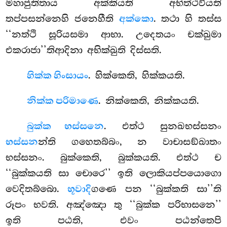
මහාජුතිතාය අක්කියති අභිත්ථවියති
තප්පසන්නෙහි ජනෙහීති
අක්කො
. තථා හි තස්ස
‘‘නත්ථි සූරියසමා ආභා. උදෙතයං චක්ඛුමා
එකරාජා’’තිආදිනා අභික්ඛුති දිස්සති.
හික්ක හිංසායං
. හික්කෙති, හික්කයති.
නික්ක පරිමාණෙ
. නික්කෙති, නික්කයති.
බුක්ක භස්සනෙ
. එත්ථ සුනඛභස්සනං
භස්සන
න්ති ගහෙතබ්බං, න වාචාසඞ්ඛාතං
භස්සනං. බුක්කෙති, බුක්කයති. එත්ථ ච
‘‘බුක්කයති සා චොරෙ’’ ඉති ලොකියප්පයොගො
වෙදිතබ්බො.
භූවාදි
ගණෙ පන ‘‘බුක්කති සා’’ති
රූපං භවති. අඤ්ඤො තු ‘‘බුක්ක පරිභාසනෙ’’
ඉති පඨති, එවං පඨන්තෙපි