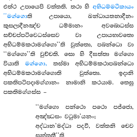
එත්ථ උපායෙපි වත්තති. තථා හි
අභිධම්මටීකායං
‘‘මග්ගො
ති උපායො, ඛන්ධායතනාදීනං
කුසලාදීනඤ්ච ධම්මානං අවබොධස්ස
සච්චප්පටිවෙධස්සෙව වා උපායභාවතො
අභිධම්මකථාමග්ගො’’ති වුත්තො, පබන්ධො වා
‘‘මග්ගො’’ති වුච්චති. සො හි දීඝත්තා මග්ගො
වියාති
මග්ගො,
තස්මා අභිධම්මකථාපබන්ධො
අභිධම්මකථාමග්ගොති වුත්තො. ඉදානි
පකතිපටිපදාමග්ගානං නාමානි කථයාම. තෙසු
පකතිමග්ගස්ස –
‘‘මග්ගො පන්ථො පථො පජ්ජො,
අඤ්ඣසං වටුමා’යනං;
අද්ධාන’මද්ධා පදවී, වත්තනි චෙව
සන්තතී’’ති