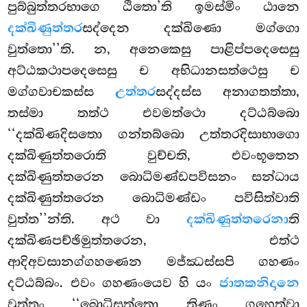
පුබ්බුත්තරභාගෙ ඨිතො’ති ඉමස්මිං ඨානෙ
දක්ඛිණුත්තර
සද්දෙන දක්ඛිණො මග්ගො
වුත්තො’’ති. න, අනෙකෙසු පාළිප්පදෙසෙසු
අට්ඨකථාපදෙසෙසු ච අභිධානසත්ථෙසු ච
මග්ගවාචකස්ස
උත්තර
සද්දස්ස අනාගතත්තා,
තස්මා තත්ථ එවමත්ථො දට්ඨබ්බො
‘‘දක්ඛිණදිසතො ගන්තබ්බො උත්තරදිසාභාගො
දක්ඛිණුත්තරොති වුච්චති, එවංභූතෙන
දක්ඛිණුත්තරෙන බොධිමණ්ඩපවිසනං සන්ධාය
දක්ඛිණුත්තරෙන බොධිමණ්ඩං පවිසිත්වාති
වුත්ත’’න්ති. අථ වා
දක්ඛිණුත්තරෙනා
ති
දක්ඛිණපච්ඡිමුත්තරෙන, එත්ථ
ආදිඅවසානග්ගහණෙන මජ්ඣස්සපි ගහණං
දට්ඨබ්බං. එවං ගහණංයෙව හි යං
ජාතකනිදානෙ
වුත්තං ‘‘බොධිසත්තො තිණං ගහෙත්වා