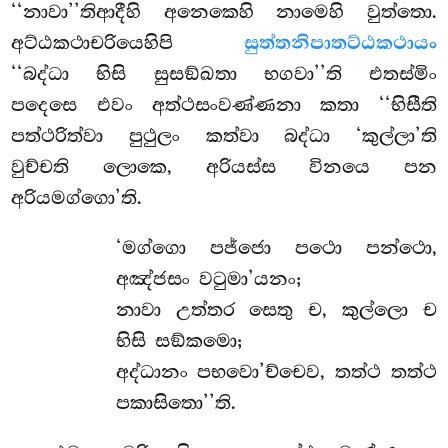
‘‘නාවා’’තිආදීහි අනෙකෙහි නාමෙහි වුත්තො.
අට්ඨකථාචරියෙහිපි
සුත්තනිපාතට්ඨකථායං
‘‘බද්ධා භිසි සුසඞ්ඛතා භගවා’’ති එතස්මිං
පදෙසෙ එවං අත්ථසංවණ්ණනා කතා ‘‘භිසීති
පත්ථරිත්වා පුථුලං කත්වා බද්ධා ‘කුල්ලා’ති
වුච්චති ලොකෙ, අරියස්ස විනයෙ පන
අරියමග්ගො’ති.
‘මග්ගො පජ්ජො පථො පන්ථො,
අඤ්ජසං වටුමා’යනං;
නාවා උත්තර සෙතු ච, කුල්ලො ච
භිසි සඞ්කමො;
අද්ධානං පභවො’ච්චෙව, තත්ථ තත්ථ
පකාසිතො’’ති.