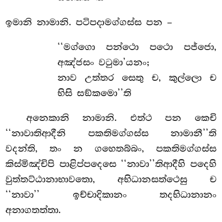
ඉමානි නාමානි. පටිපදාමග්ගස්ස පන –
‘‘මග්ගො පන්ථො පථො පජ්ජො,
අඤ්ජසං වටුමා’යනං;
නාව උත්තර සෙතු ච, කුල්ලො ච
භිසි සඞ්කමො’’ති
අනෙකානි නාමානි. එත්ථ පන කෙචි
‘‘නාවාතිආදීනි පකතිමග්ගස්ස නාමානී’’ති
වදන්ති, තං න ගහෙතබ්බං, පකතිමග්ගස්ස
කිස්මිඤ්චිපි පාළිප්පදෙසෙ ‘‘නාවා’’තිආදීහි පදෙහි
වුත්තට්ඨානාභාවතො, අභිධානසත්ථෙසු ච
‘‘නාවා’’ ඉච්චාදිකානං තදභිධානානං
අනාගතත්තා.