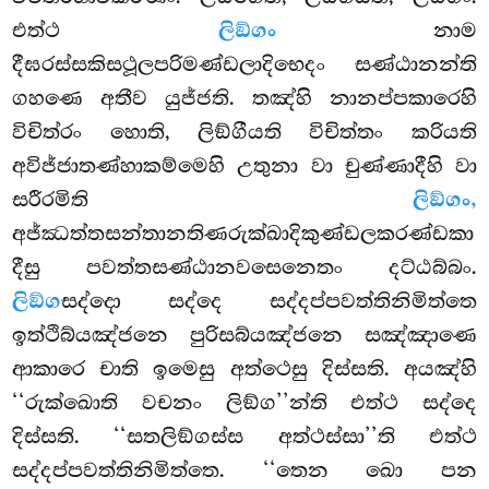
එත්ථ
ලිඞ්ගං
නාම
දීඝරස්සකිසථූලපරිමණ්ඩලාදිභෙදං සණ්ඨානන්ති
ගහණෙ අතීව යුජ්ජති. තඤ්හි නානප්පකාරෙහි
විචිත්රං හොති, ලිඞ්ගීයති විචිත්තං කරියති
අවිජ්ජාතණ්හාකම්මෙහි උතුනා වා චුණ්ණාදීහි වා
සරීරමිති
ලිඞ්ගං,
අජ්ඣත්තසන්තානතිණරුක්ඛාදිකුණ්ඩලකරණ්ඩකා
දීසු පවත්තසණ්ඨානවසෙනෙතං දට්ඨබ්බං.
ලිඞ්ග
සද්දො සද්දෙ සද්දප්පවත්තිනිමිත්තෙ
ඉත්ථිබ්යඤ්ජනෙ පුරිසබ්යඤ්ජනෙ සඤ්ඤාණෙ
ආකාරෙ චාති ඉමෙසු අත්ථෙසු දිස්සති. අයඤ්හි
‘‘රුක්ඛොති වචනං ලිඞ්ග’’න්ති එත්ථ සද්දෙ
දිස්සති. ‘‘සතලිඞ්ගස්ස අත්ථස්සා’’ති එත්ථ
සද්දප්පවත්තිනිමිත්තෙ. ‘‘තෙන ඛො පන