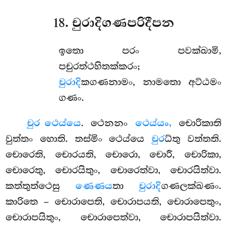
18. චුරාදිගණපරිදීපන
ඉතො පරං පවක්ඛාමි,
පචුරත්ථහිතක්කරං;
චුරාදි
කගණනාමං, නාමතො අට්ඨමං
ගණං.
චුර ථෙය්යෙ
. ථෙනනං
ථෙය්යං,
චොරිකාති
වුත්තං හොති. තස්මිං ථෙය්යෙ
චුර
ධ්තු වත්තති.
චොරෙති, චොරයති, චොරො, චොරී, චොරිකා,
චොරෙතු, චොරයිතුං, චොරෙත්වා, චොරයිත්වා.
කත්තුත්ථෙසු
ණෙණය
තා
චුරාදි
ගණලක්ඛණං.
කාරිතෙ – චොරාපෙති, චොරාපයති, චොරාපෙතුං,
චොරාපයිතුං, චොරාපෙත්වා, චොරාපයිත්වා.