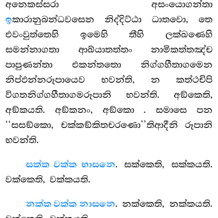
අනෙකස්සරා අසංයොගන්තා
ඉ
කාරානුබන්ධවසෙන නිද්දිට්ඨා ධාතවො, තෙ
එවංවුත්තෙහි ඉමෙහි තීහි ලක්ඛණෙහි
සමන්නාගතා ආඛ්යාතත්තං නාමිකත්තඤ්ච
පාපුණන්තා එකන්තතො නිග්ගහීතාගමෙන
නිප්ඵන්නරූපායෙව භවන්ති, න කත්ථචිපි
විගතනිග්ගහීතාගමරූපානි භවන්ති. අඞ්කෙති,
අඞ්කයති. අඞ්කනං, අඞ්කො
. සමාසෙ පන
‘‘සසඞ්කො, චක්කඞ්කිතචරණො’’තිආදීනි රූපානි
භවන්ති.
සක්ක වක්ක භාසනෙ
. සක්කෙති, සක්කයති.
වක්කෙති, වක්කයති.
නක්ක වක්ක නාසනෙ
. නක්කෙති, නක්කයති.