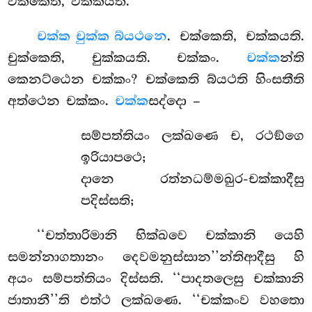
වක්කෙති, වක්කයති.
චක්ක චුක්ක බ්යථනෙ
. චක්කෙති, චක්කයති.
චුක්කෙති, චුක්කයති. චක්කං.
චක්ක
න්ති
කෙනට්ඨෙන චක්කං? චක්කෙති බ්යථති හිංසතීති
අත්ථෙන චක්කං.
චක්ක
සද්දො –
සම්පත්තියං ලක්ඛණෙ ච, රථඞ්ගෙ
ඉරියාපථෙ;
දානෙ රත්නධම්මඛුර-චක්කාදීසු
පදිස්සති;
‘‘චත්තාරිමානි භික්ඛවෙ චක්කානි යෙහි
සමන්නාගතානං දෙවමනුස්සාන’’න්තිආදීසු හි
අයං සම්පත්තියං දිස්සති. ‘‘පාදතලෙසු චක්කානි
ජාතානී’’ති එත්ථ ලක්ඛණෙ. ‘‘චක්කංව වහතො