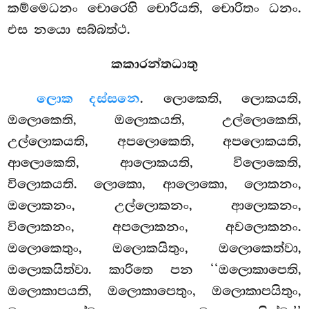
කම්මෙධනං චොරෙහි චොරියති, චොරිතං ධනං.
එස නයො සබ්බත්ථ.
කකාරන්තධාතු
ලොක දස්සනෙ
. ලොකෙති, ලොකයති,
ඔලොකෙති, ඔලොකයති, උල්ලොකෙති,
උල්ලොකයති, අපලොකෙති, අපලොකයති,
ආලොකෙති, ආලොකයති, විලොකෙති,
විලොකයති. ලොකො, ආලොකො, ලොකනං,
ඔලොකනං, උල්ලොකනං, ආලොකනං,
විලොකනං, අපලොකනං, අවලොකනං.
ඔලොකෙතුං, ඔලොකයිතුං, ඔලොකෙත්වා,
ඔලොකයිත්වා. කාරිතෙ පන ‘‘ඔලොකාපෙති,
ඔලොකාපයති, ඔලොකාපෙතුං, ඔලොකාපයිතුං,