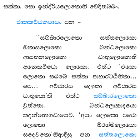
සත්තා, සො ඉන්ද්රියලොකොති වෙදිතබ්බං.
ජාතකට්ඨකථායං
පන –
‘‘සඞ්ඛාරලොකො සත්තලොකො
ඔකාසලොකො ඛන්ධලොකො
ආයතනලොකො ධාතුලොකොති
අනෙකවිධො ලොකො. එත්ථ ‘එකො
ලොකො සබ්බෙ සත්තා ආහාරට්ඨිතිකා…
පෙ… අට්ඨාරස ලොකා අට්ඨාරස
ධාතුයො’ති එත්ථ
සඞ්ඛාරලොකො
වුත්තො. ඛන්ධලොකාදයො
තදන්තොගධායෙව. ‘අයං ලොකො පරො
ලොකො බ්රහ්මලොකො
සදෙවකො’තිආදීසු පන
සත්තලොකො