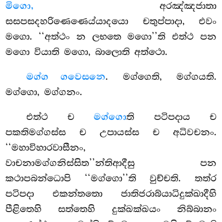
මිගො,
අරඤ්ඤජාතා
සසපසදහරිණෙණෙය්යාදයො චතුප්පාදා, එවං
මගො. ‘‘අත්ථං න ලභතෙ මගො’’ති එත්ථ පන
මගො වියාති මගො, බාලොති අත්ථො.
මග්ග ගවෙසනෙ
. මග්ගෙති, මග්ගයති.
මග්ගො, මග්ගනං.
එත්ථ ච
මග්ගො
ති පටිපදාය ච
පකතිමග්ගස්ස ච උපායස්ස ච අධිවචනං.
‘‘මහාවිහාරවාසීනං,
වාචනාමග්ගනිස්සිත’’න්තිආදීසු පන
කථාපබන්ධොපි ‘‘මග්ගො’’ති වුච්චති. තත්ර
පටිපදා එකන්තතො ජාතිජරාබ්යාධිදුක්ඛාදීහි
පීළිතෙහි සත්තෙහි දුක්ඛක්ඛයං නිබ්බානං