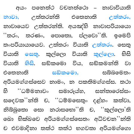
අයං
පනෙත්ථ වචනත්ථො – නාවාවියාති
නාවා,
උත්තරන්ති එතෙනාති
උත්තරං,
නාවායෙව උත්තරන්ති. අයඤ්හි නාවාපරියායො
‘‘තරං, තරණං, පොතො, ප්ලවො’’ති. ඉමෙපි
තංපරියායායෙව. උත්තරං වියාති
උත්තරං
. සෙතු
වියාති
සෙතු
. කුල්ලො වියාති
කුල්ලො
. භිසි
වියාති
භිසි
. සඞ්කමො විය, සඞ්කමන්ති වා
එතෙනාති
සඞ්කමො,
සබ්බමෙතං
අරියමග්ගස්සෙව නාමං, න පකතිමග්ගස්ස. තථා
හි ‘‘ධම්මනාවං සමාරූය්හ, සන්තාරෙස්සං
සදෙවක’’න්ති ච, ‘‘ධම්මසෙතුං දළ්හං කත්වා,
නිබ්බුතො සො නරාසභො’’ති ච, ‘‘කුල්ලො’ති
ඛො භික්ඛවෙ අරියමග්ගස්සෙතං අධිවචන’’න්ති
ච එවමාදිනා තත්ථ තත්ථ භගවතා අරියමග්ගො