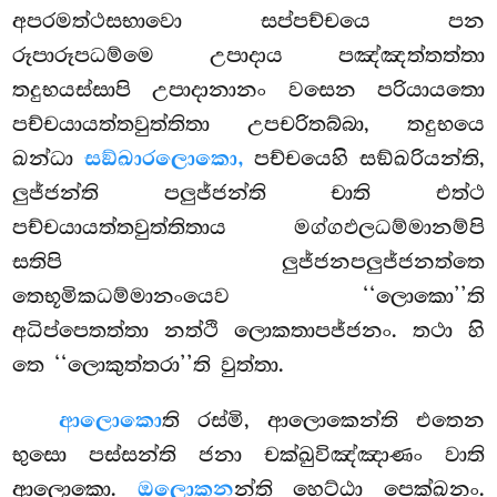
අපරමත්ථසභාවො සප්පච්චයෙ පන
රූපාරූපධම්මෙ උපාදාය පඤ්ඤත්තත්තා
තදුභයස්සාපි උපාදානානං වසෙන පරියායතො
පච්චයායත්තවුත්තිතා උපචරිතබ්බා, තදුභයෙ
ඛන්ධා
සඞ්ඛාරලොකො,
පච්චයෙහි සඞ්ඛරියන්ති,
ලුජ්ජන්ති පලුජ්ජන්ති චාති එත්ථ
පච්චයායත්තවුත්තිතාය මග්ගඵලධම්මානම්පි
සතිපි ලුජ්ජනපලුජ්ජනත්තෙ
තෙභූමිකධම්මානංයෙව ‘‘ලොකො’’ති
අධිප්පෙතත්තා නත්ථි ලොකතාපජ්ජනං. තථා හි
තෙ ‘‘ලොකුත්තරා’’ති වුත්තා.
ආලොකො
ති රස්මි, ආලොකෙන්ති එතෙන
භුසො පස්සන්ති ජනා චක්ඛුවිඤ්ඤාණං වාති
ආලොකො.
ඔලොකන
න්ති
හෙට්ඨා පෙක්ඛනං.