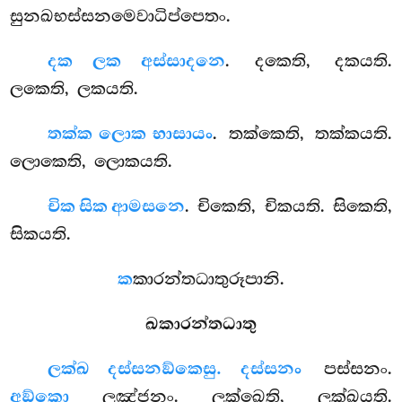
සුනඛභස්සනමෙවාධිප්පෙතං.
දක ලක අස්සාදනෙ
. දකෙති, දකයති.
ලකෙති, ලකයති.
තක්ක ලොක භාසායං
. තක්කෙති, තක්කයති.
ලොකෙති, ලොකයති.
චික සික ආමසනෙ
. චිකෙති, චිකයති. සිකෙති,
සිකයති.
ක
කාරන්තධාතුරූපානි.
ඛකාරන්තධාතු
ලක්ඛ දස්සනඞ්කෙසු. දස්සනං
පස්සනං.
අඞ්කො
ලඤ්ජනං. ලක්ඛෙති, ලක්ඛයති.