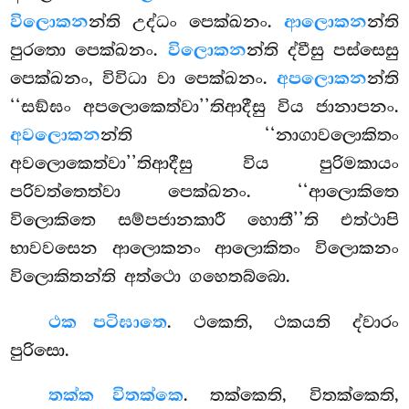
විලොකන
න්ති උද්ධං පෙක්ඛනං.
ආලොකන
න්ති
පුරතො පෙක්ඛනං.
විලොකන
න්ති ද්වීසු පස්සෙසු
පෙක්ඛනං, විවිධා වා පෙක්ඛනං.
අපලොකන
න්ති
‘‘සඞ්ඝං අපලොකෙත්වා’’තිආදීසු විය ජානාපනං.
අවලොකන
න්ති ‘‘නාගාවලොකිතං
අවලොකෙත්වා’’තිආදීසු විය පුරිමකායං
පරිවත්තෙත්වා පෙක්ඛනං. ‘‘ආලොකිතෙ
විලොකිතෙ සම්පජානකාරී හොතී’’ති එත්ථාපි
භාවවසෙන ආලොකනං ආලොකිතං විලොකනං
විලොකිතන්ති අත්ථො ගහෙතබ්බො.
ථක පටිඝාතෙ
. ථකෙති, ථකයති ද්වාරං
පුරිසො.
තක්ක විතක්කෙ
. තක්කෙති, විතක්කෙති,