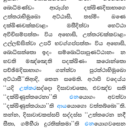
බොධිමණ්ඩං ආරූය්හ දක්ඛිණදිසාභාගෙ
උත්තරාභිමුඛො අට්ඨාසි, තස්මිං ඛණෙ
දක්ඛිණචක්කවාළං ඔසීදිත්වා හෙට්ඨා
අවීචිසම්පත්තං විය අහොසි, උත්තරචක්කවාළං
උල්ලඞ්ඝිත්වා උපරි භවග්ගප්පත්තං විය අහොසි,
බොධිසත්තො ඉදං සම්බොධිපාපුණට්ඨානං න
භවති මඤ්ඤෙති පදක්ඛිණං කරොන්තො
පච්ඡිමදිසාභාගං ගන්ත්වා පුරත්ථාභිමුඛො
අට්ඨාසී’’තිආදි, තෙන සමෙති. අථාපි වදෙය්ය
‘‘යදි
උත්තර
සද්දො දිසාවාචකො, එවඤ්ච සති
‘‘දක්ඛිණුත්තරෙනා’’ති
එන
යොගං අවත්වා
‘‘දක්ඛිණුත්තරායා’’ති
ආය
යොගො වත්තබ්බො’’ති.
තන්න, දිසාවාචකස්සපි සද්දස්ස ‘‘උත්තරෙන නදී
සීතා, ගම්භීරා දුරතික්කමා’’ති
එන
යොගවසෙන