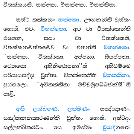
විතක්කයති. තක්කො, විතක්කො, විතක්කිතා.
තත්ථ තක්කනං
තක්කො,
ඌහනන්ති වුත්තං
හොති, එවං
විතක්කො
. අථ වා විතක්කෙන්ති
එතෙන, සයං වා විතක්කෙති,
විතක්කනමත්තමෙව වා එතන්ති
විතක්කො
.
‘‘තක්කො, විතක්කො, අප්පනා, බ්යප්පනා,
චෙතසො අභිනිරොපනා’’ති අභිධම්මෙ
පරියායසද්දා වුත්තා. විතක්කෙතීති
විතක්කිතා,
පුග්ගලො. ‘‘අවිතක්කිතා මච්චුමුපබ්බජන්තී’’ති
පාළි.
අකි ලක්ඛණෙ. ලක්ඛණං
සඤ්ඤාණං,
සඤ්ජානනකාරණන්ති වුත්තං හොති. අත්රිදං
සල්ලක්ඛිතබ්බං. යෙ ඉමස්මිං
චුරාදි
ගණෙ