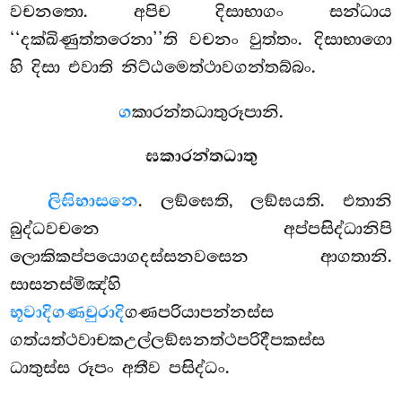
වචනතො. අපිච දිසාභාගං සන්ධාය
‘‘දක්ඛිණුත්තරෙනා’’ති වචනං වුත්තං. දිසාභාගො
හි දිසා එවාති නිට්ඨමෙත්ථාවගන්තබ්බං.
ග
කාරන්තධාතුරූපානි.
ඝකාරන්තධාතු
ලිඝි
භාසනෙ
. ලඞ්ඝෙති, ලඞ්ඝයති. එතානි
බුද්ධවචනෙ අප්පසිද්ධානිපි
ලොකිකප්පයොගදස්සනවසෙන ආගතානි.
සාසනස්මිඤ්හි
භූවාදිගණචුරාදි
ගණපරියාපන්නස්ස
ගත්යත්ථවාචකඋල්ලඞ්ඝනත්ථපරිදීපකස්ස
ධාතුස්ස රූපං අතීව පසිද්ධං.