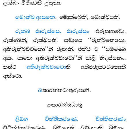
ලක්ඛං විජ්ඣති උසුනා.
මොක්ඛ ආසනෙ
. මොක්ඛෙති, මොක්ඛයති.
රුක්ඛ ඵාරුස්සෙ. ඵාරුස්සං
ඵරුසභාවො.
රුක්ඛෙති, රුක්ඛයති. සමාසෙ ‘‘රුක්ඛකෙසො,
අතිරුක්ඛවචනො’’ති රූපානි. එත්ථ ච ‘‘සමණො
අයං පාපො අතිරුක්ඛවාචො’’ති පාළි නිදස්සනං.
තත්ථ
අතිරුක්ඛවාචො
ති අතිඵරුසවචනොති
අත්ථො.
ඛ
කාරන්තධාතුරූපානි.
ගකාරන්තධාතු
ලිඞ්ග චිත්තීකරණෙ. චිත්තීකරණං
විචිත්රභාවකරණං. ලිඞ්ගෙති, ලිඞ්ගයති, ලිඞ්ගං.