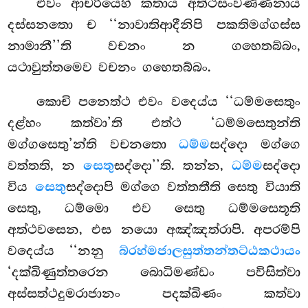
එවං ආචරියෙහි කතාය අත්ථසංවණ්ණනාය
දස්සනතො ච ‘‘නාවාතිආදීනිපි පකතිමග්ගස්ස
නාමානී’’ති වචනං න ගහෙතබ්බං,
යථාවුත්තමෙව වචනං ගහෙතබ්බං.
කොචි පනෙත්ථ එවං වදෙය්ය ‘‘ධම්මසෙතුං
දළ්හං කත්වා’ති එත්ථ ‘ධම්මසෙතුන්ති
මග්ගසෙතු’න්ති වචනතො
ධම්ම
සද්දො මග්ගෙ
වත්තති, න
සෙතු
සද්දො’’ති. තන්න,
ධම්ම
සද්දො
විය
සෙතු
සද්දොපි මග්ගෙ වත්තතීති සෙතු වියාති
සෙතු, ධම්මො එව සෙතු ධම්මසෙතූති
අත්ථවසෙන, එස නයො අඤ්ඤත්රාපි. අපරම්පි
වදෙය්ය
‘‘නනු
බ්රහ්මජාලසුත්තන්තට්ඨකථායං
‘දක්ඛිණුත්තරෙන බොධිමණ්ඩං පවිසිත්වා
අස්සත්ථදුමරාජානං පදක්ඛිණං කත්වා