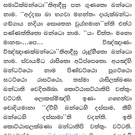
සමාධික්ඛන්ධො’’තිආදීසු පන ගුණතො ඛන්ධො
නාම. ‘‘අද්දසා ඛා භගවා මහන්තං දාරුක්ඛන්ධං
ගඞ්ගාය නදියා සොතෙන වුය්හමාන’’න්ති එත්ථ
පණ්ණත්තිතො ඛන්ධො නාම. ‘‘යං චිත්තං මනො
මානසං…පෙ… විඤ්ඤාණං
විඤ්ඤාණක්ඛන්ධො’’තිආදීසු රූළ්හීතො ඛන්ධො
නාම. ස්වායමිධ රාසිතො අධිප්පෙතො. අයඤ්හි
ඛන්ධට්ඨො නාම පිණ්ඩට්ඨො පූගට්ඨො
ඝටට්ඨො රාසට්ඨො, තස්මා රාසිලක්ඛණා
ඛන්ධාති වෙදිතබ්බා. කොට්ඨාසට්ඨාතිපි වත්තුං
වට්ටති. ලොකස්මිඤ්හි ඉණං ගහෙත්වා
චොදියමානා ‘‘ද්වීහි ඛන්ධෙහි දස්සාම, තීහි
ඛන්ධෙහි දස්සාමා’’ති
වදන්ති. ඉති
කොට්ඨාසලක්ඛණා ඛන්ධාතිපි වත්තුං වට්ටති.