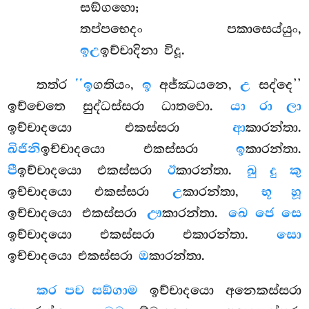
සඞ්ගහො;
තප්පභෙදං පකාසෙය්යුං,
ඉඋ
ඉච්චාදිනා විදූ.
තත්ර
‘‘ඉ
ගතියං,
ඉ
අජ්ඣයනෙ,
උ
සද්දෙ’’
ඉච්චෙතෙ සුද්ධස්සරා ධාතවො.
යා රා ලා
ඉච්චාදයො එකස්සරා
ආ
කාරන්තා.
ඛිජිනි
ඉච්චාදයො එකස්සරා
ඉ
කාරන්තා.
පී
ඉච්චාදයො එකස්සරා
ඊ
කාරන්තා.
ඛු දු කු
ඉච්චාදයො එකස්සරා
උ
කාරන්තා,
භූ හූ
ඉච්චාදයො එකස්සරා
ඌ
කාරන්තා.
ඛෙ ජෙ සෙ
ඉච්චාදයො එකස්සරා එකාරන්තා.
සො
ඉච්චාදයො එකස්සරා
ඔ
කාරන්තා.
කර පච සඞ්ගාම
ඉච්චාදයො අනෙකස්සරා