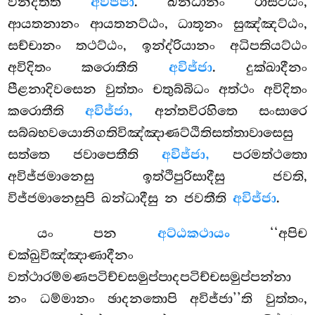
වින්දතීති
අවිජ්ජා
. ඛන්ධානං රාසට්ඨං,
ආයතනානං ආයතනට්ඨං, ධාතූනං සුඤ්ඤට්ඨං,
සච්චානං තථට්ඨං, ඉන්ද්රියානං අධිපතියට්ඨං
අවිදිතං කරොතීති
අවිජ්ජා
. දුක්ඛාදීනං
පීළනාදිවසෙන වුත්තං චතුබ්බිධං අත්ථං අවිදිතං
කරොතීති
අවිජ්ජා,
අන්තවිරහිතෙ සංසාරෙ
සබ්බභවයොනිගතිවිඤ්ඤාණට්ඨිතිසත්තාවාසෙසු
සත්තෙ ජවාපෙතීති
අවිජ්ජා,
පරමත්ථතො
අවිජ්ජමානෙසු ඉත්ථිපුරිසාදීසු ජවති,
විජ්ජමානෙසුපි ඛන්ධාදීසු න ජවතීති
අවිජ්ජා
.
යං පන
අට්ඨකථායං
‘‘අපිච
චක්ඛුවිඤ්ඤාණාදීනං
වත්ථාරම්මණපටිච්චසමුප්පාදපටිච්චසමුප්පන්නා
නං ධම්මානං ඡාදනතොපි අවිජ්ජා’’ති වුත්තං,