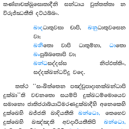
තණ්හාචක්ඛුසොතාදීනි සන්ධාය වුත්තත්තා න
විරුජ්ඣතීති දට්ඨබ්බං.
ඛාද
ධාතුවසා චාපි,
ඛනු
ධාතුවසෙන
වා;
ඛනි
තො වාපි ධාතුම්හා,
ධා
තො
ඛං
පුබ්බතොපි වා;
ඛන්ධ
සද්දස්ස නිප්ඵත්තිං,
සද්දක්ඛන්ධවිදූ වදෙ.
තත්ථ ‘‘සංඛිත්තෙන පඤ්චුපාදානක්ඛන්ධාපි
දුක්ඛා’’ති වචනතො සයම්පි දුක්ඛධම්මොයෙව
සමානො ජාතිජරාබ්යාධිමරණදුක්ඛාදීහි අනෙකෙහි
දුක්ඛෙහි ඛජ්ජති ඛාදියතීති
ඛන්ධො,
තෙහෙව
දුක්ඛෙහි ඛඤ්ඤති අවදාරියතීතිපි
ඛන්ධො,