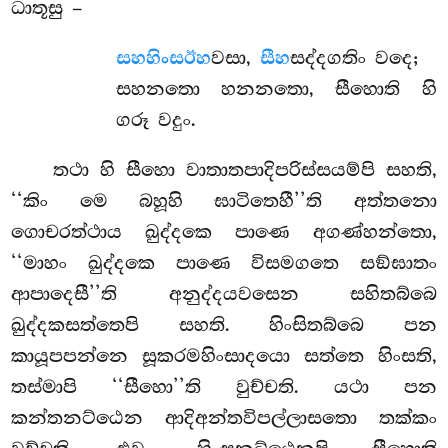
ධාතූසු –
සහහිංසඊහ
වසා,
සීහ
සද්දගතිං වදෙ;
සහනතො හනනතො, සීහොති හි
ගරූ වදුං.
තථා හි සීහො වාතාතපාදිපරිස්සයම්පි සහති,
‘‘කිං මෙ බහූහි ඝාටිතෙහී’’ති අත්තනො
ගොචරත්ථාය ඛුද්දකෙ පාණෙ අගණ්හන්තො,
‘‘මාහං ඛුද්දකෙ පාණෙ විසමගතෙ සඞ්ඝාතං
ආපාදෙසී’’ති අනුද්දයවසෙන සහිතබ්බෙ
ඛුද්දකසත්තෙපි සහති. හිංසිතබ්බෙ පන
කායූපපන්නෙ සූකරමහිංසාදයො සත්තෙ හිංසති,
තස්මාපි ‘‘සීහො’’ති වුච්චති. යථා පන
කන්තනට්ඨෙන ආදිඅන්තවිපල්ලාසතො තක්කං