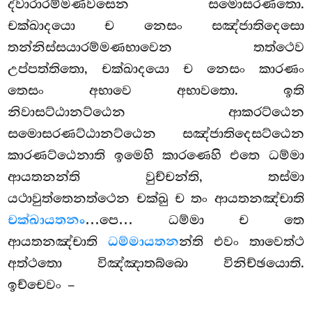
ද්වාරාරම්මණවසෙන සමොසරණතො.
චක්ඛාදයො ච නෙසං සඤ්ජාතිදෙසො
තන්නිස්සයාරම්මණභාවෙන තත්ථෙව
උප්පත්තිතො, චක්ඛාදයො ච නෙසං කාරණං
තෙසං අභාවෙ අභාවතො. ඉති
නිවාසට්ඨානට්ඨෙන ආකරට්ඨෙන
සමොසරණට්ඨානට්ඨෙන සඤ්ජාතිදෙසට්ඨෙන
කාරණට්ඨෙනාති ඉමෙහි කාරණෙහි එතෙ ධම්මා
ආයතනන්ති වුච්චන්ති, තස්මා
යථාවුත්තෙනත්ථෙන චක්ඛු ච තං ආයතනඤ්චාති
චක්ඛායතනං
…පෙ… ධම්මා ච තෙ
ආයතනඤ්චාති
ධම්මායතන
න්ති එවං තාවෙත්ථ
අත්ථතො විඤ්ඤාතබ්බො විනිච්ඡයොති.
ඉච්චෙවං –