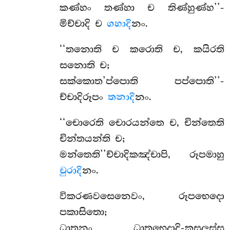
කණ්හං තණ්හා ච තිණ්හුණ්හ’’-
මිච්චාදි ච
ගහාදි
නං.
‘‘තනොති ච කරොති ච, කයිරති
සනොති ච;
සක්කොත’ප්පොති පප්පොති’’-
ච්චාදිරූපං
තනාදි
නං.
‘‘චොරෙති චොරයන්තෙ ච, චින්තෙති
චින්තයන්ති ච;
මන්තෙති’’ච්චාදිකඤ්චාපි, රූපමාහු
චුරාදි
නං.
විකරණවසෙනෙවං, රූපභෙදො
පකාසිතො;
ධාතූනං ධාතුභෙදාදි-කුසලස්ස