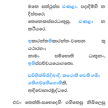
මතෙ සත්ථුස්ස
ඪණළා,
පදාදිම්හි න
දිස්සරෙ;
තෙනෙකස්සරධාතූසු,
ඪණළා
න
කථීයරෙ.
ඉ
කාරන්ත
ති
කාරන්ත-වසෙන තු
යථාරහං;
නාමං සම්භොති ධාතූනං,
ඉති
ප්පච්චයයොගතො.
පචිභික්ඛිඡිදිඛාදි, කරොති භවති ගමි
;
ගතිගච්ඡතිහොතී
ති,
ආදිවොහාරමුද්ධරෙ.
එවං තෙත්තිංසභෙදෙහි ගහිතෙසු නිඛිලෙසු