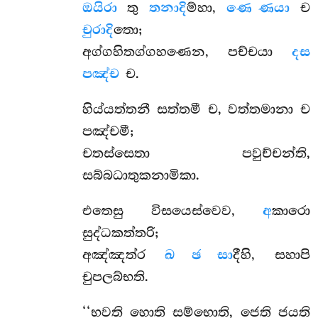
ඔයිරා
තු
තනාදි
ම්හා,
ණෙ ණයා
ච
චුරාදි
තො;
අග්ගහිතග්ගහණෙන, පච්චයා
දස
පඤ්ච
ච.
හිය්යත්තනී සත්තමී ච, වත්තමානා ච
පඤ්චමී;
චතස්සෙතා පවුච්චන්ති,
සබ්බධාතුකනාමිකා.
එතෙසු විසයෙස්වෙව,
අ
කාරො
සුද්ධකත්තරි;
අඤ්ඤත්ර
ඛ ඡ සා
දීහි, සහාපි
චුපලබ්භති.
‘‘භවති හොති සම්භොති, ජෙති ජයති