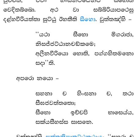
වුච්චති, එවං හිංසනට්ඨෙනපි සීහොති
වෙදිතබ්බො. අථ වා සබ්බිරියාපථෙසු
දළ්හවීරියත්තා සුට්ඨු ඊහතීති
සීහො
. වුත්තඤ්හි –
‘‘යථා සීහො මිගරාජා,
නිසජ්ජට්ඨානචඞ්කමෙ;
අලීනවීරියො හොති, පග්ගහිතමනො
සදා’’ති.
අපරො නයො –
සහනා ච හිංසනා ච, තථා
සීඝජවත්තතො;
සීහො ඉච්චපි භාසෙය්ය,
සක්යසීහස්ස සාසනෙ.