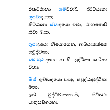
එකට්ඨානා
ගමි
ච්චාදී, ද්විට්ඨානා
භූපචා
දයො;
තිට්ඨානා
ස්වා
දයො එවං, ඨානතොපි
තිධා මතා.
ගුපා
දයො නියොගෙන, ආඛ්යාතත්තෙ
සවුද්ධිකා;
වච තුරා
දයො න හි, වුද්ධිකා කාරිතං
විනා;
ඛි ජි
ඉච්චාදයො ධාතූ, සවුද්ධාවුද්ධිකා
මතා;
ඉති වුද්ධිවසෙනාපි, තිවිධො
ධාතුසඞ්ගහො.