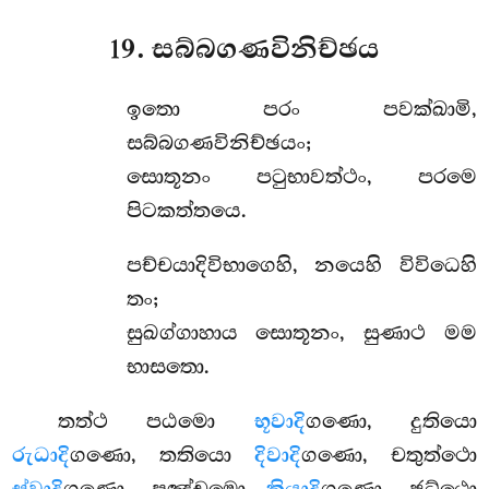
19. සබ්බගණවිනිච්ඡය
ඉතො පරං පවක්ඛාමි,
සබ්බගණවිනිච්ඡයං;
සොතූනං පටුභාවත්ථං, පරමෙ
පිටකත්තයෙ.
පච්චයාදිවිභාගෙහි, නයෙහි විවිධෙහි
තං;
සුඛග්ගාහාය සොතූනං, සුණාථ මම
භාසතො.
තත්ථ පඨමො
භූවාදි
ගණො, දුතියො
රුධාදි
ගණො, තතියො
දිවාදි
ගණො, චතුත්ථො
ගුණො, පඤ්චමො
ගණො, ඡට්ඨො