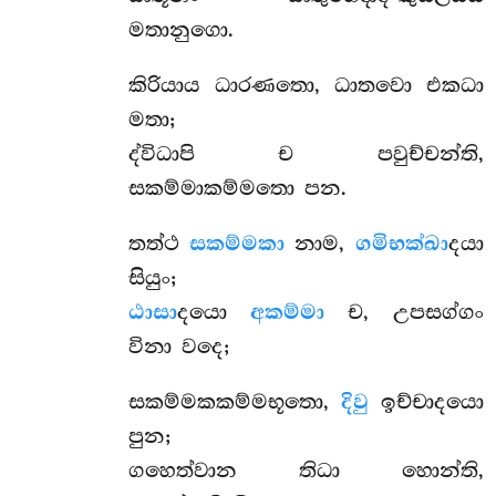
මතානුගො.
කිරියාය
ධාරණතො, ධාතවො එකධා
මතා;
ද්විධාපි ච පවුච්චන්ති,
සකම්මාකම්මතො පන.
තත්ථ
සකම්මකා
නාම,
ගමිභක්ඛා
දයා
සියුං;
ඨාසා
දයො
අකම්මා
ච, උපසග්ගං
විනා වදෙ;
සකම්මකකම්මභූතො,
දිවු
ඉච්චාදයො
පුන;
ගහෙත්වාන තිධා හොන්ති,