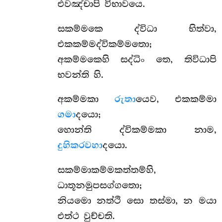
එවඤ්චාපි විභාවයෙ.
සකම්මකෙ ද්විධා භිත්වා,
එකකම්මද්විකම්මතො;
අකම්මකෙහි සද්ධිං තෙ, තිවිධාපි
භවන්ති හි.
අකම්මකා
රුතා
යෙව, එකකම්මා
ගමා
දයො;
හොන්ති ද්විකම්මකා නාම,
දුහිකරවහා
දයො.
සකම්මාකම්මකත්තම්හි,
ධාතූනමුපසග්ගතො;
නියමො නත්ථි සො තස්මා, න මයා
එත්ථ වුච්චති.