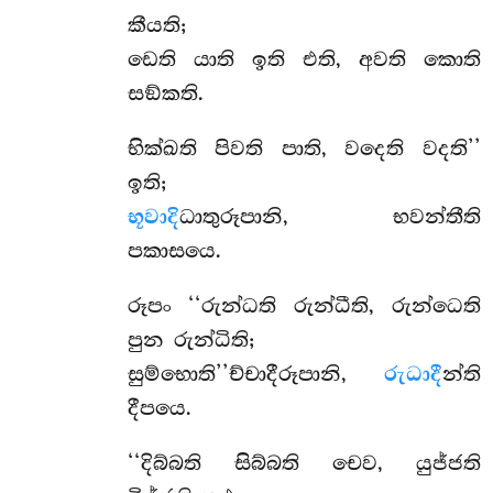
කීයති;
ඩෙති යාති ඉති එති, අවති කොති
සඞ්කති.
භික්ඛති පිවති පාති, වදෙති වදති’’
ඉති;
භූවාදි
ධාතුරූපානි, භවන්තීති
පකාසයෙ.
රූපං ‘‘රුන්ධති රුන්ධීති, රුන්ධෙති
පුන රුන්ධිති;
සුම්භොති’’ච්චාදීරූපානි,
රුධාදී
න්ති
දීපයෙ.
‘‘දිබ්බති සිබ්බති චෙව, යුජ්ජති