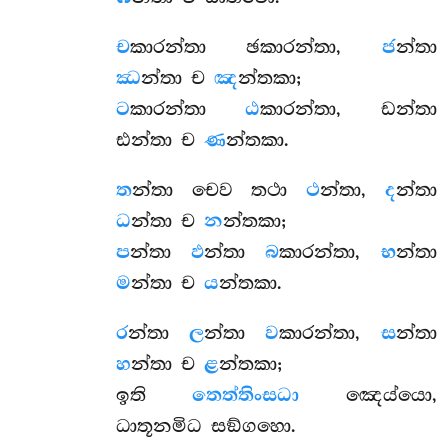
ච
කාරන්තා ඡකාරන්තා,
ජ
න්තා
ඣ
න්තා ච
ඤ
න්තකා;
ට
කාරන්තා
ඨ
කාරන්තා, ඩන්තා
ඪන්තා ච
ණ
න්තකා.
ත
න්තා චෙව තථා
ථ
න්තා,
ද
න්තා
ධ
න්තා ච
න
න්තකා;
ප
න්තා
ඵ
න්තා
බ
කාරන්තා,
භ
න්තා
ම
න්තා ච
ය
න්තකා.
ර
න්තා
ල
න්තා
ව
කාරන්තා,
ස
න්තා
හ
න්තා ච
ළ
න්තකා;
ඉති
තෙත්තිංසධා
ඤෙය්යො,
ධාතූනමිධ සඞ්ගහො.