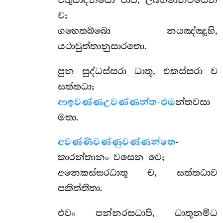
ච;
ගහෙතබ්බො නයඤ්ඤූහි,
යථාවුත්තානුසාරතො.
පුන
සුද්ධස්සරා ධාතූ, එකස්සරා ච
සත්තධා;
ආඉවණ්ණඋවණ්ණන්ත-එඔ
න්තවසා
මතා.
අවණ්ණිවණ්ණුවණ්ණන්තෙ
-
කාරන්තානං වසෙන වෙ;
අනෙකස්සරධාතූ ච, සත්තධාව
පකිත්තිතා.
එවං පන්නරසධාපි, ධාතූනමිධ