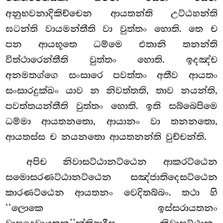
අනුභවනාදිකිච්චෙන ආයතන්ති උට්ඨහන්ති
ඝටන්ති වායමන්තීති වා වුත්තං හොති. තෙ ච
පන ආයභූතෙ ධම්මෙ එතානි තනන්ති
විත්ථාරෙන්තීති වුත්තං හොති. ඉදඤ්ච
අනමතග්ගෙ සංසාරෙ පවත්තං අතීව ආයතං
සංසාරදුක්ඛං යාව න නිවත්තති, තාව නයන්ති,
පවත්තයන්තීති වුත්තං හොති. ඉති සබ්බෙපිමෙ
ධම්මා ආයතනතො, ආයානං වා තනනතො,
ආයතස්ස ච නයනතො ආයතනන්ති වුච්චන්ති.
අපිච නිවාසට්ඨානට්ඨෙන ආකරට්ඨෙන
සමොසරණට්ඨානට්ඨෙන සඤ්ජාතිදෙසට්ඨෙන
කාරණට්ඨෙන ආයතනං වෙදිතබ්බං. තථා හි
‘‘ලොකෙ ඉස්සරායතනං