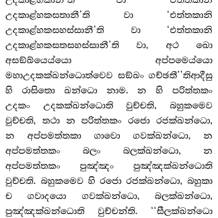
උදකාළ්හකානී’ති වා ‘එත්තකානි
උදකාළ්හකසතානී’ති වා ‘එත්තකානි
උදකාළ්හකසහස්සානී’ති වා ‘එත්තකානි
උදකාළ්හකසතසහස්සානී’ති වා, අථ ඛො
අසඞ්ඛ්යෙය්යො අප්පමෙය්යො
මහාඋදකක්ඛන්ධොත්වෙව සඞ්ඛං ගච්ඡතී’’තිආදීසු
හි රාසිතො ඛන්ධො නාම. න හි පරිත්තකං
උදකං උදකක්ඛන්ධොති වුච්චති, බහුකමෙව
වුච්චති, තථා න පරිත්තකං රජො රජක්ඛන්ධො,
න අප්පමත්තකා ගාවො ගවක්ඛන්ධො, න
අප්පමත්තකං බලං බලක්ඛන්ධො, න
අප්පමත්තකං පුඤ්ඤං පුඤ්ඤක්ඛන්ධොති
වුච්චති. බහුකමෙව හි රජො රජක්ඛන්ධො, බහුකා
ච ගවාදයො ගවක්ඛන්ධො, බලක්ඛන්ධො,
පුඤ්ඤක්ඛන්ධොති වුච්චන්ති. ‘‘සීලක්ඛන්ධො