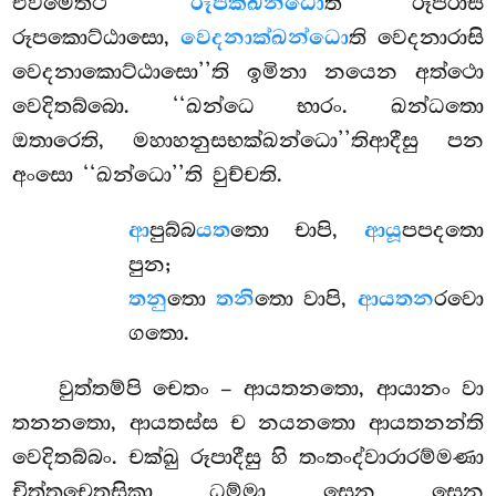
එවමෙත්ථ
‘‘රූපක්ඛන්ධො
ති රූපරාසි
රූපකොට්ඨාසො,
වෙදනාක්ඛන්ධො
ති වෙදනාරාසි
වෙදනාකොට්ඨාසො’’ති ඉමිනා නයෙන අත්ථො
වෙදිතබ්බො. ‘‘ඛන්ධෙ භාරං. ඛන්ධතො
ඔතාරෙති, මහාහනුසභක්ඛන්ධො’’තිආදීසු පන
අංසො ‘‘ඛන්ධො’’ති වුච්චති.
ආ
පුබ්බ
යත
තො චාපි,
ආයූ
පපදතො
පුන;
තනු
තො
තනි
තො වාපි,
ආයතන
රවො
ගතො.
වුත්තම්පි චෙතං – ආයතනතො, ආයානං වා
තනනතො, ආයතස්ස ච නයනතො ආයතනන්ති
වෙදිතබ්බං. චක්ඛු රූපාදීසු හි තංතංද්වාරාරම්මණා
චිත්තචෙතසිකා ධම්මා සෙන සෙන