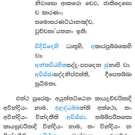
නිවාසො ආකරො චෙව, ජාතිදෙසො
ච කාරණං;
සමොසරණට්ඨානඤ්ච,
වුච්චතා’යතනං ඉති;
විදිවිදෙහි
ධාතූහි,
අ
කාරපුබ්බකෙහි
වා;
අන්තවිරහිත
සද්දූ-පපදෙන
ජු
නාපි වා.
අවිජ්ජා
සද්දනිප්ඵත්ති, දීපෙතබ්බා
සුධීමතා.
එත්ථ පූරෙතුං අයුත්තට්ඨෙන කායදුච්චරිතාදි
අවින්දියං නාම,
අලද්ධබ්බ
න්ති අත්ථො, තං
අවින්දියං වින්දතීති
අවිජ්ජා,
තබ්බිපරීතතො
කායසුචරිතාදි වින්දියං නාම, තං වින්දියං න