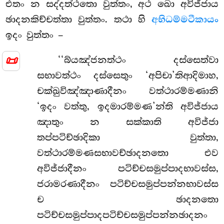
එතං න සද්දත්ථතො වුත්තං, අථ ඛො අවිජ්ජාය
ඡාදනකිච්චත්තා වුත්තං. තථා හි
අභිධම්මටීකායං
ඉදං වුත්තං –
📜
‘‘බ්යඤ්ජනත්ථං දස්සෙත්වා
සභාවත්ථං දස්සෙතුං ‘අපිචා’තිආදිමාහ,
චක්ඛුවිඤ්ඤාණාදීනං වත්ථාරම්මණානි
‘ඉදං වත්තු, ඉදමාරම්මණ’න්ති අවිජ්ජාය
ඤාතුං න සක්කාති අවිජ්ජා
තප්පටිච්ඡාදිකා වුත්තා,
වත්ථාරම්මණසභාවච්ඡාදනතො එව
අවිජ්ජාදීනං පටිච්චසමුප්පාදභාවස්ස,
ජරාමරණාදීනං පටිච්චසමුප්පන්නභාවස්ස
ච ඡාදනතො
පටිච්චසමුප්පාදපටිච්චසමුප්පන්නඡාදනං