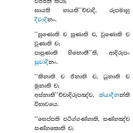
විජ්ජති තථා;
ඝායති හායති’’ච්චාදි, රූපමාහු
දිවාදි
නං.
‘‘සුණොති ච සුණාති ච, වුණොති ච
වුණාති ච;
පාපුණාති හිනොතී’’ති, ආදිරූපං
සුවාදි
නං.
‘‘කිනාති ච ජිනාති ච, ධුනාති ච
මුනාති ච;
අස්නාති’’ච්චාදිරූපඤ්ච,
ක්යාදීන
න්ති
විභාවයෙ.
‘‘ඝෙප්පති පටිග්ගණ්හාති, සණ්හඤ්ච
සණ්හකොති ච;