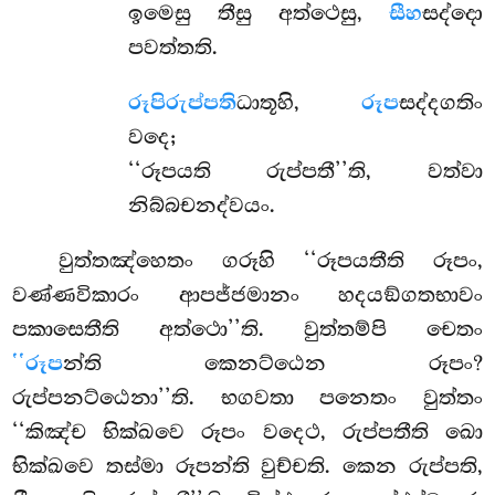
ඉමෙසු තීසු අත්ථෙසු,
සීහ
සද්දො
පවත්තති.
රූපිරුප්පති
ධාතූහි,
රූප
සද්දගතිං
වදෙ;
‘‘රූපයති රුප්පතී’’ති, වත්වා
නිබ්බචනද්වයං.
වුත්තඤ්හෙතං ගරූහි ‘‘රූපයතීති රූපං,
වණ්ණවිකාරං ආපජ්ජමානං හදයඞ්ගතභාවං
පකාසෙතීති අත්ථො’’ති. වුත්තම්පි චෙතං
‘‘රූප
න්ති කෙනට්ඨෙන රූපං?
රුප්පනට්ඨෙනා’’ති. භගවතා පනෙතං වුත්තං
‘‘කිඤ්ච භික්ඛවෙ රූපං වදෙථ, රුප්පතීති ඛො
භික්ඛවෙ තස්මා රූපන්ති වුච්චති. කෙන රුප්පති,