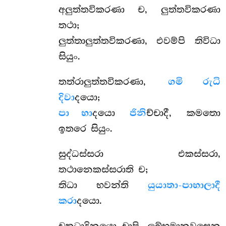
අලුත්තවිකරණා ච, ලුත්තවිකරණා
තථා;
ලුත්තාලුත්තවිකරණා, එවම්පි තිවිධා
සියුං.
තත්රාලුත්තවිකරණා,
ගමි රුධි
දිවා
දයො;
පා භා
දයො
ජිනි
ච්චාදී, කමතො
ඉතරෙ සියුං.
සුද්ධස්සරා එකස්සරා,
තථානෙකස්සරාති ච;
තිධා භවන්ති
යුයාතා-පාභාලාදී
කරා
දයො.
චතුධාදිනයො චාපි, ලබ්භමානවසෙන