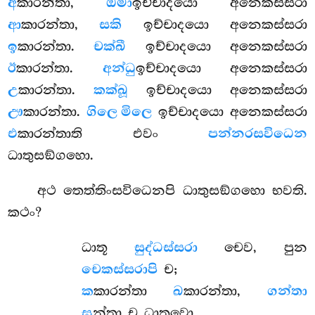
අ
කාරන්තා,
ඔමා
ඉච්චාදයො අනෙකස්සරා
ආ
කාරන්තා,
සකි
ඉච්චාදයො අනෙකස්සරා
ඉ
කාරන්තා.
චක්ඛී
ඉච්චාදයො අනෙකස්සරා
ඊ
කාරන්තා.
අන්ධු
ඉච්චාදයො අනෙකස්සරා
උ
කාරන්තා.
කක්ඛූ
ඉච්චාදයො අනෙකස්සරා
ඌ
කාරන්තා.
ගිලෙ මිලෙ
ඉච්චාදයො අනෙකස්සරා
එ
කාරන්තාති එවං
පන්නරසවිධෙන
ධාතුසඞ්ගහො.
අථ තෙත්තිංසවිධෙනපි ධාතුසඞ්ගහො භවති.
කථං?
ධාතූ
සුද්ධස්සරා
චෙව, පුන
චෙකස්සරාපි
ච;
ක
කාරන්තා
ඛ
කාරන්තා,
ගන්තා
ඝ
න්තා ච ධාතවො.