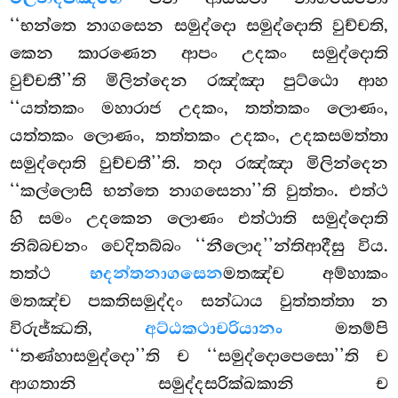
‘‘භන්තෙ නාගසෙන සමුද්දො සමුද්දොති වුච්චති,
කෙන කාරණෙන ආපං උදකං සමුද්දොති
වුච්චතී’’ති මිලින්දෙන රඤ්ඤා පුට්ඨො ආහ
‘‘යත්තකං මහාරාජ උදකං, තත්තකං ලොණං,
යත්තකං ලොණං, තත්තකං උදකං, උදකසමත්තා
සමුද්දොති වුච්චතී’’ති. තදා රඤ්ඤා මිලින්දෙන
‘‘කල්ලොසි භන්තෙ නාගසෙනා’’ති වුත්තං. එත්ථ
හි සමං උදකෙන ලොණං එත්ථාති සමුද්දොති
නිබ්බචනං වෙදිතබ්බං ‘‘නීලොද’’න්තිආදීසු විය.
තත්ථ
භදන්තනාගසෙන
මතඤ්ච අම්හාකං
මතඤ්ච පකතිසමුද්දං සන්ධාය වුත්තත්තා න
විරුජ්ඣති,
අට්ඨකථාචරියානං
මතම්පි
‘‘තණ්හාසමුද්දො’’ති ච ‘‘සමුද්දොපෙසො’’ති ච
ආගතානි සමුද්දසරික්ඛකානි ච