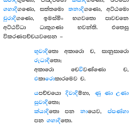
ස්වාදි
කියාදි
ගහාදි
ගණො, සත්තමො
තනාදි
ගණො, අට්ඨමො
චුරාදි
ගණො, ඉමස්මිං භගවතො පාවචනෙ
අට්ඨවිධා ධාතුගණා භවන්ති. එතෙසු
විකරණපච්චයවසෙන –
භූවාදි
තො අකාරො ච, සානුසාරො
රුධාදි
තො;
අකාරො චෙ
වි
වණ්ණො ච,
එ
කා
රො
කාරමෙව ච.
ය
පච්චයො
දිවාදි
ම්හා,
ණු ණා උණා
සුවාදි
තො;
ක්යාදි
තො පන
නා
යෙව,
ප්පණ්හා
පන
ගහාදි
තො.