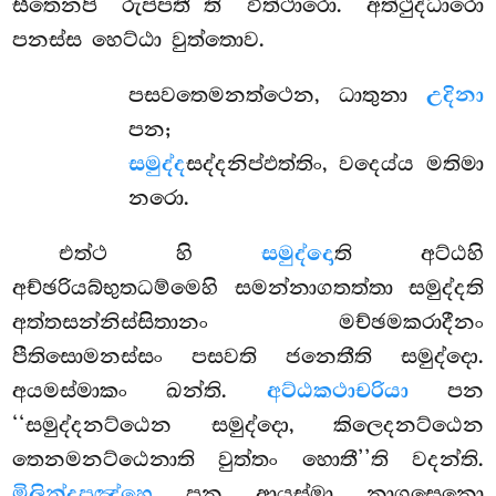
සීතෙනපි රුප්පතී’’ති විත්ථාරො. අත්ථුද්ධාරො
පනස්ස හෙට්ඨා වුත්තොව.
පසවතෙමනත්ථෙන, ධාතුනා
උදිනා
පන;
සමුද්ද
සද්දනිප්ඵත්තිං, වදෙය්ය මතිමා
නරො.
එත්ථ
හි
සමුද්දො
ති අට්ඨහි
අච්ඡරියබ්භුතධම්මෙහි සමන්නාගතත්තා සමුද්දති
අත්තසන්නිස්සිතානං මච්ඡමකරාදීනං
පීතිසොමනස්සං පසවති ජනෙතීති සමුද්දො.
අයමස්මාකං ඛන්ති.
අට්ඨකථාචරියා
පන
‘‘සමුද්දනට්ඨෙන සමුද්දො, කිලෙදනට්ඨෙන
තෙනමනට්ඨෙනාති වුත්තං හොතී’’ති වදන්ති.
මිලින්දපඤ්හෙ
පන ආයස්මා නාගසෙනො