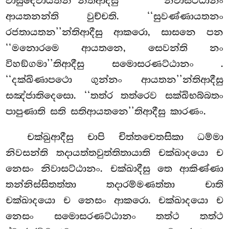
වාසුදෙවායතන’’න්තිආදීසු නිවාසට්ඨානං
ආයතනන්ති වුච්චති. ‘‘සුවණ්ණායතනං
රජතායතන’’න්තිආදීසු ආකරො, සාසනෙ පන
‘‘මනොරමෙ ආයතනෙ, සෙවන්ති නං
විහඞ්ගමා’’තිආදීසු සමොසරණට්ඨානං
.
‘‘දක්ඛිණාපථො ගුන්නං ආයතන’’න්තිආදීසු
සඤ්ජාතිදෙසො. ‘‘තත්ර තත්රෙව සක්ඛිභබ්බතං
පාපුණාති සති සතිආයතනෙ’’තිආදීසු කාරණං.
චක්ඛුආදීසු චාපි චිත්තචෙතසිකා ධම්මා
නිවසන්ති තදායත්තවුත්තිතායාති චක්ඛාදයො ච
නෙසං නිවාසට්ඨානං. චක්ඛාදීසු තෙ ආකිණ්ණා
තන්නිස්සිතත්තා තදාරම්මණත්තා චාති
චක්ඛාදයො ච නෙසං ආකරො. චක්ඛාදයො ච
නෙසං සමොසරණට්ඨානං තත්ථ තත්ථ