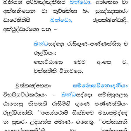
ඛනියති පරිඛඤ්ඤතීතිපි
ඛන්ධො,
අත්තෙන වා
අත්තනියෙන වා තුච්ඡත්තා ඛං සුඤ්ඤාකාරං
ධාරෙතීතිපි
ඛන්ධො,
රූපක්ඛන්ධාදි.
අත්ථුද්ධාරතො පන –
ඛන්ධ
සද්දො
රාසිගුණ-පණ්ණත්තීසු ච
රූළ්හියං;
කොට්ඨාසෙ චෙව අංසෙ ච,
වත්තතීති විභාවයෙ.
වුත්තඤ්හෙතං
සම්මොහවිනොදනියං
විභඞ්ගට්ඨකථායං –
ඛන්ධ
සද්දො සම්බහුලෙසු
ඨානෙසු නිපතති රාසිම්හි ගුණෙ පණ්ණත්තියං
රූළ්හියන්ති. ‘‘සෙය්යථාපි භික්ඛවෙ මහාසමුද්දෙ
න සුකරං උදකස්ස පමාණං ගහෙතුං ‘‘එත්තකානි