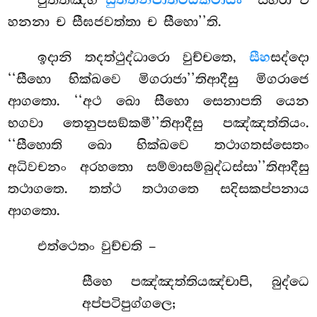
වුත්තඤ්හි
සුත්තනිපාතට්ඨකථායං
‘‘සහරා ච
හනනා ච සීඝජවත්තා ච සීහො’’ති.
ඉදානි තදත්ථුද්ධාරො වුච්චතෙ,
සීහ
සද්දො
‘‘සීහො භික්ඛවෙ මිගරාජා’’තිආදීසු මිගරාජෙ
ආගතො. ‘‘අථ ඛො සීහො සෙනාපති යෙන
භගවා තෙනුපසඞ්කමී’’තිආදීසු පඤ්ඤත්තියං.
‘‘සීහොති ඛො භික්ඛවෙ තථාගතස්සෙතං
අධිවචනං අරහතො සම්මාසම්බුද්ධස්සා’’තිආදීසු
තථාගතෙ. තත්ථ තථාගතෙ සදිසකප්පනාය
ආගතො.
එත්ථෙතං වුච්චති –
සීහෙ පඤ්ඤත්තියඤ්චාපි, බුද්ධෙ
අප්පටිපුග්ගලෙ;