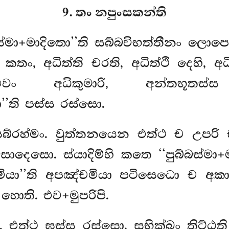
9. තං නපුංසකන්ති
බස්මා+මාදිතො’’ති සබ්බවිභත්තීනං ලොප
ථි කතං, අධිත්ති චරති, අධිත්ථි දෙහි, අ
 එවං අධිකුමාරි, අන්තභූතස
’’ති පස්ස රස්සො.
සබ්රහ්මං. වුත්තනයෙන එත්ථ ච උපරි
ාදෙසො. ස්යාදිම්හි කතෙ ‘‘පුබ්බස්මා
ියා’’ති අපඤ්චමියා පටිසෙධො ච අ
ොති. එව+මුපරිපි.
ඛං, එත්ථ ඝස්ස රස්සො. සුභික්ඛං තිට්ඨත