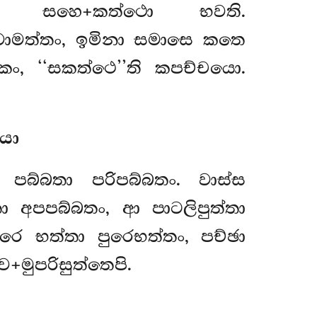
ෙන සහෙ+කත්ථො භවති.
ාවාමත්තං, ඉමිනා සමාසෙ කතෙ
කං, ‘‘සකත්ථෙ’’ති කපච්චයො.
්යා
පබ්බතා පරිපබ්බතං. වාස්ස
ා අපපබ්බතං, ආ පාටලිපුත්තා
ුරෙ භත්තා පුරෙභත්තං, පච්ඡා
මුපරිසුත්තෙපි.