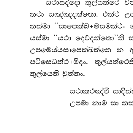
යථාසද්දො තුල්යත්ථෙ 
තථා යඤ්ඤදත්තො. එත්ථ උප
තස්මා ‘‘සාපෙක්ඛ+මසමත්ථං
යස්මා ‘‘යථා දෙවදත්තො’’ති 
උපමෙය්යසාපෙක්ඛත්තෙ න අසා
පටිසෙධත්ථ+මිදං. තුල්යත්ථෙ
තුල්යෙති වුත්තං.
යථාකථඤ්චි සාදිස
උපමා නාම සා තස