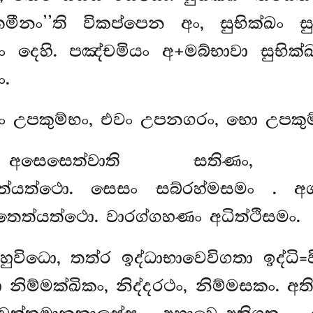
තමීනං’’ති විකප්පෙන අං, සුභික්ඛං 
ං දෙහි. පඤ්චමියං අ+මබ්භාවා සුභික්
ං.
ං උපකුම්භං, එවං උපනගරං, භො උපකුම්
ි අසෙසෙත්වාති සතිණං, 
ත්යත්ථො. සෙසං සබ්රහ්මසමං
. අග
ීතෙත්යත්ථො. වාරග්ගහණං අධිත්ථිසමං.
ිධො, තත්ර ඉද්ධාභාවෙවිගතා ඉද්ධි=විභූ
ිම්මක්ඛිකං, නිද්දරථං, නිම්මසකං. අ