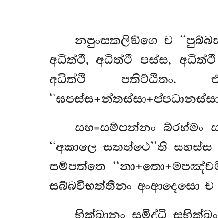
නපුංසකලිඞ්ගෙ
ච ‘‘පුබ්
අධිත්ථි, අධිත්ථි පස්ස, අධිත්
අධිත්ථි පතිට්ඨිතං.
‘‘ඝපස්ස+න්තස්සා+ප්පධානස්සා
සහ=සම්පන්නං බ්රහ්මං 
‘‘අකාලෙ සතත්ථෙ’’ති සහස්ස ස
සම්පත්තෙ ‘‘නා+තො+මපඤ්චම
සබ්බවිභත්තීනං අංආදෙසො ච හ
භික්ඛානං සමිද්ධි සුභික්