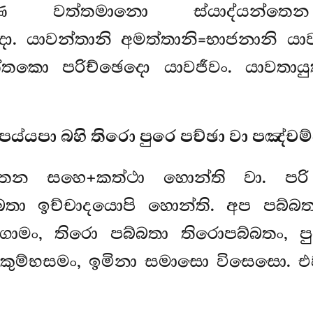
ණෙ වත්තමානො ස්යාද්යන්ත
. යාවන්තානි අමත්තානි=භාජනානි ය
්තකො පරිච්ඡෙදො යාවජීවං. යාවතායු
 පය්යපා බහි තිරො පුරෙ පච්ඡා වා පඤ්චම
ෙන සහෙ+කත්ථා හොන්ති වා. පරි 
බ්බතා ඉච්චාදයොපි හොන්ති. අප පබ්බත
ිගාමං, තිරො පබ්බතා තිරොපබ්බතං, ප
පකුම්භසමං, ඉමිනා සමාසො විසෙසො. එව+