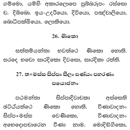
ගම්මො, යම්හි අකාරලොපෙ පුබ්බරූපං රස්සො
ච. දිබ්බො. ඉය-උදරියො, දිවියො, පඤ්චාලියො,
බොධිපක්ඛියො, ලොකියො.
26. ණිකො
සත්තම්යන්තා භවත්ථෙ ණිකො හොති.
සරදෙ භවො සාරදිකො දිවසො, සාරදිකා රත්ති.
27. ත+මස්ස සිප්පං සීලං පණ්යං පහරණං
පයොජනං
පඨමන්තා සිප්පාදිවාචකා අස්සෙති
ඡට්ඨ්යත්ථෙ ණිකො හොති. වීණාවාදනං
සිප්ප+මස්ස වෙණිකො, වීණාවාදනං
අභෙදොපචාරෙන වීණා නාම. මොදිඞ්ගිකො,