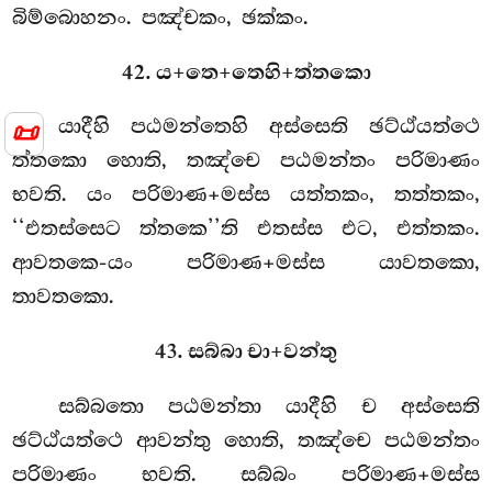
බිම්බොහනං. පඤ්චකං, ඡක්කං.
42. ය+තෙ+තෙහි+ත්තකො
📜
යාදීහි පඨමන්තෙහි අස්සෙති ඡට්ඨ්යත්ථෙ
ත්තකො හොති, තඤ්චෙ පඨමන්තං පරිමාණං
භවති. යං පරිමාණ+මස්ස යත්තකං, තත්තකං,
‘‘එතස්සෙට ත්තකෙ’’ති එතස්ස එට, එත්තකං.
ආවතකෙ-යං පරිමාණ+මස්ස යාවතකො,
තාවතකො.
43. සබ්බා චා+වන්තු
සබ්බතො
පඨමන්තා යාදීහි ච අස්සෙති
ඡට්ඨ්යත්ථෙ ආවන්තු හොති, තඤ්චෙ පඨමන්තං
පරිමාණං භවති. සබ්බං පරිමාණ+මස්ස