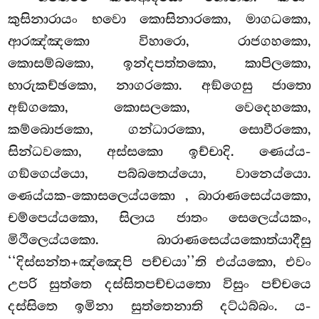
කුසිනාරායං භවො කොසිනාරකො, මාගධකො,
ආරඤ්ඤකො විහාරො, රාජගහකො,
කොසම්බකො, ඉන්දපත්තකො, කාපිලකො,
භාරුකච්ඡකො, නාගරකො. අඞ්ගෙසු ජාතො
අඞ්ගකො, කොසලකො, වෙදෙහකො,
කම්බොජකො, ගන්ධාරකො, සොවීරකො,
සින්ධවකො, අස්සකො ඉච්චාදි. ණෙය්ය-
ගඞ්ගෙය්යො, පබ්බතෙය්යො, වානෙය්යො.
ණෙය්යක-කොසලෙය්යකො
, බාරාණසෙය්යකො,
චම්පෙය්යකො, සිලාය ජාතං සෙලෙය්යකං,
මිථිලෙය්යකො. බාරාණසෙය්යකොත්යාදීසු
‘‘දිස්සන්ත+ඤ්ඤෙපි පච්චයා’’ති එය්යකො, එවං
උපරි සුත්තෙ දස්සිතපච්චයතො විසුං පච්චයෙ
දස්සිතෙ ඉමිනා සුත්තෙනාති දට්ඨබ්බං. ය-