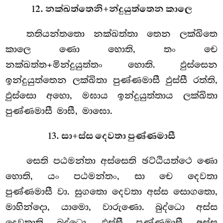
12. නක්ඛත්තෙනි+න්දුයුත්තෙන කාලෙ
තතියන්තතො නක්ඛත්තා තෙන ලක්ඛිතෙ
කාලෙ ණො හොති, තං චෙ
නක්ඛත්ත+මින්දුයුත්තං හොති. ඵුස්සෙන
ඉන්දුයුත්තෙන ලක්ඛිතා පුණ්ණමාසී ඵුස්සී රත්ති,
ඵුස්සො අහො, මඝාය ඉන්දුයුත්තාය ලක්ඛිතා
පුණ්ණමාසී මාඝී, මාඝො.
13. සා+ස්ස දෙවතා පුණ්ණමාසී
සෙති පඨමන්තා අස්සෙති ඡට්ඨියත්ථෙ ණො
හොති, යං පඨමන්තං, සා චෙ දෙවතා
පුණ්ණමාසී වා. සුගතො දෙවතා අස්ස සොගතො,
මාහින්දො, යාමො, වාරුණො. බුද්ධො අස්ස
දෙවතාති
බුද්ධො. ඵුස්සී පුණ්ණමාසී අස්ස