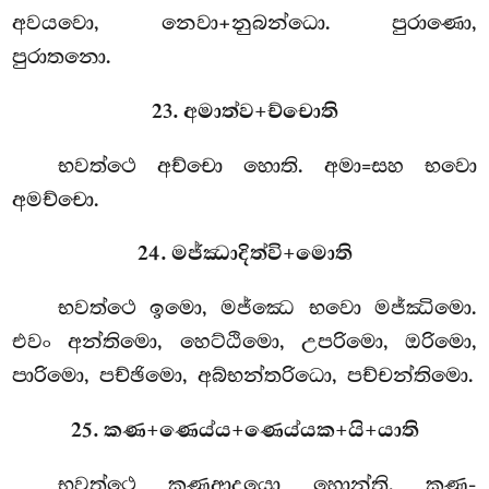
අවයවො, නෙවා+නුබන්ධො. පුරාණො,
පුරාතනො.
23. අමාත්ව+ච්චොති
භවත්ථෙ අච්චො හොති. අමා=සහ භවො
අමච්චො.
24. මජ්ඣාදිත්වි+මොති
භවත්ථෙ ඉමො, මජ්ඣෙ භවො මජ්ඣිමො.
එවං අන්තිමො, හෙට්ඨිමො, උපරිමො, ඔරිමො,
පාරිමො, පච්ඡිමො, අබ්භන්තරිධො, පච්චන්තිමො.
25. කණ+ණෙය්ය+ණෙය්යක+යි+යාති
භවත්ථෙ කණආදයො හොන්ති. කණ-