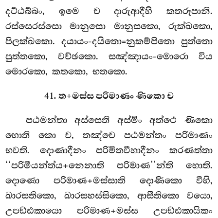
දට්ඨබ්බං, ඉමෙ ච දාරුආදීහි කතරූපානි.
රස්සෙරස්සො මානුසො මානුසකො, රුක්ඛකො,
පිලක්ඛකො. දයායං-දයිතො=නුකම්පිතො පුත්තො
පුත්තකො, වච්ඡකො. සඤ්ඤායං-මොරො විය
මොරකො, කතකො, භතකො.
41. ත+මස්ස පරිමාණං ණිකො ච
පඨමන්තා අස්සෙති අස්මිං අත්ථෙ ණිකො
හොති කො ච, තඤ්චෙ පඨමන්තං පරිමාණං
භවති. දොණාදීනං පරිමිතවීහාදීනං කරණත්තා
‘‘පරිමීයන්ත්ය+නෙනාති පරිමාණ’’න්ති හොති.
දොණො පරිමාණ+මස්සාති දොණිකො වීහි,
ඛාරසතිකො, ඛාරසහස්සිකො, ආසීතිකො වයො,
උපඩ්ඪකායො පරිමාණ+මස්ස උපඩ්ඪකායිකං