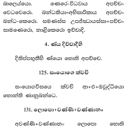
බාලෙය්යො. ණෙරෙ-විධවාය අපච්චං
වෙධවෙරො. බන්ධකියා=අභිසාරිකාය අපච්චං
බන්ධ-කෙරො. සමණස්ස උපජ්ඣායස්සා+පච්චං
සාමණෙරො, නාළිකෙරො ඉච්චාදි.
4. ණ්ය දිච්චාදීහි
දිතිප්පභුතීහි ණ්යො හොති අපච්චෙ.
125. සංයොගෙ ක්වචි
සංයොගවිසයෙ ක්වචි ආ+එ+ඔවුද්ධියො
හොන්ති ණානුබන්ධෙ.
131. ලොපො+වණ්ණි+වණ්ණානං
අවණ්ණි+වණ්ණානං ලොපො හොති