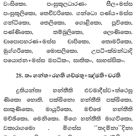
වංසිකො. පංසුකූලධාරණං සීල+මස්ස
පංසුකූලිකො, තෙචීවරිකො. ගන්ධො පණ්ය+මස්ස
ගන්ධිකො, තෙලිකො, ගොළිකො, පූවිකො,
පණ්ණිකො, තම්බුලිකො, ලොණිකො.
චාපොපහරණ+මස්ස චාපිකො, තොමරිකො,
මුග්ගරිකො, මොසලිකො. උපධි=ක්ඛන්ධාදි
පයොජන+මස්ස ඔපධිකං, සාතිකං, සාහස්සිකං.
28. තං හන්ත+රහති ගච්ඡතු+ඤ්ඡති+චරති
දුතියන්තා හන්තීති එවමාදීස්ව+ත්ථෙසු
ණිකො හොති. පක්ඛිනො හන්තීති පක්ඛිකො,
සාකුණිකො, මායූරිකො, මච්ඡෙ හන්තීති
මච්ඡිකො, මෙනිකො. මිගෙ හන්තීති මාගවිකො,
වකාරාගමො
. මිගස්ස ‘‘තදමිනා’’දිනා