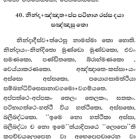
40. නින්දා+ඤ්ඤාත+ප්ප පටිභාග රස්ස දයා
සඤ්ඤාසු කො
නින්දාදීස්ව+ත්ථෙසු නාමස්මා කො හොති.
නින්දායං-නින්දිතො මුණ්ඩො මුණ්ඩකො, එවං
සමණකො, පණ්ඩිතකො, බ්රාහ්මණකො
,
වෙය්යාකරණකො. අඤ්ඤාතෙ-කස්සා+යං
අස්සො අස්සකො, පයොගසාමත්ථියා
සම්බන්ධිවිසෙසානාවගමො+වගම්යතෙ.
අප්පත්ථෙ-අප්පකං තෙලං තෙලකං, ඝතකං.
පටිභාගත්ථෙ-හත්ථී විය හත්ථිකො, අස්සකො,
බලීබද්ධකො. ‘‘ඉමෙ නො හත්ථිකා අස්සා,
බලීබද්ධා ච නො ඉමෙ’’ත්යාදිපාඨෙ ‘‘ලොපො’’ති
කපච්චයලොපෙන වා අභෙදොපචාරෙන වා