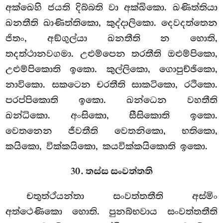
අක්ඛෙහි ජයති දිබ්බති වා අක්ඛිකො. ඛණිත්තියා
ඛනතීති
ඛාණිත්තිකො, කුද්දාලිකො. දෙවදත්තෙන
ජිතං, අඞ්ගුල්යා ඛනතීති න හොති,
තදත්ථානවගමා. උළුම්පෙන තරතීති ඔළුම්පිකො,
උළුම්පිකොති ඉකො. කුල්ලිකො, ගොපුච්ඡිකො,
නාවිකො. සකටෙන චරතීති සාකටිකො, රථිකො.
පරප්පිකොති ඉකො. ඛන්ධෙන වහතීති
ඛන්ධිකො. අංසිකො, සීසිකොති ඉකො.
වෙතනෙන ජීවතීති වෙතනිකො, භතිකො,
කයිකො, වික්කයිකො, කයවික්කයිකොති ඉකො.
30. තස්ස සංවත්තති
චතුත්ථ්යන්තා සංවත්තතීති අස්මිං
අත්ථෙණිකො හොති. පුනබ්භවාය සංවත්තතීති