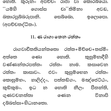
හොති. කුරූනං අපච්චං රාජා වා කොරබ්යො.
‘‘යම්හි ගොස්ස චා’’තිමිනා අවඞ,
බකාරපුබ්බරූපානි. සෙබ්බො, ඉලොපො.
(අපච්චතද්ධිතං).
11. ණ රාගා තෙන රත්තං
රාගවාචීතතියන්තතො රත්ත+මිච්චෙ+තස්මිං
අත්තෙ ණො හොති. කුසුම්භාදීහි
වණ්ණන්තරපත්තං රත්තං නාම. කසාවෙන
රත්තං කාසාවං. එවං කුසුම්භෙන රත්තං
කොසුම්භං, හාලිද්දං, පත්තඞ්ගං, මඤ්ජෙට්ඨං,
කුඞ්කුමං. ඉධ න හොති නීලං පීතන්ති,
ගුණවචනත්තා ණෙන විනාපි
දබ්බස්සා+භිධානතො.