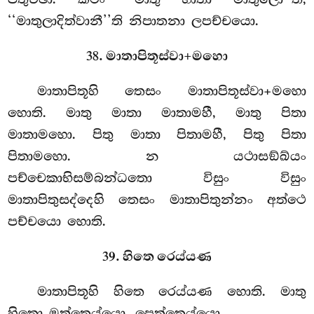
‘‘මාතුලාදිත්වානී’’ති නිපාතනා ලපච්චයො.
38. මාතාපිතූස්වා+මහො
මාතාපිතූහි තෙසං මාතාපිතූස්වා+මහො
හොති. මාතු මාතා මාතාමහී, මාතු පිතා
මාතාමහො. පිතු මාතා පිතාමහී, පිතු පිතා
පිතාමහො. න යථාසඞ්ඛ්යං
පච්චෙකාභිසම්බන්ධතො විසුං විසුං
මාතාපිතුසද්දෙහි තෙසං මාතාපිතුන්නං අත්ථෙ
පච්චයො හොති.
39. හිතෙ රෙය්යණ
මාතාපිතූහි හිතෙ රෙය්යණ හොති. මාතු
හිතො මත්තෙය්යො, පෙත්තෙය්යො.