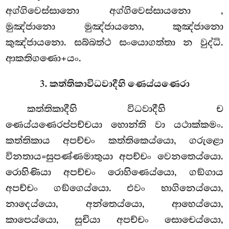
අග්ගිවෙස්සානො අග්ගිවෙස්සායනො
,
මුඤ්ජානො මුඤ්ජායනො, කුඤ්ජානො
කුඤ්ජායනො. සබ්බත්ථ සංයොගත්තා න වුද්ධි.
ආකතිගණො+යං.
3. කත්තිකාවිධවාදීහි ණෙය්යණෙරා
කත්තිකාදීහි විධවාදීහි ච
ණෙය්යණෙරප්පච්චයා හොන්ති වා යථාක්කමං.
කත්තිකාය අපච්චං කත්තිකෙය්යො, ගරුළො
විනතාය=සුපණ්ණමාතුයා අපච්චං වෙනතෙය්යො.
රොහිණියා අපච්චං රොහිණෙය්යො, ගඞ්ගාය
අපච්චං ගඞ්ගෙය්යො. එවං භාගිනෙය්යො,
නාදෙය්යො, අන්තෙය්යො, ආහෙය්යො,
කාපෙය්යො, සුචියා අපච්චං සොචෙය්යො,