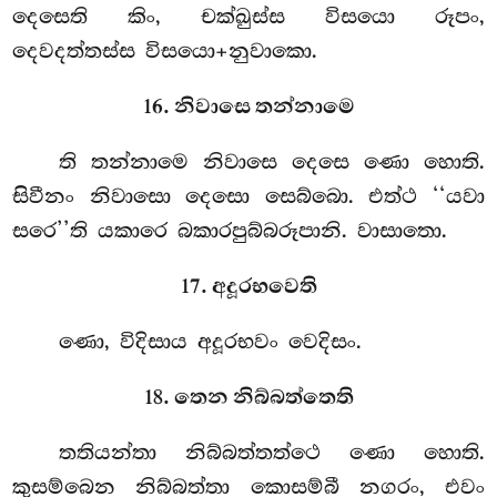
දෙසෙති කිං, චක්ඛුස්ස විසයො රූපං,
දෙවදත්තස්ස විසයො+නුවාකො.
16. නිවාසෙ තන්නාමෙ
ති තන්නාමෙ
නිවාසෙ දෙසෙ ණො හොති.
සිවීනං නිවාසො දෙසො සෙබ්බො. එත්ථ ‘‘යවා
සරෙ’’ති යකාරෙ බකාරපුබ්බරූපානි. වාසාතො.
17. අදූරභවෙති
ණො, විදිසාය අදූරභවං වෙදිසං.
18. තෙන නිබ්බත්තෙති
තතියන්තා නිබ්බත්තත්ථෙ ණො හොති.
කුසම්බෙන නිබ්බත්තා කොසම්බී නගරං, එවං