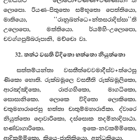
උභයත්ථ ‘‘ලොපො+වණ්ණි+වණ්ණානං’’ති
ලොපො. රියණ-පිතුතො සම්භූතො පෙත්තියො,
මාතියො, ‘‘රානුබන්ධෙ+න්තසරාදිස්සා’’ති
උලොපො, මත්තියො. ර්යම්හි-උලොපො,
චවග්ගපුබ්බරූපානි, මච්චො වා.
32. තත්ථ වසති විදිතො භත්තො නියුත්තො
සත්තම්යන්තා
වසතීත්වෙවමාදීස්ව+ත්ථෙසු
ණිකො හොති. රුක්ඛමූලෙ වසතීති රුක්ඛමූලිකො,
ආරඤ්ඤිකො, රාජගහිකො, මාගධිකො,
සොසානිකො. ලොකෙ විදිතො ලොකිකො.
චතුමහාරාජෙසු භත්තා චාතුම්මහාරාජිකා. ද්වාරෙ
නියුත්තො දොවාරිකො, දස්සොක තදමිනාදිපාඨා.
භණ්ඩාගාරිකො. ඉකෙ-නවකම්මිකො,
ආදිකම්මිකො. කියෙ-ජාතිකියො, අන්ධකියො.