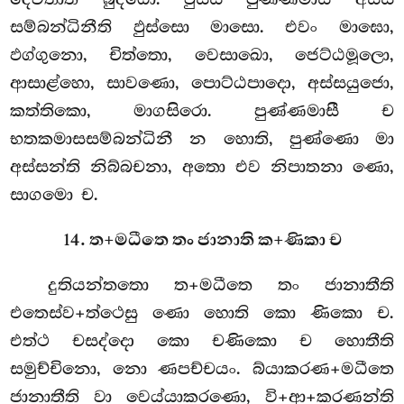
සම්බන්ධිනීති ඵුස්සො මාසො. එවං මාඝො,
ඵග්ගුනො, චිත්තො, වෙසාඛො, ජෙට්ඨමූලො,
ආසාළ්හො, සාවණො, පොට්ඨපාදො, අස්සයුජො,
කත්තිකො, මාගසිරො. පුණ්ණමාසී ච
භතකමාසසම්බන්ධිනී න හොති, පුණ්ණො මා
අස්සන්ති නිබ්බචනා, අතො එව නිපාතනා ණො,
සාගමො ච.
14. ත+මධීතෙ තං ජානාති ක+ණිකා ච
දුතියන්තතො ත+මධීතෙ තං ජානාතීති
එතෙස්ව+ත්ථෙසු ණො හොති කො ණිකො ච.
එත්ථ චසද්දො කො චණිකො ච හොතීති
සමුච්චිනො, නො ණපච්චයං. බ්යාකරණ+මධීතෙ
ජානාතීති වා වෙය්යාකරණො, වි+ආ+කරණන්ති