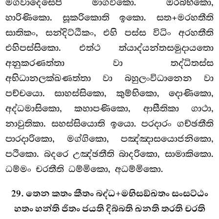
මගවාදෙසෙපි මාගවිකො. ඔරබ්භිකො,
හාරිණිකො. සූකරිකොති ඉකො. සත+මරහතීති
සාතිකං, සන්දිට්ඨිකං, එහි පස්ස විධිං අරහතීති
එහිපස්සිකො. එත්ථ ත්යාද්යන්තසමුදායතො
අනුකරණත්තා වා තද්ධිතස්ස
අභිධානලක්ඛණත්තා වා බහුලංවිධානෙන වා
පච්චයො. සාහස්සිකො, කුම්භිකො, දොණිකො,
අද්ධමාසිකො, කහාපණිකො, ආසීතිකා ගාථා,
නාවුතිකා. සහස්සියොති ඉයො. පරදාරං ගච්ඡතීති
පාරදාරිකො, මග්ගිකො, පඤ්ඤාසයොජනිකො,
පථිකො. බදරෙ උඤ්ඡතීති බාදරිකො, සාමාකිකො.
ධම්මං චරතීති ධම්මිකො, අධම්මිකො.
29. තෙන කතං කීතං බද්ධ+මභිසඞ්ඛතං සංසට්ඨං
හතං හන්ති ජිතං ජයති දිබ්බති ඛනති තරති චරති