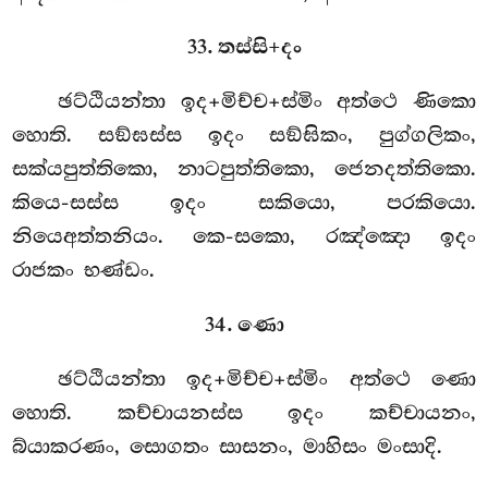
33. තස්සි+දං
ඡට්ඨියන්තා ඉද+මිච්ච+ස්මිං අත්ථෙ ණිකො
හොති. සඞ්ඝස්ස ඉදං සඞ්ඝිකං, පුග්ගලිකං,
සක්යපුත්තිකො, නාටපුත්තිකො, ජෙනදත්තිකො.
කියෙ-සස්ස ඉදං සකියො, පරකියො.
නියෙඅත්තනියං. කෙ-සකො, රඤ්ඤො ඉදං
රාජකං භණ්ඩං.
34. ණො
ඡට්ඨියන්තා ඉද+මිච්ච+ස්මිං අත්ථෙ ණො
හොති. කච්චායනස්ස ඉදං කච්චායනං,
බ්යාකරණං, සොගතං සාසනං, මාහිසං මංසාදි.