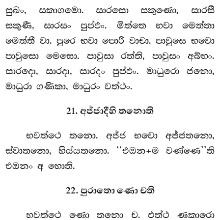
සුඛං, සකාගමො. සාරසො සකුණො, සාරසී
සකුණී, සාරසං පුප්ඵං. මිත්තෙ භවා මෙත්තා
මෙත්තී වා. පුරෙ භවා පොරී වාචා. පාවුසෙ භවො
පාවුසො මෙඝො. පාවුසා
රත්ති, පාවුසං අබ්භං.
සාරදො, සාරදා, සාරදං පුප්ඵං. මාධුරො ජනො,
මාධුරා ගණිකා, මාධුරං වත්ථං.
21. අජ්ජාදීහි තනොති
භවත්ථෙ තනො. අජ්ජ භවො අජ්ජතනො,
ස්වාතනො, හිය්යතනො. ‘‘එඔන+ම වණ්ණෙ’’ති
එඔනං අ හොති.
22. පුරාතො ණො චති
භවත්ථෙ ණො තනො ච. එත්ථ ණකාරො