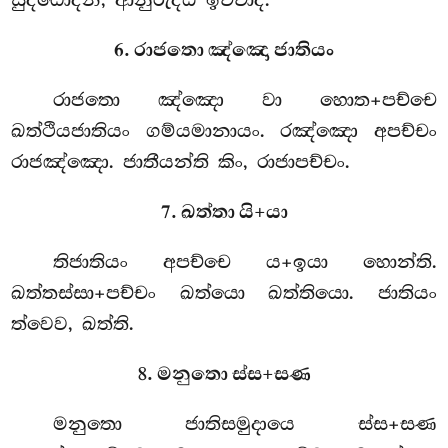
සුද්ධොදනි, ආනුරුද්ධි ඉච්චාදි.
6. රාජතො ඤ්ඤො ජාතියං
රාජතො ඤ්ඤො වා හොත+පච්චෙ
ඛත්ථියජාතියං ගම්යමානායං. රඤ්ඤො අපච්චං
රාජඤ්ඤො. ජාතීයන්ති කිං, රාජාපච්චං.
7. ඛත්තා යි+යා
තිජාතියං අපච්චෙ ය+ඉයා හොන්ති.
ඛත්තස්සා+පච්චං ඛත්යො ඛත්තියො. ජාතියං
ත්වෙව, ඛත්ති.
8. මනුතො ස්ස+සණ
මනුතො ජාතිසමුදායෙ ස්ස+සණ