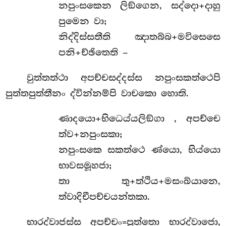
නපුංසකෙන ලිඞ්ගෙන, සද්දො+දාහු
පුමෙන වා;
නිද්දිස්සතීති ඤාතබ්බ+මවිසෙසෙ
පනි+ච්ඡිතෙති –
වුත්තත්ථා අපච්චසද්දස්ස නපුංසකත්ථෙපි
පුත්තපුත්තීනං ද්වින්නම්පි වාචකො හොති.
ණාදයො+භිධෙය්යලිඞ්ගා
, අපච්චෙ
ත්ව+නපුංසකා;
නපුංසකෙ සකත්ථෙ ණ්යො, භිය්යො
භාවසමූහජා;
තා තු+ත්ථිය+මසංඛ්යානෙ,
ත්වාදිචීපච්චයන්තකා.
භාරද්වාජස්ස අපච්චං=පුත්තො භාරද්වාජො,