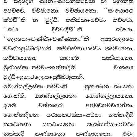
ච සද්දෙහි ණාන+ණායනපච්චයා වා හොන්ති
අපච්චෙ. වච්ඡානො, වච්ඡායනො, ‘‘සංයොගෙ
ක්වචී’’ති න වුද්ධි. කතිස්සා+පච්චං කච්චො,
‘‘ණ්ය දිච්චාදීහී’’ති ණ්යො,
‘‘ලොපො+වණ්ණි+වණ්ණානං’’ති අකාරලොපෙ
චවග්ගපුබ්බරූපානි. කච්චස්සා+පච්චං කච්චානො,
කච්චායනො, යාගමෙ කාතියානො.
මුග්ගස්සා+පච්චං=නත්තාදීති වාක්යෙ
වුද්ධි+ඉකාරලොප+පුබ්බරූපානි.
මොග්ගල්ලස්සා+පච්චංති පුනණාන+ණායනා
හොන්ති, මොග්ගල්ලානො මොග්ගල්ලායනො.
ඉමෙ චත්තාරො අපච්චපච්චයන්තා.
ගොත්තාදිතො යථාසකටස්සා+පච්චං නත්තාදීහි
සකටානො සකටායනො. කණ්හස්සා+පච්චං
නත්තාදි කණ්හානො කණ්හායනො. එවං