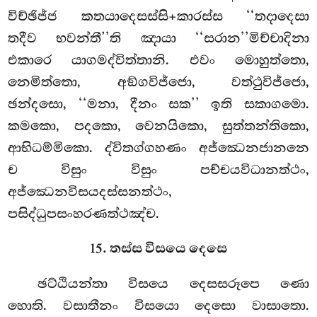
විච්ඡිජ්ජ කතයාදෙසස්සි+කාරස්ස ‘‘තදාදෙසා
තදීව භවන්තී’’ති ඤායා ‘‘සරාන’’මිච්චාදිනා
එකාරෙ යාගමද්විත්තානි. එවං මොහුත්තො,
නෙමිත්තො, අඞ්ගවිජ්ජො, වත්ථුවිජ්ජො,
ඡන්දසො, ‘‘මනා, දීනං සක’’ ඉති සකාගමො.
කමකො, පදකො, වෙනයිකො, සුත්තන්තිකො,
ආභිධම්මිකො. ද්විතග්ගහණං අජ්ඣෙනජානනෙ
ච විසුං විසුං පච්චයවිධානත්ථං,
අජ්ඣෙනවිසයදස්සනත්ථං,
පසිද්ධුපසංහරණත්ථඤ්ච.
15. තස්ස විසයෙ දෙසෙ
ඡට්ඨියන්තා විසයෙ දෙසසරූපෙ ණො
හොති. වසාතීනං විසයො දෙසො වාසාතො.