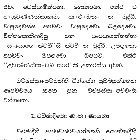
එවං වෙස්සාමිත්තො, ගොතමො. එත්ථ ච
අ+යුවණ්ණන්තාභාවා ආ+එ+ඔනං න වුද්ධි.
වාසුදෙවස්ස අපච්චං වාසුදෙවො, බලදෙවො.
චිත්තකොතිආදීසු පන සංයොගන්තත්තා
‘‘සංයොගෙ ක්වචී’’ති ක්වචි න වුද්ධි. උපගුනො
අපච්චං ඔපගවො ඔපගවී. එත්ථ
‘‘උවණ්ණස්සා+වඞ සරෙ’’ති උකාරස්ස අවඞ.
වච්ඡස්සා+පච්චන්ති විග්ගය්හ පුබ්බසුත්තෙන
ණපච්චයෙ කතෙ පුන වච්ඡස්සා+පච්චංති
විග්ගහො.
2. වච්ඡාදිතො ණාන+ණායනා
වච්ඡාදීහි අපච්චපච්චයන්තෙහි ගොත්තාදීහි