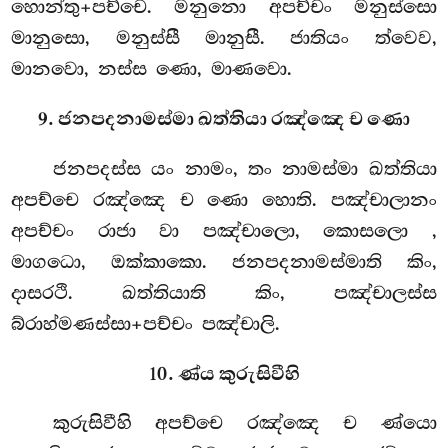
හොන්තු+පච්චෙ. මනුනො අපච්චං මනුස්සො
මානුසො, මනුස්සී මානුසී. ජාතියං ත්වෙව,
මානවො, නස්ස ණො, මාණවො.
9. ජනපදනාමස්මා ඛත්තියා රඤ්ඤෙ ච ණො
ජනපදස්ස යං නාමං, තං නාමස්මා ඛත්තියා
අපච්චෙ රඤ්ඤෙ ච ණො හොති. පඤ්චාලානං
අපච්චං රාජා වා පඤ්චාලො, කොසලො
,
මාගධො, ඔක්කාකො. ජනපදනාමස්මාති කිං,
දාසරථි. ඛත්තියාති කිං, පඤ්චාලස්ස
බ්රාහ්මණස්සා+පච්චං පඤ්චාලි.
10. ණ්ය කුරුසිවීහි
කුරුසිවීහි අපච්චෙ රඤ්ඤෙ ච ණ්යො