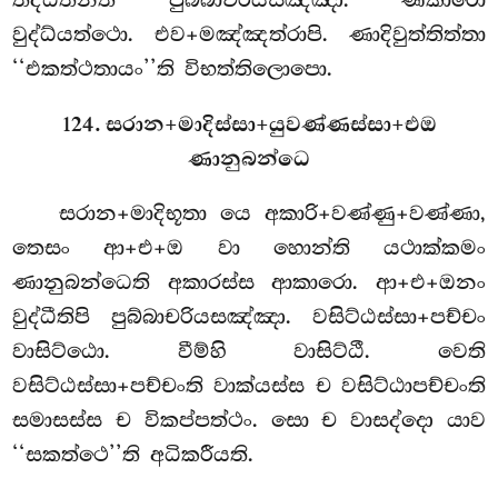
වුද්ධ්යත්ථො. එව+මඤ්ඤත්රාපි. ණාදිවුත්තිත්තා
‘‘එකත්ථතායං’’ති විභත්තිලොපො.
124. සරාන+මාදිස්සා+යුවණ්ණස්සා+එඔ
ණානුබන්ධෙ
සරාන+මාදිභූතා යෙ අකාරි+වණ්ණු+වණ්ණා,
තෙසං ආ+එ+ඔ වා හොන්ති යථාක්කමං
ණානුබන්ධෙති අකාරස්ස ආකාරො. ආ+එ+ඔනං
වුද්ධීතිපි පුබ්බාචරියසඤ්ඤා. වසිට්ඨස්සා+පච්චං
වාසිට්ඨො. වීම්හි වාසිට්ඨී. වෙති
වසිට්ඨස්සා+පච්චංති වාක්යස්ස ච වසිට්ඨාපච්චංති
සමාසස්ස ච විකප්පත්ථං. සො ච වාසද්දො යාව
‘‘සකත්ථෙ’’ති අධිකරීයති.