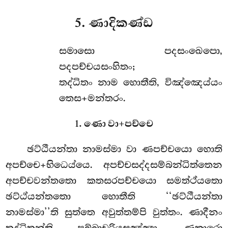
5. ණාදිකණ්ඩ
සමාසො
පදසංඛෙපො,
පදපච්චයසංහිතං;
තද්ධිතං නාම හොතීති, විඤ්ඤෙය්යං
තෙස+මන්තරං.
1. ණො වා+පච්චෙ
ඡට්ඨීයන්තා නාමස්මා වා ණපච්චයො හොති
අපච්චෙ+භිධෙය්යෙ. අපච්චසද්දසම්බන්ධිත්තෙන
අපච්චවන්තතො කතසරපච්චයො සමත්ථ්යතො
ඡට්ඨ්යන්තතො හොතීති ‘‘ඡට්ඨීයන්තා
නාමස්මා’’ති සුත්තෙ අවුත්තම්පි වුත්තං. ණාදීනං
තද්ධිතන්ති පුබ්බාචරියසඤ්ඤා. ණකාරො