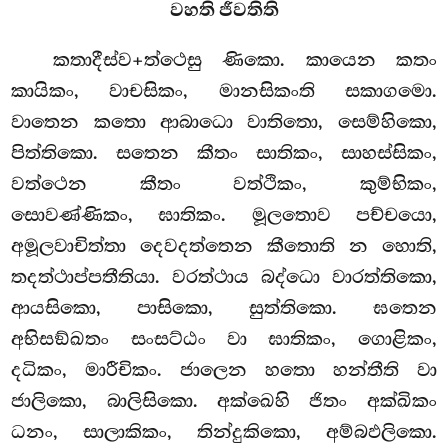
වහති ජීවතිති
කතාදීස්ව+ත්ථෙසු ණිකො. කායෙන කතං
කායිකං, වාචසිකං, මානසිකංති සකාගමො.
වාතෙන කතො ආබාධො වාතිතො, සෙම්හිකො,
පිත්තිකො. සතෙන කීතං සාතිකං, සාහස්සිකං,
වත්ථෙන කීතං වත්ථිකං, කුම්භිකං,
සොවණ්ණිකං, ඝාතිකං. මූලතොව පච්චයො,
අමූලවාචිත්තා දෙවදත්තෙන කීතොති න හොති,
තදත්ථාප්පතීතියා. වරත්ථාය බද්ධො වාරත්තිකො,
ආයසිකො, පාසිකො, සුත්තිකො. ඝතෙන
අභිසඞ්ඛතං සංසට්ඨං වා ඝාතිකං, ගොළිකං,
දධිකං, මාරීචිකං. ජාලෙන හතො හන්තීති වා
ජාලිකො, බාලිසිකො. අක්ඛෙහි ජිතං අක්ඛිකං
ධනං, සාලාකිකං, තින්දුකිකො, අම්බඵලිකො.