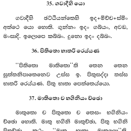
35. ගවාදීහි යො
ගවාදීහි ඡට්ඨියන්තෙහි ඉද+මිච්ච+ස්මිං
අත්ථෙ යො හොති. ගුන්නං ඉදං ගබ්යං, අවඞ,
මංසාදි. ඉලොපෙ කබ්බං. දුනො ඉදං දබ්බං.
36. පිතිතො භාතරි රෙය්යණ
‘‘පිතිතො
මාතිතො’’ති තෙන තෙන
සුත්තනිපාතෙනෙව උස්ස ඉ. පිතුසද්දා තස්ස
භාතරි රෙය්යණ. පිතු භාතා පෙත්තෙය්යො.
37. මාතිතො ච භගිනියං ච්ඡො
මාතුතො ච පිතුතො ච තෙසං භගිනියං
ච්ඡො හොති. මාතු භගිනි මාතුච්ඡා, පිතු භගිනි
පිතුච්ඡා. කථං ‘‘මාතු භාතා මාතුලො’’ති,