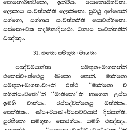
පොනොබ්භවිකො, ඉත්ථියං පොනොබ්භවිකා.
ලොකාය සංවත්තතීති ලොකිකො. සුට්ඨු අග්ගොති
සග්ගො, සග්ගාය සංවත්තතීති සොවග්ගිකො,
සස්සො+වක තදමිනාදීපාඨා. ධනාය සංවත්තතීති
ධඤ්ඤං.
31. තතො සම්භූත+මාගතං
පඤ්චම්යන්තා සම්භූත+මාගතන්ති
එතෙස්ව+ත්ථෙසු ණිකො හොති. මාතිතො
සම්භූත+මාගතංවා+ති එත්ථ ‘‘මාතිතො ච
භගිනියංච්ඡො’’ති ‘‘මාතිතො’’ති භාගෙන උස්ස
ඉම්හි වාක්යං, රස්සද්විත්තෙසු මත්තිකං,
පෙත්තිකං. ණ්ය+රියණ+ර්යපච්චයාපි දිස්සන්ති.
සුරභිතො සම්භූතං සොරභ්යං. යම්හි ථඤ්ඤං.