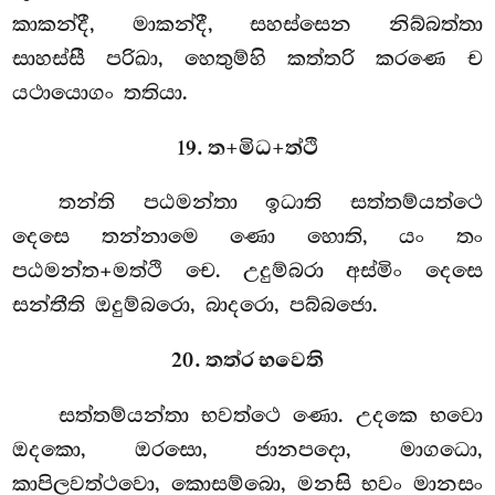
කාකන්දී, මාකන්දී, සහස්සෙන නිබ්බත්තා
සාහස්සී පරිඛා, හෙතුම්හි කත්තරි කරණෙ ච
යථායොගං තතියා.
19. ත+මිධ+ත්ථි
තන්ති පඨමන්තා ඉධාති සත්තම්යත්ථෙ
දෙසෙ තන්නාමෙ ණො හොති, යං තං
පඨමන්ත+මත්ථි චෙ. උදුම්බරා අස්මිං දෙසෙ
සන්තීති ඔදුම්බරො, බාදරො, පබ්බජො.
20. තත්ර භවෙති
සත්තම්යන්තා භවත්ථෙ ණො. උදකෙ භවො
ඔදකො, ඔරසො, ජානපදො, මාගධො,
කාපිලවත්ථවො, කොසම්බො, මනසි භවං මානසං