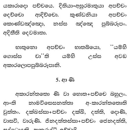
යකාරාදො පච්චයෙ. දිතියා=අසුරමාතුයා අපච්චං
දෙච්චො ආදිච්චො. කුණ්ඩනියා අපච්චං
කොණ්ඩඤ්ඤො, නස්ස ඤ්ඤෙ පුබ්බරූපං.
අදිතීති දෙවමාතා.
භාතුනො
අපච්චං භාතබ්යො, ‘‘යම්හි
ගොස්ස චා’’ති යම්හි උස්ස අවඞ
අකාරලොපපුබ්බරූපානි.
5. ආ ණි
අකාරන්තතො ණි වා හොත+පච්චෙ බහුලං.
ආ=ති නාමවිසෙසනත්තා අ-කාරන්තතොති
වුත්තං. දක්ඛස්සා+පච්චං දක්ඛි, දත්ති, දොණි,
වාසවි, වාරුණි. ජිනදත්තස්සා+පච්චං ජෙනදත්ති,