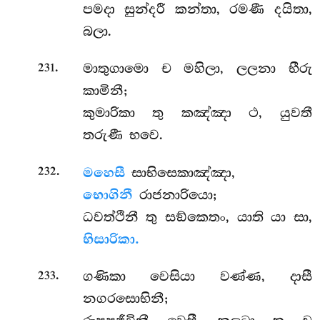
පමදා සුන්දරී කන්තා, රමණී දයිතා,
බලා.
.
මාතුගාමො ච මහිලා, ලලනා භීරු
231
කාමිනී;
කුමාරිකා තු කඤ්ඤා ථ, යුවතී
තරුණී භවෙ.
.
මහෙසී
සාභිසෙකාඤ්ඤා,
232
භොගිනී
රාජනාරියො;
ධවත්ථිනී තු සඞ්කෙතං, යාති යා සා,
භිසාරිකා.
.
ගණිකා
වෙසියා වණ්ණ, දාසී
233
නගරසොභිනී;