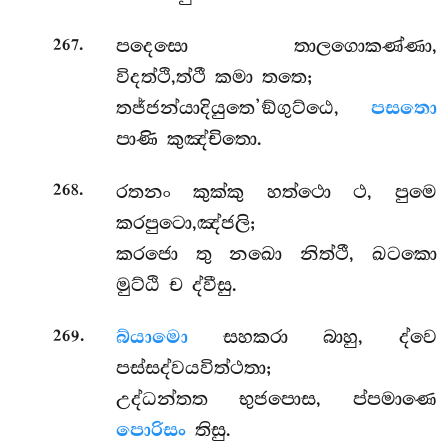
.
පදෙසො තාලගොකණ්ණා,
267
විදත්ථි,ත්ථී කමා තතෙ;
තජ්ජන්යාදියුතෙ’ඞ්ගුට්ඨෙ,
පසතො
පාණි කුඤ්චිතො.
.
රතනං කුක්කු හත්ථො ථ, පුමෙ
268
කරපුටො,ඤ්ජලි;
කරජො තු නඛො නිත්ථී, ඛටකො
මුට්ඨි ච ද්වීසු.
.
බ්යාමො
සහකරා බාහු, ද්වෙ
269
පස්සද්වයවිත්ථතා;
උද්ධන්තත භුජපොස, ප්පමාණෙ
පොරිසං
තිසු.