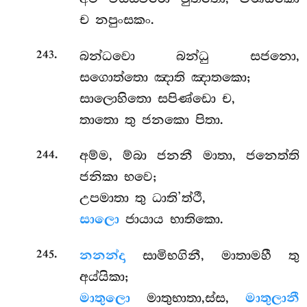
ච නපුංසකං.
.
බන්ධවො බන්ධු සජනො,
243
සගොත්තො ඤාති ඤාතකො;
සාලොහිතො සපිණ්ඩො ච,
තාතො තු ජනකො පිතා.
.
අම්ම, ම්බා ජනනී මාතා, ජනෙත්ති
244
ජනිකා භවෙ;
උපමාතා තු ධාති’ත්ථී,
සාලො
ජායාය භාතිකො.
.
නනන්දා
සාමිභගිනී, මාතාමහී තු
245
අය්යිකා;
මාතුලො
මාතුභාතා,ස්ස,
මාතුලානී