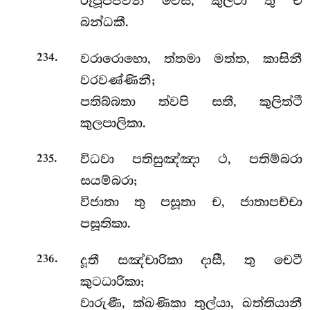
රූපූපජීවිනී වෙසී, කුලටා තු ච
බන්ධකී.
.
වරාරොහො, ත්තමා මත්ත, කාසිනී
234
වරවණ්ණිනී;
පතිබ්බතා ත්වපි සතී, කුලිත්ථී
කුලපාලිකා.
.
විධවා පතිසුඤ්ඤා ථ, පතිම්බරා
235
සයම්බරා;
විජාතා තු පසූතා ච, ජාතාපච්චා
පසූතිකා.
.
දූතී සඤ්චාරිකා දාසී, තු චෙටී
236
කුටධාරිකා;
වාරුණී, ක්ඛණිකා තුල්යා, ඛත්තියානී