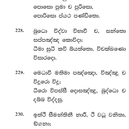
පොසො පුමා ච පුරිසො,
පොරිසො ප්යථ පණ්ඩිතො.
.
බුධො විද්වා විභාවී ච, සන්තො
228
සප්පඤ්ඤ කොවිදා;
ධීමා සුධී කවි බ්යත්තො, විචක්ඛණො
විසාරදො.
.
මෙධාවී මතිමා පඤ්ඤො, විඤ්ඤූ ච
229
විදූරො විදූ;
ධීරො විපස්සී දොසඤ්ඤූ, බුද්ධො ච
දබ්බ විද්දසු.
.
ඉත්ථී සීමන්තිනී නාරී, ථී වධූ වනිතා,
230
ඞ්ගනා;