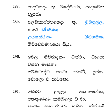
.
පාදඞ්ගදං තු මඤ්ජීරො, පාදකටක
288
නූපුරා;
.
අලඞ්කාරප්පභෙදා තු,
මුඛඵුල්ලං
289
තථො’
ණ්ණතං;
උග්ගත්ථනං ගිඞ්ගමක,
මිච්චෙවමාදයො සියුං.
.
චෙල මච්ඡාදනං වත්ථං, වාසො
290
වසන මංසුකං;
අම්බරඤ්ච පටො නිත්ථී, දුස්සං
චොලො ච සාටකො.
.
ඛොමං දුකූලං කොසෙය්යං,
291
පත්තුණ්ණං කම්බලො ච වා;
සාණං කොටම්බුරං භඞ්ග, න්ත්යාදි