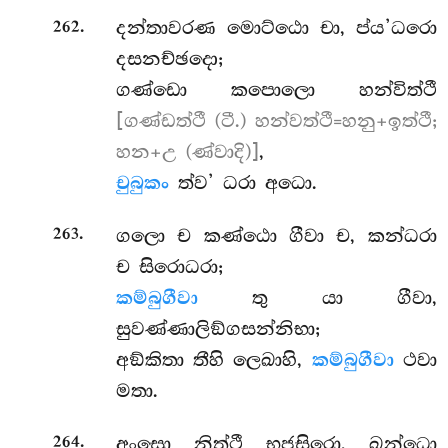
.
දන්තාවරණ මොට්ඨො චා, ප්ය’ධරො
262
දසනච්ඡදො;
ගණ්ඩො කපොලො හන්විත්ථී
[ගණ්ඩත්ථී (ටී.) හන්වත්ථී=හනු+ඉත්ථී;
හන+උ (ණ්වාදි)]
,
චුබුකං
ත්ව’ ධරා අධො.
.
ගලො ච කණ්ඨො ගීවා ච, කන්ධරා
263
ච සිරොධරා;
කම්බුගීවා
තු යා ගීවා,
සුවණ්ණාලිඞ්ගසන්නිභා;
අඞ්කිතා තීහි ලෙඛාහි,
කම්බුගීවා
ථවා
මතා.
.
අංසො නිත්ථී භුජසිරො, ඛන්ධො
264