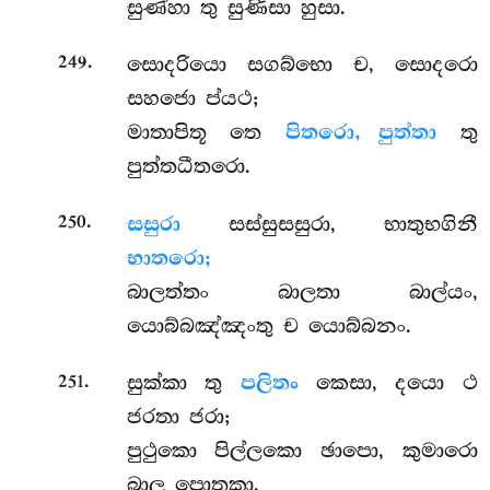
සුණ්හා තු සුණිසා හුසා.
.
සොදරියො සගබ්භො ච, සොදරො
249
සහජො ප්යථ;
මාතාපිතූ තෙ
පිතරො, පුත්තා
තු
පුත්තධීතරො.
.
සසුරා
සස්සුසසුරා, භාතුභගිනී
250
භාතරො;
බාලත්තං බාලතා බාල්යං,
යොබ්බඤ්ඤංතු ච යොබ්බනං.
.
සුක්කා තු
පලිතං
කෙසා, දයො ථ
251
ජරතා ජරා;
පුථුකො පිල්ලකො ඡාපො, කුමාරො
බාල පොතකා.