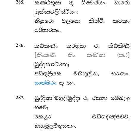
.
කණ්ඨභූසා තු ගීවෙය්යං, හාරො
285
මුත්තාවලි’ත්ථියං;
නියුරො වලයො නිත්ථී, කටකං
පරිහාරකං.
.
කඞ්කණං කරභූසා ථ, කිඞ්කිණී
286
[කිංකණී කිං කණිකා (ක.)]
ඛුද්දඝණ්ටිකා;
අඞ්ගුලීයක මඞ්ගුල්යා, භරණං,
සාක්ඛරං
තු තං.
.
මුද්දිකා’ඞ්ගුලිමුද්දා ථ, රසනා මෙඛලා
287
භවෙ;
කෙයූර මඞ්ගදඤ්චෙව,
බාහුමූලවිභූසනං.