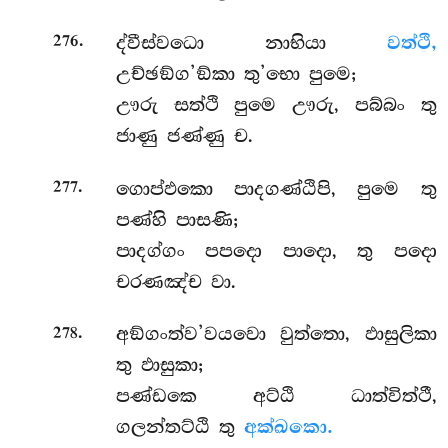
.
ද්වීස්වධො නාභියා
වත්ථි,
276
උච්ඡඞ්ග’ඞ්කා තු’භො පුමෙ;
ඌරු සත්ථි පුමෙ ඌරු, පබ්බං තු
ජාණු ජණ්ණු ච.
.
ගොප්ඵකො පාදගණ්ඨිපි, පුමෙ තු
277
පණ්හි පාසණි;
පාදග්ගං පපදො පාදො, තු පදො
චරණඤ්ච වා.
.
අඞ්ගංත්ව’වයවො වුත්තො, ඵාසුලිකා
278
තු ඵාසුකා;
පණ්ඩකෙ අට්ඨි ධාත්විත්ථී,
ගලන්තට්ඨි තු
අක්ඛකො.