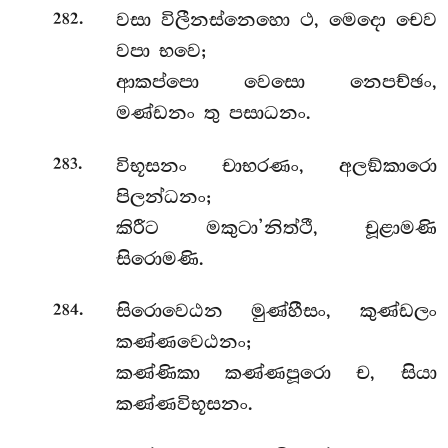
.
වසා විලීනස්නෙහො ථ, මෙදො චෙව
282
වපා භවෙ;
ආකප්පො වෙසො නෙපච්ඡං,
මණ්ඩනං තු පසාධනං.
.
විභූසනං චාභරණං, අලඞ්කාරො
283
පිලන්ධනං;
කිරීට මකුටා’නිත්ථී, චූළාමණි
සිරොමණි.
.
සිරොවෙඨන
මුණ්හීසං, කුණ්ඩලං
284
කණ්ණවෙඨනං;
කණ්ණිකා කණ්ණපූරො ච, සියා
කණ්ණවිභූසනං.