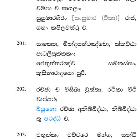
චම්පා ච සාගලං;
සුසුමාරගිරං
[සංසුමාර (ටීකා)]
රාජ,
ගහං කපිලවත්ථු ච.
.
සාකෙත, මින්දපත්ථඤ්චො, ක්කට්ඨා
201
පාටලිපුත්තකං;
ජෙතුත්තරඤ්ච සඞ්කස්සං,
කුසිනාරාදයො පුරී.
.
රච්ඡා ච විසිඛා වුත්තා, රථිකා වීථි
202
චාප්යථ;
බ්යූහො
රච්ඡා අනිබ්බිද්ධා, නිබ්බිද්ධා
තු
පථද්ධි
ච.
.
චතුක්කං චච්චරෙ මග්ග, සන්ධි
203