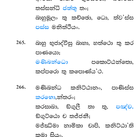
තස්සන්ධි
ජත්තු
තං;
බාහුමූලං තු කච්ඡො, ධො, ත්ව’ස්ස
පස්ස
මනිත්ථියං.
.
බාහු භුජාද්වීසු බාහා, හත්ථො තු කර
265
පාණයො;
මණිබන්ධො
පකොට්ඨන්තො,
කප්පරො තු කපොණ්ය’ථ.
.
මණිබන්ධ කනිට්ඨානං, පාණිස්ස
266
කරභො
,න්තරං;
කරසාඛා, ඞ්ගුලී තා තු,
පඤ්ච,
ඞ්ගුට්ඨො ච තජ්ජනී;
මජ්ඣිමා නාමිකා චාපි, කනිට්ඨා’ති
කමා සියුං.