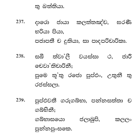
තු ඛත්තියා.
.
දාරො ජායා කලත්තඤ්ච, ඝරණී
237
භරියා පියා,
පජාපතී ච දුතියා, සා පාදපරිචාරිකා.
.
සඛී ත්වා’ලී වයස්සා ථ, ජාරී
238
චෙවා’තිචාරිනී;
පුමෙ තූ’තු රජො පුප්ඵං, උතුනී තු
රජස්සලා.
.
පුප්ඵවතී ගරුගබ්භා, පන්නසත්තා ච
239
ගබ්භිනී;
ගබ්භාසයො ජලාබුපි, කලලං
පුන්නපුංසකෙ.