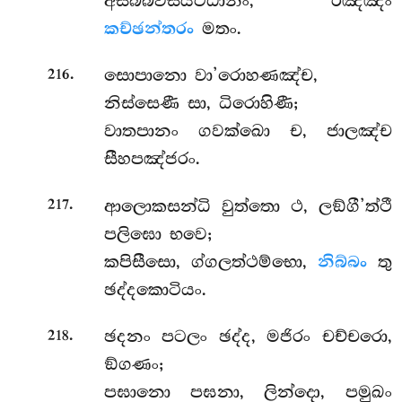
අසබ්බවිසයට්ඨානං, රඤ්ඤං
කච්ඡන්තරං
මතං.
.
සොපානො වා’රොහණඤ්ච,
216
නිස්සෙණී සා, ධිරොහිණී;
වාතපානං ගවක්ඛො ච, ජාලඤ්ච
සීහපඤ්ජරං.
.
ආලොකසන්ධි වුත්තො ථ, ලඞ්ගී’ත්ථී
217
පලිඝො භවෙ;
කපිසීසො, ග්ගලත්ථම්භො,
නිබ්බං
තු
ඡද්දකොටියං.
.
ඡදනං පටලං ඡද්ද, මජිරං චච්චරො,
218
ඞ්ගණං;
පඝානො පඝනා, ලින්දො, පමුඛං