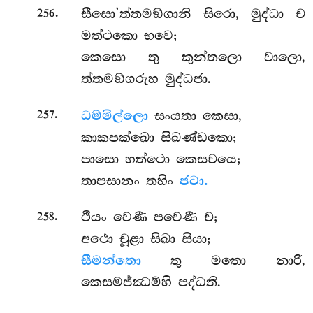
.
සීසො’ත්තමඞ්ගානි සිරො, මුද්ධා ච
256
මත්ථකො භවෙ;
කෙසො තු කුන්තලො වාලො,
ත්තමඞ්ගරුහ මුද්ධජා.
.
ධම්මිල්ලො
සංයතා කෙසා,
257
කාකපක්ඛො සිඛණ්ඩකො;
පාසො හත්ථො කෙසචයෙ;
තාපසානං තහිං
ජටා.
.
ථියං වෙණී පවෙණී ච;
258
අථො චූළා සිඛා සියා;
සීමන්තො
තු මතො නාරි,
කෙසමජ්ඣම්හි පද්ධති.