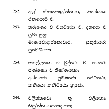
.
අථු’ ත්තානසයු’ත්තාන, සෙය්යකා
252
ථනපොපි ච;
.
තරුණො ච වයට්ඨො ච, දහරො ච
253
යුවා සුසු;
මාණවොදාරකොචාථ, සුකුමාරො
සුඛෙධිතො.
.
මහල්ලකො ච වුද්ධො ච, ථෙරො
254
ජිණ්ණො ච ජිණ්ණකො;
අග්ගජො පුබ්බජො ජෙට්ඨො,
කනියො කනිට්ඨො නුජො.
.
වලිත්තචො තු වලිනො;
255
තීසු’ත්තානසයාදයො;