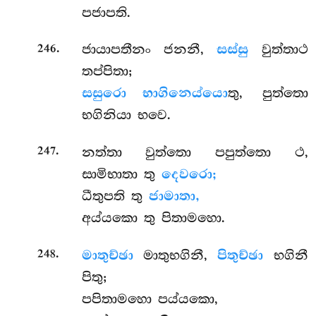
පජාපති.
.
ජායාපතීනං ජනනී,
සස්සු
වුත්තාථ
246
තප්පිතා;
සසුරො භාගිනෙය්යො
තු, පුත්තො
භගිනියා භවෙ.
.
නත්තා වුත්තො පපුත්තො ථ,
247
සාමිභාතා තු
දෙවරො;
ධීතුපති තු
ජාමාතා,
අය්යකො තු පිතාමහො.
.
මාතුච්ඡා
මාතුභගිනී,
පිතුච්ඡා
භගිනී
248
පිතු;
පපිතාමහො පය්යකො,