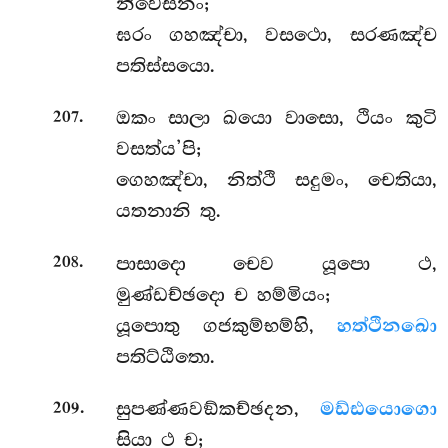
නිවෙසනං;
ඝරං ගහඤ්චා, වසථො, සරණඤ්ච
පතිස්සයො.
.
ඔකං සාලා ඛයො වාසො, ථියං කුටි
207
වසත්ය’පි;
ගෙහඤ්චා, නිත්ථි සදුමං, චෙතියා,
යතනානි තු.
.
පාසාදො
චෙව යූපො ථ,
208
මුණ්ඩච්ඡදො ච හම්මියං;
යූපොතු ගජකුම්භම්හි,
හත්ථිනඛො
පතිට්ඨිතො.
.
සුපණ්ණවඞ්කච්ඡදන,
මඩ්ඪයොගො
209
සියා ථ ච;