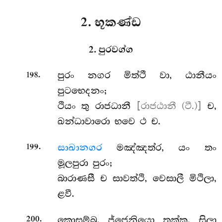
2. භූකණ්ඩ
2. පුරවග්ග
.
පුරං නගර මිත්ථී වා, ඨානීයං
198
පුටභෙදනං;
ථියං තු රාජධානී
[රාජඨානී (ටී.)]
ච,
ඛන්ධාවාරො භවෙ ථ ච.
.
සාඛානගර
මඤ්ඤත්ර, යං තං
199
මූලපුරා පුරං;
බාරාණසී ච සාවත්ථි, වෙසාලී මිථිලා,
ළවී.
.
කොසම්බු, ජ්ජෙනියො තක්ක, සිලා
200