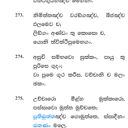
වත්ථගුය්හඤ්ච මෙහනං.
.
නිමිත්තඤ්ච වරඞ්ගඤ්ච, බීජඤ්ච
273
ඵලමෙව ච;
ලිඞ්ගං අණ්ඩං තු කොසො ච,
යොනි ත්විත්ථීපුමෙභගං.
.
අසුචි සම්භවො සුක්කං, පායු තු
274
පුරිසෙ ගුදං;
වා පුමෙ ගූථ කරීස, වච්චානි ච මලං
ඡකං.
.
උච්චාරො මීළ්හ මුක්කාරො,
275
පස්සාවො මුත්ත මුච්චතෙ;
පූතිමුත්ත
ඤ්ච ගොමුත්තෙ, ස්සාදීනං
ඡකණං
මලෙ.