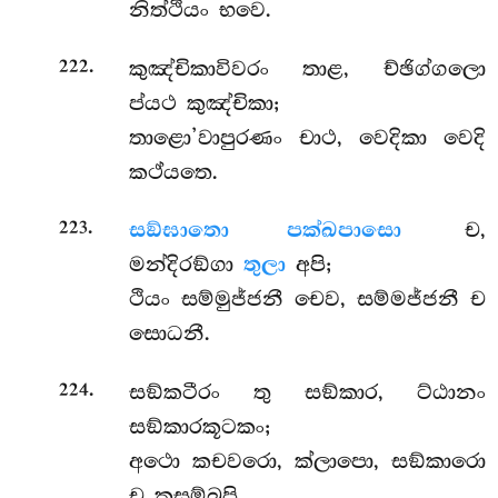
නිත්ථියං භවෙ.
.
කුඤ්චිකාවිවරං
තාළ, ච්ඡිග්ගලො
222
ප්යථ කුඤ්චිකා;
තාළො’වාපුරණං චාථ, වෙදිකා වෙදි
කථ්යතෙ.
.
සඞ්ඝාතො පක්ඛපාසො
ච,
223
මන්දිරඞ්ගා
තුලා
අපි;
ථියං සම්මුජ්ජනී චෙව, සම්මජ්ජනී ච
සොධනී.
.
සඞ්කටීරං තු සඞ්කාර, ට්ඨානං
224
සඞ්කාරකූටකං;
අථො කචවරො, ක්ලාපො, සඞ්කාරො
ච කසම්බුපි.