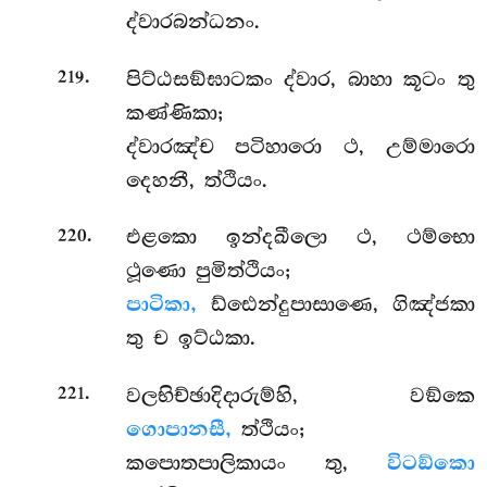
ද්වාරබන්ධනං.
.
පිට්ඨසඞ්ඝාටකං ද්වාර, බාහා කූටං තු
219
කණ්ණිකා;
ද්වාරඤ්ච පටිහාරො ථ, උම්මාරො
දෙහනී, ත්ථියං.
.
එළකො ඉන්දඛීලො ථ, ථම්භො
220
ථූණො පුමිත්ථියං;
පාටිකා,
ඩ්ඪෙන්දුපාසාණෙ, ගිඤ්ජකා
තු ච ඉට්ඨකා.
.
වලභිච්ඡාදිදාරුම්හි, වඞ්කෙ
221
ගොපානසී,
ත්ථියං;
කපොතපාලිකායං තු,
විටඞ්කො