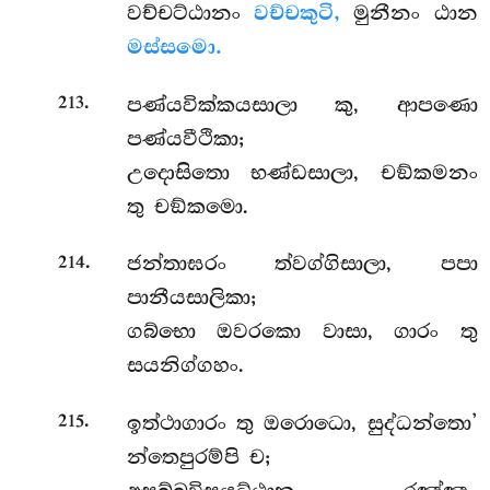
වච්චට්ඨානං
වච්චකුටි,
මුනීනං ඨාන
මස්සමො.
.
පණ්යවික්කයසාලා කු, ආපණො
213
පණ්යවීථිකා;
උදොසිතො භණ්ඩසාලා, චඞ්කමනං
තු චඞ්කමො.
.
ජන්තාඝරං ත්වග්ගිසාලා, පපා
214
පානීයසාලිකා;
ගබ්භො ඔවරකො වාසා, ගාරං තු
සයනිග්ගහං.
.
ඉත්ථාගාරං තු ඔරොධො, සුද්ධන්තො’
215
න්තෙපුරම්පි ච;