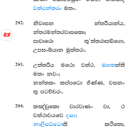
වත්ථන්තරං
මතං.
.
නිවාසන න්තරීයාන්ය,
292
න්තරමන්තරවාසකො;
📜
පාවාරො තු’ත්තරාසඞ්ගො,
උපසංබ්යාන මුත්තරං.
.
උත්තරීය මථො වත්ථ,
මහත
න්ති
293
මතං නවං;
නන්තකං කප්පටො ජිණ්ණ, වසනං
තු පටච්චරං.
.
කඤ්චුකො වාරවාණං වා, ථ
294
වත්ථාවයවෙ
දසා;
නාලිපට්ටො
ති කථිතො,