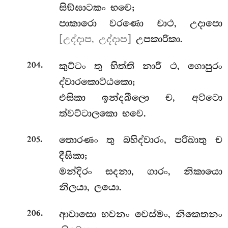
සිඞ්ඝාටකං භවෙ;
පාකාරො වරණො චාථ, උදාපො
[උද්දාප, උද්දාප]
උපකාරිකා.
.
කුට්ටං තු භිත්ති නාරී ථ, ගොපුරං
204
ද්වාරකොට්ඨකො;
එසිකා ඉන්දඛීලො ච, අට්ටො
ත්වට්ටාලකො භවෙ.
.
තොරණං තු බහිද්වාරං, පරිඛාතු ච
205
දීඝිකා;
මන්දිරං සදනා, ගාරං, නිකායො
නිලයා, ලයො.
.
ආවාසො භවනං වෙස්මං, නිකෙතනං
206