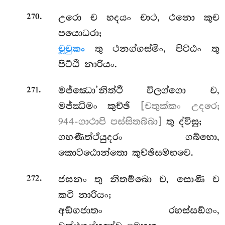
.
උරො ච හදයං චාථ, ථනො කුච
270
පයොධරා;
චූචුකං
තු ථනග්ගස්මිං, පිට්ඨං තු
පිට්ඨි නාරියං.
.
මජ්ඣො’නිත්ථී
විලග්ගො ච,
271
මජ්ඣිමං කුච්ඡි
[චතුක්කං උදරෙ;
944-ගාථාපි පස්සිතබ්බා]
තු ද්විසු;
ගහණීත්ථ්යුදරං ගබ්භො,
කොට්ඨොන්තො කුච්ඡිසම්භවෙ.
.
ජඝනං තු නිතම්බො ච, සොණී ච
272
කටි නාරියං;
අඞ්ගජාතං රහස්සඞ්ගං,