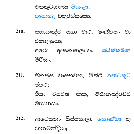
එකකූටයුතො
මාළො,
පාසාදො
චතුරස්සකො.
.
සභායඤ්ච සභා චාථ, මණ්ඩපං වා
210
ජනාලයො;
අථො ආසනසාලායං,
පටික්කමන
මීරිතං.
.
ජිනස්ස වාසභවන, මිත්ථී
ගන්ධකුටි
211
ප්යථ;
ථියං රසවතී පාක, ට්ඨානඤ්චෙව
මහානසං.
.
ආවෙසනං සිප්පසාලා,
සොණ්ඩා
තු
212
පානමන්දිරං;