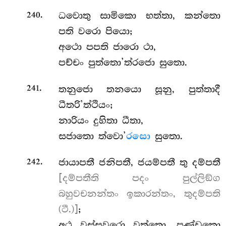
.
ධවොතු සාමිකො භත්තා, කන්තො
240
පති වරො පියො;
අථො පපති ජාරො ථා,
පච්චං පුත්තො’ත්රජො සුතො.
.
තනුජො තනයො සූනු, පුත්තාදී
241
ධීතරි’ත්ථියං;
නාරියං දුහිතා ධීතා,
සජාතො ත්වො’
රසො
සුතො.
.
ජායාපතී ජනිපතී, ජයම්පතී තු දම්පතී
242
[දම්පතීති පදං පුල්ලිඞ්ග
බහුවචනන්තං ඉකාරන්තං, තුදම්පති
(ටී.)]
;
අථ වස්සවරො වුත්තො, පණ්ඩකො