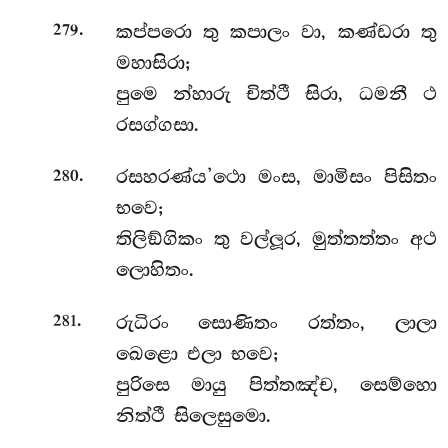
.
කප්පරො තු කපාලං වා, කණ්ඩරා තු
279
මහාසිරා;
පුමෙ න්හාරු චිත්ථී සිරා, ධමනී ථ
රසග්ගසා.
.
රසහරණ්ය’ථො මංස, මාමිසං පිසිතං
280
භවෙ;
තිලිඞ්ගිකං තු වල්ලූර, මුත්තත්තං අථ
ලොහිතං.
.
රුධිරං සොණිතං රත්තං, ලාලා
281
ඛෙළො එලා භවෙ;
පුරිසෙ මායු පිත්තඤ්ච, සෙම්හො
නිත්ථී සිලෙසුමො.