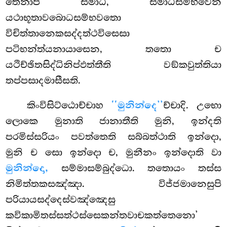
තෙනාපි සමාධි, සමාධිසම්භවෙන
යථාභූතාවබොධසම්භවතො
විචිත්තානෙකසද්දත්ථවිසෙසා
පටිභන්ත්යනායාසෙන, තතො ච
යථිච්ඡිතසිද්ධිනිප්ඵත්තීති වඞ්කවුත්තියා
තප්පසාදමාසීසති.
කිංවිසිට්ඨොච්චාහ
‘‘මුනින්දෙ’’
ච්චාදි. උභො
ලොකෙ මුනාති ජානාතීති මුනි, ඉන්දති
පරමිස්සරියං පවත්තෙති සබ්බත්ථාති ඉන්දො,
මුනි ච සො ඉන්දො ච, මුනීනං ඉන්දොති වා
මුනින්දො,
සම්මාසම්බුද්ධො. තතොයං තස්ස
නිමිත්තකසඤ්ඤා. විජ්ජමානෙසුපි
පරියායසද්දෙස්වඤ්ඤෙසු
කවිකාමිතස්සත්ථස්සෙකන්තවාචකත්තෙනො’