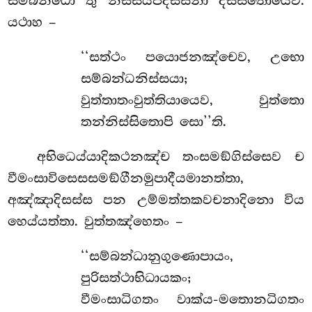
සම්බන්ධො තු නිස්සයපදස්සිනා දස්සිතොයෙව.
යථාහ –
‘‘සත්ථං පයොජනඤ්චෙව, උභො
සම්බන්ධනිස්සයා;
වුත්තාතංවුත්තියායෙව, වුත්තො
තන්නිස්සිතොපි සො’’ති.
අභිධෙය්යාදිකථනඤ්ච තංසමඞ්ගිස්සෙව ච
වීමංසාවිසෙසසමඞ්ගීනමුපාදීයමානත්තා,
අඤ්ඤාදිසස්ස පන උම්මත්තකවචනාදිනො විය
හෙය්යත්තා. වුත්තඤ්හෙතං –
‘‘සම්බන්ධානුගුණොපායං,
පුරිසත්ථාභිධායකං;
වීමංසාධිගතං වාක්ය-මතොනධිගතං