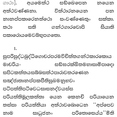
ගාථා]
. අයමෙත්ථ සඞ්ඛෙපෙන නයෙන
අත්ථවණ්ණනා. විත්ථාරනයෙන පන
නානප්පකාරෙනත්ථො සංවණ්ණෙතුං සක්කා.
තථා සති ගන්ථගාරවොපි සියාති
පකාරොයමෙවබ්භුපගතො.
.
1
සුපරිසුද්ධබුද්ධිගොචරපරමවිචිත්තගන්ථකාරකොය
මාචරිය- සඞ්ඝරක්ඛිතමහාසාමිපාදො
සපිටකත්තයසබ්බසත්ථපාරාවතරණෙන
සඤ්ජාතානප්පකපීතිසුඛමනුභවං
පටිපත්තිපටිවෙධසාසනද්වයස්ස
පරියත්තිමූලකත්තා යෙන කෙනචි පරියායෙන
තස්සා පරියත්තියා අත්ථාවබොධෙන ‘‘අප්පෙව
නාම සාධුජනං පරිතොසෙය්ය’’මිති