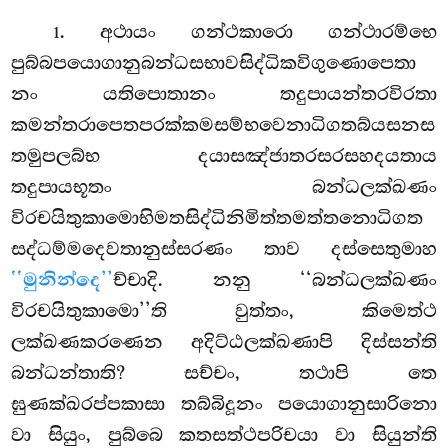
. අථායං
ගන්ථකාරො ගන්ථාරම්භෙ
1
පුබ්බපයොගානුබන්ධසභාවසිද්ධිකවිගුණොපෙතා
නං යතිපොතානං තදුපායන්තරවිරතා
කමන්තරාපෙතපරක්කමසම්භවෙනාධිගතබ්යසනස
තමුපලබ්භ දයාසඤ්ජාතරසරසහදයතාය
තදුපායභූතං බන්ධලක්ඛණං
විරචයිතුකාමොභිමතසිද්ධිනිමිත්තමත්තනොධිගත
සද්ධම්මදෙවතානුස්සරණං තාව දස්සෙතුමාහ
‘‘මුනින්දෙ’’
ච්චාදි. නනු ‘‘බන්ධලක්ඛණං
විරචයිතුකාමො’’ති වුත්තං, කිමෙත්ථ
ලක්ඛණකරණෙන අදිට්ඨලක්ඛණාපි දිස්සන්ති
බන්ධන්තාති? සච්චං, තථාපි තෙ
ඝුණක්ඛරප්පකාසා තබ්බිදූනං පයොගානුසාරිනො
වා සියුං, පුබ්බෙ කතසත්ථපරිචයා වා සියුන්ති