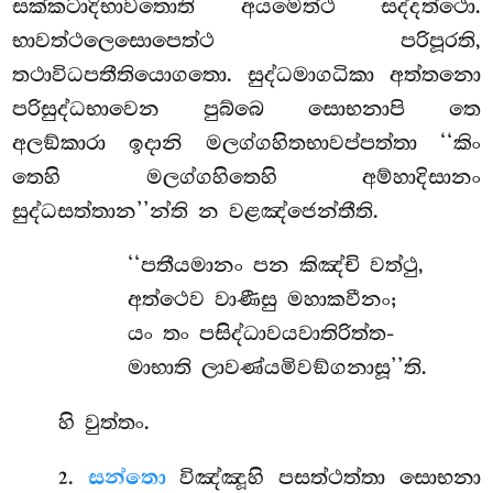
සක්කටාදිභාවතොති අයමෙත්ථ සද්දත්ථො.
භාවත්ථලෙසොපෙත්ථ පරිපූරති,
තථාවිධපතීතියොගතො. සුද්ධමාගධිකා අත්තනො
පරිසුද්ධභාවෙන පුබ්බෙ සොභනාපි තෙ
අලඞ්කාරා ඉදානි මලග්ගහිතභාවප්පත්තා ‘‘කිං
තෙහි මලග්ගහිතෙහි අම්හාදිසානං
සුද්ධසත්තාන’’න්ති න වළඤ්ජෙන්තීති.
‘‘පතීයමානං පන කිඤ්චි වත්ථු,
අත්ථෙව වාණීසු මහාකවීනං;
යං තං පසිද්ධාවයවාතිරිත්ත-
මාභාති ලාවණ්යමිවඞ්ගනාසූ’’ති.
හි වුත්තං.
.
සන්තො
විඤ්ඤූහි පසත්ථත්තා සොභනා
2