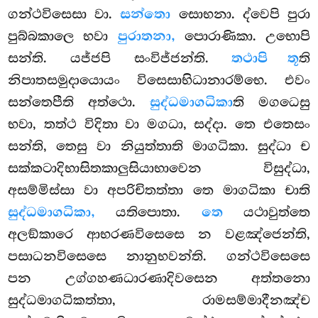
ගන්ථවිසෙසා වා.
සන්තො
සොභනා. ද්වෙපි පුරා
පුබ්බකාලෙ භවා
පුරාතනා,
පොරාණිකා. උභොපි
සන්ති. යජ්ජපි සංවිජ්ජන්ති.
තථාපි තූ
ති
නිපාතසමුදායොයං
විසෙසාභිධානාරම්භෙ. එවං
සන්තෙපීති අත්ථො.
සුද්ධමාගධිකා
ති මගධෙසු
භවා, තත්ථ විදිතා වා මගධා, සද්දා. තෙ එතෙසං
සන්ති, තෙසු වා නියුත්තාති මාගධිකා. සුද්ධා ච
සක්කටාදිභාසිතකාලුසියාභාවෙන විසුද්ධා,
අසම්මිස්සා වා අපරිචිතත්තා තෙ මාගධිකා චාති
සුද්ධමාගධිකා,
යතිපොතා.
තෙ
යථාවුත්තෙ
අලඞ්කාරෙ ආභරණවිසෙසෙ න වළඤ්ජෙන්ති,
පසාධනවිසෙසෙ නානුභවන්ති. ගන්ථවිසෙසෙ
පන උග්ගහණධාරණාදිවසෙන අත්තනො
සුද්ධමාගධිකත්තා, රාමසම්මාදීනඤ්ච