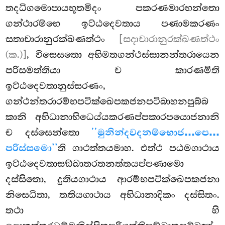
තදධිගමොපායභූතමිදං පකරණමාරභන්තො
ගන්ථාරම්භෙ ඉට්ඨදෙවතාය පණාමකරණං
සතාචාරානුරක්ඛණත්ථං
[සදාචාරානුරක්ඛණත්ථං
(ක.)]
, විසෙසතො අභිමතගන්ථස්සානන්තරායෙන
පරිසමත්තියා ච කාරණමිති
ඉට්ඨදෙවතානුස්සරණං,
ගන්ථන්තරාරම්භපටික්ඛෙපකජනපටිබාහනපුබ්බ
කානි අභිධානාභිධෙය්යකරණප්පකාරපයොජනානි
ච දස්සෙන්තො
‘‘මුනින්දවදනම්භොජ…පෙ…
පරිස්සමො’’
ති ගාථත්තයමාහ. එත්ථ පඨමගාථාය
ඉට්ඨදෙවතාසඞ්ඛාතරතනත්තයප්පණාමො
දස්සිතො, දුතියගාථාය ආරම්භපටික්ඛෙපකජනා
නිසෙධිතා, තතියගාථාය අභිධානාදිකං දස්සිතං.
තථා හි