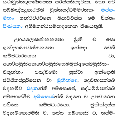
යථාවුත්තගුණොපෙතා සරස්සතීදෙවතා, නො චෙ
සබ්බඤ්ඤුභාරතීති වුත්තසද්ධම්මරතනං
මය්හං
මනං
ගන්ථවිරචනෙ බ්යාවටස්ස මෙ චිත්තං
පීණයතං
අභිමතත්ථසම්පාදනෙන පීණයතූති.
උභයලොකජානනතො මුනි ච සො
ඉන්දභාවපවත්තනතො ඉන්දො චෙති
කම්මධාරයෙන වා,
අගාරියමුනිඅනගාරියමුනිසෙඛමුනිඅසෙඛමුනීනං
චතුන්නං පඤ්චමො හුත්වා ඉන්දොති
ඡට්ඨීතප්පුරිසෙන වා
මුනින්දො
. දෙවතාපක්ඛෙ
වදනමිව
වදන
න්ති අම්භොජෙ, සද්ධම්මපක්ඛෙ
අම්භොජමිව
අම්භොජ
න්ති වදනෙ ච උපචාරෙන
ගහිතෙ කම්මධාරයො. මුනින්දස්ස
වදනම්භොජමිති ච, තස්ස ගබ්භොති ච, තස්මිං