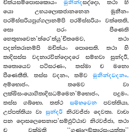
චිත්යසම්පොසකොයං
මුනින්ද
සද්දො, තථා හි
යො උභයලොකජානනෙන මුනීනං
පරමිස්සරියපුග්ගලානම්පි පරමිස්සරියං වත්තෙති,
සො පරං පීණෙති
හෙතුභාවෙන’ත්රෙ’ත්යු’චිතමෙව, තථා
පදන්තරානම්පි ඔචිත්යං පොසෙති. තථා හි
තාදිසස්ස වදනාරවින්දොදරෙ සම්භවා සුන්දරී,
තතොයෙව පටිසරණං, තස්මා ච මනො
පීණෙතීති. තස්ස වදනං, තමිව
මුනින්දවදනං,
අම්භොජං. තමෙව වා
ලක්ඛිසංයොගිතාදිසධම්මෙන’ම්භොජං, පදුමං.
තස්ස ගබ්භො. තත්ථ
සම්භවෙන
පවත්තියා,
උප්පත්තියා වා
සුන්දරී
නිරවජ්ජා දෙවතා. වාචා
පන දොසලෙසෙනාප’සම්ඵුට්ඨාව නිරවජ්ජා, තථා
ච වක්ඛති ‘‘ගුණාලඞ්කාරසංයුත්තා’’