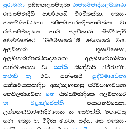
පුරාතනා
පුබ්බකාලසම්භූතා
රාමසම්මාද්යලඞ්කාරා
රාමසම්මාදීහි ආචරියෙහි විරචිතත්තා, තෙසං
තංසම්බන්ධතො තබ්බොහාරසදිසනාමත්තා වා
රාමසම්මාදයො නාම අලඞ්කාරා කිස්මිඤ්චි
වෙජ්ජසත්ථෙ ‘‘බිම්බිසාරො’’ති වොහාරො විය.
අලඞ්කාරා භූසාවිසෙසා,
අලඞ්කාරත්තපටිපාදනතො අලඞ්කාරනාමිකා
ගන්ථවිසෙසා වා
සන්ති
කිඤ්චාපි විජ්ජන්ති,
තථාපි තු
එවං සන්තෙපි
සුද්ධමාගධිකා
සක්කටපාකතාදීසු අඤ්ඤභාසාසු පරිචයාභාවතො
කෙවලමාගධිකා
තෙ
රාමසම්මාදිකෙ අලඞ්කාරෙ
න වළඤ්ජෙන්ති
පසාධනවසෙන,
උග්ගහණධාරණාදිවසෙන
න සෙවන්ති. මගධෙසු
භවා, තෙසු වා විදිතා මගධා, සද්දා. තෙ එතෙසං