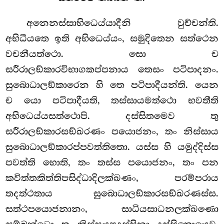
අනෙනස්සාභිධෙය්යාදීනි
වුච්චන්ති.
අභිධීයතෙ ඉති අභිධෙය්යං, සමුදිතෙන සත්ථෙන
වචනීයත්ථො. සො ච
සරීරාලඞ්කාරවිභාගකප්පනාය තෙසං පටිපාදනං.
සුබොධාලඞ්කාරෙන හි තෙ පටිපාදීයන්ති. යෙන
ච යො පටිපාදීයති, තස්සායමත්ථො භවතීති
අභිධෙය්යසත්ථොපි. දස්සිතමෙව තු
සරීරාලඞ්කාරසඞ්ඛරණං පයොජනං, තං නිස්සාය
සුබොධාලඞ්කාරප්පවත්තිතො. යස්ස හි යමුද්දිස්ස
පවත්ති හොති, තං තස්ස පයොජනං, තං පන
කවිත්තකිත්තිපසිද්ධාදිලක්ඛණං, පරම්පරාය
තදත්ථතාය සුබොධාලඞ්කාරසඞ්ඛරණස්ස.
සත්ථපයොජනානං, සාධියසාධනලක්ඛණො