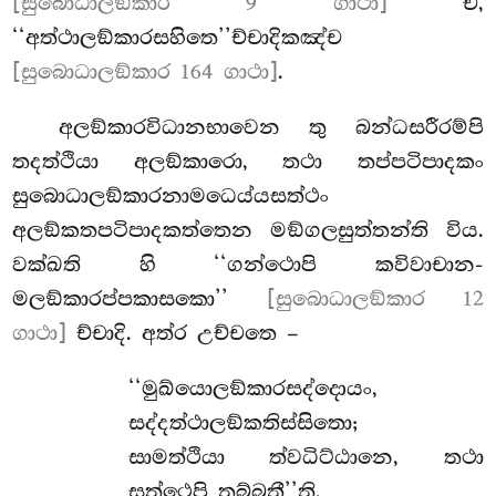
[සුබොධාලඞ්කාර 9 ගාථා]
ච,
‘‘අත්ථාලඞ්කාරසහිතෙ’’ච්චාදිකඤ්ච
[සුබොධාලඞ්කාර 164 ගාථා]
.
අලඞ්කාරවිධානභාවෙන තු බන්ධසරීරම්පි
තදත්ථියා අලඞ්කාරො, තථා තප්පටිපාදකං
සුබොධාලඞ්කාරනාමධෙය්යසත්ථං
අලඞ්කතපටිපාදකත්තෙන මඞ්ගලසුත්තන්ති විය.
වක්ඛති හි ‘‘ගන්ථොපි කවිවාචාන-
මලඞ්කාරප්පකාසකො’’
[සුබොධාලඞ්කාර 12
ගාථා]
ච්චාදි. අත්ර උච්චතෙ –
‘‘මුඛ්යොලඞ්කාරසද්දොයං,
සද්දත්ථාලඞ්කතිස්සිතො;
සාමත්ථියා ත්වධිට්ඨානෙ, තථා
සත්ථෙපි තබ්බතී’’ති.