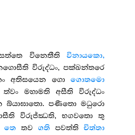
සත්තෙ විනෙතීති
විනායකො,
ොසීති විරුද්ධං, පක්ඛන්තරෙ
න්නං අතිසයෙන ගො
ගොතමො
්වං මහාමති අසීති විරුද්ධං
න බ්යාඝාතො. පණීතො මධුරො
ති විරුජ්ඣති, භගවතො තු
.
තෙ
තව
ගති
පවත්ති
චිත්තා