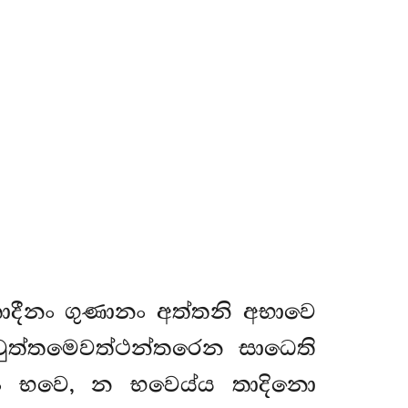
තාදීනං ගුණානං අත්තනි අභාවෙ
ත්තමෙවත්ථන්තරෙන සාධෙති
ිං භවෙ, න භවෙය්ය තාදිනො