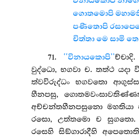
විනායකොපි
නාගො
ගොතමොපි මහාමත
පණීතොපි රසාපෙ
චිත්තා මෙ සාමි තෙ
71
.
‘‘විනායකොපි’’
ච්චාදි
වුද්ධො, භගවා ච. තත්ථ යදා
ත්වවිරුද්ධං භගවතො ආගු
හීනපසු, ගොතමවංසාවතිණ්ණ
අච්චන්තහීනපසුනො මහතියා
රසො, උත්තමො ච සුගතො. 
රසෙහි සිඞ්ගාරාදීහි අපෙතොති