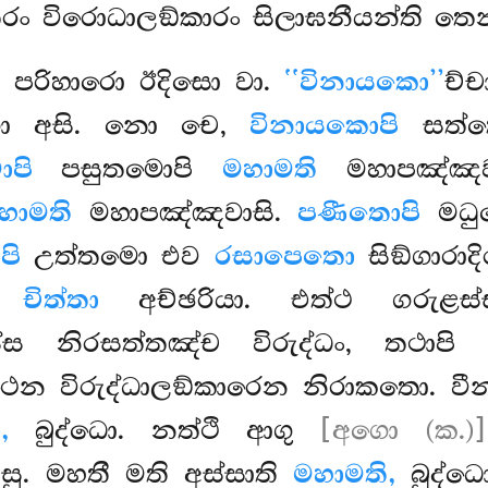
න්තරං විරොධාලඞ්කාරං සිලාඝනීයන්ති තෙ
පරිහාරො ඊදිසො වා.
‘‘විනායකො’’
ච්ච
 අසි. නො චෙ,
විනායකොපි
සත්ත
පි
පසුතමොපි
මහාමති
මහාපඤ්ඤ
හාමති
මහාපඤ්ඤවාසි.
පණීතොපි
මධු
පි
උත්තමො එව
රසාපෙතො
සිඞ්ගාරා
ං
චිත්තා
අච්ඡරියා.
එත්ථ ගරුළස
 නිරසත්තඤ්ච විරුද්ධං, තථාපි අ
ෙන විරුද්ධාලඞ්කාරෙන නිරාකතො. ව
,
බුද්ධො. නත්ථි ආගු
[අගො (ක.)]
. මහතී මති අස්සාති
මහාමති,
බුද්ධ