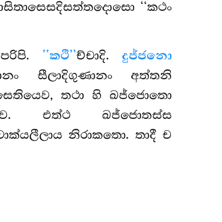
ාසිතාසෙසදිසත්තදොසො ‘‘කථං
පරිපි.
‘‘කථි’’
ච්චාදි.
දුජ්ජනො
නං සීලාදිගුණානං
අත්තනි
තියෙව, තථා හි ඛජ්ජොතො
ව. එත්ථ ඛජ්ජොතස්ස
ාක්යලීලාය නිරාකතො. තාදී ච