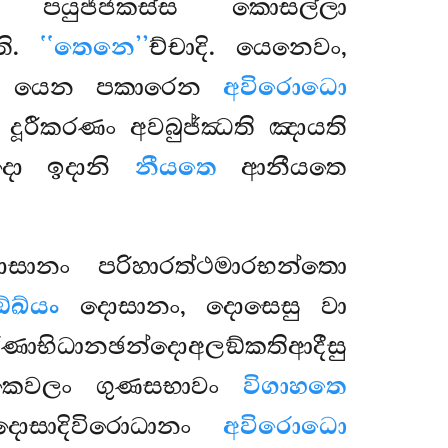
යුජ්ජකස්ස කොසල්ලා
ති.
‘‘තෙනෙ’’
ච්චාදි. යෙනෙවං,
යෙන පකාරෙන
අවිරොධො
දූරීකරණං අවබුජ්ඣති ඤායති
දො ඉදානි
නීයතෙ
ආනීයතෙ
දොසානං පරිහාරත්ථමාරභන්තො
්ඛ්යං
දොසානං, දොසෙසු වා
ාභිධානඡන්දොඅලඞ්කතිආදීසු
කෙවලං ගුණසභාවං
විගාහතෙ
දොසාදිවිරොධානං
අවිරොධො