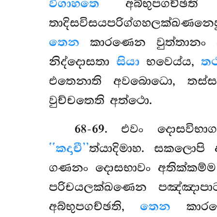
විගාහතෙ
අබ්භුපගච්ඡත
තාදිසවිසයපරිග්ගහලක්ඛණන
තෙන
කාරණෙන වුත්තානං වි
නිද්දොසතා
සියා
භවෙය්ය,
තථ
එතෙනාති අවබොධො, තස්ස
වුච්චතෙති අත්ථො.
68-69
. එවං දොසවිභාගං
‘‘කදාචී’’
ත්යාදිමාහ. සකලොපි
ගණනං දොසභාවං අතික්කම්ම
පරිචයලක්ඛණෙන පඤ්ඤා
අබ්භුපගච්ඡති,
තෙන
කාර