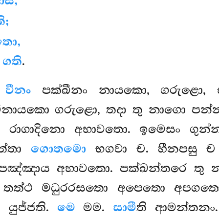
සි,
ි;
තො,
 ගති
.
.
වීනං
පක්ඛීනං නායකො, ගරුළො, 
 විනායකො ගරුළො, තදා තු නාගො පන්නග
ස්ස රාගාදිනො අභාවතො. ඉමෙසං ගු
ත්තා
ගොතමො
භගවා ච. හීනපසු ච ත
 පඤ්ඤාය අභාවතො. පක්ඛන්තරෙ තු 
තත්ථ මධුරරසතො අපෙතො අපගතොසී
 යුජ්ජති.
මෙ
මම.
සාමී
ති ආමන්තනං