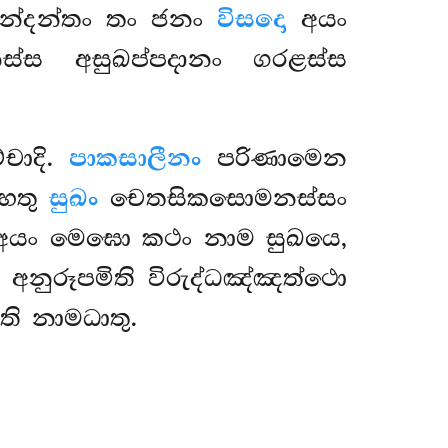
න්දන්තං තං ජනං
විසදො
අයං
්ස අසුඛප්පදානං ගරළස්ස
්චාදි.
පාකසාලීනං
පරිණාමෙන
ෙතු
සුඛං
චෙතසිකසොමනස්සං
යං මෙඝො කථං නාම සුඛයෙ,
අනුරූපමිති විරුද්ධඤ්ඤත්ථො
ි නාමධාතු.