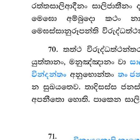
රත්තසාලිආදීනං සාලිජාතීනං
මෙඝො අම්බුදො කථං නාම
මෙඝස්සානුරූපන්ති විරුද්ධත්ථ
70
. තත්ථ විරුද්ධත්ථන්
යුත්තානං, මනුඤ්ඤානං වා
සා
වින්දන්තං
අනුභොන්තං
තං ජ
න සුඛයතෙව. තාදිසස්ස ජනස්
අපනීතො හොති. පාකෙන සාලින
71
.