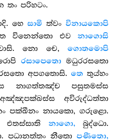
න තං පරිහටං.
ාදි. හෙ
සාමි
ත්වං
විනායකොපි
ෙ විනෙන්තො එව
නාගොසි
වාසි. නො චෙ,
ගොතමොපි
රොපි
රසාපෙතො
මධුරරසතො
දිරසතො අපගතොසි.
තෙ
තුය්හං
්ස නාගත්තඤ්ච පසුතමස්ස
ඤ්ඤපක්ඛස්ස අවිරුද්ධත්තා
ීනං පක්ඛීනං නායකො, ගරුළො.
එතස්සාති
නාගො,
බුද්ධො.
ො. පධානත්තං නීතො
පණීතො,