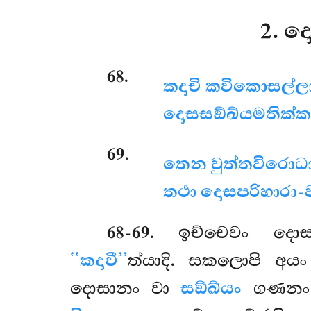
2. 
68
.
කදාචි කවිකොසල්
දොසසඞ්ඛ්යමතික්කම
69
.
තෙන වුත්තවිරොධ
තථා දොසපරිහාරා
68-69
. ඉච්චෙවං
දොස
‘‘කදාචී’’
ත්යාදි. සකලොපි අය
දොසානං වා
සඞ්ඛ්යං
ගණනං