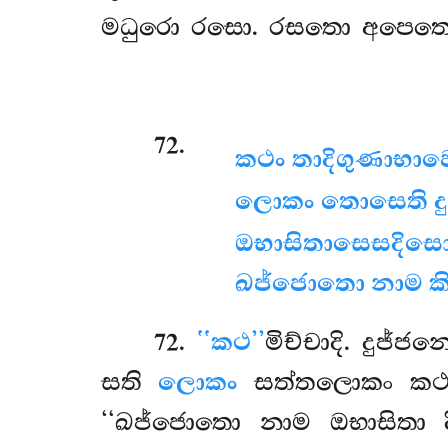
මධුරො රසො. රසතො අපෙත
72
.
කථං තාදිගුණාභාව
ලොකං තොසෙති ද
ඔභාසිතාසෙසදිසො
ඛජ්ජොතො නාම කි
72
.
‘‘කථ’’
මිච්චාදි. දුජ
සති
ලොකං
සත්තලොකං කථං 
‘‘ඛජ්ජොතො නාම ඔභාසිතා 