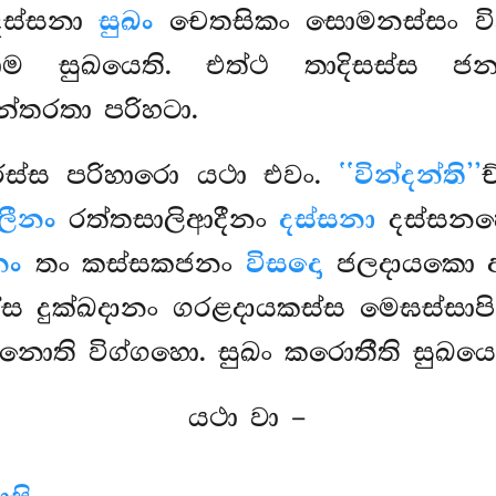
 දස්සනා
සුඛං
චෙතසිකං සොමනස්සං වි
 සුඛයෙති. එත්ථ තාදිසස්ස ජනස
න්තරතා පරිහටා.
තරස්ස පරිහාරො යථා එවං.
‘‘වින්දන්ති’’
ච
ලීනං
රත්තසාලිආදීනං
දස්සනා
දස්සනහ
නං
තං කස්සකජනං
විසදො
ජලදායකො අ
ස දුක්ඛදානං ගරළදායකස්ස මෙඝස්සාපි 
ොති විග්ගහො. සුඛං කරොතීති සුඛයෙත
යථා වා –