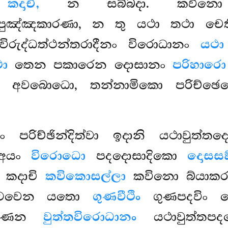
ි
කදාචි,
න සබ්බදා. කවිනො ප
ෙපුඤ්ඤකාරණා, න තු යථා තථා චෙ
රුද්ධත්ථන්තරාදීනං විරොධානං
යථා
ා
තෙන පකාරෙන දොසානං
පරිහාරො
 අවබොධො, තන්නාමිකො පරිච්ඡෙ
 පරිච්ඡින්දිත්වා ඉදානි යථාවුත්ත
 අයං
විරොධො
පදදොසාදිකො
දොසසඞ
 කදාචි
කවිකොසල්ලා
කවිනො බ්යාකරණ
පාටවෙන යතො
ගුණවීථිං
ගුණපදවිං 
ණෙන
වුත්තවිරොධානං
යථාවුත්තපද