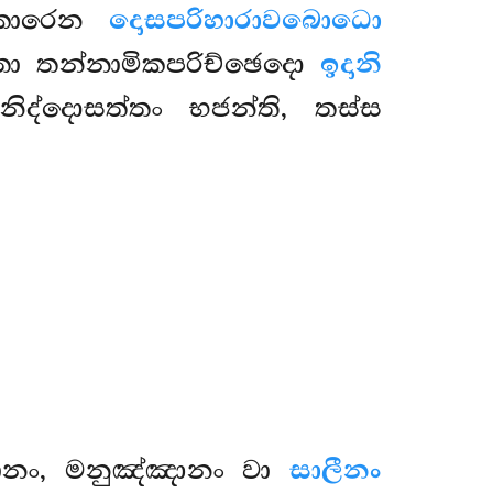
කාරෙන
දොසපරිහාරාවබොධො
තා තන්නාමිකපරිච්ඡෙදො
ඉදානි
නිද්දොසත්තං භජන්ති, තස්ස
ානං, මනුඤ්ඤානං වා
සාලීනං