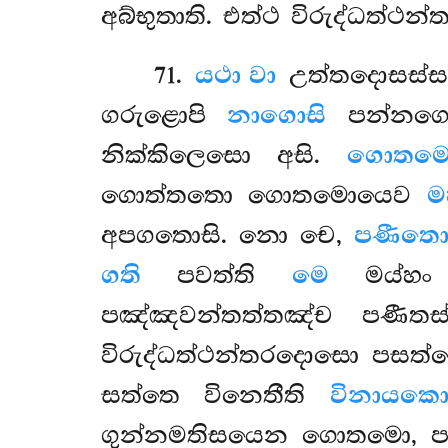
අබ්භුතාති. එත්ථ විරුද්ධත්ථ
71
.
යථා වා
උත්තදොසස්ස 
ගරුළොපි
නාගොසි
පන්නගො
නික්කිලෙසො අසි.
ගොතමො
ගොත්තතො ගොතමොයෙව
ම
අපගතොසි. නො චෙ,
පණීතො
ගති
පවත්ති
මෙ
මය්හ
පඤ්ඤවන්තත්තඤ්ච පණීතස්ස
විරුද්ධත්ථන්තරදොසො පසත්ථ
සත්තෙ විනෙතීති
විනායකො
ගුන්නමතිසයෙන ගොතමො, පසු