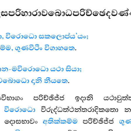
දොසපරිහාරාවබොධපරිච්ඡෙදවණ
ලා, විරොධො සකලොප්ය’යං;
්ම, ගුණවීථිං විගාහතෙ
.
ාන-මවිරොධො යථා සියා;
-වබොධො දානි නීයතෙ
.
විභාගං පරිච්ඡිජ්ජ ඉදානි යථාවුත්ත
ං
විරොධො
විරුද්ධත්ථන්තරාදිකතො
 දොසභාවං
අතික්කම්ම
පරිච්ඡිජ්ජ
ගුණ