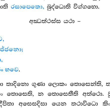
ොති
රසාපෙතො,
බුද්ධොති විග්ගහො.
අඣත්ථස්ස යථා –
ෙ,
ුජ්ජනො;
,
ං භවෙ
.
්ජනො තාදිනො ගුණා ලොකං තොසෙන්ති, 
තොසෙති, න තොසෙතීති අත්ථො. වු
දීපිතා අසෙසදිසා යෙන තථාවිධො ක