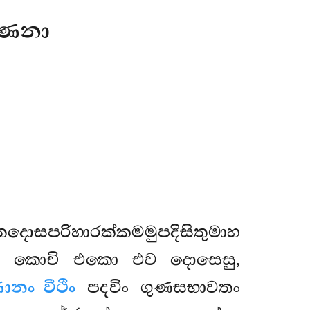
්ණනා
දොසපරිහාරක්කමමුපදිසිතුමාහ
 න කොචි එකො එව දොසෙසු,
ානං වීථිං
පදවිං ගුණසභාවතං