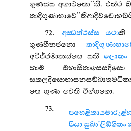
ගුණස්ස අභාවතො’’ති. එත්ථ
තාදිගුණාභාවෙ’’තිආදිවචොභඞ්
72
.
අඣත්ථස්ස යථා
ති
ගුණහීනජනො
තාදිගුණාභාව
අවිජ්ජමානත්තෙ සති
ලොකං
නාම ඔභාසිතාසෙසදි
සකලදිසොභාසනසඞ්ඛාතමධිකත්ථ
තෙ ගුණා චෙති විග්ගහො.
73
.
පහෙළිකායමාරුළ්හා,
පියා සුඛා’ලිඞ්ගිත