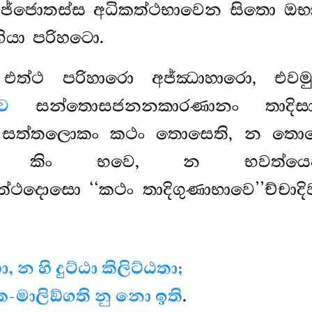
 ඛජ්ජොතස්ස අධිකත්ථභාවෙන සිතො ඔභ
ගියා පරිහටො.
 එත්ථ පරිහාරො අජ්ඣාහාරො, එවමු
ෙ
සන්තොසජනනකාරණානං තාදිසා
සත්තලොකං කථං තොසෙති, න තොසෙ
සො කිං භවෙ, න භවත්යෙ
දොසො ‘‘කථං තාදිගුණාභාවෙ’’ච්චාදිව
 න හි දුට්ඨා කිලිට්ඨතා;
ං ක-මාලිඞ්ගති නු නො ඉති
.