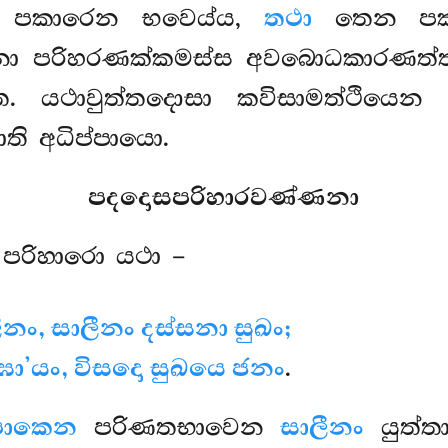
පකාරෙන භවෙය්ය,
තථා
තෙන ප
ිනො පරිහරණක්කමස්ස අවබොධකාරණත්
. යථාවුත්තදොසා කවිසාමත්ථියෙන 
ති අධිප්පායො.
පදදොසපරිහාරවණ්ණනා
 පරිහාරො යථා –
ීනං, සාලීනං දස්සනා සුඛං;
’යං, විසදො සුඛයෙ ජනං
.
පාකෙන
පරිණතභාවෙන
සාලීනං
යුත්ත