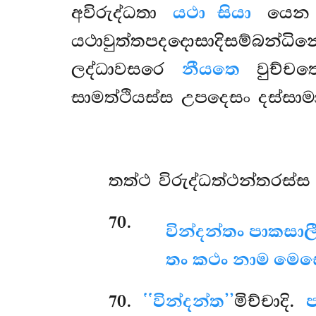
අවිරුද්ධතා
යථා
සියා
යෙන 
යථාවුත්තපදදොසාදිසම්බන්ධ
ලද්ධාවසරෙ
නීයතෙ
වුච්චතෙ
සාමත්ථියස්ස උපදෙසං දස්සාමා
තත්ථ විරුද්ධත්ථන්තරස්ස
70
.
වින්දන්තං පාකසාල
තං කථං නාම මෙඝො
70
.
‘‘වින්දන්ත’’
මිච්චාදි.