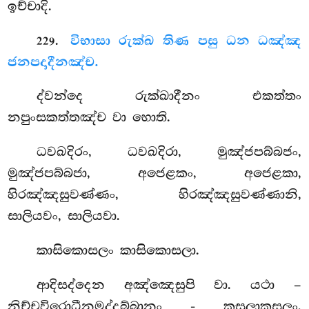
ඉච්චාදි.
.
විභාසා රුක්ඛ තිණ පසු ධන ධඤ්ඤ
229
ජනපදාදීනඤ්ච.
ද්වන්දෙ
රුක්ඛාදීනං එකත්තං
නපුංසකත්තඤ්ච වා හොති.
ධවඛදිරං, ධවඛදිරා, මුඤ්ජපබ්බජං,
මුඤ්ජපබ්බජා, අජෙළකං, අජෙළකා,
හිරඤ්ඤසුවණ්ණං, හිරඤ්ඤසුවණ්ණානි,
සාලියවං, සාලියවා.
කාසිකොසලං
කාසිකොසලා.
ආදිසද්දෙන අඤ්ඤෙසුපි වා. යථා –
නිච්චවිරොධීනමද්දබ්බානං - කුසලාකුසලං,