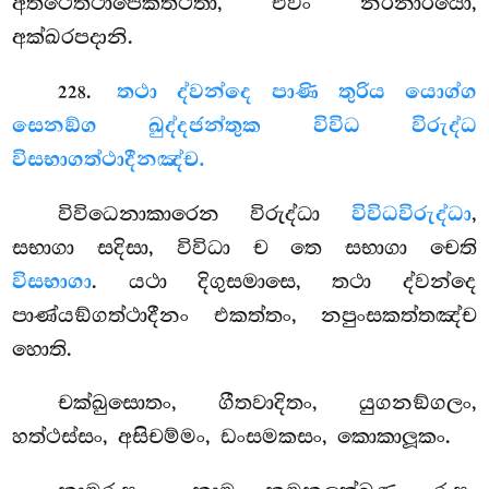
අත්ථෙත්ථාපෙකත්ථතා, එවං නරනාරියො,
අක්ඛරපදානි.
.
තථා ද්වන්දෙ පාණි තුරිය යොග්ග
228
සෙනඞ්ග ඛුද්දජන්තුක විවිධ විරුද්ධ
විසභාගත්ථාදීනඤ්ච.
විවිධෙනාකාරෙන විරුද්ධා
විවිධවිරුද්ධා
,
සභාගා සදිසා, විවිධා ච තෙ සභාගා චෙති
විසභාගා
. යථා දිගුසමාසෙ, තථා ද්වන්දෙ
පාණ්යඞ්ගත්ථාදීනං එකත්තං, නපුංසකත්තඤ්ච
හොති.
චක්ඛුසොතං, ගීතවාදිතං, යුගනඞ්ගලං,
හත්ථස්සං, අසිචම්මං, ඩංසමකසං, කොකාලූකං.