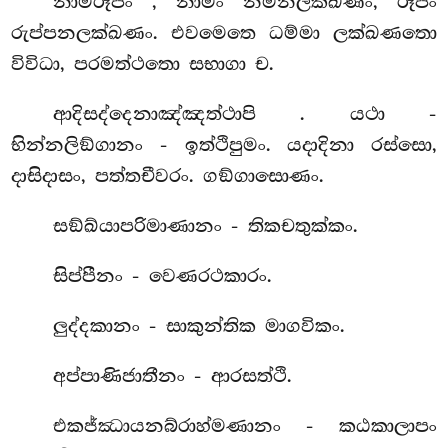
නාමරූපං
, නාමං නමනලක්ඛණං, රූපං
රුප්පනලක්ඛණං. එවමෙතෙ ධම්මා ලක්ඛණතො
විවිධා, පරමත්ථතො සභාගා ච.
ආදිසද්දෙනාඤ්ඤත්ථාපි
. යථා -
භින්නලිඞ්ගානං - ඉත්ථිපුමං. යදාදිනා රස්සො,
දාසිදාසං, පත්තචීවරං. ගඞ්ගාසොණං.
සඞ්ඛ්යාපරිමාණානං - තිකචතුක්කං.
සිප්පීනං - වෙණරථකාරං.
ලුද්දකානං - සාකුන්තික මාගවිකං.
අප්පාණිජාතීනං - ආරසත්ථි.
එකජ්ඣායනබ්රාහ්මණානං - කඨකාලාපං