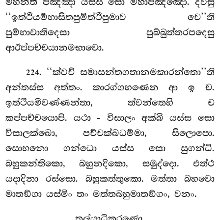
මහන්තී පඤ්ඤා යස්ස සො මහාපඤ්ඤො. ද්වීසු
‘‘ඉත්ථියම්භාසිතපුමිත්ථීපුමාව චෙ’’ති
පුම්භාවාතිදෙසා පුබ්බුත්තරපදෙසු
ආඊප්පච්චයානමභාවො.
. ‘‘ක්වචි
සමාසන්තගතානමකාරන්තො’’ති
224
අන්තස්ස අත්තං. කාරග්ගහණෙන ආ ඉ ච.
ඉත්ථියමිවණ්ණන්තා, ත්වන්තෙහි ච
කප්පච්චයොපි. යථා - විසාලං අක්ඛි යස්ස සො
විසාලක්ඛො, පච්චක්ඛධම්මා, සිලොපො.
සොභනො ගන්ධො යස්ස සො
සුගන්ධි.
බහුකන්තිකො, බහුනදිකො, සමුද්දො. එත්ථ
යදාදිනා රස්සො. බහුකත්තුකො. මත්තා බහවො
මාතඞ්ගා යස්මිං තං මත්තබහුමාතඞ්ගං, වනං.
තුල්යාධිකරණො.