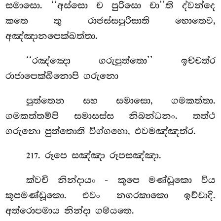
සමාසො. ‘‘අස්සො ච පුරිසො චා’’ති ද්වන්දෙ
කතෙ තු රාජස්සපුරිසාති හොතෙව,
අඤ්ඤානපෙක්ඛත්තා.
‘‘රඤ්ඤො ගරුපුත්තො’’ ඉච්චත්ර
රාජාපෙක්ඛිනොපි ගරුනො
පුත්තෙන
සහ සමාසො, ගමකත්තා.
ගමකත්තම්පි සමාසස්ස නිබන්ධනං. තත්ථ
ගරුනො පුත්තොති විග්ගහො, එවමඤ්ඤත්ර.
. රූපෙ සඤ්ඤා රූපසඤ්ඤා.
217
ක්වචි නින්දායං - කූපෙ මණ්ඩූකො විය
කූපමණ්ඩූකො. එවං නගරකාකො ඉච්චාදි.
අත්රොපමාය නින්දා ගම්යතෙ.