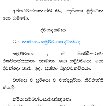
අප්පඨමන්තානන්ති කිං, දෙසිතො බුද්ධෙන
යො ධම්මො.
ද්වන්දසමාස
.
නාමානං සමුච්චයො ද්වන්දො.
227
සමුච්චයො
, ති පිණ්ඩීකරණං
එකවිභත්තිකානං නාමානං යො සමුච්චයො, සො
ද්වන්දො නාම, ඉදං සුත්තං බහුවචනවිසයං.
චන්දො ච සූරියො ච චන්දසූරියා. තිට්ඨන්ති
ත්යාදි-
ක්රියාසම්බන්ධසාමඤ්ඤතො