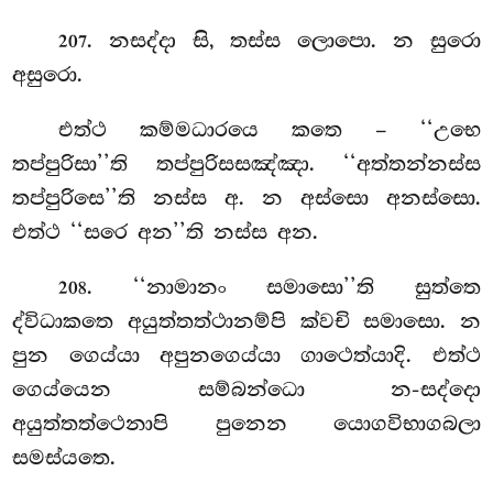
. නසද්දා සි, තස්ස ලොපො. න සුරො
207
අසුරො.
එත්ථ කම්මධාරයෙ කතෙ – ‘‘උභෙ
තප්පුරිසා’’ති තප්පුරිසසඤ්ඤා. ‘‘අත්තන්නස්ස
තප්පුරිසෙ’’ති නස්ස අ. න අස්සො අනස්සො.
එත්ථ ‘‘සරෙ අන’’ති නස්ස අන.
. ‘‘නාමානං
සමාසො’’ති සුත්තෙ
208
ද්විධාකතෙ අයුත්තත්ථානම්පි ක්වචි සමාසො. න
පුන ගෙය්යා අපුනගෙය්යා ගාථෙත්යාදි. එත්ථ
ගෙය්යෙන සම්බන්ධො න-සද්දො
අයුත්තත්ථෙනාපි පුනෙන යොගවිභාගබලා
සමස්යතෙ.