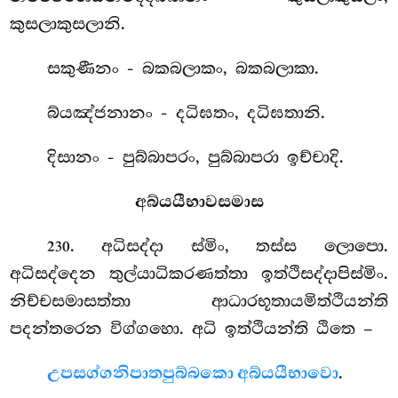
කුසලාකුසලානි.
සකුණීනං - බකබලාකං, බකබලාකා.
බ්යඤ්ජනානං - දධිඝතං, දධිඝතානි.
දිසානං - පුබ්බාපරං, පුබ්බාපරා ඉච්චාදි.
අබ්යයීභාවසමාස
. අධිසද්දා
ස්මිං, තස්ස ලොපො.
230
අධිසද්දෙන තුල්යාධිකරණත්තා ඉත්ථිසද්දාපිස්මිං.
නිච්චසමාසත්තා ආධාරභූතායමිත්ථියන්ති
පදන්තරෙන විග්ගහො. අධි ඉත්ථියන්ති ඨිතෙ –
උපසග්ගනිපාතපුබ්බකො අබ්යයීභාවො
.