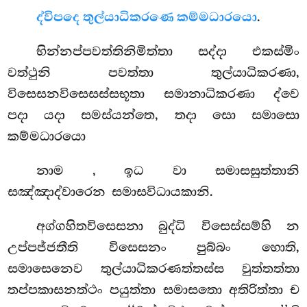
ද්විපදෙ තුල්යාධිකරණෙ කම්මධාරයො
.
භින්නප්පවත්තිනිමිත්තා
සද්දා එකස්මිං
වත්ථුනි පවත්තා තුල්යාධිකරණා,
විසෙසනවිසෙසස්සභූතා සමානාධිකරණා ද්වෙ
පදා යදා සමස්යන්තෙ, තදා සො සමාසො
කම්මධාරයො
නාම
, ඉධ වා සමාසසුත්තානි
සඤ්ඤාද්වාරෙන සමාසවිධායකානි.
අග්ගහිතවිසෙසනා
බුද්ධි විසෙස්සම්හි න
උප්පජ්ජතීති විසෙසනං පුබ්බං හොති,
සමාසෙනෙව තුල්යාධිකරණත්තස්ස වුත්තත්තා
තප්පකාසනත්ථං පයුත්තා සමාසතො අතිරිත්තා ච