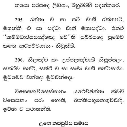
තයො පරපදෙ ලිඞ්ගං, බහුබ්බීහි පදන්තරෙ.
. රත්තා ච සා පටී චාති රත්තපටී,
205
මහන්තී ච සා සද්ධා චාති මහාසද්ධා. එත්ථ
‘‘කම්මධාරයසඤ්ඤෙ චෙ’’ති පුබ්බපදෙ පුමෙව
කතෙ ආඊපච්චයානං නිවුත්ති.
. නීලඤ්ච තං උප්පලඤ්චාති නීලුප්පලං,
206
සත්ථීව සත්ථි, සත්ථි ච සා සාමා චාති සත්ථිසාමා.
මුඛමෙව චන්දො මුඛචන්දො.
විසෙසනවිසෙස්සානං
යථෙච්ඡත්තා ක්වචි
විසෙසනං පරං හොති, ඛත්තියභූතොඉච්චාදි,
ඉච්ඡා ච යථාතන්ති.
උභෙ තප්පුරිස සමාස