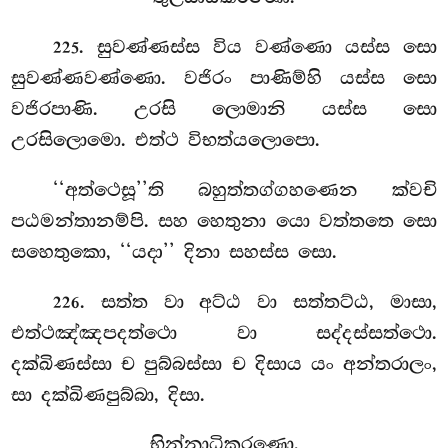
. සුවණ්ණස්ස
විය වණ්ණො යස්ස සො
225
සුවණ්ණවණ්ණො. වජිරං පාණිම්හි යස්ස සො
වජිරපාණි. උරසි ලොමානි යස්ස සො
උරසිලොමො. එත්ථ විභත්යලොපො.
‘‘අත්ථෙසූ’’ති බහුත්තග්ගහණෙන ක්වචි
පඨමන්තානම්පි. සහ හෙතුනා යො වත්තතෙ සො
සහෙතුකො, ‘‘යදා’’ දිනා සහස්ස සො.
. සත්ත
වා අට්ඨ වා සත්තට්ඨ, මාසා,
226
එත්ථඤ්ඤපදත්ථො වා සද්දස්සත්ථො.
දක්ඛිණස්සා ච පුබ්බස්සා ච දිසාය යං අන්තරාලං,
සා දක්ඛිණපුබ්බා, දිසා.
භින්නාධිකරණො.