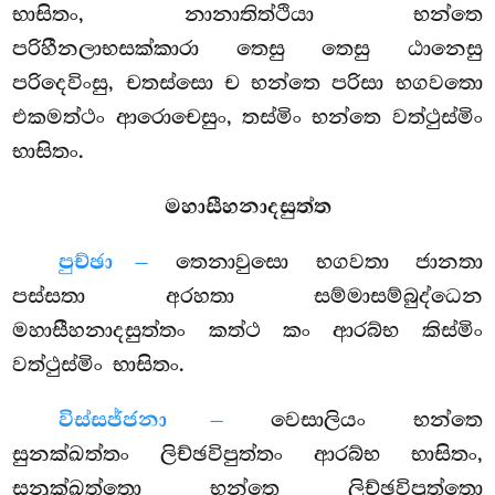
භාසිතං, නානාතිත්ථියා භන්තෙ
පරිහීනලාභසක්කාරා තෙසු තෙසු ඨානෙසු
පරිදෙවිංසු, චතස්සො ච භන්තෙ පරිසා භගවතො
එකමත්ථං ආරොචෙසුං, තස්මිං භන්තෙ වත්ථුස්මිං
භාසිතං.
මහාසීහනාදසුත්ත
පුච්ඡා –
තෙනාවුසො
භගවතා ජානතා
පස්සතා අරහතා සම්මාසම්බුද්ධෙන
මහාසීහනාදසුත්තං කත්ථ කං ආරබ්භ කිස්මිං
වත්ථුස්මිං භාසිතං.
විස්සජ්ජනා –
වෙසාලියං භන්තෙ
සුනක්ඛත්තං ලිච්ඡවිපුත්තං ආරබ්භ භාසිතං,
සනුක්ඛත්තො භන්තෙ ලිච්ඡවිපුත්තො