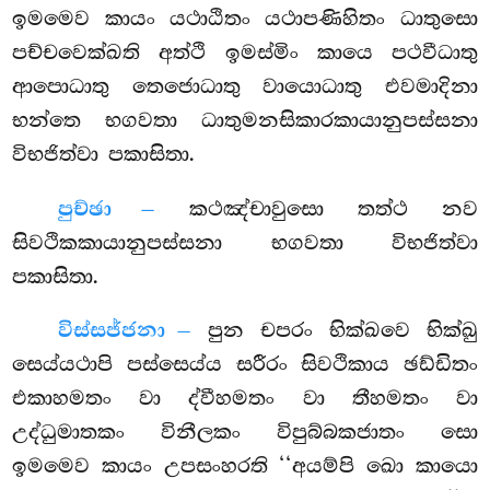
ඉමමෙව කායං යථාඨිතං යථාපණිහිතං ධාතුසො
පච්චවෙක්ඛති අත්ථි ඉමස්මිං කායෙ පථවීධාතු
ආපොධාතු තෙජොධාතු වායොධාතු එවමාදිනා
භන්තෙ භගවතා ධාතුමනසිකාරකායානුපස්සනා
විභජිත්වා පකාසිතා.
පුච්ඡා –
කථඤ්චාවුසො
තත්ථ නව
සිවථිකකායානුපස්සනා භගවතා විභජිත්වා
පකාසිතා.
විස්සජ්ජනා –
පුන චපරං භික්ඛවෙ භික්ඛු
සෙය්යථාපි පස්සෙය්ය සරීරං සිවථිකාය ඡඩ්ඩිතං
එකාහමතං වා ද්වීහමතං වා තීහමතං වා
උද්ධුමාතකං විනීලකං විපුබ්බකජාතං සො
ඉමමෙව කායං උපසංහරති ‘‘අයම්පි ඛො කායො