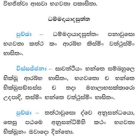
විභජිත්වා ආසවා භගවතා පකාසිතා.
ධම්මදායාදසුත්ත
පුච්ඡා –
ධම්මදායාදසුත්තං
පනාවුසො
භගවතා කත්ථ කං ආරබ්භ කිස්මිං වත්ථුස්මිං
භාසිතං.
විස්සජ්ජනා –
සාවත්ථියං භන්තෙ සම්බහුලෙ
භික්ඛූ ආරබ්භ භාසිතං, භගවතො ච භන්තෙ
භික්ඛුසඞ්ඝස්ස ච තදා මහාලාභසක්කාරො
උදපාදි, තස්මිං භන්තෙ වත්ථුස්මිං භාසිතං.
පුච්ඡා –
තත්ථාවුසො
ද්වෙ අනුසන්ධයො,
තෙසු පඨමෙ අනුසන්ධිම්හි කථං භගවතා
භික්ඛූනං ඔවාදො දින්නො.