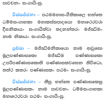
පාවචනං සංගායිංසු.
විස්සජ්ජනා –
පඨමමහාසංගීතිකාලෙ භන්තෙ
ධම්මසංගාහකා මහාකස්සපාදයො මහාථෙරවරා
දීඝනිකායං සංගායිත්වා තදනන්තරං මජ්ඣිමං
නාම නිකායං සංගායිංසු.
පුච්ඡා –
මජ්ඣිමනිකායො
නාම ආවුසො
මූලපණ්ණාසකො මජ්ඣිම පණ්ණාසකො
උපරිපණ්ණාසකොති පණ්ණාසකවසෙන තිවිධො,
තත්ථ කතරං පණ්ණාසකං පඨමං සංගායිංසු.
විස්සජ්ජනා –
තීසු භන්තෙ පණ්ණාසකෙසු
මූලපණ්ණාසකං නාම පාවචනං ධම්මසංගාහකා
මහාථෙරවරා පඨමං සංගායිංසු.