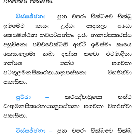
විභජිත්වා පකාසිතා.
විස්සජ්ජනා –
පුන චපරං භික්ඛවෙ භික්ඛු
ඉමමෙව කායං උද්ධං පාදතලා අධො
කෙසමත්ථකා තචපරියන්තං පූරං නානප්පකාරස්ස
අසුචිනො පච්චවෙක්ඛති අත්ථි ඉමස්මිං කායෙ
කෙසාලොමා නඛා දන්තා තචො එවමාදිනා
භන්තෙ තත්ථ භගවතා
පටිකූලමනසිකාරකායානුපස්සනා විභජිත්වා
පකාසිතා.
පුච්ඡා –
කථඤ්චාවුසො
තත්ථ
ධාතුමනසිකාරකායානුපස්සනා භගවතා විභජිත්වා
පකාසිතා.
විස්සජ්ජනා –
පුන චපරං භික්ඛවෙ භික්ඛු