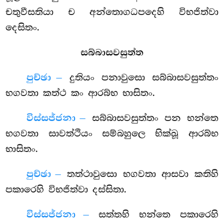
චතුවීසතියා ච අන්තොගධපදෙහි විභජිත්වා
දෙසිතං.
සබ්බාසවසුත්ත
පුච්ඡා –
දුතියං පනාවුසො සබ්බාසවසුත්තං
භගවතා කත්ථ කං ආරබ්භ භාසිතං.
විස්සජ්ජනා –
සබ්බාසවසුත්තං පන භන්තෙ
භගවතා සාවත්ථියං සම්බහුලෙ භික්ඛූ ආරබ්භ
භාසිතං.
පුච්ඡා –
තත්ථාවුසො
භගවතා ආසවා කතිහි
පකාරෙහි විභජිත්වා දස්සිතා.
විස්සජ්ජනා –
සත්තහි භන්තෙ පකාරෙහි