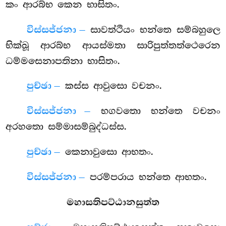
කං ආරබ්භ කෙන භාසිතං.
විස්සජ්ජනා –
සාවත්ථියං භන්තෙ සම්බහුලෙ
භික්ඛූ ආරබ්භ ආයස්මතා සාරිපුත්තත්ථෙරෙන
ධම්මසෙනාපතිනා භාසිතං.
පුච්ඡා –
කස්ස ආවුසො වචනං.
විස්සජ්ජනා –
භගවතො භන්තෙ වචනං
අරහතො සම්මාසම්බුද්ධස්ස.
පුච්ඡා –
කෙනාවුසො ආභතං.
විස්සජ්ජනා –
පරම්පරාය භන්තෙ ආභතං.
මහාසතිපට්ඨානසුත්ත