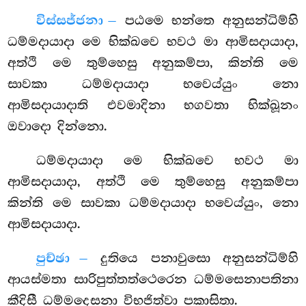
විස්සජ්ජනා –
පඨමෙ භන්තෙ අනුසන්ධිම්හි
ධම්මදායාදා මෙ භික්ඛවෙ භවථ මා ආමිසදායාදා,
අත්ථි මෙ තුම්හෙසු අනුකම්පා, කින්ති මෙ
සාවකා ධම්මදායාදා භවෙය්යුං නො
ආමිසදායාදාති එවමාදිනා භගවතා භික්ඛූනං
ඔවාදො දින්නො.
ධම්මදායාදා
මෙ භික්ඛවෙ භවථ මා
ආමිසදායාදා, අත්ථි මෙ තුම්හෙසු අනුකම්පා
කින්ති මෙ සාවකා ධම්මදායාදා භවෙය්යුං, නො
ආමිසදායාදා.
පුච්ඡා –
දුතියෙ
පනාවුසො අනුසන්ධිම්හි
ආයස්මතා සාරිපුත්තත්ථෙරෙන ධම්මසෙනාපතිනා
කීදිසී ධම්මදෙසනා විභජිත්වා පකාසිතා.