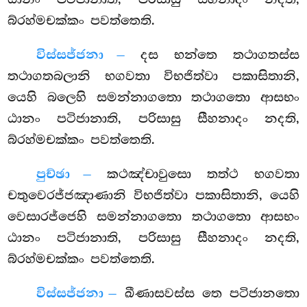
බ්රහ්මචක්කං පවත්තෙති.
විස්සජ්ජනා –
දස භන්තෙ තථාගතස්ස
තථාගතබලානි භගවතා විභජිත්වා පකාසිතානි,
යෙහි බලෙහි සමන්නාගතො තථාගතො ආසභං
ඨානං පටිජානාති, පරිසාසු සීහනාදං නදති,
බ්රහ්මචක්කං පවත්තෙති.
පුච්ඡා –
කථඤ්චාවුසො
තත්ථ භගවතා
චතුවෙරජ්ජඤාණානි විභජිත්වා පකාසිතානි, යෙහි
වෙසාරජ්ජෙහි සමන්නාගතො තථාගතො ආසභං
ඨානං පටිජානාති, පරිසාසු සීහනාදං නදති,
බ්රහ්මචක්කං පවත්තෙති.
විස්සජ්ජනා –
ඛීණාසවස්ස තෙ පටිජානතො