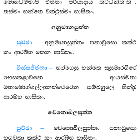
මොහධම්මාපි චිත්තං පරියාදාය තිට්ඨන්තී’ති’’,
තස්මිං භන්තෙ වත්ථුස්මිං භාසිතං.
අනුමානසුත්ත
පුච්ඡා –
අනුමානසුත්තං
පනාවුසො කත්ථ
කං ආරබ්භ කෙන භාසිතං.
විස්සජ්ජනා –
භග්ගෙසු භන්තෙ සුසුමාරගිරෙ
භෙසකළාවනෙ ආයස්මතා
මහාමොග්ගල්ලානත්ථෙරෙන සම්බහුලෙ භික්ඛූ
ආරබ්භ භාසිතං.
චෙතොඛිලසුත්ත
පුච්ඡා –
චෙතොඛිලසුත්තං
පනාවුසො
භගවතා කත්ථ කං ආරබ්භ භාසිතං.