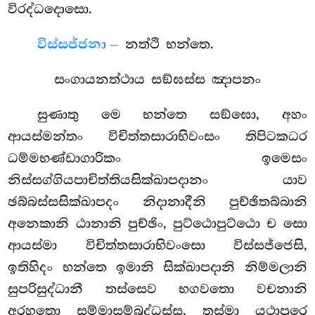
විරද්ධදොසො.
විස්සජ්ජනා –
නත්ථි භන්තෙ.
සංගායනත්ථාය සඞ්ඝස්ස ඤාපනං
සුණාතු මෙ භන්තෙ සඞ්ඝො, අහං
ආයස්මන්තං විචිත්තසාරාභිවංසං තිපිටකධර
ධම්මභණ්ඩාගාරිකං ඉමෙසං
නිස්සග්ගියපාචිත්තියසික්ඛාපදානං යාව
ඡබ්බස්සසික්ඛාපදං නිදානාදීනි පුච්ඡිතබ්බානි
අනෙකානි ඨානානි පුච්ඡිං, පුට්ඨොපුට්ඨො ච සො
ආයස්මා විචිත්තසාරාභිවංසො විස්සජ්ජෙසි,
ඉතිහිදං භන්තෙ ඉමානි සික්ඛාපදානි නිම්මලානි
සුපරිසුද්ධානී තස්සෙව භගවතො වචනානි
අරහතො සම්මාසම්බුද්ධස්ස, තස්මා යථාපුරෙ