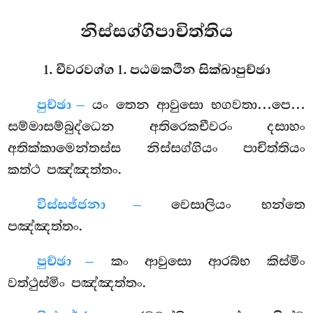
නිස්සග්ගිපාචිත්තිය
1. චීවරවග්ග 1. පඨමකථින සික්ඛාපුච්ඡා
පුච්ඡා –
යං
තෙන ආවුසො භගවතා…පෙ…
සම්මාසම්බුද්ධෙන අතිරෙකචීවරං දසාහං
අතික්කාමෙන්තස්ස නිස්සග්ගියං පාචිත්තියං
කත්ථ පඤ්ඤත්තං.
විස්සජ්ජනා –
වෙසාලියං භන්තෙ
පඤ්ඤත්තං.
පුච්ඡා –
කං ආවුසො ආරබ්භ කිස්මිං
වත්ථුස්මිං පඤ්ඤත්තං.