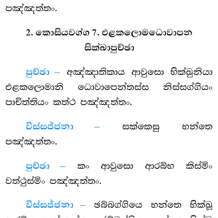
පඤ්ඤත්තං.
2. කොසියවග්ග 7. එළකලොමධොවාපන
සික්ඛාපුච්ඡා
පුච්ඡා –
අඤ්ඤාතිකාය
ආවුසො භික්ඛුනියා
එළකලොමානි ධොවාපෙන්තස්ස නිස්සග්ගියං
පාචිත්තියං කත්ථ පඤ්ඤත්තං.
විස්සජ්ජනා –
සක්කෙසු භන්තෙ
පඤ්ඤත්තං.
පුච්ඡා –
කං ආවුසො ආරබ්භ කිස්මිං
වත්ථුස්මිං පඤ්ඤත්තං.
විස්සජ්ජනා –
ඡබ්බග්ගියෙ භන්තෙ භික්ඛූ