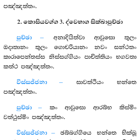
පඤ්ඤත්තං.
2. කොසියවග්ග 3. ද්වෙභාග සික්ඛාපුච්ඡා
පුච්ඡා –
අනාදියිත්වා ආවුසො තුලං
ඔදාතානං තුලං ගොචරියානං නවං සන්ථතං
කාරාපෙන්තස්ස නිස්සග්ගියං පාචිත්තියං භගවතා
කත්ථ පඤ්ඤත්තං.
විස්සජ්ජනා –
සාවත්ථියං භන්තෙ
පඤ්ඤත්තං.
පුච්ඡා –
කං
ආවුසො ආරබ්භ කිස්මිං
වත්ථුස්මිං පඤ්ඤත්තං.
විස්සජ්ජනා –
ඡබ්බග්ගියෙ භන්තෙ භික්ඛූ