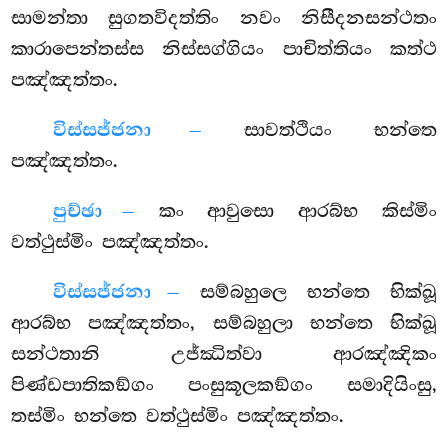
සාමන්තා සුගතවිදත්තිං නවං නිසීදනසන්ථතං
කාරාපෙන්තස්ස නිස්සග්ගියං පාචිත්තියං කත්ථ
පඤ්ඤත්තං.
විස්සජ්ජනා –
සාවත්ථියං භන්තෙ
පඤ්ඤත්තං.
පුච්ඡා –
කං
ආවුසො ආරබ්භ කිස්මිං
වත්ථුස්මිං පඤ්ඤත්තං.
විස්සජ්ජනා –
සම්බහුලෙ භන්තෙ භික්ඛූ
ආරබ්භ පඤ්ඤත්තං, සම්බහුලා භන්තෙ භික්ඛූ
සන්ථතානි උජ්ඣිත්වා ආරඤ්ඤිකං
පිණ්ඩපාතිකඞ්ගං පංසුකූලකඞ්ගං සමාදියිංසු,
තස්මිං භන්තෙ වත්ථුස්මිං පඤ්ඤත්තං.