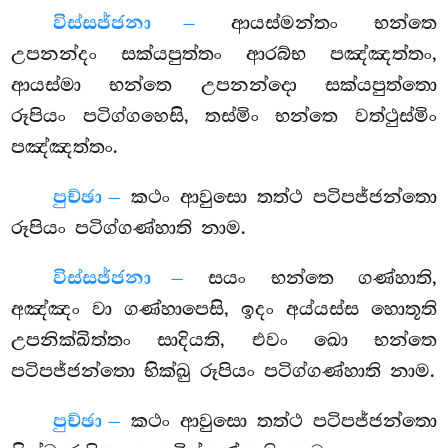
විස්සජ්ජනා –
ආයස්මන්තං භන්තෙ
උපනන්දං සක්යපුත්තං ආරබ්භ පඤ්ඤත්තං,
ආයස්මා භන්තෙ උපනන්දො සක්යපුත්තො
රූපියං පටිග්ගහෙසි, තස්මිං භන්තෙ වත්ථුස්මිං
පඤ්ඤත්තං.
පුච්ඡා –
කථං
ආවුසො තත්ථ පටිපජ්ජන්තො
රූපියං පටිග්ගණ්හාති නාම.
විස්සජ්ජනා –
සයං භන්තෙ ගණ්හාති,
අඤ්ඤං වා ගණ්හාපෙසි, ඉදං අය්යස්ස හොතූති
උපනික්ඛිත්තං සාදියති, එවං ඛො භන්තෙ
පටිපජ්ජන්තො භික්ඛු රූපියං පටිග්ගණ්හාති නාම.
පුච්ඡා –
කථං ආවුසො තත්ථ පටිපජ්ජන්තො