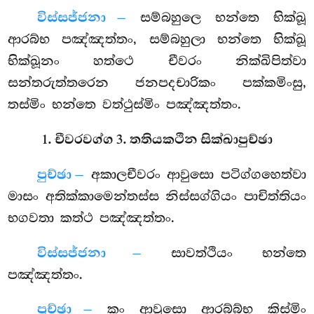
විස්සජ්ජනා –
සම්බහුලෙ භන්තෙ භික්ඛූ
ආරබ්භ පඤ්ඤත්තං, සම්බහුලා භන්තෙ භික්ඛූ
භික්ඛූනං හත්ථෙ චීවරං නික්ඛිපිත්වා
සන්තරුත්තරෙන ජනපදචාරිකං පක්කමිංසු,
තස්මිං භන්තෙ වත්ථුස්මිං පඤ්ඤත්තං.
1. චීවරවග්ග 3. තතියකථින සික්ඛාපුච්ඡා
පුච්ඡා –
අකාලචීවරං
ආවුසො පටිග්ගහෙත්වා
මාසං අතික්කාමෙන්තස්ස නිස්සග්ගියං පාචිත්තියං
භගවතා කත්ථ පඤ්ඤත්තං.
විස්සජ්ජනා –
සාවත්ථියං භන්තෙ
පඤ්ඤත්තං.
පුච්ඡා –
කං ආවුසො ආරබ්බ්භ කිස්මිං