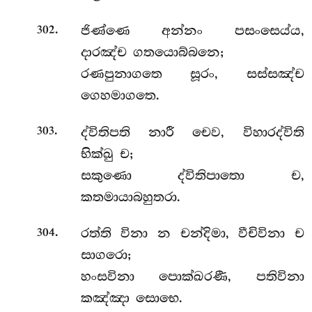
.
ජිණ්ණෙ අන්නං පසංසෙය්ය,
302
දාරඤ්ච ගතයොබ්බනෙ;
රණපුනාගතෙ සූරං, සස්සඤ්ච
ගෙහමාගතෙ.
.
ද්විතිපති
නාරී චෙව, විහාරද්විති
303
භික්ඛු ච;
සකුණො ද්විතිපාතො ච,
කතමායාබහුතරා.
.
රත්ති විනා න චන්දිමා, වීචිවිනා ච
304
සාගරො;
හංසවිනා පොක්ඛරණී, පතිවිනා
කඤ්ඤා සොභෙ.