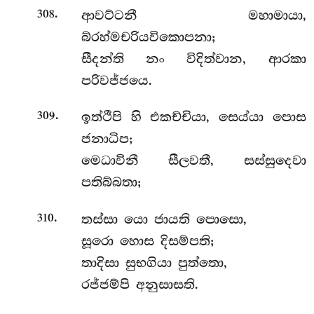
.
ආවට්ටනී මහාමායා,
308
බ්රහ්මචරියවිකොපනා;
සීදන්ති නං විදිත්වාන, ආරකා
පරිවජ්ජයෙ.
.
ඉත්ථීපි
හි එකච්චියා, සෙය්යා පොස
309
ජනාධිප;
මෙධාවිනී සීලවතී, සස්සුදෙවා
පතිබ්බතා;
.
තස්සා යො ජායති පොසො,
310
සූරො හොස දිසම්පති;
තාදිසා සුභගියා පුත්තො,
රජ්ජම්පි අනුසාසති.