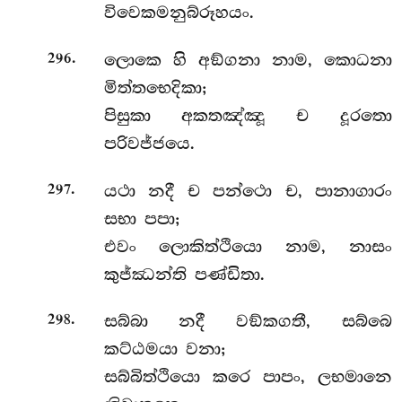
විවෙකමනුබ්රූහයං.
.
ලොකෙ හි අඞ්ගනා නාම, කොධනා
296
මිත්තභෙදිකා;
පිසුකා අකතඤ්ඤූ ච දූරතො
පරිවජ්ජයෙ.
.
යථා නදී ච පන්ථො ච, පානාගාරං
297
සභා පපා;
එවං ලොකිත්ථියො නාම, නාසං
කුජ්ඣන්ති පණ්ඩිතා.
.
සබ්බා
නදී වඞ්කගතී, සබ්බෙ
298
කට්ඨමයා වනා;
සබ්බිත්ථියො කරෙ පාපං, ලභමානෙ