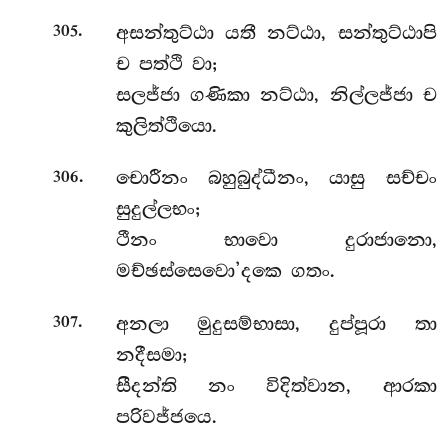
.
අසන්තුට්ඨා
යතී නට්ඨා, සන්තුට්ඨාපි
305
ච පත්ථි වා;
සලජ්ජා ගණිකා නට්ඨා, නිල්ලජ්ජා ච
කුලිත්ථියො.
.
චොරීනං බහුබුද්ධීනං, යාසු සච්චං
306
සුදුල්ලභං;
ථීනං භාවො දුරාජානො,
මච්ඡස්සෙවො’දකෙ ගතං.
.
අනලා
මුදුසම්භාසා, දුප්පූරා තා
307
නදීසමා;
සීදන්ති නං විදිත්වාන, ආරකා
පරිවජ්ජයෙ.