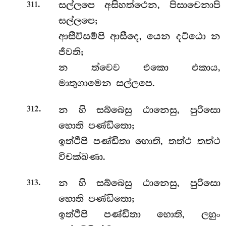
.
සල්ලපෙ
අසිහත්ථෙන, පිසාචෙනාපි
311
සල්ලපෙ;
ආසීවිසම්පි ආසීදෙ, යෙන දට්ඨො න
ජීවති;
න ත්වෙව එකො එකාය,
මාතුගාමෙන සල්ලපෙ.
.
න
හි සබ්බෙසු ඨානෙසු, පුරිසො
312
හොති පණ්ඩිතො;
ඉත්ථීපි පණ්ඩිතා හොති, තත්ථ තත්ථ
විචක්ඛණා.
.
න හි සබ්බෙසු ඨානෙසු, පුරිසො
313
හොති පණ්ඩිතො;
ඉත්ථීපි පණ්ඩිතා හොති, ලහුං