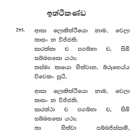
ඉත්ථිකණ්ඩ
.
ආසා
ලොකිත්ථියො නාම, වෙලා
295
තාසං න විජ්ජති;
සාරත්තා ච පගබ්භා ච, සිඛී
සබ්බඝසො යථා;
තස්මා තායො හිත්වාන, බ්රූහෙය්ය
විවෙකං සුධී.
ආසා
ලොකිත්ථියො නාම, වෙලා
තාසං න විජ්ජති;
සාරත්ථා ච පගබ්භා ච, සිඛී
සබ්බඝසො යථා;
තා හිත්වා පබ්බජිස්සාමි,