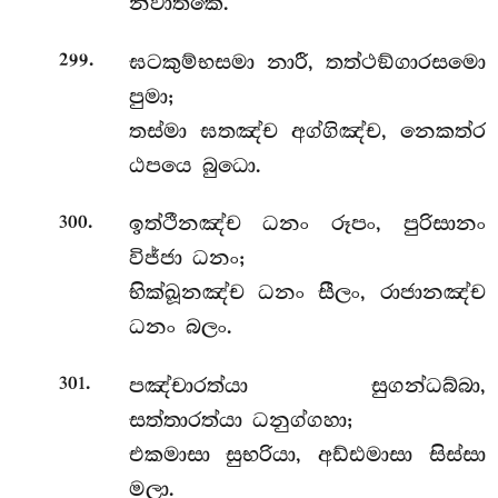
නිවාතකෙ.
.
ඝටකුම්භසමා
නාරී, තත්ථඞ්ගාරසමො
299
පුමා;
තස්මා ඝතඤ්ච අග්ගිඤ්ච, නෙකත්ර
ඨපයෙ බුධො.
.
ඉත්ථීනඤ්ච ධනං රූපං, පුරිසානං
300
විජ්ජා ධනං;
භික්ඛූනඤ්ච ධනං සීලං, රාජානඤ්ච
ධනං බලං.
.
පඤ්චාරත්යා
සුගන්ධබ්බා,
301
සත්තාරත්යා ධනුග්ගහා;
එකමාසා සුභරියා, අඩ්ඪමාසා සිස්සා
මලා.