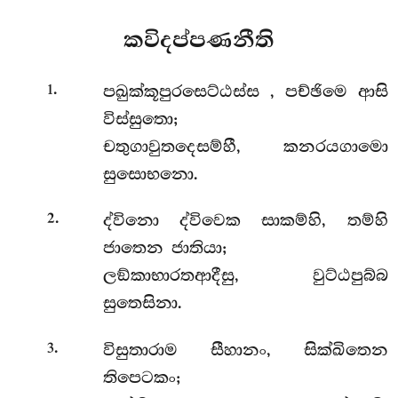
කවිදප්පණනීති
.
පඛුක්කූපුරසෙට්ඨස්ස
, පච්ඡිමෙ ආසි
1
විස්සුතො;
චතුගාවුතදෙසම්හී, කනරයගාමො
සුසොභනො.
.
ද්විනො
ද්විවෙක සාකම්හි, තම්හි
2
ජාතෙන ජාතියා;
ලඞ්කාභාරතආදීසු, වුට්ඨපුබ්බ
සුතෙසිනා.
.
විසුතාරාම සීහානං, සික්ඛිතෙන
3
තිපෙටකං;