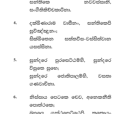
සන්තිකෙ නවවස්සානි,
සංගීතිකිච්චකාරිනා.
.
දක්ඛිණාරාම වාසීනං, සන්තිකෙපි
4
සුවිඤ්ඤුනං;
සික්ඛිතෙන සත්තවීස-වස්සිත්වාන
යසස්සිනා.
.
සුන්දරෙ
පුරසෙට්ඨම්හි, සුන්දරෙ
5
විසුතෙ සුභෙ;
සුන්දරෙ ජොතිපාලම්හි, වසතා
ගණවාචිනා.
.
නිස්සාය පෙටකෙ චෙව, අනෙකනීති
6
පොත්ථකෙ;
බහුලෙ ගන්ථසෙට්ඨෙපි, කතොයං