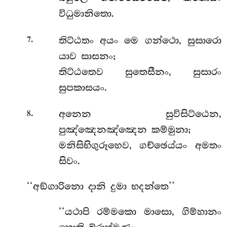
විධුමානිතො.
.
තිට්ඨතං
අයං මෙ ගන්ථො, සුසාරො
7
යාව සාසනං;
තිට්ඨතෙව සුතෙසීනං, සුසාරං
සුපකාසයං.
.
අනෙන සුවිසිට්ඨෙන,
8
පුඤ්ඤෙනඤ්ඤෙන කම්මුනා;
මනිසිභිගුරූහෙව, ගච්ඡෙය්යං අමතං
සිවං.
‘‘අඞ්ගාරිනො
දානි දුමා භදන්තෙ’’
‘‘යථාපි රම්මකො මාසො, ගිම්හානං