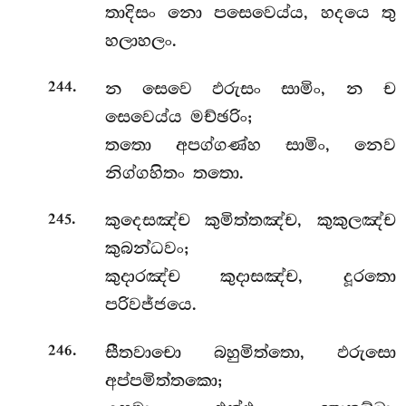
තාදිසං නො පසෙවෙය්ය, හදයෙ තු
හලාහලං.
.
න
සෙවෙ ඵරුසං සාමිං, න ච
244
සෙවෙය්ය මච්ඡරිං;
තතො අපග්ගණ්හ සාමිං, නෙව
නිග්ගහිතං තතො.
.
කුදෙසඤ්ච
කුමිත්තඤ්ච, කුකුලඤ්ච
245
කුබන්ධවං;
කුදාරඤ්ච කුදාසඤ්ච, දූරතො
පරිවජ්ජයෙ.
.
සීතවාචො බහුමිත්තො, ඵරුසො
246
අප්පමිත්තකො;