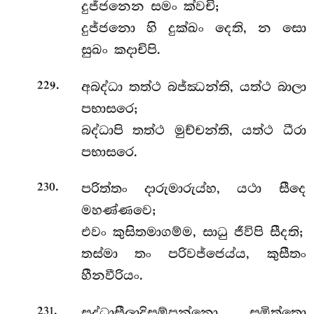
දුජ්ජනෙන සමං ක්වචි;
දුජ්ජනො හි දුක්ඛං දෙති, න සො
සුඛං කදාචිපි.
.
අබද්ධා තත්ථ බජ්ඣන්ති, යත්ථ බාලා
229
පභාසරෙ;
බද්ධාපි තත්ථ මුච්චන්ති, යත්ථ ධීරා
පභාසරෙ.
.
පරිත්තං
දාරුමාරුය්හ, යථා සීදෙ
230
මහණ්ණවෙ;
එවං කුසිතමාගම්ම, සාධු ජීවිපි සීදති;
තස්මා තං පරිවජ්ජෙය්ය, කුසීතං
හීනවීරියං.
.
සද්ධාසීලාදිසම්පන්නො
, සුමිත්තො
231