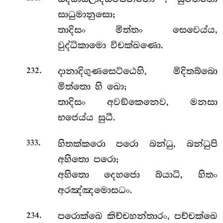
සාධුමානුසො;
තාදිසං මිත්තං සෙවෙය්ය,
වුද්ධිකාමො විචක්ඛණො.
.
දානාදිගුණසෙට්ඨෙහි, මිදිතබ්බො
232
මිත්තො හි ඛො;
තාදිසං අවඞ්කෙනෙව, මනසා
භජෙය්ය සුධී.
.
හිතක්කරො
පරො බන්ධු, බන්ධුපි
333
අහිතො පරො;
අහිතො දෙහජො බ්යාධි, හිතං
අරඤ්ඤමොසධං.
.
පරොක්ඛෙ
කිච්චහන්තාරං, පච්චක්ඛෙ
234