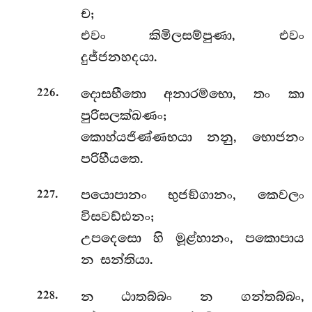
ච;
එවං කිමිලසම්පුණා, එවං
දුජ්ජනහදයා.
.
දොසභීතො අනාරම්භො, තං කා
226
පුරිසලක්ඛණං;
කොහ්යජිණ්ණභයා නනු, භොජනං
පරිහීයතෙ.
.
පයොපානං භුජඞ්ගානං, කෙවලං
227
විසවඩ්ඪනං;
උපදෙසො හි මූළ්හානං, පකොපාය
න සන්තියා.
.
න
ඨාතබ්බං න ගන්තබ්බං,
228