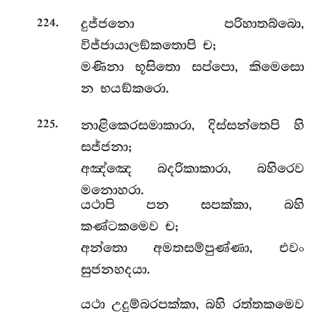
.
දුජ්ජනො
පරිහාතබ්බො,
224
විජ්ජායාලඞ්කතොපි ච;
මණිනා භූසිතො සප්පො, කිමෙසො
න භයඞ්කරො.
.
නාළිකෙරසමාකාරා, දිස්සන්තෙපි හි
225
සජ්ජනා;
අඤ්ඤෙ බදරිකාකාරා, බහිරෙව
මනොහරා.
යථාපි
පන සපක්කා, බහි
කණ්ටකමෙව ච;
අන්තො අමතසම්පුණ්ණා, එවං
සුජනහදයා.
යථා උදුම්බරපක්කා, බහි රත්තකමෙව