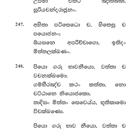
උපමා එත්ථ ඤාතබ්බා,
සූරියචන්දරාජූනං.
.
අහිතා පටිසෙධො ච, හිතෙසු ච
247
පයොජනං;
බ්යසනෙ අපරිච්චාගො, ඉතිදං
මිත්තලක්ඛණං.
.
පියො
ගරු භාවනීයො, වත්තා ච
248
වචනක්ඛමො;
ගම්භීරඤ්ච කථං කත්තා, නො
චට්ඨානෙ නියොජකො;
තාදිසං මිත්තං සෙවෙය්ය, භූතිකාමො
විචක්ඛණො.
පියො
ගරු භාව නීයො, වත්තා ච