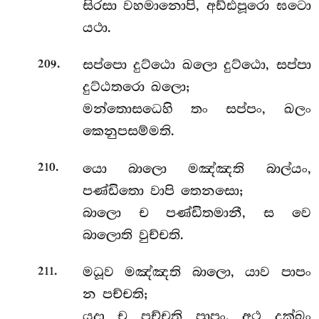
සිරසා වහමානොපි, අඩ්ඪපූරො ඝටො
යථා.
.
සප්පො දුට්ඨො ඛලො දුට්ඨො, සප්පා
209
දුට්ඨතරො ඛලො;
මන්තොසධෙහි තං සප්පං, ඛලං
කෙනුපසම්මති.
.
යො
බාලො මඤ්ඤති බාල්යං,
210
පණ්ඩිතො වාපි තෙනසො;
බාලො ච පණ්ඩිතමානී, ස වෙ
බාලොති වුච්චති.
.
මධූව මඤ්ඤති බාලො, යාව පාපං
211
න පච්චති;
යදා ච පච්චති පාපං, අථ දුක්ඛං