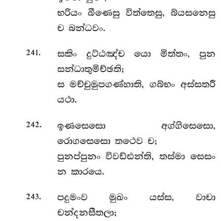
භරියං ඛීණෙසු විත්තෙසු, බ්යසනෙසු
ච බන්ධවං.
.
සකිං දුට්ඨඤ්ච යො මිත්තං, පුන
241
සන්ධාතුමිච්ඡති;
ස මච්චුමුපගණ්හාති, ගබ්භං අස්සතරී
යථා.
.
ඉණසෙසො
අග්ගිසෙසො,
242
රොගසෙසො තථෙව ච;
පුනප්පුනං විවඩ්ඪන්ති, තස්මා සෙසං
න කාරයෙ.
.
පදුමංව මුඛං යස්ස, වාචා
243
චන්දනසීතලා;