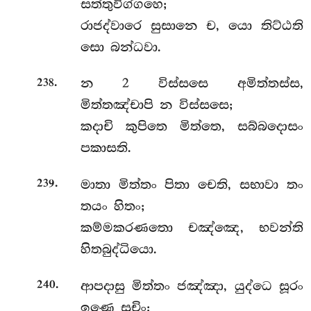
සත්තුවිග්ගහෙ;
රාජද්වාරෙ සුසානෙ ච, යො තිට්ඨති
සො බන්ධවා.
.
න
2 විස්සසෙ අමිත්තස්ස,
238
මිත්තඤ්චාපි න විස්සසෙ;
කදාචි කුපිතෙ මිත්තෙ, සබ්බදොසං
පකාසති.
.
මාතා මිත්තං පිතා චෙති, සභාවා තං
239
තයං හිතං;
කම්මකරණතො චඤ්ඤෙ, භවන්ති
හිතබුද්ධියො.
.
ආපදාසු
මිත්තං ජඤ්ඤා, යුද්ධෙ සූරං
240
ඉණෙ සුචිං;