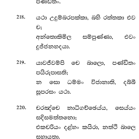
පණ්ඩිතං.
.
යථා උදුම්බරපක්කා, බහි රත්තකා එව
218
ච;
අන්තොකිමිල සම්පුණ්ණා, එවං
දුජ්ජනහදයා.
.
යාවජීවම්පි
චෙ බාලො, පණ්ඩිතං
219
පයිරුපාසති;
න සො ධම්මං විජානාති, දබ්බී
සූපරසං යථා.
.
චරඤ්චෙ නාධිගච්ඡෙය්ය, සෙය්යං
220
සදිසමත්තනො;
එකචරියං දළ්හං කයිරා, නත්ථි බාලෙ
සහායතා.