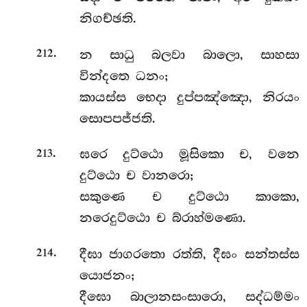
නිගච්ඡති.
.
න
සාධු බලවා බාලො, සාහසා
212
වින්දතෙ ධනං;
කායස්ස භෙදා දුප්පඤ්ඤො, නිරයං
සොපපජ්ජති.
.
ඝරෙ
දුට්ඨො මූසිකො ච, වනෙ
213
දුට්ඨො ච වානරො;
සකුණෙ ච දුට්ඨො කාකො,
නරෙදුට්ඨො ච බ්රාහ්මණො.
.
දීඝා ජාගරතො රත්ති, දීඝං සන්තස්ස
214
යොජනං;
දීඝො බාලානසංසාරො, සද්ධම්මං