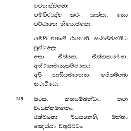
වචනක්ඛමො;
ගම්භිරඤ්ච කථං කත්තා, නො
චට්ඨානෙ නියොජකො.
යම්හි එතානි ඨානානි, සංවිජ්ජන්තිධ
පුග්ගලෙ;
සො මිත්තො මිත්තකාමෙන,
අත්ථකාමානුකම්පතො;
අපි නාසියමානෙන, භජිතබ්බො
තථාවිධො.
.
ඔරසං කතසම්බන්ධං, තථා
249
වංසක්කමාගතං;
රක්ඛකො බ්යසනෙහි, මිත්තං
ඤෙය්යං චතුබ්බිධං.