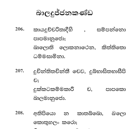
බාලදුජ්ජනකණ්ඩ
.
කායදුච්චරිතාදීහි
, සම්පන්නො
206
පාපමානුජො;
බාලොති ලොකනාථෙන, කිත්තිතො
ධම්මසාමිනා.
.
දුචින්තිතචින්තී චෙව, දුබ්භාසිතභාසීපි
207
ච;
දුක්කටකම්මකාරී ච, පාපකො
බාලමානුජො.
.
අතිපියො
න කාතබ්බො, ඛලො
208
කොතුහලං කරො;