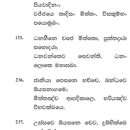
පියවාදිනං;
වජ්ජයෙ තාදිසං මිත්තං, විසකුම්භං
පයොමුඛං.
.
ධනහීනෙ චජෙ මිත්තො, පුත්තදාරා
135
සහොදරා;
ධනවන්තෙව සෙවන්ති, ධනං
ලොකෙ මහාසඛා.
.
ජානියා
පෙසනෙ භච්චෙ, බන්ධවෙ
236
බ්යසනාගමෙ;
මිත්තඤ්ච ආපදිකාලෙ, භරියඤ්ච
විභවක්ඛයෙ.
.
උස්සවෙ බ්යසනෙ චෙව, දුබ්භික්ඛෙ
237