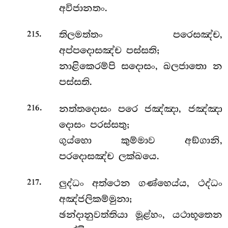
අවිජානතං.
.
තිලමත්තං
පරෙසඤ්ච,
215
අප්පදොසඤ්ච පස්සති;
නාළිකෙරම්පි සදොසං, ඛලජාතො න
පස්සති.
.
නත්තදොසං පරෙ ජඤ්ඤා, ජඤ්ඤා
216
දොසං පරස්සතු;
ගුය්හො කුම්මාව අඞ්ගානි,
පරදොසඤ්ච ලක්ඛයෙ.
.
ලුද්ධං
අත්ථෙන ගණ්හෙය්ය, ථද්ධං
217
අඤ්ජලිකම්මුනා;
ඡන්දානුවත්තියා මූළ්හං, යථාභූතෙන