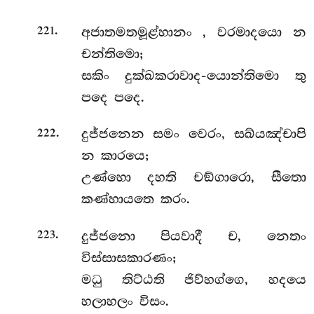
.
අජාතමතමූළ්හානං
, වරමාදයො න
221
චන්තිමො;
සකිං දුක්ඛකරාවාද-යොන්තිමො තු
පදෙ පදෙ.
.
දුජ්ජනෙන
සමං වෙරං, සඛ්යඤ්චාපි
222
න කාරයෙ;
උණ්හො දහති චඞ්ගාරො, සීතො
කණ්හායතෙ කරං.
.
දුජ්ජනො පියවාදී ච, නෙතං
223
විස්සාසකාරණං;
මධු තිට්ඨති ජිව්හග්ගෙ, හදයෙ
හලාහලං විසං.