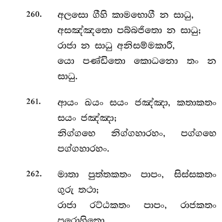
.
අලසො ගීහි කාමභොගී න සාධු,
260
අසඤ්ඤතො පබ්බජිතො න සාධු;
රාජා න සාධු අනිසම්මකාරී,
යො පණ්ඩිතො කොධනො තං න
සාධු.
.
ආයං ඛයං සයං ජඤ්ඤා, කතාකතං
261
සයං ජඤ්ඤා;
නිග්ගහෙ නිග්ගහාරහං, පග්ගහෙ
පග්ගහාරහං.
.
මාතා
පුත්තකතං පාපං, සිස්සකතං
262
ගුරු තථා;
රාජා රට්ඨකතං පාපං, රාජකතං
පුරොහිතො.