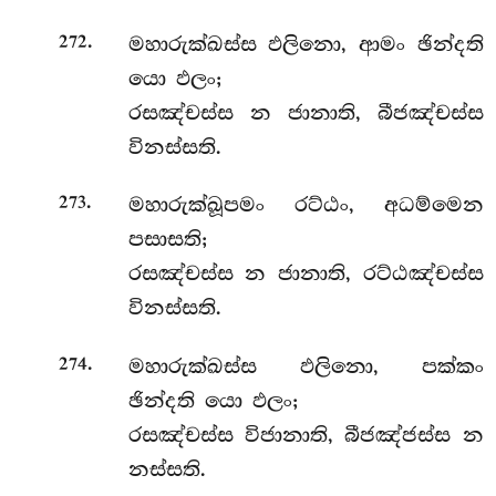
.
මහාරුක්ඛස්ස
ඵලිනො, ආමං ඡින්දති
272
යො ඵලං;
රසඤ්චස්ස න ජානාති, බීජඤ්චස්ස
විනස්සති.
.
මහාරුක්ඛූපමං රට්ඨං, අධම්මෙන
273
පසාසති;
රසඤ්චස්ස න ජානාති, රට්ඨඤ්චස්ස
විනස්සති.
.
මහාරුක්ඛස්ස ඵලිනො, පක්කං
274
ඡින්දති යො ඵලං;
රසඤ්චස්ස විජානාති, බීජඤ්ජස්ස න
නස්සති.