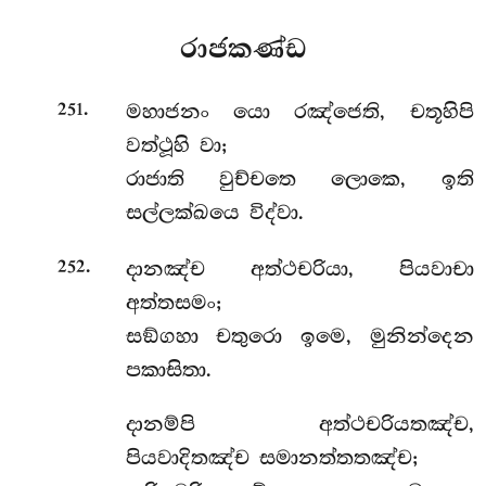
රාජකණ්ඩ
.
මහාජනං
යො රඤ්ජෙති, චතූහිපි
251
වත්ථූහි වා;
රාජාති වුච්චතෙ ලොකෙ, ඉති
සල්ලක්ඛයෙ විද්වා.
.
දානඤ්ච අත්ථචරියා, පියවාචා
252
අත්තසමං;
සඞ්ගහා චතුරො ඉමෙ, මුනින්දෙන
පකාසිතා.
දානම්පි
අත්ථචරියතඤ්ච,
පියවාදිතඤ්ච සමානත්තතඤ්ච;