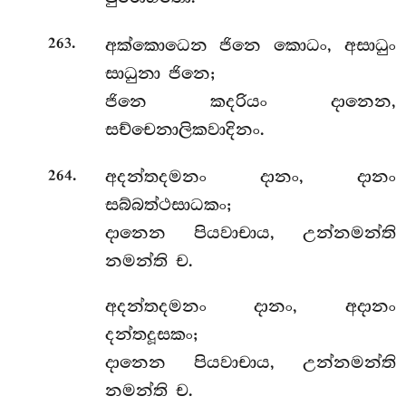
.
අක්කොධෙන ජිනෙ කොධං, අසාධුං
263
සාධුනා ජිනෙ;
ජිනෙ කදරියං දානෙන,
සච්චෙනාලිකවාදිනං.
.
අදන්තදමනං
දානං, දානං
264
සබ්බත්ථසාධකං;
දානෙන පියවාචාය, උන්නමන්ති
නමන්ති ච.
අදන්තදමනං
දානං, අදානං
දන්තදූසකං;
දානෙන පියවාචාය, උන්නමන්ති
නමන්ති ච.