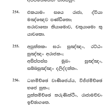
අප්පමත්තෙන ධාරය්යුං.
.
එකයාමං
සයෙ රාජා, ද්වියා
254
මඤ්ඤෙව පණ්ඩිතො;
ඝරාවාසො තියාමොව, චතුයාමො තු
යාචකො.
.
අපුත්තකං ඝරං සුඤ්ඤං, රට්ඨං
255
සුඤ්ඤං අරාජකං;
අසිප්පස්ස මුඛං සුඤ්ඤං,
සබ්බසුඤ්ඤං දලිද්දත්තං.
.
ධනමිච්ඡෙ
වාණිජෙය්ය, විජ්ජමිච්ඡෙ
256
භජෙ සුතං;
පුත්තමිච්ඡෙ තරුණිත්ථිං, රාජාමච්චං
ඉච්ඡාගතෙ.