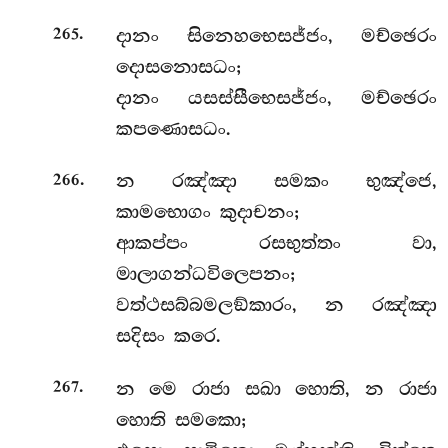
.
දානං සිනෙහභෙසජ්ජං, මච්ඡෙරං
265
දොසනොසධං;
දානං යසස්සීභෙසජ්ජං, මච්ඡෙරං
කපණොසධං.
.
න රඤ්ඤා සමකං භුඤ්ජෙ,
266
කාමභොගං කුදාචනං;
ආකප්පං රසභුත්තං වා,
මාලාගන්ධවිලෙපනං;
වත්ථසබ්බමලඞ්කාරං, න රඤ්ඤා
සදිසං කරෙ.
.
න
මෙ රාජා සඛා හොති, න රාජා
267
හොති සමකො;