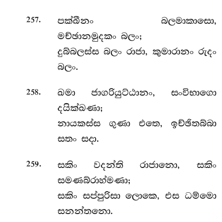
.
පක්ඛීනං බලමාකාසො,
257
මච්ඡානමුදකං බලං;
දුබ්බලස්ස බලං රාජා, කුමාරානං රුදං
බලං.
.
ඛමා
ජාගරියුට්ඨානං, සංවිභාගො
258
දයික්ඛණා;
නායකස්ස ගුණා එතෙ, ඉච්ඡිතබ්බා
සතං සදා.
.
සකිං වදන්ති රාජානො, සකිං
259
සමණබ්රාහ්මණා;
සකිං සප්පුරිසා ලොකෙ, එස ධම්මො
සනන්තනො.