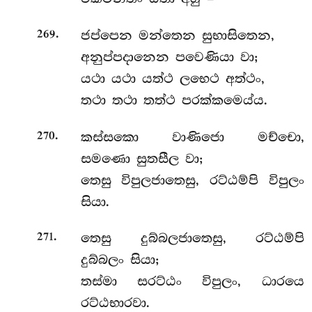
.
ජප්පෙන මන්තෙන සුභාසිතෙන,
269
අනුප්පදානෙන පවෙණියා වා;
යථා යථා යත්ථ ලභෙථ අත්ථං,
තථා තථා තත්ථ පරක්කමෙය්ය.
.
කස්සකො
වාණිජො මච්චො,
270
සමණො සුතසීල වා;
තෙසු විපුලජාතෙසු, රට්ඨම්පි විපුලං
සියා.
.
තෙසු
දුබ්බලජාතෙසු, රට්ඨම්පි
271
දුබ්බලං සියා;
තස්මා සරට්ඨං විපුලං, ධාරයෙ
රට්ඨභාරවා.