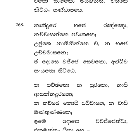
එසො සාමිකො මය්හන්ති, චිත්තෙ
නිට්ඨං සණ්ඨාපයෙ.
.
නාතිදූරෙ භජෙ රඤ්ඤො,
268
නච්චාසන්නෙ පවාතකෙ;
උජුකෙ නාතිනින්නෙ ච, න භජෙ
උච්චමාසනෙ;
ඡ දොසෙ වජ්ජෙ සෙවකො, අග්ගීව
සංයතො තිට්ඨෙ.
න
පච්ඡතො න පුරතො, නාපි
ආසන්නදූරතො;
න කච්ඡෙ නොපි පටිවාතෙ, න චාපි
ඔණතුණ්ණතෙ;
ඉමෙ දොසෙ විවජ්ජෙත්වා,
එකමන්තං ඨිතා අහු –