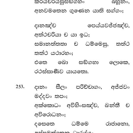
කරියචරියසුසඞ්ගහං බහූනං,
අනවමතෙන ගුණෙන යාති සග්ගං;
දානඤ්ච පෙය්යවජ්ජඤ්ච,
අත්ථචරියා ච යා ඉධ;
සමානත්තතා ච ධම්මෙසු, තත්ථ
තත්ථ යථාරහං;
එතෙ ඛො සඞ්ගහා ලොකෙ,
රථස්සාණීව යායතො.
.
දානං සීලං පරිච්චාගං, අජ්ජවං
253
මද්දවං තපං;
අක්කොධං අවිහිංසඤ්ච, ඛන්තී ච
අවිරොධනං;
දසෙතෙ ධම්මෙ රාජානො,