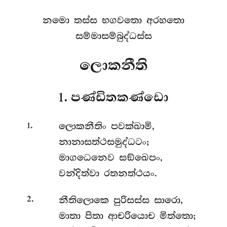
නමො තස්ස භගවතො අරහතො
සම්මාසම්බුද්ධස්ස
ලොකනීති
1. පණ්ඩිතකණ්ඩො
.
ලොකනීතිං
පවක්ඛාමි,
1
නානාසත්ථසමුද්ධටං;
මාගධෙනෙව සඞ්ඛෙපං,
වන්දිත්වා රතනත්ථයං.
.
නීතිලොකෙ පුරිසස්ස සාරො,
2
මාතා පිතා ආචරියොච මිත්තො;