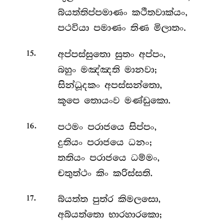
බ්යත්තිප්පමාණං කථීතවාක්යං,
පථවියා පමාණං තිණ මිලාතං.
.
අප්පස්සුතො සුතං අප්පං,
15
බහුං මඤ්ඤති මානවා;
සින්ධූදකං අපස්සන්තො,
කූපෙ තොයංව මණ්ඩුකො.
.
පථමං පරාජයෙ සිප්පං,
16
දුතියං පරාජයෙ ධනං;
තතියං පරාජයෙ ධම්මං,
චතුත්ථං කිං කරිස්සති.
.
බ්යත්ත පුත්ර කිමලසො,
17
අබ්යත්තො භාරහාරකො;