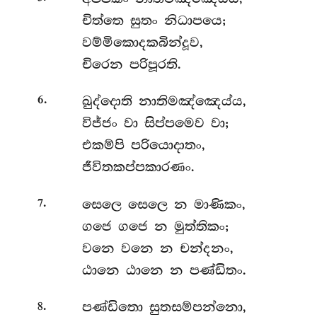
චිත්තෙ සුතං නිධාපයෙ;
වම්මිකොදකබින්දූව,
චිරෙන පරිපූරති.
.
ඛුද්දොති නාතිමඤ්ඤෙය්ය,
6
විජ්ජං වා සිප්පමෙව වා;
එකම්පි පරියොදාතං,
ජීවිතකප්පකාරණං.
.
සෙලෙ සෙලෙ න මාණිකං,
7
ගජෙ ගජෙ න මුත්තිකං;
වනෙ වනෙ න චන්දනං,
ඨානෙ ඨානෙ න පණ්ඩිතං.
.
පණ්ඩිතො සුතසම්පන්නො,
8