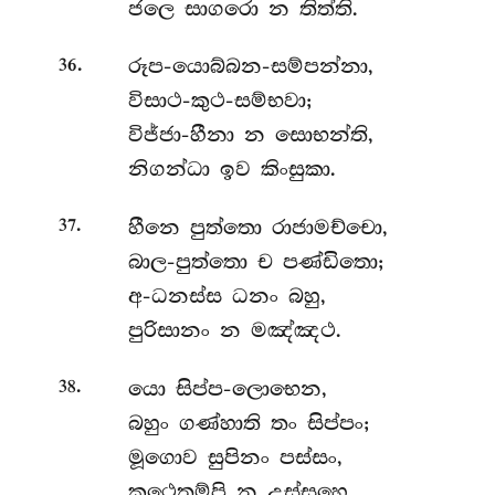
ජලෙ සාගරො න තිත්ති.
.
රූප-යොබ්බන-සම්පන්නා,
36
විසාථ-කුථ-සම්භවා;
විජ්ජා-හීනා න සොභන්ති,
නිගන්ධා ඉව කිංසුකා.
.
හීනෙ පුත්තො රාජාමච්චො,
37
බාල-පුත්තො ච පණ්ඩිතො;
අ-ධනස්ස ධනං බහු,
පුරිසානං න මඤ්ඤථ.
.
යො සිප්ප-ලොභෙන,
38
බහුං ගණ්හාති තං සිප්පං;
මූගොව
සුපිනං පස්සං,
කථෙතුම්පි න උස්සහෙ.