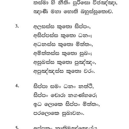
තස්මා හි නීතිං පුරිසො විජඤ්ඤා,
ඤාණී මහා හොති බහුස්සුතොච.
.
අලසස්ස කුතො සිප්පං,
3
අසිප්පස්ස කුතො ධනං;
අධනස්ස කුතො මිත්තං,
අමිත්තස්ස කුතො සුඛං;
අසුඛස්ස
කුතො පුඤ්ඤං,
අපුඤ්ඤස්ස කුතො වරං.
.
සිප්පා සමං ධනං නත්ථි,
4
සිප්පං චොරා නගණ්හරෙ;
ඉධ ලොකෙ සිප්පං මිත්තං,
පරලොකෙ සුඛාවහං.
.
අප්පකං නාතිමඤ්ඤෙය්ය,
5