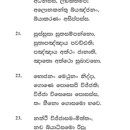
අධනස්ස, ලඞ්කතම්පි;
අලොනකන්තු බ්යඤ්ජනං,
බ්යාකරණං අසිප්පස්ස.
.
සුස්සුසා සුතසම්පන්නො,
21
සුතාපඤ්ඤාය පවඩ්ඪති;
පඤ්ඤාය අත්ථං ජානාති,
ඤාතො අත්ථො සුඛාවහො.
.
භොජනං මෙථුනං නිද්දා,
22
ගොණෙ පොසෙපි විජ්ජති;
විජ්ජා විසෙසො පොසස්ස,
තං හීනො ගොසමො භවෙ.
.
නත්ථි විජ්ජාසමංමිත්තං,
23
නච බ්යාධිසමො රිපු;