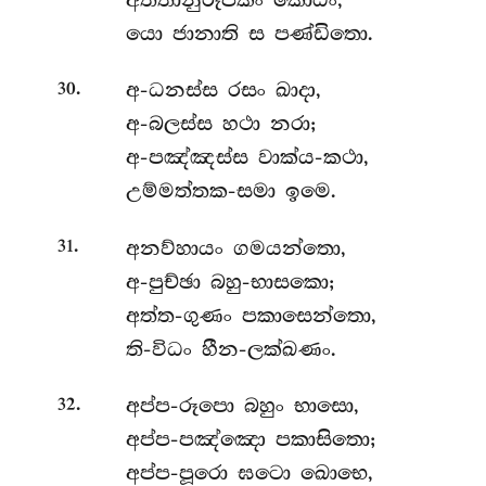
යො ජානාති ස පණ්ඩිතො.
.
අ-ධනස්ස රසං ඛාදා,
30
අ-බලස්ස හථා නරා;
අ-පඤ්ඤස්ස වාක්ය-කථා,
උම්මත්තක-සමා ඉමෙ.
.
අනව්හායං ගමයන්තො,
31
අ-පුච්ඡා බහු-භාසකො;
අත්ත-ගුණං පකාසෙන්තො,
ති-විධං හීන-ලක්ඛණං.
.
අප්ප-රූපො බහුං භාසො,
32
අප්ප-පඤ්ඤො පකාසිතො;
අප්ප-පූරො ඝටො ඛොභෙ,