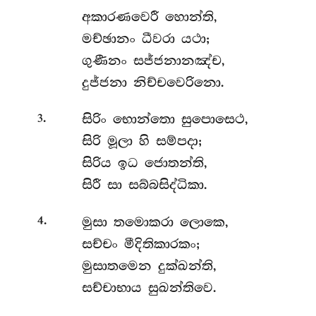
අකාරණවෙරී
හොන්ති,
මච්ඡානං ධීවරා යථා;
ගුණීනං සජ්ජනානඤ්ච,
දුජ්ජනා නිච්චවෙරිනො.
.
සිරිං
භොන්තො සුපොසෙථ,
3
සිරි මූලා හි සම්පදා;
සිරිය ඉධ ජොතන්ති,
සිරී සා සබ්බසිද්ධිකා.
.
මුසා
තමොකරා ලොකෙ,
4
සච්චං මීදිතිකාරකං;
මුසාතමෙන දුක්ඛන්ති,
සච්චාභාය සුඛන්තිවෙ.