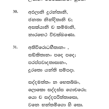
.
අඵලානි
දුරන්තානි,
30
ජනතා නින්දිතානි ච;
අසක්යානි ච කම්මානි,
නාරභෙථ විචක්ඛණො.
.
අතිවිරොධභීතානං
,
31
සඞ්කිතානං පදෙ පදෙ;
පරප්පවාදතාසානං,
දූරතො යන්ති සම්පදා.
සද්දමත්තං
න භෙතබ්බං,
ලොකො සද්දස්ස ගොචරො;
යො ච සද්දපරිත්තාසො,
වනෙ භන්තමිගො හි සො.