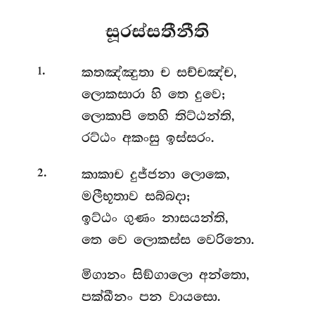
සූරස්සතීනීති
.
කතඤ්ඤුතා
ච සච්චඤ්ච,
1
ලොකසාරා හි තෙ දුවෙ;
ලොකාපි තෙහි තිට්ඨන්ති,
රට්ඨං අකංසු ඉස්සරං.
.
කාකාච
දුජ්ජනා ලොකෙ,
2
මලීභූතාව සබ්බදා;
ඉට්ඨං ගුණං නාසයන්ති,
තෙ වෙ ලොකස්ස වෙරිනො.
මිගානං
සිඞ්ගාලො අන්තො,
පක්ඛීනං පන වායසො.