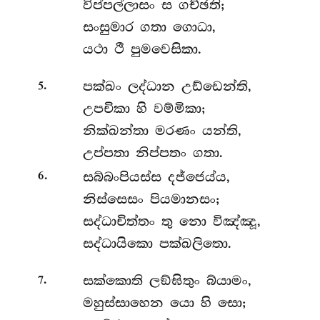
විප්පල්ලාසං ස ගච්ඡති;
සංසුමාර ගතා ගොධා,
යථා ථී පුමවෙසිකා.
.
පක්ඛං
ලද්ධාන උඩ්ඩෙන්ති,
5
උපචිකා හි වම්මිකා;
නික්ඛන්තා මරණං යන්ති,
උප්පතා නිප්පතං ගතා.
.
සබ්බංපියස්ස
දජ්ජෙය්ය,
6
නිස්සෙසං පියමානසං;
සද්ධාචිත්තං තු නො විඤ්ඤූ,
සද්ධායිකො පක්ඛලිතො.
.
සක්කොති
ලඞ්ඝිතුං බ්යාමං,
7
මහුස්සාහෙන යො හි සො;