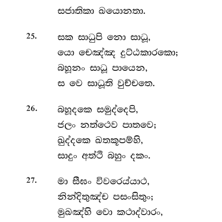
සජාතිකා ඛයොනතා.
.
සක
සාධුපි නො සාධූ,
25
යො චෙඤ්ඤ දුට්ඨකාරකො;
බහූනං සාධූ පායෙන,
ස වෙ සාධූති වුච්චතෙ.
.
බහූදකෙ
සමුද්දෙපි,
26
ජලං නත්ථෙව පාතවෙ;
ඛුද්දකෙ ඛතකූපම්හි,
සාදුං අත්ථි බහුං දකං.
.
මා
සීඝං විවරෙය්යාථ,
27
නින්දිතුඤ්ච පසංසිතුං;
මුඛඤ්හි වො කථාද්වාරං,