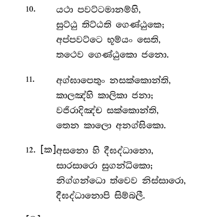
.
යථා
පවට්ටමානම්හි,
10
සුට්ඨු තිට්ඨති ගෙණ්ඨුකෙ;
අප්පවට්ටෙ භූම්යං සෙති,
තථෙව ගෙණ්ඨුකො ජනො.
.
අග්ඝාපෙතුං
නසක්කොන්ති,
11
කාලඤ්හි කාලිකා ජනා;
වජිරාදිඤ්ච සක්කොන්ති,
තෙන කාලො අනග්ඝිකො.
. [ක]
අසනො
හි දීඝද්ධානො,
12
සාරසාරො සුගන්ධිකො;
නිග්ගන්ධො ත්වෙව නිස්සාරො,
දීඝද්ධානොපි සිම්බලී.