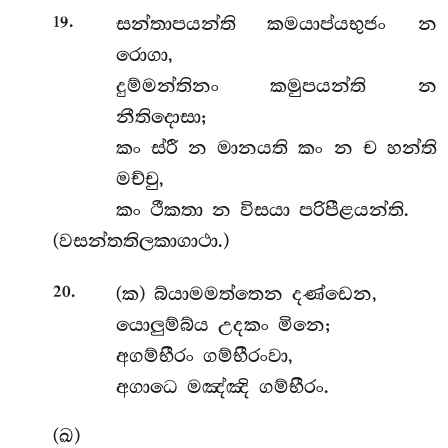
.
සන්තාපයන්ති
කමයාප්යභුජං න
19
රොගා,
දුම්මන්තිනං කමුපයන්ති න
නීතිදොසා;
කං ස්රී න මානයති කං න ච හන්ති
මච්චු,
කං ථීකතා න විසයා පරිපීළයන්ති.
(වසන්තතිලකාගාථා.)
.
(ක) බ්යාමමත්තෙන
දණ්ඩෙන,
20
යොලුම්බ්ය උදකං මිනෙ;
අගම්භීරං ගම්භීරංවා,
අගාධෙ මඤ්ඤි ගම්භීරං.
(ඛ)