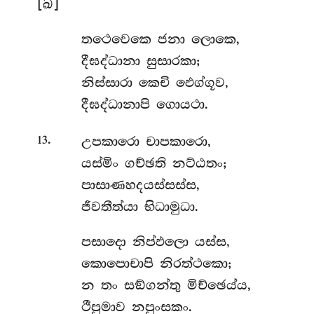
[ඛ]
තථෙවෙකෙ
ජනා ලොකෙ,
දීඝද්ධානා සුසාරකා;
නිස්සාරා කෙචි ඵෙග්ගූව,
දීඝද්ධානාපි ගොයථා.
.
උපකාරො
චාපකාරො,
13
යස්මිං ගච්ඡති නට්ඨතං;
පාසාණහදයස්සස්ස,
ජීවතීත්යා භිධාමුධා.
පසාදො නිප්ඵලො යස්ස,
කොපොචාපි නිරත්ථකො;
න තං සඞ්ගන්තු මිච්ඡෙය්ය,
ථීපුමාව නපුංසකං.