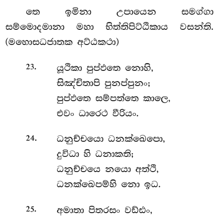
තෙ
ඉමිනා උපායෙන සමග්ගා
සම්මොදමානා මහා භිත්තිපිට්ඨිකාය වසන්ති.
(මහොසධජාතක අට්ඨකථා)
.
යූථිකා
පුප්ඵතෙ නොහි,
23
සිඤ්චිතාපි පුනප්පුනං;
පුප්ඵතෙ සම්පත්තෙ කාලෙ,
එවං ධාරෙථ වීරියං.
.
ධනුච්චයො
ධනක්ඛෙපො,
24
දුවිධා හි ධනාකති;
ධනුච්චයෙ නයො අත්ථි,
ධනක්ඛෙපම්හි නො ඉධ.
.
අමාතා
පිතරසං වඩ්ඪං,
25