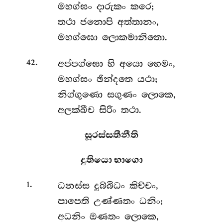
මහග්ඝං දාරුකං කරෙ;
තථා ජනොපි අත්තානං,
මහග්ඝො ලොකමානිතො.
.
අප්පග්ඝො
හි අයො හෙමං,
42
මහග්ඝං ඡින්දතෙ යථා;
නිග්ගුණො සගුණං ලොකෙ,
අලක්ඛීච සිරිං තථා.
සූරස්සතීනීති
දුතියො භාගො
.
ධනස්ස
දුබ්බිධං කිච්චං,
1
පාපෙති උණ්ණතං ධනිං;
අධනිං ඔණතං ලොකෙ,