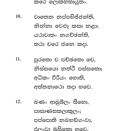
කරෙ ලොකහිතායුතං.
.
වාතෙන
නප්පභිජ්ජන්ති,
10
නින්නා වෙළූ කසා නළා;
යථාවාතං නගච්ඡන්ති,
තථා චරෙ ජනෙ කදා.
.
පුරතො
ච පච්ඡතො චෙ,
11
නිස්සයො නත්ථි පස්සතො;
අධිකං වීරියං හොති,
අත්තනාථො තදා භවෙ.
.
ඛණං
ආඛුබිලං සීහො,
12
පාසාණසකලාකුලං;
පප්පොති නඛභඞ්ගංවා,
ඵලංවා මූසිකො භවෙ.