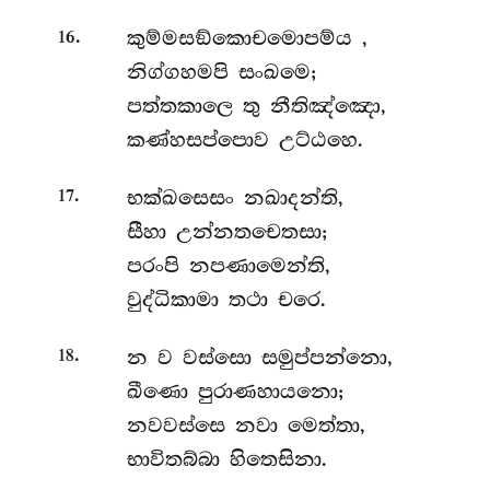
.
කුම්මසඞ්කොචමොපම්ය
,
16
නිග්ගහමපි සංඛමෙ;
පත්තකාලෙ තු නීතිඤ්ඤො,
කණ්හසප්පොව උට්ඨහෙ.
.
භක්ඛසෙසං
නඛාදන්ති,
17
සීහා උන්නතචෙතසා;
පරංපි නපණාමෙන්ති,
වුද්ධිකාමා තථා චරෙ.
.
න
ව වස්සො සමුප්පන්නො,
18
ඛීණො පුරාණහායනො;
නවවස්සෙ නවා මෙත්තා,
භාවිතබ්බා හිතෙසිනා.