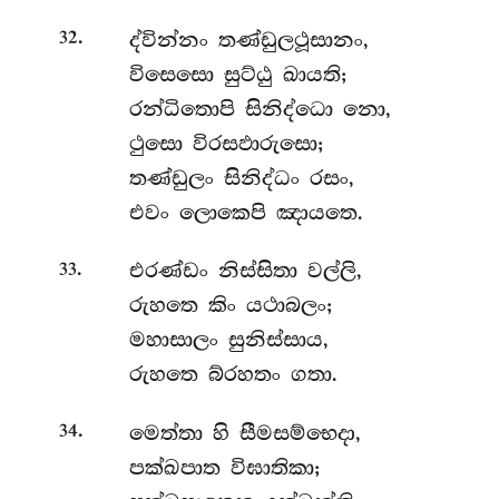
.
ද්වින්නං
තණ්ඩුලථූසානං,
32
විසෙසො සුට්ඨු ඛායති;
රන්ධිතොපි සිනිද්ධො නො,
ථුසො විරසඵාරුසො;
තණ්ඩුලං සිනිද්ධං රසං,
එවං ලොකෙපි ඤායතෙ.
.
එරණ්ඩං
නිස්සිතා වල්ලි,
33
රුහතෙ කිං යථාබලං;
මහාසාලං සුනිස්සාය,
රුහතෙ බ්රහතං ගතා.
.
මෙත්තා
හි සීමසම්භෙදා,
34
පක්ඛපාත විඝාතිකා;