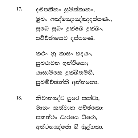
.
දම්පතීනං
සුමිත්තානං,
17
මුඛං අඤ්ඤොඤ්ඤදප්පණං,
සුඛෙ සුඛං දුක්ඛෙ දුක්ඛං,
පටිච්ඡායෙව දප්පණෙ.
කථං
නු තාසං හදයං,
සුඛරාවත ඉත්ථියො;
යාසාමිකෙ දුක්ඛිතම්හි,
සුඛමිච්ඡන්ති අත්තනො.
.
නිවාතඤ්ච
පුරෙ කත්වා,
18
මානං කත්වාන පච්ඡතො;
සකත්ථං ධාරයෙ ධීරො,
අත්ථභඤ්ජො හි මුළ්හතා.