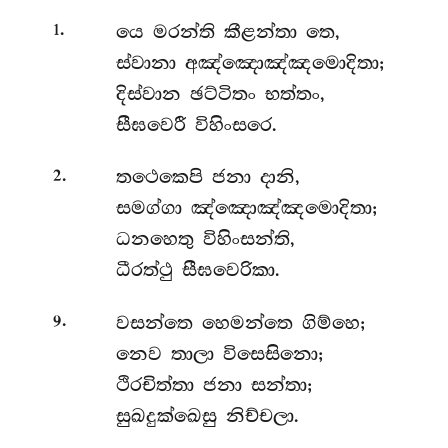
.
යෙ
මරන්ති කීළන්තා තෙ,
1
ස්වානා අඤ්ඤොඤ්ඤමොදිතා;
දිස්වාන ඡට්ටිතං භත්තං,
සීඝවෙරී විහිංසරෙ.
.
තථෙකෙපි
ජනා දානි,
2
සමග්ගා ඤ්ඤොඤ්ඤමොදිතා;
ධනහෙතු විහිංසන්ති,
ධීරත්ථු සීඝවෙරිකා.
.
වසන්තෙ
හෙමන්තෙ ගිම්හෙ;
9
නෙව තාලා විසෙසිනො;
ථිරචිත්තා ජනා සන්තා;
සුඛදුක්ඛෙසු නිච්චලා.