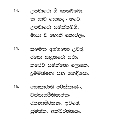
.
උපචාරො
හි කාතබ්බො,
14
න යාව සොහදං භවෙ;
උපචාරො සුමිත්තම්හි,
මායා ච හොති කොටිලං.
.
කමෙන
අග්ගතො උච්ඡු,
15
රසො සාදුතරො යථා;
තථෙව සුමිත්තො ලොකෙ,
දුම්මිත්තො පන නෙදිසො.
.
සොකාරාති
පරිත්තාණං,
16
විස්සාසපීතිභාජනං;
රතනාභිරතනං ඉච්ඡෙ,
සුමිත්තං අක්ඛරත්තයං.