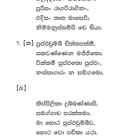
පුරිසං රාගවිරාගිනං,
එදිසං තාත මාසෙවි;
නිම්මනුස්සම්පි චෙ සියා.
. [ක]
පුප්ඵචුම්බි
චිත්තපත්තී,
7
සකවණ්ණෙන මජ්ජිතො;
වික්කමී පුප්ඵතො පුප්ඵං,
නස්සාගාරං න සඞ්ගමො.
[ඛ]
කිප්පිලිකා දුබ්බණ්ණාපි,
සමග්ගාච පරක්කමා;
මා හොථ පුප්ඵචුම්බීව,
හොථ වො පචිකා යථා.