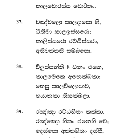
කාලචොරස්ස චොරිතං.
.
චඤ්චලො
කාලදාසො හි,
37
ධීතිමා කාලඉස්සරො;
කාලිස්සරො රට්ඨිස්සරං,
අතිවත්තති සබ්බසො.
.
විලුප්පන්ති
8 ධනං එකෙ,
38
කාලමෙකෙ අනෙක්ඛකා;
තෙසු කාලවිලොපාව,
භයානකා තිකක්ඛළා.
.
රඤ්ඤා
රට්ඨහිතං කත්තා,
39
රඤ්ඤො හිතං ජනෙහි වෙ;
දෙස්සො අත්තහිතං දස්සී,