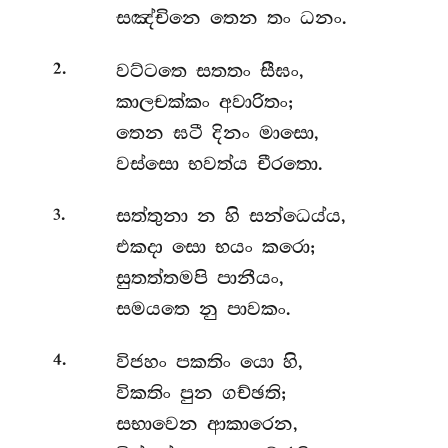
සඤ්චිනෙ තෙන තං ධනං.
.
වට්ටතෙ
සතතං සීඝං,
2
කාලචක්කං අවාරිතං;
තෙන ඝටී දිනං මාසො,
වස්සො භවත්ය චීරතො.
.
සත්තුනා
න හි සන්ධෙය්ය,
3
එකදා සො භයං කරො;
සුතත්තමපි පානීයං,
සමයතෙ නු පාවකං.
.
විජහං
පකතිං යො හි,
4
විකතිං පුන ගච්ඡති;
සභාවෙන ආකාරෙන,