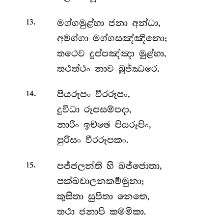
.
මග්ගමුළ්හා
ජනා අන්ධා,
13
අමග්ගා මග්ගසඤ්ඤිනො;
තථෙව දුප්පඤ්ඤා මුළ්හා,
තථත්ථං නාව බුජ්ඣරෙ.
.
පියරූපං
වීරරූපං,
14
දුවිධා රූපසම්පදා,
නාරිං ඉච්ඡෙ පියරූපිං,
පුරිසං වීරරූපකං.
.
පජ්ජලන්ති
හි ඛජ්ජොතා,
15
පක්ඛචාලනකම්මුනා;
කුසිතා සුපිතා නෙතෙ,
තථා ජනාපි කම්මිකා.