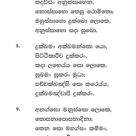
තදඩ්ඪං අනුස්සාහෙන,
නොස්සාහො තෙසු ථොමිතො;
මහුස්සාහො දුක්ඛො ලොකෙ,
අනුස්සාහො සදා සුඛො.
.
දුක්ඛමං
අක්ඛමන්තො යො,
8
පිට්ඨිකාරීච දුක්කරං,
කදා ලභෙය්ය සො ලොකෙ,
සුඛමං සුකරං මුධා;
පච්චක්ඛඤ්හි සො කරෙය්ය,
දුක්ඛමඤ්චාපි දුක්කරං.
.
අනග්ඝො
මනුස්සො ලොකෙ,
9
තොසනාපොසනාදිනා;
තෙන සො මහග්ඝං කම්මං,