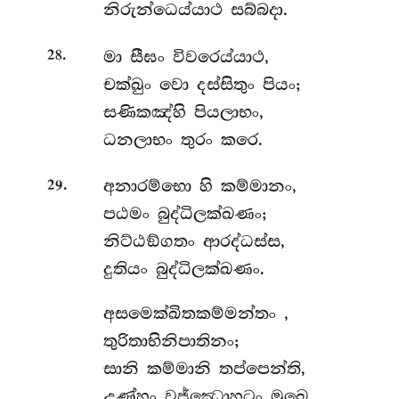
නිරුන්ධෙය්යාථ සබ්බදා.
.
මා
සීඝං විවරෙය්යාථ,
28
චක්ඛුං වො දස්සිතුං පියං;
සණිකඤ්හි පියලාභං,
ධනලාභං තුරං කරෙ.
.
අනාරම්භො
හි කම්මානං,
29
පඨමං බුද්ධිලක්ඛණං;
නිට්ඨඞ්ගතං ආරද්ධස්ස,
දුතියං බුද්ධිලක්ඛණං.
අසමෙක්ඛිතකම්මන්තං
,
තුරිතාභිනිපාතිනං;
සානි කම්මානි තප්පෙන්ති,
උණ්හං වජ්ඣොහටං මුඛෙ.