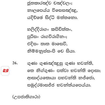
ජූතකාරඤ්ච චඤ්චලං;
නාලපෙය්ය විසෙසඤ්ඤූ,
යදිච්ඡෙ සිද්ධි මත්තනො.
හලිද්දිරාගං
කපිචිත්තං,
පුරිසං රාගවිරාගිනං;
එදිසං තාත මාසෙවි,
නිම්මනුස්සංපි චෙ සියා.
.
ගුණා ගුණඤ්ඤූසු ගුණා භවන්ති,
26
📜
තෙ නිග්ගුණං පත්වා භවන්ති දොසා;
ආසාද්යතොයා පභවන්ති නජ්ජො,
සමුද්රමාසජ්ජ භවන්ත්යපෙය්යා.
(උපජාතිගාථා)