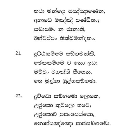
තථා මන්දො සඤ්ඤාණෙන,
අගාධෙ මඤ්ඤි පණ්ඩිතං;
සමාසමං න ජානාති,
බහ්වප්පං තික්ඛමන්දතං.
.
දුට්ඨකම්මෙ
සඞ්ගමන්ති,
21
ඡෙකකම්මෙ ච නො ඉධ;
මච්චුං වහන්ති සීසෙන,
තෙ මුළ්හා මුළ්හසඞ්ගමා.
.
දුවිධො
සඞ්ගමො ලොකෙ,
22
උජුකො කුටිලො භවෙ;
උජුකොව පසංසෙය්යො,
නොහ්යඤ්ඤො සාජසඞ්ගමො.