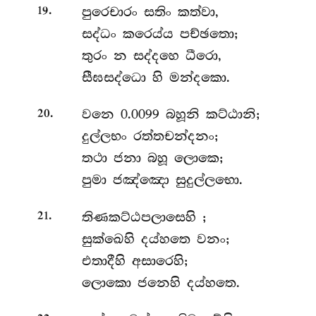
.
පුරෙචාරං
සතිං කත්වා,
19
සද්ධං කරෙය්ය පච්ඡතො;
තුරං න සද්දහෙ ධීරො,
සීඝසද්ධො හි මන්දකො.
.
වනෙ 0.0099 බහූනි කට්ඨානි;
20
දුල්ලභං රත්තචන්දනං;
තථා ජනා බහූ ලොකෙ;
පුමා ජඤ්ඤො සුදුල්ලභො.
.
තිණකට්ඨපලාසෙහි
;
21
සුක්ඛෙහි දය්හතෙ වනං;
එතාදීහි අසාරෙහි;
ලොකො ජනෙහි දය්හතෙ.