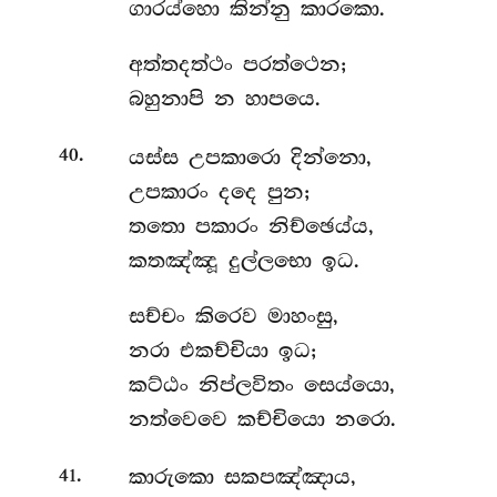
ගාරය්හො කින්නු කාරකො.
අත්තදත්ථං
පරත්ථෙන;
බහුනාපි න හාපයෙ.
.
යස්ස උපකාරො දින්නො,
40
උපකාරං දදෙ පුන;
තතො පකාරං නිච්ඡෙය්ය,
කතඤ්ඤූ දුල්ලභො ඉධ.
සච්චං
කිරෙව මාහංසු,
නරා එකච්චියා ඉධ;
කට්ඨං නිප්ලවිතං සෙය්යො,
නත්වෙවෙ කච්චියො නරො.
.
කාරුකො
සකපඤ්ඤාය,
41