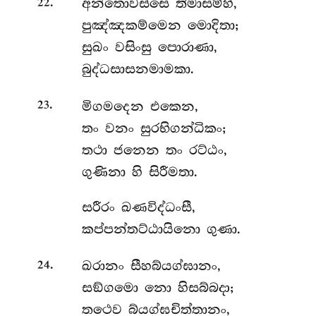
.
අන්තොවස්සෙ
තිමාසම්හි,
22
පුඤ්ඤකම්මෙන මොදිතා;
සුඛං වසිංසු පොරාණා,
බුද්ධසාසනමාමකා.
.
මිගමදෙන
එකෙන,
23
තං වනං සුරභිගන්ධිකං;
තථා ජනෙන තං රට්ඨං,
ගුණිනා හි සිරීමතා.
සරීරං
ඛණවිද්ධංසී,
කප්පන්තට්ඨායිනො ගුණා.
.
ඛරානං
සීහබ්යග්ඝානං,
24
සඞ්ගමො නො හිසබ්බදා;
තථෙව බ්යග්ඝචිත්තානං,