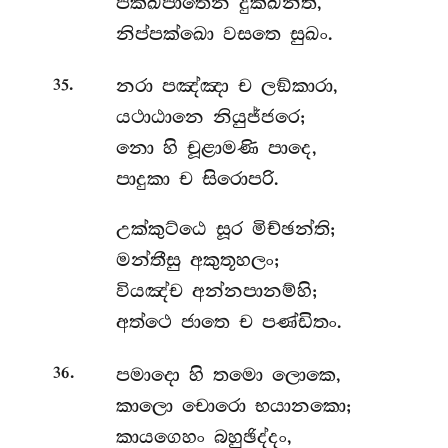
පක්ඛපාතෙන දුක්ඛන්ති,
නිප්පක්ඛො වසතෙ සුඛං.
.
නරා
පඤ්ඤා ච ලඞ්කාරා,
35
යථාඨානෙ නියුජ්ජරෙ;
නො හි චූළාමණි පාදෙ,
පාදුකා ච සිරොපරි.
උක්කුට්ඨෙ
සූර මිච්ඡන්ති;
මන්තීසු අකුතූහලං;
වියඤ්ච අන්නපානම්හි;
අත්ථෙ ජාතෙ ච පණ්ඩිතං.
.
පමාදො
හි තමො ලොකෙ,
36
කාලො චොරො භයානකො;
කායගෙහං බහුඡිද්දං,