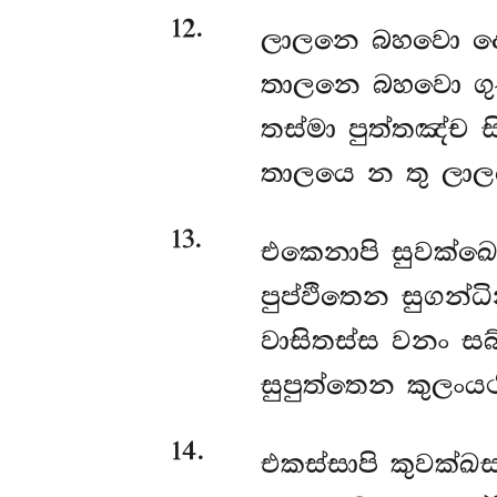
12
.
ලාලනෙ
බහවො ද
තාලනෙ බහවො ගු
තස්මා පුත්තඤ්ච ස
තාලයෙ න තු ලාල
13
.
එකෙනාපි
සුවක්ඛ
පුප්ඵිතෙන සුගන්ධි
වාසිතස්ස වනං සබ්
සුපුත්තෙන කුලංයථ
14
.
එකස්සාපි
කුවක්ඛස