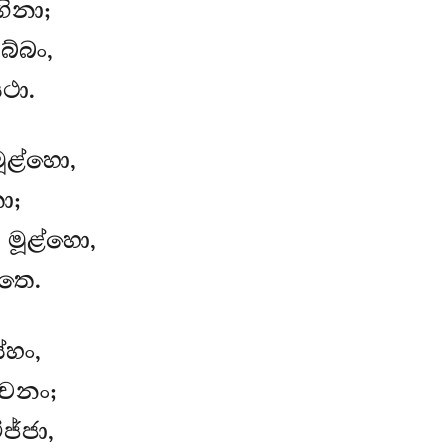
ිනා;
්බං,
ථා.
ළ්හො,
ො;
මූළ්හො,
තෙ.
්හං,
චනං;
ජ්ජා,