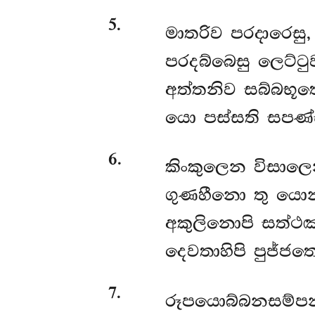
5
.
මාතරිව
පරදාරෙසු,
පරදබ්බෙසු ලෙට්ටු
අත්තනිව සබ්බභූතෙ
යො පස්සති සපණ්
6
.
කිංකුලෙන විසාලෙ
ගුණහීනො තු යො
අකුලිනොපි සත්ථ
දෙවතාහිපි පුජ්ජතෙ
7
.
රූපයොබ්බනසම්ප