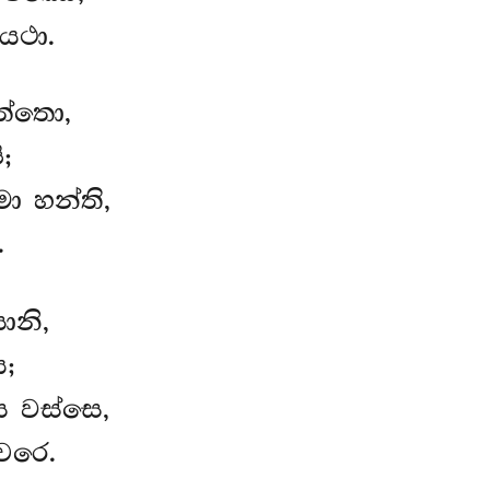
යථා.
ුත්තො,
;
 හන්ති,
.
ානි,
;
 වස්සෙ,
චරෙ.