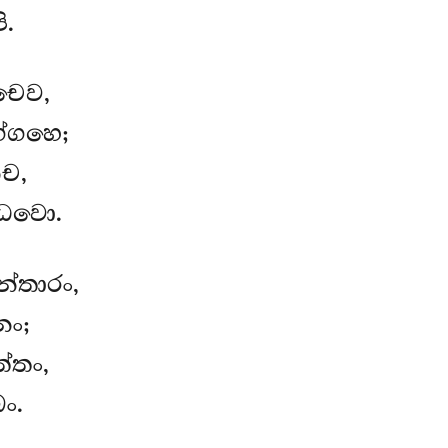
ි.
චෙව,
ග්ගහෙ;
ච,
්ධවො.
්තාරං,
නං;
්තං,
ං.