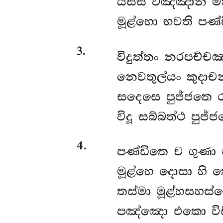
යස්ස විඤ්ඤාන ම
මූළ්හො භවති පණ්
3
.
විදුත්තං
නරපච්චඤ
නෙවතුල්යං කුදාච
සදෙසෙ පුජ්ජතෙ ර
විදූ සබ්බත්ථ පුජ්ජ
4
.
පණ්ඩිතෙ
ච ගුණා 
මූළ්හෙ දොසා හි 
තස්මා මූළ්හසහස්ස
පඤ්ඤො එකො විස