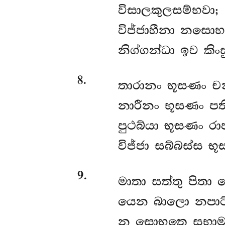
විසාලකුලසම්භවා;
විජ්ජාහීනා නසොභ
නිග්ගන්ධා ඉව කිංස
8
.
තාරානං
භූසණං ච
නාරීනං භූසණං පත
පුථබ්යා භූසණං රාජ
විජ්ජා සබ්බස්ස භ
9
.
මාතා සත්තු පිතා ව
යෙන බාලො නපාට
න සොභතෙ සභාම