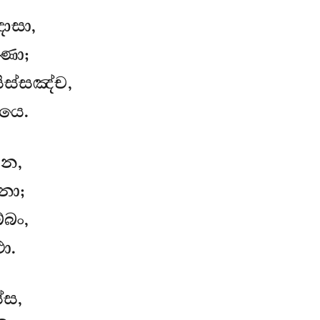
ොසා,
ණා;
ිස්සඤ්ච,
යෙ.
ෙන,
නා;
බං,
ා.
්ස,