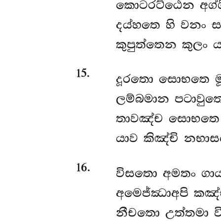
කොටරට්ඨෙන අග්ග
දය්හතෙ හි වනං සබ
කුපුත්තෙන කුලං ය
15
.
දූරතො සොභතෙ මූ
ලම්බමාන පටාවුත
තාවඤ්ච සොභතෙ 
යාව කිඤ්චි නභාස
16
.
විසතො
අමතං ගාය
අමෙජ්ඣාඅපි කඤ්
නීචතො උත්තමා වි