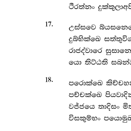
ථීරත්නං දුක්කුලාඅප
17
.
උස්සවෙ
බ්යසනෙ
දුබ්භික්ඛෙ සත්තුවි
රාජද්වාරෙ සුසානෙ
යො තිට්ඨති සබන
18
.
පරොක්ඛෙ කිච්චහන
පච්චක්ඛෙ පියවාදි
වජ්ජයෙ තාදිසං මිත
විසකුම්භං පයොමුඛ