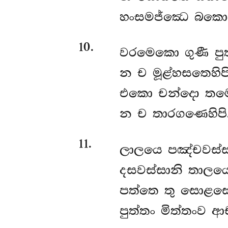
හංසමජ්ඣෙ බකො
10
.
වරමෙකො
ගුණී ප
න ච මූළ්හසතෙහිපි
එකො චන්දො තමො
න ච තාරගණෙහිපි
11
.
ලාලයෙ
පඤ්චවස්ස
දසවස්සානි තාලයෙ
පත්තෙ තු සොළසෙ
පුත්තං මිත්තංව ආ