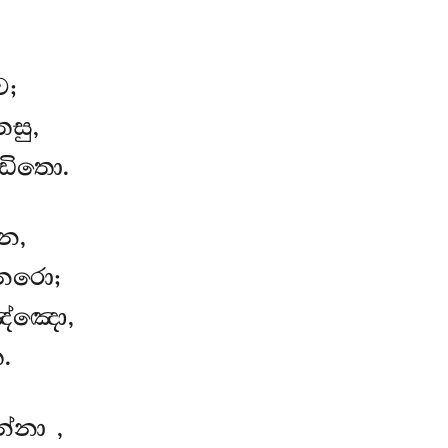
ව;
සු,
ඩිතො.
න,
නරො;
ඤ්ඤො,
.
න්නා
,