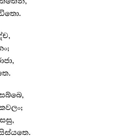
ත්තෙන,
ඩිතො.
්ච,
නං;
ාජා,
තෙ.
සබ්බෙ,
කෙවලං;
ෙසු,
ිස්යතෙ.