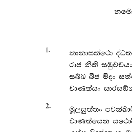
නමො
1
.
නානාසත්ථො
ද්ධත
රාජ නීති සමුච්චයං
සබ්බ බීජ මිදං සත්
චාණක්යං සාරසඞ්ග
2
.
මූලසුත්තං පවක්ඛාම
චාණක්යෙන යථොද