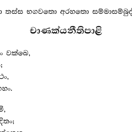
 තස්ස භගවතො අරහතො සම්මාසම්බුද්
චාණක්යනීතිපාළි
ං වක්ඛෙ,
;
ථං,
හං.
ි,
ිතං;