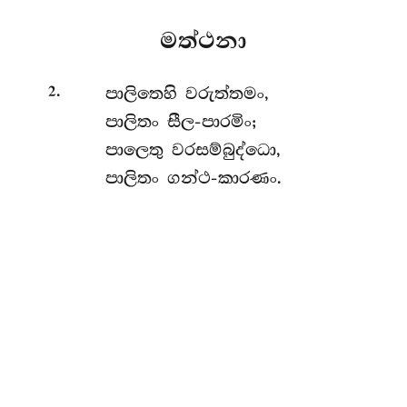
මත්ථනා
.
පාලිතෙහි
වරුත්තමං,
2
පාලිතං සීල-පාරමිං;
පාලෙතු වරසම්බුද්ධො,
පාලිතං ගන්ථ-කාරණං.