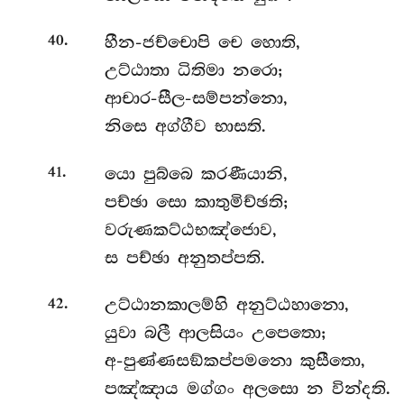
.
හීන-ජච්චොපි
චෙ හොති,
40
උට්ඨාතා ධිතිමා නරො;
ආචාර-සීල-සම්පන්නො,
නිසෙ අග්ගීව භාසති.
.
යො
පුබ්බෙ කරණීයානි,
41
පච්ඡා සො කාතුමිච්ඡති;
වරුණකට්ඨභඤ්ජොව,
ස පච්ඡා අනුතප්පති.
.
උට්ඨානකාලම්හි
අනුට්ඨහානො,
42
යුවා බලී ආලසියං උපෙතො;
අ-පුණ්ණසඞ්කප්පමනො කුසීතො,
පඤ්ඤාය මග්ගං අලසො න වින්දති.