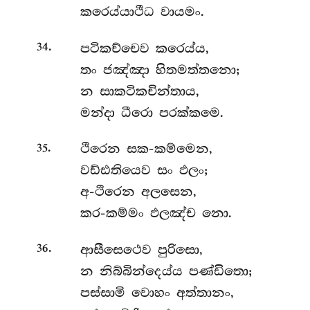
කරෙය්යාථීධ වායමං.
.
පටිකච්චෙව
කරෙය්ය,
34
තං ජඤ්ඤා හිතමත්තනො;
න සාකටිකචින්තාය,
මන්දා ධීරො පරක්කමෙ.
.
ථිරෙන
සක-කම්මෙන,
35
වඩ්ඪතියෙව සං ඵලං;
අ-ථිරෙන අලසෙන,
කර-කම්මං ඵලඤ්ච නො.
.
ආසීසෙථෙව
පුරිසො,
36
න නිබ්බින්දෙය්ය පණ්ඩිතො;
පස්සාමි වොහං අත්තානං,