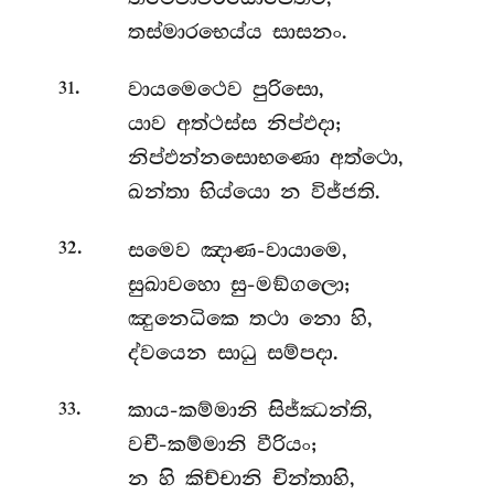
තස්මාරභෙය්ය සාසනං.
.
වායමෙථෙව
පුරිසො,
31
යාව අත්ථස්ස නිප්ඵදා;
නිප්ඵන්නසොභණො අත්ථො,
ඛන්තා භිය්යො න විජ්ජති.
.
සමෙව
ඤාණ-වායාමෙ,
32
සුඛාවහො සු-මඞ්ගලො;
ඤුනෙධිකෙ තථා නො හි,
ද්වයෙන සාධු සම්පදා.
.
කාය-කම්මානි
සිජ්ඣන්ති,
33
වචී-කම්මානි වීරියං;
න හි කිච්චානි චින්තාහි,