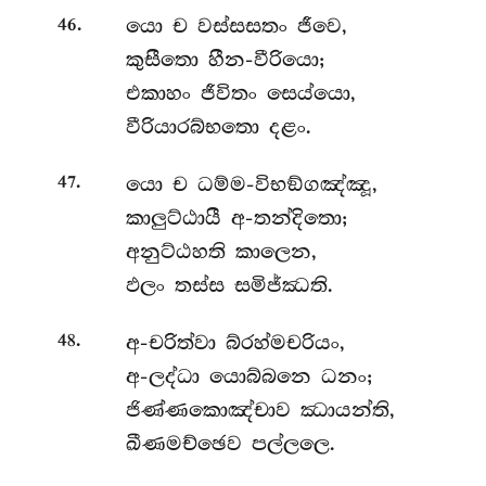
.
යො
ච වස්සසතං ජීවෙ,
46
කුසීතො හීන-වීරියො;
එකාහං ජීවිතං සෙය්යො,
වීරියාරබ්භතො දළං.
.
යො
ච ධම්ම-විභඞ්ගඤ්ඤූ,
47
කාලුට්ඨායී අ-තන්දිතො;
අනුට්ඨහති කාලෙන,
ඵලං තස්ස සමිජ්ඣති.
.
අ-චරිත්වා
බ්රහ්මචරියං,
48
අ-ලද්ධා යොබ්බනෙ ධනං;
ජිණ්ණකොඤ්චාව ඣායන්ති,
ඛීණමච්ඡෙව පල්ලලෙ.