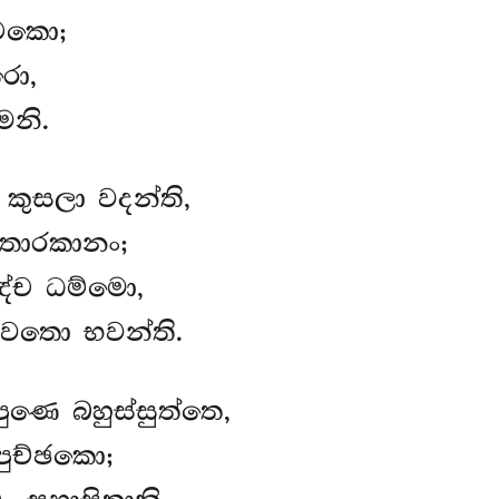
චකො;
රො,
මනි.
 කුසලා වදන්ති,
 තාරකානං;
ඤ්ච ධම්මො,
ාවතො භවන්ති.
පුණෙ බහුස්සුත්තෙ,
පුච්ඡකො;