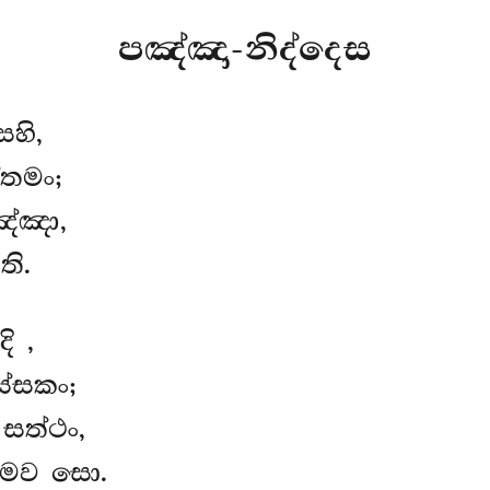
පඤ්ඤා-නිද්දෙස
හි,
තමං;
ඤ්ඤා,
ති.
දි
,
්සකං;
සත්ථං,
මෙව සො.