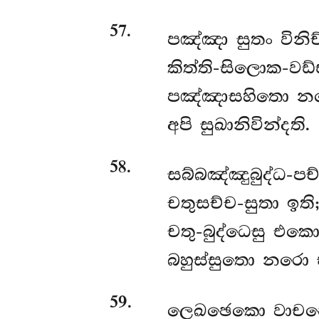
57
.
පඤ්ඤා
සුතං විනිච්
කිත්ති-සිලොක-වඩ්
පඤ්ඤාසහිතො න
අපි සුඛානිවින්දති.
58
.
සබ්බඤ්ඤුබුද්ධ-ප
චතුසච්ච-සුතා ඉති
චතු-බුද්ධෙසු එකො
බහුස්සුතො නරො 
59
.
ලෙඛඡෙකො
වාච