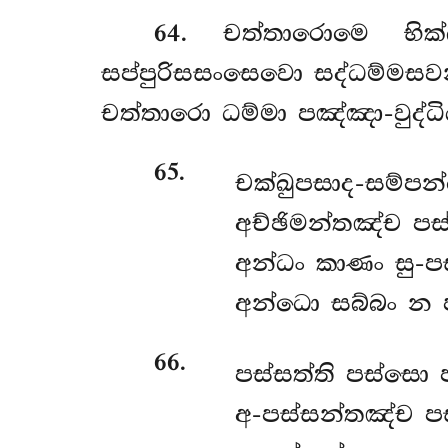
64
. චත්තාරොමෙ
භි
සප්පුරිසසංසෙවො සද්ධම්මසව
චත්තාරො ධම්මා පඤ්ඤා-වුද්ධිය
65
.
චක්ඛුපසාද-සම්ප
අච්ඡිමන්තඤ්ච පස්
අන්ධං කාණං සු-ප
අන්ධො සබ්බං න ප
66
.
පස්සත්ති
පස්සො ප
අ-පස්සන්තඤ්ච පස