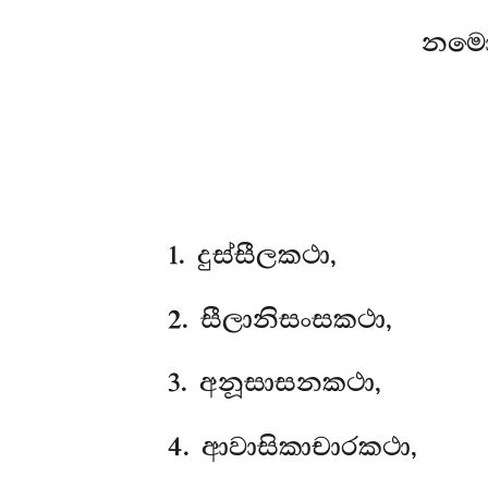
නමො
1
. දුස්සීලකථා,
2
. සීලානිසංසකථා,
3
. අනූසාසනකථා,
4
. ආවාසිකාචාරකථා,