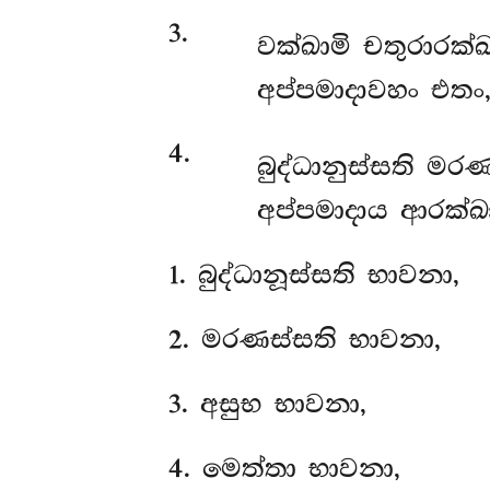
3
.
වක්ඛාමි
චතුරාරක්ඛ
අප්පමාදාවහං එතං,
4
.
බුද්ධානුස්සති
මරණා
අප්පමාදාය ආරක්ඛ
1
. බුද්ධානූස්සති භාවනා,
2
. මරණස්සති භාවනා,
3
. අසුභ භාවනා,
4
. මෙත්තා භාවනා,