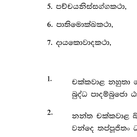
5
. පච්චයනිස්සග්ගකථා,
6
. පාතිමොක්ඛකථා,
7
. දායකොවාදකථා,
1
.
චක්කවාළ
නහුතා ග
බුද්ධ පාදම්බුජො 
2
.
නන්ත
චක්කවාළ බ්
වන්දෙ තප්පූජිතං 