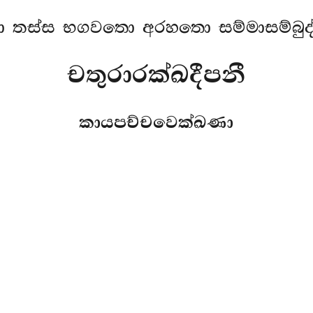
 තස්ස භගවතො අරහතො සම්මාසම්බුද්
චතුරාරක්ඛදීපනී
කායපච්චවෙක්ඛණා