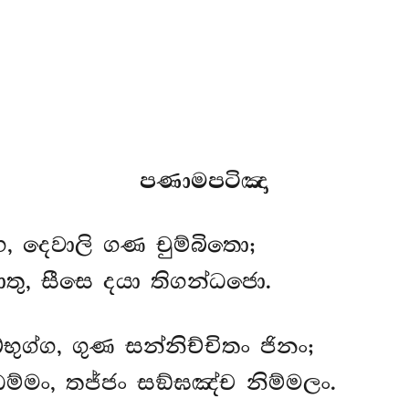
පණාමපටිඤා
, දෙවාලි ගණ චුම්බිතො;
ඨාතු, සීසෙ දයා තිගන්ධජො.
භුග්ග, ගුණ සන්නිච්චිතං ජිනං;
ධම්මං, තජ්ජං සඞ්ඝඤ්ච නිම්මලං.