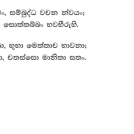
ං, සම්බුද්ධ වචන න්වයං;
 සොත්තබ්බං භවභීරුහි.
, භුභා මෙත්තාච භාවනා;
ා, චතස්සො මානිතා සතං.