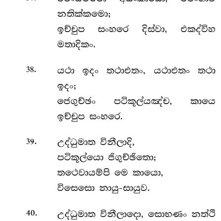
නතික්කමො;
ඉච්චුප සංහරෙ දිස්වා, එකද්විහ
මතාදිකං.
.
යථා
ඉදං තථාඑතං, යථාඑතං තථා
38
ඉදං;
ජෙගුච්ඡං පටිකූල්යඤ්ච, කායෙ
ඉච්චුප සංහරෙ.
.
උද්ධුමාත විනීලාදි,
39
පටිකූල්යො ජිගුච්ඡිතො;
තථෙවායම්පි මෙ කායො,
විසෙසො නායු-සායුව.
.
උද්ධුමාත
විනීලාදො, සොභණං නත්ථි
40