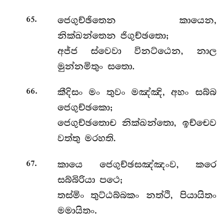
.
ජෙගුච්ඡිතෙන කායෙන,
65
නික්ඛන්තෙන ජිගුච්ඡතො;
අජ්ජ ස්වෙවා විනට්ඨෙන, නාල
මුන්නමිතුං සතො.
.
කීදිසං
මං තුවං මඤ්ඤි, අහං සබ්බ
66
ජෙගුච්ඡකො;
ජෙගුච්ඡතොච නික්ඛන්තො, ඉච්චෙව
වත්තු මරහති.
.
කායෙ ජෙගුච්ඡසඤ්ඤංව, කරෙ
67
සබ්බිරියා පථෙ;
තස්මිං තුට්ඨබ්බකං නත්ථි, පියායිතං
මමායිතං.