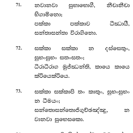
.
නවානවා
සුභාභොගී, නීචානීචා
71
භිගාමිනො;
පක්කා පක්කාව ධීඣායී,
සන්තාසන්තා විරාගිනො.
.
සක්කා සක්කා න දස්සෙතුං,
72
සුභංසුභං සතංසතං;
ධීරාධීරාග මුජ්ඣන්ති, කායෙ කායෙ
ක්රියෙක්රියෙ.
.
සක්කා
සක්කාපි තං කාතුං, සුභංසුභං
73
න ධීමයං;
සන්තොසන්තොජිගුච්ඡඤ්ඤූ, න
වානවා සුභෙසකො.