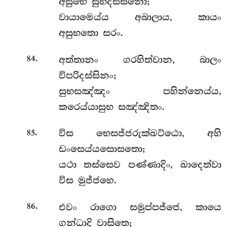
අසුභෙ සුභදස්සිනො;
වායාමෙය්ය අබාලාය, කායං
අසුභතො සරං.
.
අත්තානං
ගරහිත්වාන, බාලං
84
විපරිදස්සිනං;
සුභසඤ්ඤං පහින්නෙය්ය,
කරෙය්යාසුභ සඤ්ඤිතං.
.
විස භෙසජ්ජරුක්ඛට්ඨො, අහි
85
ඩංසෙය්යසොසතො;
යථා තස්සෙව පණ්ණාදිං, ඛාදෙත්වා
විස මුජ්ජහෙ.
.
එවං රාගො සමුප්පජ්ජෙ, කායෙ
86
ගන්ධාදි වාසිතෙ;