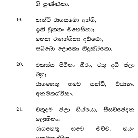
හි පුණ්ණතා.
.
නත්ථි
රාගසමො අග්ගි,
19
ඉති වුත්තං මහෙසිනා;
තෙන රාගග්ගිනා දඩ්ඪො,
සබ්බො ලොකො තිදුක්ඛිතො.
.
එකස්ස පිවිතං ඛීරං, චතූ දධි ජලා
20
බහු;
රාගහෙතු භවෙ සන්ධි, ට්ඨානං
අනමතග්ගිකං.
.
චතූදමි
ජලා භිය්යො, සීසච්ඡෙදන
21
ලොහිතං;
රාගහෙතු භවෙ මච්ච, භයං