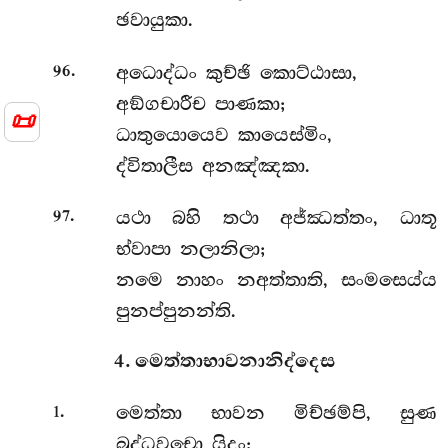
ඡවායුකා.
.
අධොද්ධං කුච්ඡි කොට්ඨාසා,
96
අඞ්ගචාරීච පාණකා;
📜
ධාතුයොයෙව කායෙස්මිං,
ද්විතාලීස අනඤ්ඤකා.
.
යථා
බහි තථා අජ්ඣත්තං, ධාතූ
97
භ්වාපා නලානිලා;
නමෙ නාහං නඅත්තාති, සංමසෙය්ය
පුනප්පුනන්ති.
4. මෙත්තාභාවනානිද්දෙස
.
මෙත්තා
භාවන මිච්ඡම්පි, සුණ
1
බුද්ධවචො යිදං;