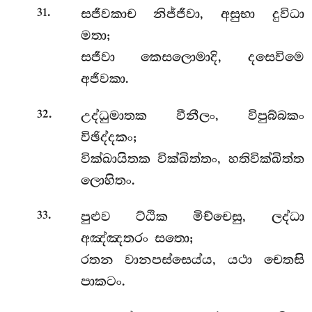
.
සජීවකාච
නිජ්ජීවා, අසුභා දුවිධා
31
මතා;
සජීවා කෙසලොමාදි, දසෙවිමෙ
අජීවකා.
.
උද්ධුමාතක
වීනීලං, විපුබ්බකං
32
විඡිද්දකං;
වික්ඛායිතක වික්ඛිත්තං, හතිවික්ඛිත්ත
ලොහිතං.
.
පුළුව ට්ඨික මිච්චෙසු, ලද්ධා
33
අඤ්ඤතරං සතො;
රතන වානපස්සෙය්ය, යථා චෙතසි
පාකටං.