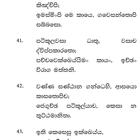
කිඤ්චිපි;
ඉමස්මිංපි මෙ කායෙ, ගවෙසන්තොපි
සබ්බසො.
.
පටිකූලවසා ධාතු, වසාච
41
ද්විප්පකාරතො;
පච්චවෙක්ඛෙය්යිමං කායං, ඉච්ඡං
විරාග මත්තනි.
.
වණ්ණ
සණ්ඨාන ගන්ධෙහි, ආසයො
42
කාසතොපිච;
ජෙගුච්ඡ පටිකූල්යාච, කෙසා න
තුට්ඨමානිතා.
.
ඉති කෙසෙසු ඉක්ඛෙය්ය,
43