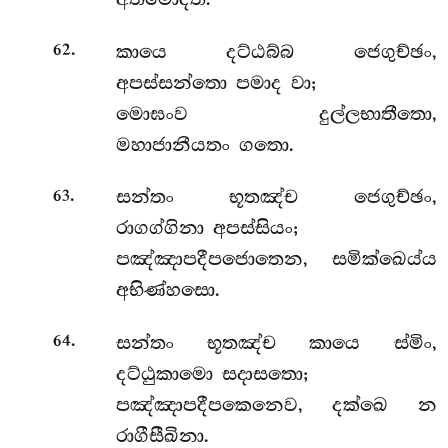
.
කායෙ
දට්ඨබ්බ ජෙගුච්ඡං,
62
අපස්සන්තො පමාද වා;
මොඝංව දුල්ලභාතීතො,
මහාජානීයතං ගතො.
.
සන්තං භූතඤ්ච ජෙගුච්ඡං,
63
රාගග්ගිනා අපස්සියං;
පඤ්ඤාපදීපජොතෙන, සමික්ඛෙය්ය
අභිණ්හසො.
.
සන්තං
භූතඤ්ච කායෙ ස්මිං,
64
දට්ඨුකාමො සදාසතො;
පඤ්ඤාපදීපකෙනෙව, දක්ඛෙ න
රාගීසීඛිනා.