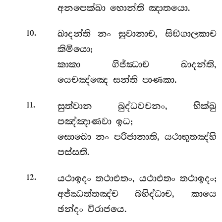
අනපෙක්ඛා හොන්ති ඤාතයො.
.
ඛාදන්ති
නං සුවානාච, සිඞ්ගාලකාච
10
කිමියො;
කාකා ගිජ්ඣාච ඛාදන්ති,
යෙචඤ්ඤෙ සන්ති පාණකා.
.
සුත්වාන
බුද්ධවචනං, භික්ඛු
11
පඤ්ඤාණවා ඉධ;
සොඛො නං පරිජානාති, යථාභූතඤ්හි
පස්සති.
.
යථාඉදං තථාඑතං, යථාඑතං තථාඉදං;
12
අජ්ඣත්තඤ්ච බහිද්ධාච, කායෙ
ඡන්දං විරාජයෙ.