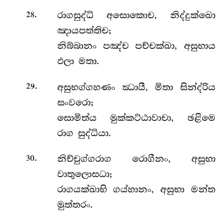
.
රාගසුද්ධි
අසොකොච, නිද්දුක්ඛො
28
ඤායපත්තිච;
නිබ්බානං පඤ්ච පච්චක්ඛා, අසුභාය
ඵලා මතා.
.
අසුභග්ගහණං
ඣායී, මිතා සින්ද්රිය
29
සංවරො;
සොමිත්ය මුක්කට්ඨාවාචා, ඡළිමෙ
රාග සුද්ධියා.
.
නිච්චුග්ගරාග රොගීනං, අසුභා
30
වාතුලොසධා;
රාගයක්ඛාභි ගය්හානං, අසුභා මන්ත
මුත්තරං.