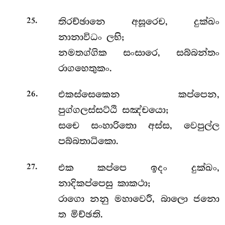
.
තිරච්ඡානෙ
අසූරෙච, දුක්ඛං
25
නානාවිධං ලභි;
නමතග්ගික සංසාරෙ, සබ්බන්තං
රාගහෙතුකං.
.
එකස්සෙකෙන කප්පෙන,
26
පුග්ගලස්සට්ඨි සඤ්චයො;
සචෙ සංහාරිතො අස්ස, වෙපුල්ල
පබ්බතාධිකො.
.
එක කප්පෙ ඉදං දුක්ඛං,
27
නාදිකප්පෙසු කාකථා;
රාගො නනු මහාවෙරී, බාලො ජනො
ත මිච්ඡති.