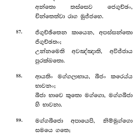
අන්තො තස්සෙව ජෙගුච්ඡං,
චින්තෙත්වා රාග මුජ්ජහෙ.
.
ජිගුච්ඡිතෙන
කායෙන, අපස්සන්තො
87
ජිගුච්ඡතං;
උන්නමෙති අවඤ්ඤාති, අවිජ්ජාය
පුරක්ඛතො.
.
ආයතිං
මග්ගලාභාය, බීජං කරෙය්ය
88
භාවනං;
බීජා භාවෙ කුතො මග්ගො, මග්ගබීජා
හි භාවනා.
.
මග්ගබීජො අපායෙපි, නිම්මුග්ගො
89
සමයෙ ගතෙ;