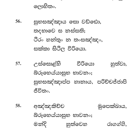
ලොහිතං.
.
සුභසඤ්ඤාය
සො වඩ්ඪො,
56
තදභාවෙ ස නස්සති;
ථිරං හන්තුං න තංසඤ්ඤං,
සක්කා සිථිල වීරියො.
.
උස්සොළ්හි
වීරියො හුත්වා,
57
බ්රූහෙය්යාසුභ භාවනං;
සුභසඤ්ඤාප්ප හානාය, පරිච්චජ්ජාපි
ජීවිතං.
.
අඤ්ඤකිච්ච මුපෙක්ඛාය,
58
බ්රූහෙය්යාසුභ භාවනං;
මන්දි හුත්වෙහ රාගග්ගි,