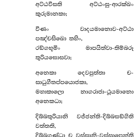
අට්ඨවීසති අට්ඨංසු-ආරක්ඛං
කුරුමානකා;
වීණං වාදයමානොව-අට්ඨා
පඤ්චසිඛො තහිං,
රඞ්ගභූමිං මාපයිත්වා-තිම්බරූ
තුරියඝොසවා;
අනෙකා දෙවපුත්තා ච-
සාධුගීතප්පයොජකා,
මහාකාලො නාගරාජා-ථූයමානො
අනෙකධා;
දිබ්බතුරියානි වජ්ජන්ති-දිබ්බසඞ්ගිති
වත්තති,
දිබ්බගණ්ධා ච වස්සානි-වස්සාපෙන්ති