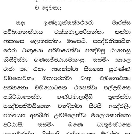
ච දෙවතා;
තදා ඉණ්දගුත්තත්ථෙරො මාරස්ස
පටිබාහනත්ථාය චක්කවාළපරියන්තං කත්වා
ආකාසෙ ලොහඡත්තං මාපෙසි. පඤ්චනිකායික
ථෙරා
ධාතුයො පරිවාරෙත්වා පඤ්චසු ඨානෙසු
නිසීදිත්වා ගණසජ්ඣායමකංසු. තස්මිං කාලෙ
රාජා තං ඨනං ආගන්ත්වා සිසතො සුවණ්ණ
චඞ්ගොටකං ඔතාරෙත්වා ධාතු චඞ්ගොටකං
අත්තනො චඞ්ගොටකෙ ඨපෙත්වා පල්ලඞ්කෙ
පතිට්ඨාපෙත්වා ගණ්ධමාලාදීහි පූජෙත්වා
පඤ්චපතිට්ඨිතෙන වන්දිත්වා සිරසි අඤ්ජලිං
පග්ගය්හ අක්ඛීනි උම්මීලෙත්වා ඔලොකෙන්තො
අට්ඨාසි. තස්මිං ඛණෙ ධාතුමත්ථකෙ
සෙතච්ඡත්තං දිස්සති ඡත්තගාහක බ්රහ්මා න