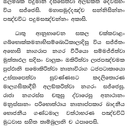
ඔලම්බක පදුමානි දස්සෙත්වා අලඞ්කත දෙවසභං
විය සජ්ජෙසි. මහාසමුද්දඤ්ච සන්නිසින්නං
පඤ්චවිධ පදුමසඤ්චන්නං අකාසි.
ධාතු ආනුභාවෙන සකල චක්කවාළං
ගබ්භොක්කමනාභිසම්බොධිකාලාදිසු විය සජ්ජිතං
අහොසි නාගරාප නගර වීථියො සම්මජ්ජිත්වා
මුත්තාඵල සදිසං වාලුකං ඔකිරිත්වා ලාජපඤ්චමක
පුප්ඵානි සමොකිරිත්වා නානාවිරාග ධජපටාකායො
උස්සාපෙත්වා සුවණ්ණඝට කදලිතොරණ
මාලගඝිකාදීහි අලඞ්කරිත්වා නගරං සජ්ජෙසු.
රාජා නගරස්ස චතුසු ද්වාරෙසු අනාථානං
මනුස්සානං පරිභොත්ථාය නානාප්පකාර ඛාදනීය
භොජනීය ගණ්ධමාල වත්ථාභරණ පඤ්චවිධි
මුධවාස සහිත තාම්බුලානි ච ඨපාපෙසි.