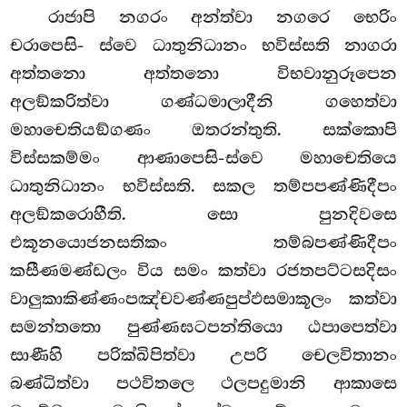
රාජාපි නගරං අන්ත්වා නගරෙ භෙරිං
චරාපෙසි- ස්වෙ ධාතුනිධානං භවිස්සති නාගරා
අත්තනො අත්තනො විභවානුරූපෙන
අලඞ්කරිත්වා ගණ්ධමාලාදීනි ගහෙත්වා
මහාචෙතියඞ්ගණං ඔතරන්තුති. සක්කොපි
විස්සකම්මං ආණාපෙසි-ස්වෙ මහාචෙතියෙ
ධාතුනිධානං භවිස්සති. සකල තම්පපණ්ණිදීපං
අලඞ්කරොහීති. සො පුනදිවසෙ
එකූනයොජනසතිකං තම්බපණ්ණිදීපං
කසීණමණ්ඩලං විය සමං කත්වා රජතපට්ටසදිසං
වාලුකාකිණ්ණංපඤ්චවණ්ණපුප්ඵසමාකූලං කත්වා
සමන්තතො පුණ්ණඝටපන්තියො ඨපාපෙත්වා
සාණීහි පරික්ඛිපිත්වා උපරි චෙලවිතානං
බණ්ධිත්වා පථවිතලෙ ථලපදුමානි ආකාසෙ