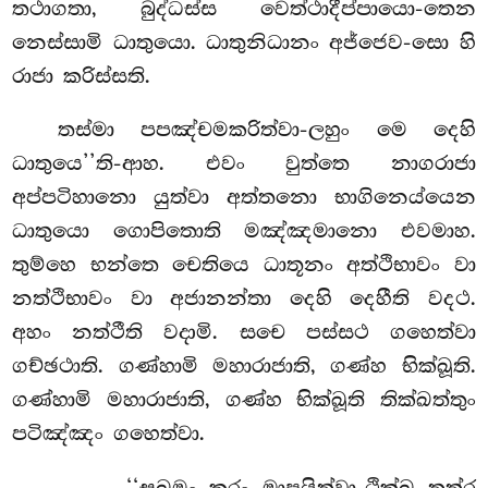
තථාගතා, බුද්ධස්ස වෙත්ථාදීප්පායො-තෙන
නෙස්සාමි ධාතුයො. ධාතුනිධානං අජ්ජෙව-සො හි
රාජා කරිස්සති.
තස්මා පපඤ්චමකරිත්වා-ලහුං මෙ දෙහි
ධාතුයෙ’’ති-ආහ. එවං වුත්තෙ නාගරාජා
අප්පටිහානො යුත්වා අත්තනො භාගිනෙය්යෙන
ධාතුයො ගොපිතොති මඤ්ඤමානො එවමාහ.
තුම්හෙ භන්තෙ චෙතියෙ ධාතූනං අත්ථිභාවං වා
නත්ථිභාවං වා අජානන්තා දෙහි දෙහීති වදථ.
අහං නත්ථීති වදාමි. සචෙ පස්සථ ගහෙත්වා
ගච්ඡථාති. ගණ්හාමි මහාරාජාති, ගණ්හ භික්ඛූති.
ගණ්හාමි මහාරාජාති, ගණ්හ භික්ඛූති තික්ඛත්තුං
පටිඤ්ඤං ගහෙත්වා.