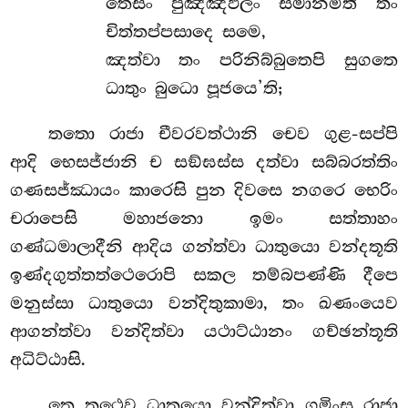
තෙසං පුඤ්ඤඵලං සමානමීති තං
චිත්තප්පසාදෙ සමෙ,
ඤත්වා තං පරිනිබ්බුතෙපි සුගතෙ
ධාතුං බුධො පූජයෙ’ති;
තතො
රාජා චීවරවත්ථානි චෙව ගුළ-සප්පි
ආදි භෙසජ්ජානි ච සඞ්ඝස්ස දත්වා සබ්බරත්තිං
ගණසජ්ඣායං කාරෙසි පුන දිවසෙ නගරෙ භෙරිං
චරාපෙසි මහාජනො ඉමං සත්තාහං
ගණ්ධමාලාදීනි ආදිය ගන්ත්වා ධාතුයො වන්දතූති
ඉණ්දගුත්තත්ථෙරොපි සකල තම්බපණ්ණි දීපෙ
මනුස්සා ධාතුයො වන්දිතුකාමා, තං ඛණංයෙව
ආගන්ත්වා වන්දිත්වා යථාට්ඨානං ගච්ඡන්තූති
අධිට්ඨාසි.
තෙ තථෙව ධාතුයො වන්දිත්වා ගමිංසු රාජා