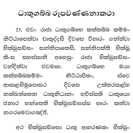
ධාතුගබ්බ රූපවණ්ණනාකථා
. එවං රාජා ධාතුගබ්භෙ කත්තබ්බ කම්මං
23
නිට්ඨාපෙත්වා චාතුද්දසි දිවසෙ විහාරං ගන්ත්වා
භික්ඛුසඞ්ඝං සන්නිපාතෙසි, සන්නිපත්ති භික්ඛූ
තිංස සහස්සානි අහෙසුං රාජා භික්ඛුසඞ්ඝං
වන්දිත්වා එවමාහ. ධාතුගබ්භෙ මයා
කත්තබ්බකම්මං නිට්ඨාපිතං, ස්වෙ
ආසාළභිමුපොසථ දිවසෙ උත්තරසාළ්හ
නක්ඛත්තෙන ධාතුනිධානං භවිස්සති ධාතුයො
ජනාථ භන්තෙති භික්ඛුසඞ්ඝස්ස භාරං කත්වා
නගරමෙවාගඤ්ජි.
අථ භික්ඛුසඞ්ඝො ධාතු ආහරණකං භික්ඛුං