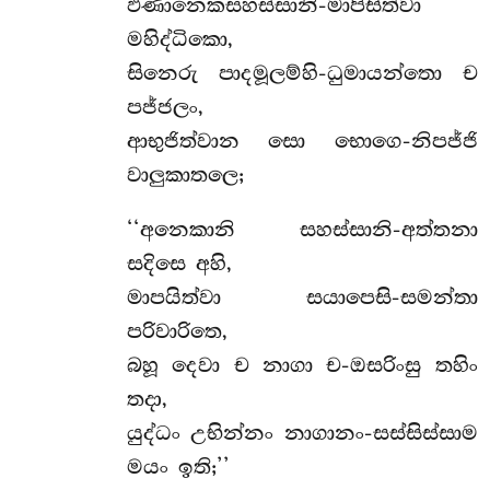
ඵණානෙකසහස්සානි-මාපිසිත්වා
මහිද්ධිකො,
සිනෙරු පාදමූලම්හි-ධුමායන්තො ච
පජ්ජලං,
ආභුජිත්වාන සො භොගෙ-නිපජ්ජි
වාලුකාතලෙ;
‘‘අනෙකානි සහස්සානි-අත්තනා
සදිසෙ අහි,
මාපයිත්වා සයාපෙසි-සමන්තා
පරිවාරිතෙ,
බහූ දෙවා ච නාගා ච-ඔසරිංසු තහිං
තදා,
යුද්ධං උභින්නං නාගානං-සස්සිස්සාම
මයං ඉති;’’