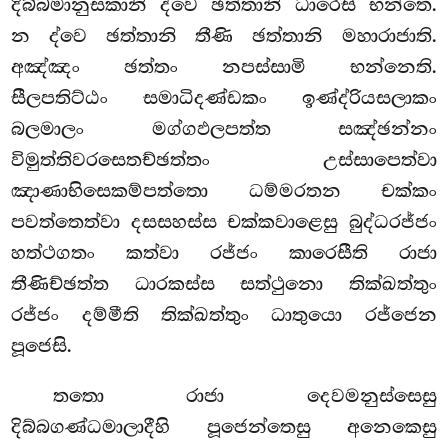
දිබ්බමානුසකානි ද්වෙ ඡත්තානි ධාරෙසි භන්තෙ.
න ද්වෙ ඡත්තානි තීණි ඡත්තානි මහාරාජාති.
අඤ්ඤං ඡත්තං නපස්සාමි භන්නෙති.
සීලපතිට්ඨං සමාධිදණ්ඩකං ඉණ්ද්රියසලාකං
බලමාලං මග්ගඵලපත්ත සඤ්ඡන්නං
විමුත්තිවරසෙතච්ඡත්තං උස්සාපෙත්වා
ඤාණාභිසෙකම්පත්තො ධම්මරතන චක්කං
පවත්තෙත්වා දසසහස්ස චක්කවාළෙසු බුද්ධරජ්ජං
හත්ථගතං කත්වා රජ්ජං කාරෙසීති රාජා
තීණිච්ඡත්ත ධාරකස්ස සත්ථුනො තික්ඛත්තුං
රජ්ජං දම්මීති තික්ඛත්තුං ධාතුයො රජ්ජෙන
පූජෙසි.
තතො රාජා දෙවමනුස්සෙසු
දිබ්බගණ්ධමාලාදීහි පූජෙන්තෙසු අනෙකෙසු