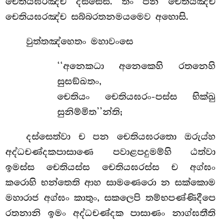
චෙතියඝරඤ්ච දස්සෙසි. තං පන චෙතියඤ්ච
චෙතියඝරඤ්ච සබ්බරතනමයමෙව අහොසි.
වුත්තඤ්හෙතං මහාවංසෙ
‘‘අනෙකධා අනෙකෙහි රතනෙහි
සුසඞ්ඛතං,
චෙතියං චෙතියඝරං-පස්ස භික්ඛු
සුනිම්මිත’’න්ති;
දස්සෙත්වා ච පන චෙතියඝරතො ඔරුය්හ
අද්ධචණ්දකපාසාණෙ පවාළපදුමම්හි ඨත්වා
ඉමස්ස චෙතියස්ස චෙතියඝරස්ස ච අග්ඝං
කරොහි
භන්තෙති ආහ සාමණෙරො න සක්කොම
මහාරාජ අග්ඝං කාතුං, සකලෙපි තම්භපණ්ණිදීපෙ
රතනානි ඉමං අද්ධචණ්දක පාසාණං නාග්ඝතීති