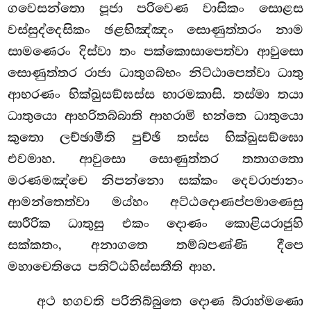
ගවෙසන්තො පූජා පරිවෙණ වාසිකං සොළස
වස්සුද්දෙසිකං ඡළභිඤ්ඤං සොණුත්තරං නාම
සාමණෙරං දිස්වා තං පක්කොසාපෙත්වා ආවුසො
සොණුත්තර රාජා ධාතුගබ්භං නිට්ඨාපෙත්වා ධාතු
ආභරණං භික්ඛුසඞ්ඝස්ස භාරමකාසි. තස්මා තයා
ධාතුයො ආහරිතබ්බාති ආහරාමි භන්තෙ ධාතුයො
කුතො ලච්ඡාමීති පුච්ඡි තස්ස භික්ඛුසඞ්ඝො
එවමාහ. ආවුසො සොණුත්තර තතාගතො
මරණමඤ්චෙ නිපන්නො සක්කං දෙවරාජානං
ආමන්තෙත්වා මය්හං අට්ඨදොණප්පමාණෙසු
සාරීරික ධාතුසු එකං දොණං කොළියරාජුහි
සක්කතං, අනාගතෙ තම්බපණ්ණි දීපෙ
මහාචෙතියෙ පතිට්ඨහිස්සතීති ආහ.
අථ
භගවති පරිනිබ්බුතෙ දොණ බ්රාහ්මණො