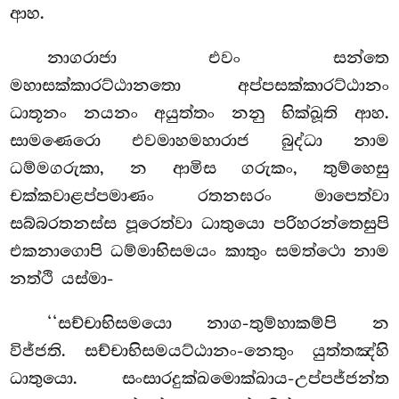
ආහ.
නාගරාජා එවං සන්තෙ
මහාසක්කාරට්ඨානතො අප්පසක්කාරට්ඨානං
ධාතූනං නයනං අයුත්තං නනු භික්ඛූති ආහ.
සාමණෙරො එවමාහමහාරාජ බුද්ධා නාම
ධම්මගරුකා, න ආමිස ගරුකං, තුම්හෙසු
චක්කවාළප්පමාණං රතනඝරං මාපෙත්වා
සබ්බරතනස්ස පූරෙත්වා ධාතුයො පරිහරන්තෙසුපි
එකනාගොපි ධම්මාභිසමයං කාතුං සමත්ථො නාම
නත්ථි යස්මා-
‘‘සච්චාභිසමයො නාග-තුම්හාකම්පි න
විජ්ජති. සච්චාභිසමයට්ඨානං-නෙතුං යුත්තඤ්හි
ධාතුයො. සංසාරදුක්ඛමොක්ඛාය-උප්පජ්ජන්ත