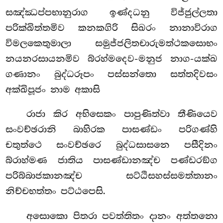
සඤ්ඣප්පභානුරාග ඉණ්දධනු විජ්ජුල්ලතා
පරික්ඛිත්තමිව කනකගිරි සිඛරං නානාවිරාග
විමලකෙතුමාලා සමුජ්ජලිතචාරුමත්ථකසොභං
නයනරසායනමිව බ්රහ්මදෙව-මනුජ නාග-යක්ඛ
ගණානං බුද්ධරූපං පස්සන්තො සත්තදිවසං
අක්ඛිපූජං නාම අකාසි
රාජා කිර අභිසෙකං පාපුණිත්වා තීණියෙව
සංවච්ඡරානි බාහිරක පාසණ්ඩං පරිගණ්හි
චතුත්ථෙ සංවච්ඡරෙ බුද්ධසාසනෙ පසීදිනං
බ්රාහ්මණ ජාතිය පාසණ්ඩානඤ්ච පණ්ඩරඞ්ග
පරිබ්බාජකානඤ්ච සට්ඨිසහස්සමත්තානං
නිච්චභත්තං පට්ඨපෙසි.
අසොකො පිතරා පවත්තිතං දානං අත්තනො