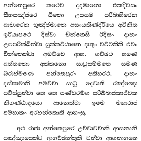
අන්තෙපුරෙ තථෙව දදමානො එකදිවසං
සීහපඤ්ජරෙ ඨිතො උපසම පරිබාහිරෙන
ආචාරෙන
භුඤ්ජමානෙ අසංයතිණ්ද්රියෙ අවිනිත
ඉරියාපථෙ දිස්වා චින්තෙසි ඊදිසං දානං
උපපරික්ඛිත්වා යුත්තට්ඨානෙ දාතුං වට්ටතිති එවං
චින්තෙත්වා අමච්චෙ ආහ. ගච්ඡථ භණෙ
අත්තනො අත්තනො සාධුසම්මතෙ සමණ
බ්රාහ්මණෙ අන්තෙපුරං අතිහරථ, දානං
දස්සාමාති අමච්චා සාධු දෙවාති රඤ්ඤො
පටිස්සුත්වා තෙ තෙ පණ්ඩරඞ්ග පරිබ්බාජකාජීවක
නිගණ්ඨාදයො ආනෙත්වා ඉමෙ මහාරාජ
අම්හාකං අරහන්තොති ආහංසු.
අථ රාජා අන්තෙපුරෙ උච්චාවචානි ආසනානි
පඤ්ඤාපෙත්ව ආගච්ඡන්තූති වත්වා ආගතාගතෙ