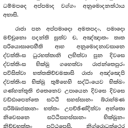
ධම්මපදෙ අප්පමාද වග්ගං අනුමොදනත්ථාය
අභාසි.
රාජා පන අප්පමාදො අමතපදං, පමාදො
මච්චුනො පදන්ති සුත්ව ච, අඤ්ඤාතං තාත
පරියොසාපෙහීති ආහ අනුමොදනාවසානෙ
ද්වත්තිංස ධුරභත්තානි ලභිත්වා පුන දිවසෙ
ද්වත්තිංස භික්ඛු ගහෙත්වා රාජන්තෙපුරං
පවිසිත්වා භත්තකිච්චමකාසි රාජා අඤ්ඤෙපි
ද්වත්තිංස භික්ඛු තුම්හෙහි සද්ධිංයෙව භික්ඛං
ගණ්හන්තූති එතෙනෙව උපායෙන දිවසෙ දිවසෙ
වඩ්ඪාපෙන්තෙ සට්ඨි
සහස්සානං බ්රාහ්මණ
පරිබ්බාජකානං භත්තං උපච්ඡිණ්දිත්වා අන්තො
නිවෙසනෙ සට්ඨිසහස්සානං භික්ඛුනං
නිච්චභත්තං පට්ඨපෙසි, නිග්රොධත්ථෙර