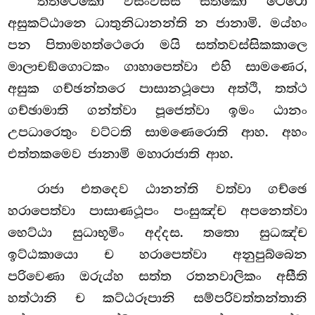
තත්ථෙකො විසංවස්ස සතිකො ථෙරො
අසුකට්ඨානෙ ධාතුනිධානන්ති න ජානාමි. මය්හං
පන පිතාමහත්ථෙරො මයි සත්තවස්සිකකාලෙ
මාලාචඞ්ගොටකං ගාහාපෙත්වා එහි සාමණෙර,
අසුක ගච්ඡන්තරෙ පාසානථූපො අත්ථි, තත්ථ
ගච්ඡාමාති ගන්ත්වා පූජෙත්වා ඉමං ඨානං
උපධාරෙතුං වට්ටති සාමණෙරොති ආහ. අහං
එත්තකමෙව ජානාමි මහාරාජාති ආහ.
රාජා එතදෙව ඨානන්ති වත්වා ගච්ඡෙ
හරාපෙත්වා පාසාණථූපං පංසුඤ්ච අපනෙත්වා
හෙට්ඨා සුධාභූමිං අද්දස. තතො සුධඤ්ච
ඉට්ඨකායො ච හරාපෙත්වා අනුපුබ්බෙන
පරිවෙණා ඔරුය්හ සත්ත රතනවාලිකං අසීති
හත්ථානි ච කට්ඨරූපානි සම්පරිවත්තන්තානි