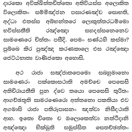
දාරකො අවික්ඛිත්තචිත්තො අතිවියස්ස අලොකිත
විලොකිතං සම්මිඤ්ජන පසාරණඤ්ච සොභති,
අද්ධා එතස්ස අබ්භන්තරෙ ලොකුත්තරධම්මො
භවිස්සතීති රඤ්ඤො සහදස්සනෙනෙව
සාමණෙරෙ චිත්තං පසීදි. පෙමං සණ්ඨහි කස්මා?
පුබ්බෙ කිර පුඤ්ඤ කරණකාලෙ එස රඤ්ඤො
ජෙට්ඨභාතා වාණිජකො අහොසි.
අථ රාජා සඤ්ජාතපෙමො සබහුමානො
සාමණෙරං පක්කොසථාති අමච්චෙ පෙසෙසි
අතිචිරායතීති පුන ද්වෙ තයො පෙසෙසි තුරිතං
ආගච්ඡතූති සාමරණෙරො අත්තනො පකතියා එව
අගමාසි රාජා පතිරූපාසනං ඤත්වා නිසීදථාති
ආහ. ඉතො චිතො ච ඔලොකෙත්වා නත්ථිදානි
අඤ්ඤො භික්ඛුති සමුස්සිත සෙතච්ඡත්තං