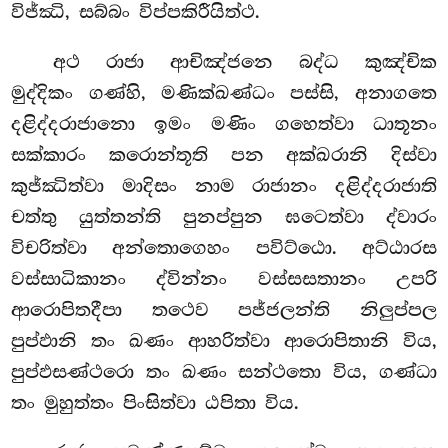
විජ්ඣි, සබ්බං විප්පකිරීයිත්ථ.
අථ රාජා ආචිඤ්ජනෙ බද්ධ කුඤ්චික
මුද්දිකං ගණ්හි, මණික්ඛණ්ධං පස්සි, අනාගතෙ
දළිද්දරාජානො ඉමං මණිං ගහෙත්වා ධාතූනං
සක්කාරං කරොන්තූති පන අක්ඛරානි දිස්වා
කුජ්ඣිත්වා මාදිසං නාම රාජානං දළිද්දරාජාති
චත්තු යුත්තන්ති පුනප්පුන ඝටෙත්වා ද්වාරං
විචරිත්වා අන්තොගෙහං පවිට්ඨො. අට්ඨාරස
වස්සාධිකානං ද්වින්නං වස්සසතානං උපරි
ආරොපිතදීපා තථෙව පජ්ජලන්ති නිලුප්පල
පුප්ඵානි තං ඛණං ආහරිත්වා ආරොපිතානි විය,
පුප්ඵසණ්ථරො තං ඛණං සන්ථතො විය, ගණ්ධා
තං මුහුත්තං පිංසිත්වා ඨපිතා විය.