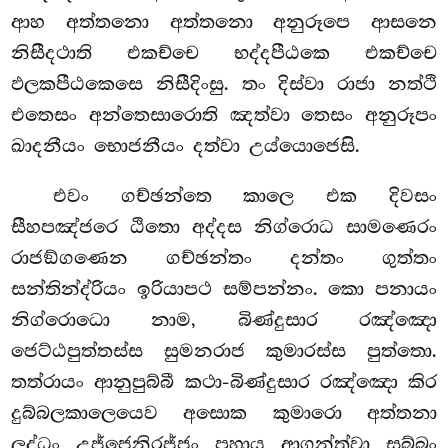
ආහ අත්තනො අත්තනො අනුරූපෙ ආසනෙ
නිසීදථාති එකච්චෙ භද්දපීඨකෙ එකච්චෙ
ඵලකපීඨකෙසෙ නිසීදිංසු. තං දිස්වා රාජා නත්ථි
එතෙසං අන්තෙසාරොති ඤත්වා තෙසං අනුරූපං
ඛාදනීයං භොජනීයං දත්වා උය්යොජෙසි.
එවං ගච්ඡන්තෙ කාලෙ එක දිවසං
සීහපඤ්ජරෙ ඨිතො අද්දස නිග්රොධ සාමණෙරං
රාජඞ්ගණෙන ගච්ඡන්තං දන්තං ගුත්තං
සන්තින්ද්රියං ඉරියාපථ සම්පන්නං. කො පනායං
නිග්රොධො නාම, බිණ්දුසාර රඤ්ඤො
ජෙට්ඨපුත්තස්ස සුමනරාජ කුමාරස්ස පුත්තො.
තත්රායං ආනුපුබ්බී කථා-බිණ්දුසාර රඤ්ඤො කිර
දුබ්බලකාලෙයෙව අසොක කුමාරො අත්තනා
ලද්ධං උජ්ජෙනිරජ්ජං පහාය ආගන්ත්වා සබ්බං