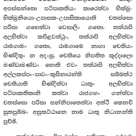
අපස්සන්තො පටිපාකතියං කාරෙත්වා භික්ඛු-
භික්ඛුනියො-උපාසක-උපාසිකායොති චතස්සො
පරිසා ගහෙත්වා වෙසාලිං ගතො. තත්රාපි
අලභිත්වා කපිළවත්ථුං, තත්රාපි අලභිත්වා
රාමගාමං ගතො, රාමගාමෙ නාගා චෙතියං
භිණ්දිතුං න අදංසු. චෙතියෙ නිපතිත කුද්දාලො
ඛණ්ඩාඛණ්ඩං හොති එවං තත්රාපි අලභිත්වා
අල්ලකප්පං-පාවං-කුසිනාරන්ති සබ්බත්ථ
චෙතියාති භිණ්දිත්වා ධාතුං අලභිත්වා
පටිපාකතිකානි
කත්වා රාජගහං ගන්ත්වා
චතස්සො පරිසා සන්නිපාතෙත්වා අත්ථි කෙනචි
සුතපුබ්බං අසුකට්ඨානෙ නාම ධාතු නිධානන්ති
පුච්ඡි.