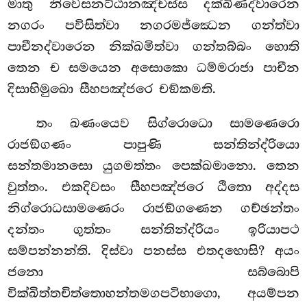
මාතු නිවෙසනට්ඨානඤ්චස්ස දක්ඛිණද්වාරෙන
නගරං පවිසිත්වා නගරමජ්ඣෙන ගන්ත්වා
පාචීනද්වාරෙන නික්ඛමිත්වා ගන්තබ්බං හොති
තෙන ච සමයෙන අසොකො ධම්මරාජා පාචීන
දිසාභිමුඛො සීහපඤ්ජරෙ චඞ්කමති.
තං ඛණංයෙව සිග්රොධො සාමණෙරො
රාජඞ්ගණං පාපුණි සන්තින්ද්රියො
සන්තමානසො යුගමත්තං පෙක්ඛමානො. තෙන
වුත්තං. එකදිවසං සීහපඤ්ජරෙ ඨිතො අද්දස
නිග්රොධසාමණෙරං රාජඞ්ගණෙන ගච්ඡන්තං
දන්තං ගුත්තං සන්තින්ද්රියං ඉරියාපථ
සම්පන්නන්ති. දිස්වා පනස්ස එතදහොසි? අයං
ජනො සබ්බොපි
වික්ඛිත්තචිත්තොහන්තමගපටිභාගො, අයම්පන