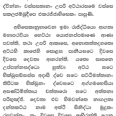
ද්වින්නං වස්සසතානං උපරි අට්ඨාරසමෙ වස්සෙ
සකලජම්බුදීපෙ එකරජ්ජාභිසෙකං පාපුණි.
අභිසෙකානුභාවෙන ඉමා රාජිද්ධියො ආගතා
මහාපථවියා හෙට්ඨා යොජනප්පමාණෙ ආණා
පවත්ති, තථා උපරි ආකාසෙ, අනොතත්තදහතො
අට්ඨහි කාජෙහි සොළස පානීයඝටෙ දිවසෙ
දිවසෙ දෙවතා ආහරන්ති. යතො සාසනෙ
උප්පන්නසද්ධො හුත්වා අට්ඨ ඝටෙ
භික්ඛුසඞ්ඝස්ස අදාසි ද්වෙ ඝටෙ සට්ඨිමත්තානං
තිපිටක භික්ඛුනං ද්වෙඝටෙ අග්ගමහෙසියා
අසණ්ධිමිත්තාය චත්තාරො ඝටෙ අත්තනා
පරිභුඤ්ජි. දෙවතා එව හිමවන්තෙ නාගලතා
දන්තකට්ඨ නාම අත්ථි සිනිද්ධා මුදුකං
රසවන්තං, තං දිවසෙ දිවසෙ ආභිරන්ති යෙන