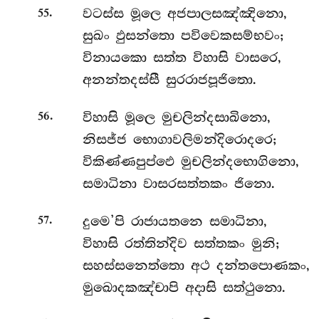
.
වටස්ස මූලෙ අජපාලසඤ්ඤිනො,
55
සුඛං ඵුසන්තො පවිවෙකසම්භවං;
විනායකො සත්ත විහාසි වාසරෙ,
අනන්තදස්සී සුරරාජපූජිතො.
.
විහාසි මූලෙ මුචලින්දසාඛිනො,
56
නිසජ්ජ භොගාවලිමන්දිරොදරෙ;
විකිණ්ණපුප්ඵෙ මුචලින්දභොගිනො,
සමාධිනා වාසරසත්තකං ජිනො.
.
දුමෙ’පි රාජායතනෙ සමාධිනා,
57
විහාසි රත්තින්දිව සත්තකං මුනි;
සහස්සනෙත්තො අථ දන්තපොණකං,
මුඛොදකඤ්චාපි අදාසි සත්ථුනො.