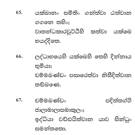
.
යක්ඛානං සමිතිං ගන්ත්වා ඨත්වාන
65
ගගනෙ තහිං;
වාතන්ධකාරවුට්ඨිහි කත්වා යක්ඛෙ
භයද්දිතෙ.
.
ලද්ධාභයෙහි යක්ඛෙහි තෙහි දින්නාය
66
භුමියා;
චම්මඛණ්ඩං පසාරෙත්වා නිසීදිත්වාන
තඞ්ඛණෙ.
.
චම්මඛණ්ඩං පදිත්තග්ගි
67
ජාලාමාලාසමාකුලං;
ඉද්ධියා වඩ්ඪයිත්වාන යාව සින්ධුං
සමන්තතො.