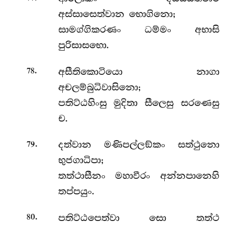
අස්සාසෙත්වාන භොගිනො;
සාමග්ගිකරණං ධම්මං අභාසි
පුරිසාසභො.
.
අසීතිකොටියො නාගා
78
අචලම්බුධිවාසිනො;
පතිට්ඨහිංසු මුදිතා සීලෙසු සරණෙසු
ච.
.
දත්වාන මණිපල්ලඞ්කං සත්ථුනො
79
භුජගාධිපා;
තත්ථාසීනං මහාවීරං අන්නපානෙහි
තප්පයුං.
.
පතිට්ඨපෙත්වා සො තත්ථ
80