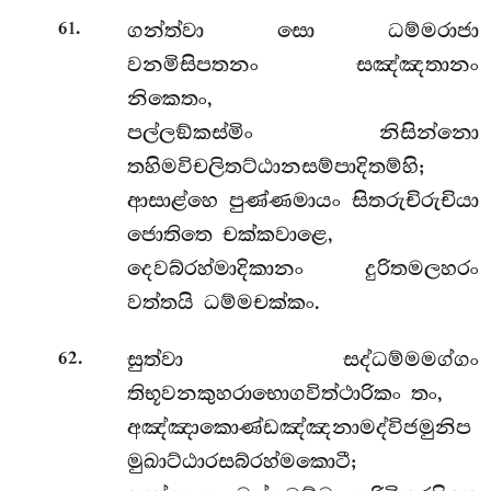
.
ගන්ත්වා සො ධම්මරාජා
61
වනමිසිපතනං සඤ්ඤතානං
නිකෙතං,
පල්ලඞ්කස්මිං නිසින්නො
තහිමවිචලිතට්ඨානසම්පාදිතම්හි;
ආසාළ්හෙ පුණ්ණමායං සිතරුචිරුචියා
ජොතිතෙ චක්කවාළෙ,
දෙවබ්රහ්මාදිකානං දුරිතමලහරං
වත්තයි ධම්මචක්කං.
.
සුත්වා සද්ධම්මමග්ගං
62
තිභූවනකුහරාභොගවිත්ථාරිකං තං,
අඤ්ඤාකොණ්ඩඤ්ඤනාමද්විජමුනිප
මුඛාට්ඨාරසබ්රහ්මකොටී;