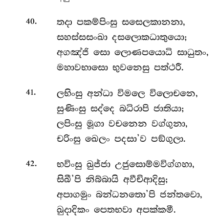
.
තදා පකම්පිංසු සසෙලකානනා,
40
සහස්සසංඛා දසලොකධාතුයො;
අගඤ්ජි සො ලොණපයොධි සාධුතං,
මහාවභාසො භුවනෙසු පත්ථරී.
.
ලභිංසු අන්ධා විමලෙ විලොචනෙ,
41
සුණිංසු සද්දෙ බධිරාපි ජාතියා;
ලපිංසු මූගා වචනෙන වග්ගුනා,
චරිංසු ඛෙලං පදසා’ව පඞ්ගුලා.
.
භවිංසු ඛුජ්ජා උජුසොම්මවිග්ගහා,
42
සිඛී’පි නිබ්බායි අවීචිආදිසු;
අපාගමුං බන්ධනතො’පි ජන්තවො,
ඛුදාදිකං පෙතභවා අපක්කමී.