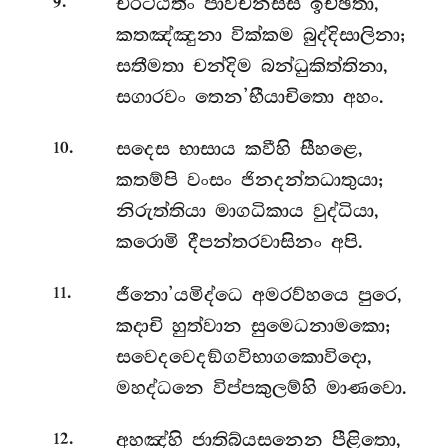
.
චිරට්ඨිතිං පාවචනස්ස ඉච්ඡතා,
9
කතඤ්ඤුනා වික්කම බුද්දිසාලිනා;
සතීමතා චන්දිම බන්ධුකිත්තිනා,
සගාරවං තෙන’භීයාචිතො අහං.
.
සදෙස භාසාය කවීහි සීහළෙ,
10
කතම්පි වංසං ජිනදන්තධාතුයා;
නිරුත්තියා මාගධිකාය වුද්ධියා,
කරොමි දීපන්තරවාසිනං අපි.
.
ජීනො’යමිද්ධෙ අමරව්හයෙ පුරෙ,
11
කදාචි හුත්වාන සුමෙධනාමකො;
සවෙදවෙදඞ්ගවිභාගකොවිදො,
මහද්ධනෙ විප්පකුලම්හි මාණවො.
.
අහඤ්හි ජාතිබ්යසනෙන පීළිතො,
12