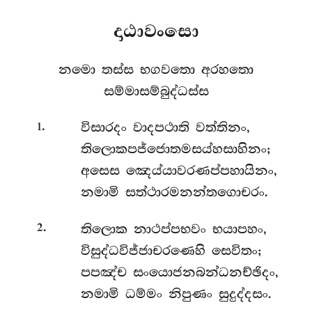
දාඨාවංසො
නමො තස්ස භගවතො අරහතො
සම්මාසම්බුද්ධස්ස
.
විසාරදං වාදපථාති වත්තිනං,
1
තිලොකපජ්ජොතමසය්හසාහිනං;
අසෙස ඤෙය්යාවරණප්පහායිනං,
නමාමි සත්ථාරමනන්තගොචරං.
.
තිලොක නාථප්පභවං භයාපහං,
2
විසුද්ධවිජ්ජාචරණෙහි සෙවිතං;
පපඤ්ච සංයොජනබන්ධනච්ඡිදං,
නමාමි ධම්මං නිපුණං සුදුද්දසං.