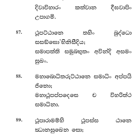
දිවාවිහාරං කත්වාන දීඝවාපිං
උපාගමි.
.
ථූපට්ඨානෙ තහිං බුද්ධො
87
සසඞ්ඝො’භිනිසීදිය;
සමාපත්ති සමුබභුතං අවින්දි අසමං
සුඛං.
.
මහාබොධිතරුට්ඨානෙ සමාධිං අප්පයි
88
ජිනො;
මහාථූපප්පදෙසෙ ච විහරිත්ථ
සමාධිනා.
.
ථූපාරාමම්හි ථූපස්ස ඨානෙ
89
ඣානසුඛෙන සො;