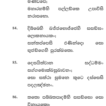
මණ්ඩපෙ;
මහාරහම්හි පල්ලඞ්කෙ උපාවිසි
නරාසභො.
.
දිබ්බෙහි ඛජ්ජභොජ්ජෙහි සසඞ්ඝං
84
ලොකනායකං;
සන්තප්පෙසි ඵණින්දො සො
භුජඞ්ගෙහි පුරක්ඛතො.
.
දෙසයිත්වාන සද්ධම්මං
85
සග්ගමොක්ඛසුඛාවහං;
සො සත්ථා සුමනෙ කූටෙ දස්සෙසි
පදලඤ්ඡනං.
.
තතො පබ්බතපාදම්හි සසඞ්ඝො සො
86
විනායකො;