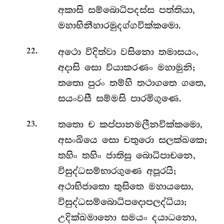
අකාසි සම්බොධිපදස්ස පත්තියා,
මහාභිනීහාරමුදග්ගවික්කමො.
.
අථො විදිත්වා වසිනො තමාසයං,
22
අදාසි සො ව්යාකරණං මහාමුනි;
තතො පුරං තම්හි තථාගතෙ ගතෙ,
සයංවසී සම්මසි පාරමිගුණෙ.
.
තතො ච කප්පානමලීනවික්කමො,
23
අසංඛියෙ සො චතුරො සලක්ඛකෙ;
තහිං තහිං ජාතිසු බොධිපාචනෙ,
විසුද්ධසම්භාරගුණෙ අපූරයි;
අථාභිජාතො තුසිතෙ මහායසො,
විසුද්ධසම්බොධිපදොපලද්ධියා;
උදික්ඛමානො සමයං දයාධනො,