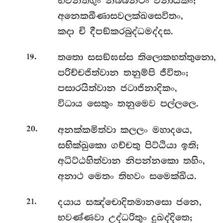
භවන්තගුං නිබ්බනථං විනායකං;
අනෙකඛීණාසවලක්ඛසෙවිතං,
කදා චි දීපඞ්කරබුද්ධමද්දස.
.
තතො සසඞ්ඝස්ස තිලොකභත්තුනො,
19
පරිච්චජිත්වාන තනුම්පි ජීවිතං;
පසාරයිත්වාන ජටාජිනාදිකං,
විධාය සෙතුං තනුමෙව පල්ලලෙ.
.
අනක්කමිත්වා කලලං මහාදයෙ,
20
සභික්ඛුකො ගච්චතු පිට්ඨියා ඉති;
අධිට්ඨහිත්වාන නිපන්නකො තහිං,
අනාථ මෙතං තිභවං සමෙක්ඛිය.
.
දයාය සඤ්චොදිතමානසො ජනෙ,
21
භවණ්ණවා උද්ධරිතුං දුඛද්දිතෙ;