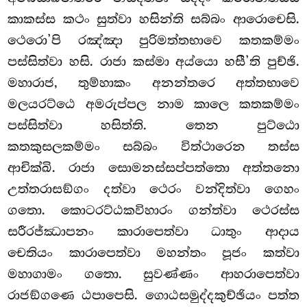
කාකස්ස කථං සුත්වා හසින්ති සබ්බං ආරොචෙසි.
ථෙරො’පි රඤ්ඤා පුරිමත්තභාවෙ කතකම්මං
පස්සිත්වා හසි. රාජා කස්මා අය්යො හසී’ති පුච්ඡි.
මහාරාජ, තුම්හාකං අනන්තරෙ අත්තභාවෙ
මලයරට්ඨෙ අමරුප්පල නාම කාලෙ කතකම්මං
පස්සිත්වා හසිත්ති. තෙන පුට්ඨො
කතකුසලකම්මං සබ්බං විත්ථාරෙන තස්ස
ආචික්ඛි. රාජා සොමනස්සප්පත්තො අත්තනො
උත්තරාසඞ්ගං දත්වා ථෙරං වන්දිත්වා ගෙහං
ගතො. කොටරට්ඨකවිහාරං ගන්ත්වා ථෙරස්ස
සරීරජ්ඣාපනං කාරාපෙත්වා ධාතුං ආදාය
චෙතියං කාරාපෙත්වා මහන්තං පූජං කත්වා
මහාගාමං ගතො. සුවණ්ණං ආහරාපෙත්වා
රාජඞ්ගණෙ ඨපාපෙසි. ගොඨසමුද්දකුච්ඡියං පත්ත