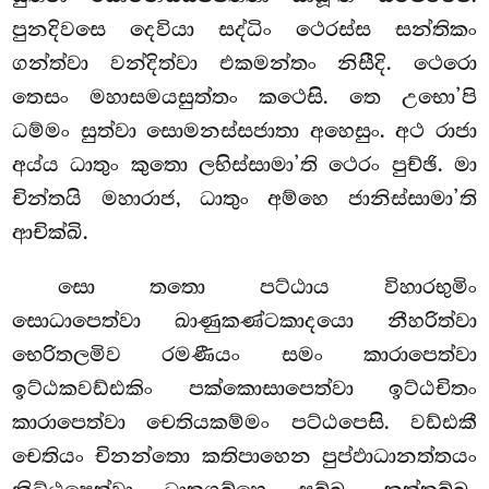
පුනදිවසෙ දෙවියා සද්ධිං ථෙරස්ස සන්තිකං
ගන්ත්වා වන්දිත්වා එකමන්තං නිසීදි. ථෙරො
තෙසං මහාසමයසුත්තං කථෙසි. තෙ උභො’පි
ධම්මං සුත්වා සොමනස්සජාතා අහෙසුං. අථ රාජා
අය්ය ධාතුං කුතො ලභිස්සාමා’ති ථෙරං පුච්ඡි. මා
චින්තයි මහාරාජ, ධාතුං අම්හෙ ජානිස්සාමා’ති
ආචික්ඛි.
සො තතො පට්ඨාය විහාරභුමිං
සොධාපෙත්වා ඛාණුකණ්ටකාදයො නීහරිත්වා
භෙරිතලමිව රමණීයං සමං කාරාපෙත්වා
ඉට්ඨකවඩ්ඪකිං පක්කොසාපෙත්වා ඉට්ඨචිතං
කාරාපෙත්වා චෙතියකම්මං පට්ඨපෙසි. වඩ්ඪකී
චෙතියං චිනන්තො කතිපාහෙන පුප්ඵාධානත්තයං