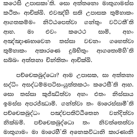
කථෙසි උපාසකා’ති. සො අත්තනො මාතුගාමස්ස
කථිතං ආචික්ඛි. එවඤ්හි සති උපාසක තුම්හාකං
ආගතකම්මං නිට්ඨපෙත්වා ගන්තුං වට්ටතී’ති
ආහ. මා එවං කථෙථ සාමි, අහං
අඤ්ඤාණභාවෙන තස්සා වචනං ගහෙත්වා
තුම්හාකං අකාරණෙ දුබ්භිතුං ආගතොම්හි’ති
සබ්බං අත්තනා චින්තිතං ආචික්ඛි.
පච්චෙකබුද්ධො? ආම උපාසක, සා අත්තනා
සද්ධිං අසද්ධම්මපටිසංයුත්තකථං කථෙසී’ති ආහ.
සො තස්සා කුජ්ඣිත්වා අහං එතං නිස්සාය
ඉමස්ස අපරජ්ඣාමි. ගන්ත්වා තං මාරෙස්සාමී’ති
පච්චෙකබුද්ධං පඤ්චපතිට්ඨිතෙන වන්දිත්වා
නික්ඛමි. පච්චෙකබුද්ධො තං නිවත්තෙත්වා
මාතුගාමං මා මාරෙහී’ති අනෙකවිධානි කාරණානි