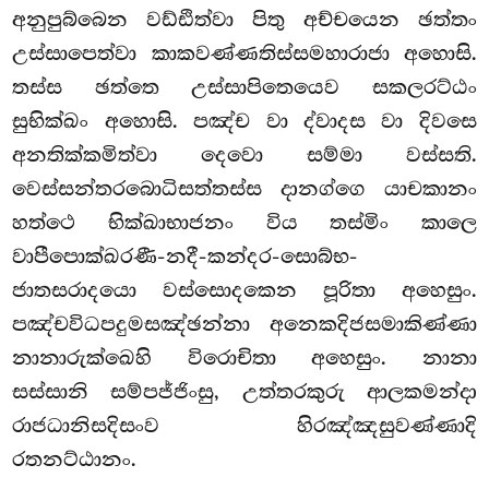
අනුපුබ්බෙන වඩ්ඪිත්වා පිතු අච්චයෙන ඡත්තං
උස්සාපෙත්වා කාකවණ්ණතිස්සමහාරාජා අහොසි.
තස්ස ඡත්තෙ උස්සාපිතෙයෙව සකලරට්ඨං
සුභික්ඛං අහොසි. පඤ්ච වා ද්වාදස වා දිවසෙ
අනතික්කමිත්වා දෙවො සම්මා වස්සති.
වෙස්සන්තරබොධිසත්තස්ස දානග්ගෙ යාචකානං
හත්ථෙ භික්ඛාභාජනං විය තස්මිං කාලෙ
වාපීපොක්ඛරණී-නදී-කන්දර-සොබ්භ-
ජාතසරාදයො වස්සොදකෙන පූරිතා අහෙසුං.
පඤ්චවිධපදුමසඤ්ඡන්නා අනෙකදිජසමාකිණ්ණා
නානාරුක්ඛෙහි විරොචිතා අහෙසුං. නානා
සස්සානි සම්පජ්ජිංසු, උත්තරකුරු ආලකමන්දා
රාජධානිසදිසංව හිරඤ්ඤසුවණ්ණාදි
රතනට්ඨානං.