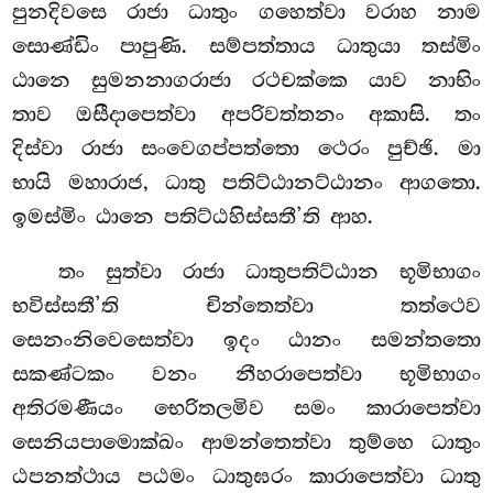
පුනදිවසෙ රාජා ධාතුං ගහෙත්වා වරාහ
නාම
සොණ්ඩිං පාපුණි. සම්පත්තාය ධාතුයා තස්මිං
ඨානෙ සුමනනාගරාජා රථචක්කෙ යාව නාභිං
තාව ඔසීදාපෙත්වා අපරිවත්තනං අකාසි. තං
දිස්වා රාජා සංවෙගප්පත්තො ථෙරං පුච්ඡි. මා
භායි මහාරාජ, ධාතු පතිට්ඨානට්ඨානං ආගතො.
ඉමස්මිං ඨානෙ පතිට්ඨහිස්සතී’ති ආහ.
තං සුත්වා රාජා ධාතුපතිට්ඨාන භූමිභාගං
භවිස්සතී’ති චින්තෙත්වා තත්ථෙව
සෙනංනිවෙසෙත්වා ඉදං ඨානං සමන්තතො
සකණ්ටකං වනං නීහරාපෙත්වා භූමිභාගං
අතිරමණීයං භෙරිතලමිව සමං කාරාපෙත්වා
සෙනියපාමොක්ඛං ආමන්තෙත්වා තුම්හෙ ධාතුං
ඨපනත්ථාය පඨමං ධාතුඝරං කාරාපෙත්වා ධාතු