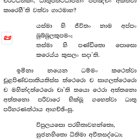
චිරට්ඨිතිකං, ධාතුපතිට්ඨාපනං පපඤ්චං අකත්වා
කාරෙහී’ති වත්වා ගාථමාහ?
යස්මා හි ජීවිතං නාම අප්පං
බුබ්බුලකුපමං;
📜
තස්මා හි පණ්ඩිතො පොසො
කරෙය්ය කුසලං සදා’ති.
ඉමිනා
නයෙන ධම්මං කථෙත්වා
චූළපිණ්ඩපාතියතිස්ස ත්ථෙරො ච සාගලත්ථෙරො
ච මහින්දත්ථෙරො චා’ති තයො ථෙරා අත්තනො
අත්තනො පරිවාරෙ භික්ඛූ ගහෙත්වා ධාතු
පරිහරණත්ථාය ආගච්ඡිංසු.
විපුලයසො පරහිතාවහන්තො,
සුජනහිතො ධිතිමා අවීතසද්ධො;