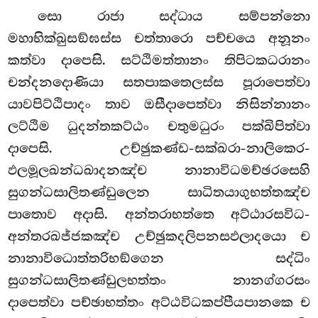
සො
රාජා සද්ධාය සම්පන්නො
මහාභික්ඛුසඞ්ඝස්ස චත්තාරො පච්චයෙ අනූනං
කත්වා දාපෙසි. සට්ඨිමත්තානං තිපිටකධරානං
චන්දනදොණියා සතපාකතෙලස්ස පූරාපෙත්වා
යාවපිට්ඨිපාදං තාව ඔසීදාපෙත්වා නිසින්නානං
ලට්ඨිම ධුදන්තකට්ඨං චතුමධුරං පක්ඛිපිත්වා
දාපෙසි. උච්ඡුකණ්ඩ-සක්ඛරා-නාලිකෙර-
ඵලමූලඛන්ධඛාදනඤ්ච නානාවිධමච්ඡරසෙහි
සුගන්ධසාලිතණ්ඩුලෙන සාධිතයාගුභත්තඤ්ච
පාතොව අදාසි. අන්තරාභත්තෙ අට්ඨාරසවිධ-
අන්තරඛජ්ජකඤ්ච උච්ඡුකදලිපනසඵලාදයො ච
නානාවිධොත්තරිභඞ්ගෙන සද්ධිං
සුගන්ධසාලිතණ්ඩුලභත්තං නානග්ගරසං
දාපෙත්වා පච්ඡාභත්තං අට්ඨවිධකප්පීයපානකෙ ච