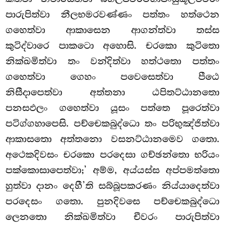
පාරුපිත්වා නීලභමරවණ්ණං පත්තං හත්ථෙන
ගහෙත්වා ආකාසෙන ආගන්ත්වා තස්ස
කුටිද්වාරෙ පාකටො අහොසි. චරකො කුටිතො
නික්ඛමිත්වා තං වන්දිත්වා හත්ථතො පත්තං
ගහෙත්වා ගෙහං පවෙසෙත්වා පීඨෙ
නිසීදාපෙත්වා අත්තනා ඨපිතට්ඨානතො
පනසඵලං ගහෙත්වා යූසං පත්තෙ පූරෙත්වා
පටිග්ගහාපෙසි. පච්චෙකබුද්ධො
තං පරිභුඤ්ජිත්වා
ආකාසතො අත්තනො වසනට්ඨානමෙව ගතො.
අථෙකදිවසං චරකො පරදෙසා ගච්ඡන්තො භරියං
පක්කොසාපෙත්වා;’ අම්ම, අය්යස්ස අප්පමත්තො
හුත්වා දානං දෙහී’ති සබ්බූපකරණං නිය්යාදෙත්වා
පරදෙසං ගතො. පුනදිවසෙ පච්චෙකබුද්ධො
ලෙනතො නික්ඛමිත්වා චීවරං පාරුපිත්වා