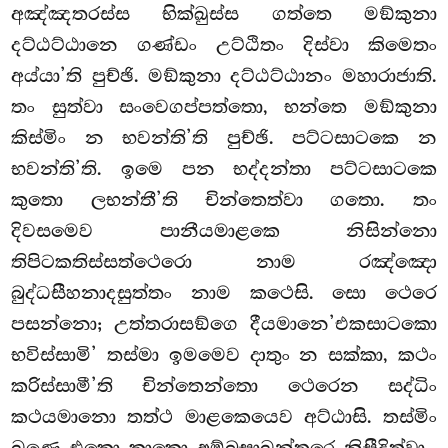
අඤ්ඤතරස්ස භික්ඛුස්ස ගත්තෙ මඞ්කුනා
දට්ඨට්ඨානෙ ගණ්ඩං උට්ඨිතං දිස්වා කිමෙතං
අය්යා’ති පුච්ඡි. මඞ්කුනා දට්ඨට්ඨානං මහාරාජාති.
තං සුත්වා සංවෙගප්පත්තො, භන්තෙ මඞ්කුනා
කිස්මිං න භවන්ති’ති පුච්ඡි. පට්ටසාටකෙ න
භවන්ති’ති. ඉමෙ පන භද්දන්තා පට්ටසාටකෙ
කුතො ලභන්තී’ති චින්තෙත්වා ගතො. තං
දිවසමෙව පානීයමාළකෙ නිසින්නො
තිපිටකතිස්සත්ථෙරො නාම රඤ්ඤො
බුද්ධසීහනාදසුත්තං නාම කථෙසි. සො ථෙරෙ
පසන්නො; උත්තරාසඞ්ගෙ දීයමානෙ’එකසාටකො
භවිස්සාමි’ තස්මා ඉමමෙව දාතුං න සක්කා, කථං
කරිස්සාමී’ති චින්තෙන්තො ථෙරෙන සද්ධිං
කථයමානො තත්ථ මාළකෙයෙව අට්ඨාසි. තස්මිං
ඛණෙ එකො කාකො අම්බසාඛන්තරෙ නිසීදිත්වා