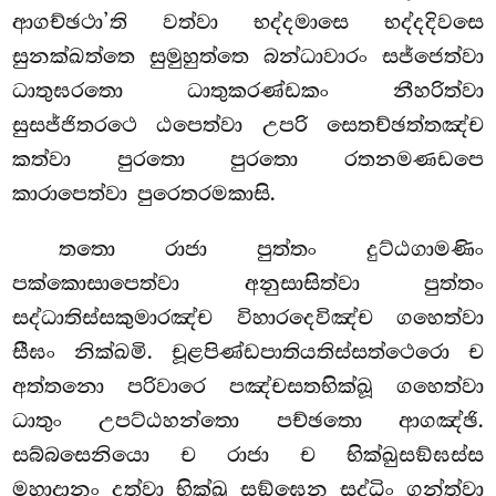
ආගච්ඡථා’ති වත්වා භද්දමාසෙ භද්දදිවසෙ
සුනක්ඛත්තෙ සුමුහුත්තෙ බන්ධාවාරං සජ්ජෙත්වා
ධාතුඝරතො ධාතුකරණ්ඩකං නීහරිත්වා
සුසජ්ජිතරථෙ ඨපෙත්වා උපරි සෙතච්ඡත්තඤ්ච
කත්වා පුරතො පුරතො රතනමණඩපෙ
කාරාපෙත්වා පුරෙතරමකාසි.
තතො රාජා පුත්තං දුට්ඨගාමණිං
පක්කොසාපෙත්වා අනුසාසිත්වා පුත්තං
සද්ධාතිස්සකුමාරඤ්ච විහාරදෙවිඤ්ච ගහෙත්වා
සීඝං නික්ඛමි. චූළපිණ්ඩපාතියතිස්සත්ථෙරො ච
අත්තනො පරිවාරෙ පඤ්චසතභික්ඛූ ගහෙත්වා
ධාතුං උපට්ඨහන්තො පච්ඡතො ආගඤ්ඡි.
සබ්බසෙනියො ච රාජා ච භික්ඛුසඞ්ඝස්ස
මහාදානං දත්වා භික්ඛු සඞ්ඝෙන සද්ධිං ගන්ත්වා