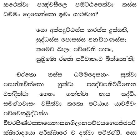
කථෙත්වා පඤ්චසීලෙ පතිට්ඨපෙත්වා තස්ස
ධම්මං දෙසෙන්තො ඉමං ගාථමාහ?
යො අප්පදුට්ඨස්ස නරස්ස දුස්සති,
සුද්ධස්ස පොසස්ස අනඞ්ගණස්ස;
තමෙව බාලං පච්චෙති පාපං,
සුඛුමො රජො පටිවාතංව ඛිත්තො’ති;
චරකො තස්ස ධම්මදෙසනං සුත්වා
පසන්තචිත්තො හුත්වා පඤ්චපතිට්ඨිතෙන
වන්දිත්වා ගෙහං ගන්ත්වා තාය සද්ධිං
සමග්ගවාසං වසිත්වා තතො පට්ඨාය යාවජීවං
පච්චෙකබුද්ධස්ස
චීවරපිණ්ඩපාතසෙනාසනගිලානපච්චයභෙසජ්ජපරි
ක්ඛාරාදයො පරික්ඛාරෙ ච දත්වා පටිජග්ගි. සො