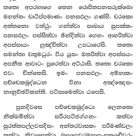
තතො අපරභාගෙ තෙන රොපිතපනසරුක්ඛො
මහන්තං චාටිප්පමාණං පනසඵලං ගණ්හි. චරකො
අත්තනො වත්ථුං ගන්ත්වා සාඛාය සුපක්කං
පනසඵලං පස්සිත්වා ඡින්දිත්වා ගෙහං ආහරිත්වා
අපස්සායං ලුඤ්චිත්වා උපධාරෙසි. තතො
සමන්තා චතුමධුරං විය යූසං ඔතරිත්වා අපස්සයං
අපනීත ආවාටං පූරෙත්වා අට්ඨාසි. තතො චරකො
එවං චින්තෙසි. ඉමං පනසඵලං අම්හාකං
පච්චෙකබුද්ධෙන විනා අඤ්ඤෙසං
නානුච්ඡවිකන්ති. පටිසාමෙත්වා ඨපෙසි.
පුනදිවසෙ පච්චෙකබුද්ධො ලෙනතො
නික්ඛමිත්වා සරීරපටිජග්ගනං කත්වා
සුරත්තපල්ලවසදිසං අන්තරවාසකං පරිමණ්ඩලං
කත්වා නිවාසෙත්වා බහලපවරමහාපංසුකූලචීවරං