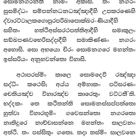
සොමනගරන්ති නාමං අකාසි. තං නගරං
සුසමිද්ධං සම්පන්නධනධඤ්ඤාදීහි උපකරණෙහි
ද්වාරට්ටාලකගොපුරපරිඛාපොක්ඛර-ණියාදීහි
සහිතං හත්ථිඅස්සරථපත්තිආදීහි සමාකුලං
සඞ්ඛපණවභෙරිසද්දාදීහි සමාකිණ්ණං නගරං
අහොසි. සො අභයො චිරං සොමනගරෙ මහන්තං
ඉස්සරියං අනුභවන්තො විහාසි.
අථාපරස්මිං කාලෙ සොමදෙවී රඤ්ඤා
සද්ධිං කථෙසි; අය්ය අම්හාකං පටිසරණං
චෙතියඤ්ච විහාරඤ්ච කාරෙතුං වට්ටතී’ති.
භද්දකං තෙ කථිතන්ති සොමනස්සප්පත්තො
හුත්වා විහාරභූමිං ගවෙසන්තො නගරතො
නාතිදුරෙ නාච්චාසන්නෙ මහන්තං සාලවනං
අත්ථි. තං පස්සිතුං ගතො. තදා තස්මිං සාලවනෙ