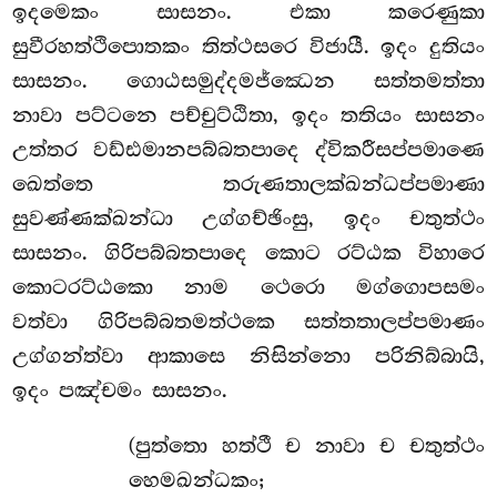
ඉදමෙකං සාසනං. එකා කරෙණුකා
සුවීරහත්ථිපොතකං තිත්ථසරෙ විජායී. ඉදං දුතියං
සාසනං. ගොඨසමුද්දමජ්ඣෙන සත්තමත්තා
නාවා පට්ටනෙ පච්චුට්ඨිතා, ඉදං තතියං සාසනං
උත්තර වඩ්ඪමානපබ්බතපාදෙ ද්විකරීසප්පමාණෙ
ඛෙත්තෙ තරුණතාලක්ඛන්ධප්පමාණා
සුවණ්ණක්ඛන්ධා උග්ගච්ඡිංසු, ඉදං චතුත්ථං
සාසනං. ගිරිපබ්බතපාදෙ කොට රට්ඨක විහාරෙ
කොටරට්ඨකො නාම ථෙරො මග්ගොපසමං
වත්වා ගිරිපබ්බතමත්ථකෙ සත්තතාලප්පමාණං
උග්ගන්ත්වා ආකාසෙ නිසින්නො පරිනිබ්බායි,
ඉදං පඤ්චමං සාසනං.
(පුත්තො හත්ථී ච නාවා ච චතුත්ථං
හෙමඛන්ධකං;