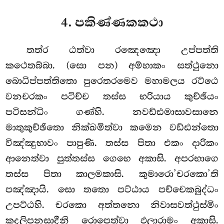
4.
පකිණ්ණකකථා
තත්ර ඨත්වා රඤෙඤො උප්පත්ති
කථෙතබ්බා. (සො පන) අම්හාකං සත්ථුනො
බොධිප්පත්තිතො පුරෙතරමෙව මහාමලය රට්ඨෙ
වනචරකං පටිච්ච තස්ස භරියාය කුච්ඡියං
පටිසන්ධිං ගණ්හි. නවඩ්ඪමාසාවසානෙ
මාතුකුච්ඡිතො නික්ඛමිත්වා කමෙන වඩ්ඪන්තො
විඤ්ඤුභාවං පාපුණි. තස්ස පිතා එකං දාරිකං
ආනෙත්වා පුත්තස්ස ගෙහෙ අකාසි. අපරභාගෙ
තස්ස පිතා කාලමකාසි. කුමාරො’චරකො’ති
පඤ්ඤායි. සො තතො පට්ඨාය පච්චෙකබුද්ධං
උපට්ඨහි. චරකො අත්තනො නිවාසවත්ථුස්මිං
කදලිපනසාදීනි රොපෙත්වා ඵලාරාමං අකාසි.