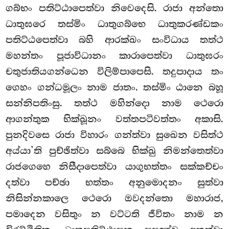
ගබ්භං පතිට්ඨාපෙත්වා නිවෙදෙසි. රාජා අන්තො
ධාතුඝරෙ තස්මිං ධාතුගබ්භෙ ධාතුකරණ්ඩකං
පතිට්ඨපෙත්වා බහි ආරක්ඛං සංවිධාය තත්ථ
මහන්තං පූජාවිධානං කාරාපෙත්වා ධාතුඝරං
චතුජාතියගන්ධෙන විලිම්පාපෙසි. තදුපාදාය තං
ගෙහං ගන්ධමූලං නාම ජාතං. තස්මිං ඨානෙ බහූ
සන්නිපතිංසු. තත්ථ මහින්දො නාම ථෙරො
ආගන්තුක භික්ඛූනං වත්තපටිවත්තං අකාසි.
පුනදිවසෙ රාජා විහාරං ගන්ත්වා සුඛෙන වසිත්ථ
අය්යා’ති පුච්ඡිත්වා සබ්බෙ භික්ඛු නිමන්තෙත්වා
රාජගෙහෙ නිසීදාපෙත්වා යාගුභත්තං සක්කච්චං
දත්වා පච්ඡා භත්තං අනුමොදනං සුත්වා
නිසින්නකාලෙ ථෙරො ඔවදන්තො මහාරාජ,
පමාදෙන වසිතුං න වට්ටති ජීවිතං නාම න