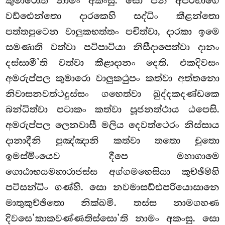
කුමාරොති නාමං අකංසු. සො පන අපරභාගෙ
වඩ්ඪෙන්තො දාරකෙහි සද්ධිං කීළන්තො
පත්තපුටෙන වාලුකභත්තං පචිත්වා, දාරකා ඉමෙ
සමණාති වත්වා පටිපාටියා නිසීදාපෙත්වා දානං
දස්සාමී’ති වත්වා කීළාදානං දෙති. එකදිවසං
අමරුප්පල කුමාරො වාලුකථුපං කත්වා අත්තනො
නිවාසනවත්ථදුස්සං ගහෙත්වා ඛුද්දකදණ්ඩකෙ
බන්ධිත්වා පටාකං කත්වා පූජනත්ථාය ඨපෙසි.
අමරුප්පල ලෙනවාසී මලිය දෙවත්ථෙරං නිස්සාය
දානාදීනි පුඤ්ඤානි කත්වා තතො චුතො
ඉමස්මිංයෙව දීපෙ මහාගාමෙ
ගොඨාභයමහාරාජස්ස අග්ගමහෙසියා කුච්ඡිම්හි
පටිසන්ධිං ගණ්හි. සො නවමාසඩ්ඪපරියොසානෙ
මාතුකුච්ඡිතො නික්ඛමි. තස්ස නාමගහණ
දිවසෙ’කාකවණ්ණතිස්සො’ති නාමං අකංසු. සො