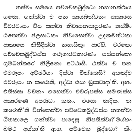
තස්මිං සමයෙ පච්චෙකබුද්ධො නහානත්ථාය
ගතො. ගන්ත්වා ච පන කායබන්ධනං ආකාසෙ
චීවරවංසං විය කත්වා නිවාසනපාපුරණං තස්මිං
ඨපෙත්වා ජලසාටකං නිවාසෙත්වා උදකමත්ථකා
ආකාසෙ නිසීදිත්වා නහායිතුං ආරභි. චරකො
පච්චෙකබුද්ධස්ස ගරුගාරවකාරණං පස්සන්තො
ගුම්බන්තරෙ නිලීනො
අට්ඨාසි. ඨත්වා ච පන
එවරූපං අච්ඡරියං දිස්වා චින්තෙසි? අයඤ්ච
එවරූපං න කරොති, අද්ධා එසා මුසාවාදා’ති. අහං
එතිස්සා වචනං ගහෙත්වා එවරූපස්ස සමණස්ස
අකාරණෙ අපරාධං කතං. එසො තාදිසං න
කරොතී’ති චින්තෙත්වා පච්චෙකබුද්ධස්ස නහත්වා
ඨීතකාලෙ ගන්ත්වා පාදෙසු නිපතිත්වා?’මය්හං
ඛමථ අය්යා’ති ආහ. පච්චෙක බුද්ධො? කිං