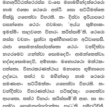
මහාඅරිට්ඨත්ථෙරස්ස වංසෙ මහාමහින්දත්ථෙරො
නාම එකො ථෙරො අත්ථි. සො සට්ඨිමත්තෙ
භික්ඛූ ගහෙත්වා විහරති. තං දිස්වා ඉරියාපථෙ
පසන්නො ථෙරං එවමාහ; ‘අය්ය තුම්හාකං
ඉමස්මිං සාලවනෙ විහාරං කරිස්සාමි’ති. ථෙරො
තස්ස වචනං සුත්වා තුණ්හීහාවෙන අධිවාසෙසි.
රාජා සොමනස්සප්පත්තො ථෙරං වන්දිත්වා
නගරමෙව ගන්ත්වා සොමදෙවිං ආමන්තෙත්වා;
භද්දෙසොමදෙවි, අම්හාකං මනොරථො මත්ථකං
පත්තො. විහාරකරණත්ථාය මනාපො භූමිභාගො
ලද්ධො. තත්ථ ච මහින්දො නාම ථෙරො
සමණානං සට්ඨිමත්තං ගහෙත්වා විහරති. තං
වන්දිත්වා විහරණත්ථාය පටිඤ්ඤං ගහෙත්වා
ආගතො. තත්ථ විහාරං කරිස්සාමී’ති ආහ. සා තං
සුත්වා සොමනස්සප්පත්තා සාධූ’ති සම්පටිච්ඡි.