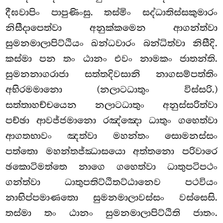
දීඝවාපිං පාපුණිංසු. තස්මිං සද්ධාතිස්සකුමාරං
නිසීදාපෙත්වා අනුක්කමෙන ආගන්ත්වා
සුමනමාලාපිට්ඨියං ඛන්ධවාරං බන්ධිත්වා නිසීදි.
කස්මා පන තං ඨානං එවං නාමකං ජාතන්ති.
සුමනනාගරාජා සත්තදිවසානි නාගසම්පත්තිං
අභිරමමානො (නලාටධාතුං විස්සරි.)
සත්තාහච්චයෙන නලාටධාතුං අනුස්සරිත්වා
පච්ඡා ආවජ්ජමානො රඤ්ඤො ධාතුං ගහෙත්වා
ආගතභාවං ඤත්වා මහන්තං සොමනස්සං
පත්තො මහන්තජ්ඣාසයො අත්තනො පරිවාරෙ
ඡකොටිමත්තෙ නාගෙ ගහෙත්වා ධාතුපටිපථං
ගන්ත්වා ධාතුපතිට්ඨිතට්ඨානෙව පථවියං
නාභිප්පමාණතො සුමනමාලාවස්සං වස්සෙසි.
තස්මා තං ඨානං සුමනමාලාපිට්ඨිති ජාතං.