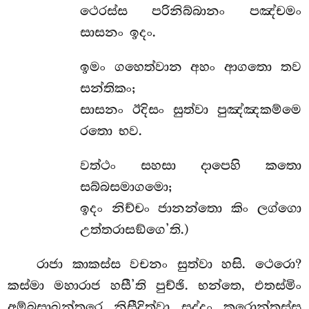
ථෙරස්ස පරිනිබ්බානං පඤ්චමං
සාසනං ඉදං.
ඉමං ගහෙත්වාන අහං ආගතො තව
සන්තිකං;
සාසනං ඊදිසං සුත්වා පුඤ්ඤකම්මෙ
රතො භව.
වත්ථං සහසා දාපෙහි කතො
සබ්බසමාගමො;
ඉදං නිච්චං ජානන්තො කිං ලග්ගො
උත්තරාසඞ්ගෙ’ති.)
රාජා කාකස්ස වචනං සුත්වා හසි. ථෙරො?
කස්මා මහාරාජ හසී’ති පුච්ඡි. භන්තෙ, එතස්මිං
අම්බසාඛන්තරෙ නිසීදිත්වා සද්දං කරොන්තස්ස