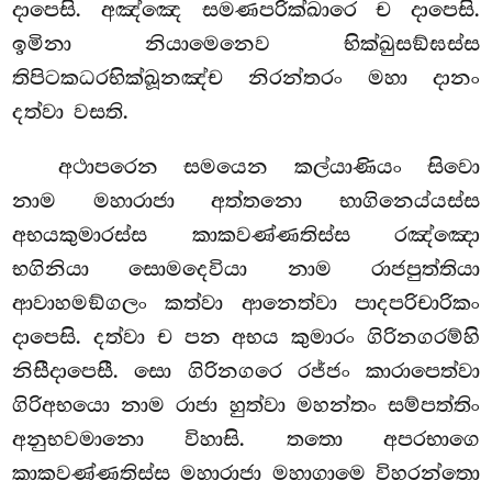
දාපෙසි. අඤ්ඤෙ සමණපරික්ඛාරෙ ච දාපෙසි.
ඉමිනා නියාමෙනෙව භික්ඛුසඞ්ඝස්ස
තිපිටකධරභික්ඛූනඤ්ච නිරන්තරං මහා දානං
දත්වා වසති.
අථාපරෙන සමයෙන කල්යාණියං සිවො
නාම මහාරාජා අත්තනො භාගිනෙය්යස්ස
අභයකුමාරස්ස කාකවණ්ණතිස්ස රඤ්ඤො
භගිනියා සොමදෙවියා නාම රාජපුත්තියා
ආවාහමඞ්ගලං කත්වා ආනෙත්වා පාදපරිචාරිකං
දාපෙසි. දත්වා ච පන අභය කුමාරං ගිරිනගරම්හි
නිසීදාපෙසී. සො ගිරිනගරෙ රජ්ජං කාරාපෙත්වා
ගිරිඅභයො නාම රාජා හුත්වා මහන්තං සම්පත්තිං
අනුභවමානො විහාසි. තතො අපරභාගෙ
කාකවණ්ණතිස්ස මහාරාජා මහාගාමෙ විහරන්තො