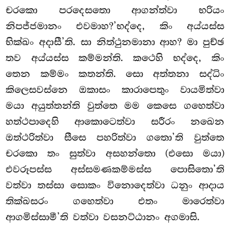
චරකො පරදෙසතො ආගන්ත්වා භරියං
නිපජ්ජමානං එවමාහ?’භද්දෙ, කිං අය්යස්ස
භික්ඛං අදාසී’ති. සා නිත්ථුනමානා ආහ? මා පුච්ඡ
තව අය්යස්ස කම්මන්ති. කථෙහි භද්දෙ, කිං
තෙන කම්මං කතන්ති. සො අත්තනා සද්ධිං
කිලෙසවස්නෙ ඔකාසං කාරාපෙතුං වායමිත්වා
මයා අයුත්තන්ති වුත්තෙ මම කෙසෙ ගහෙත්වා
හත්ථපාදෙහි ආකොටෙත්වා සරීරං නඛෙන
ඔත්ථරිත්වා සීසෙ පහරිත්වා ගතො’ති වුත්තෙ
චරකො තං සුත්වා අසහන්තො (එසො මයා)
එවරූපස්ස අස්සමණකම්මස්ස පොසිතො’ති
වත්වා තස්සා සොකං විනොදෙත්වා ධනුං ආදාය
තික්ඛසරං ගහෙත්වා එතං මාරෙත්වා
ආගමිස්සාමී’ති වත්වා වසනට්ඨානං අගමාසි.