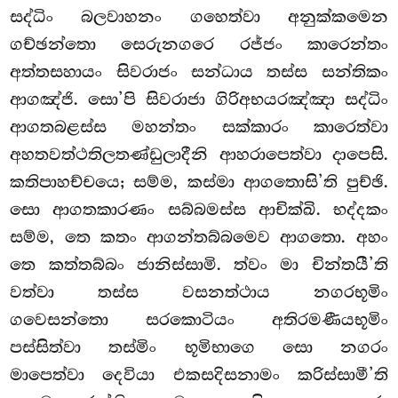
සද්ධිං බලවාහනං ගහෙත්වා අනුක්කමෙන
ගච්ඡන්තො සෙරුනගරෙ රජ්ජං කාරෙන්තං
අත්තසහායං සිවරාජං සන්ධාය තස්ස සන්තිකං
ආගඤ්ජි. සො’පි සිවරාජා ගිරිඅභයරඤ්ඤා සද්ධිං
ආගතබළස්ස මහන්තං සක්කාරං කාරෙත්වා
අහතවත්ථතිලතණ්ඩුලාදීනි ආහරාපෙත්වා දාපෙසි.
කතිපාහච්චයෙ; සම්ම, කස්මා ආගතොසි’ති පුච්ඡි.
සො ආගතකාරණං සබ්බමස්ස ආචික්ඛි. භද්දකං
සම්ම, තෙ කතං ආගන්තබ්බමෙව ආගතො. අහං
තෙ කත්තබ්බං ජානිස්සාමි. ත්වං මා චින්තයී’ති
වත්වා තස්ස වසනත්ථාය නගරභූමිං
ගවෙසන්තො සරකොටියං අතිරමණීයභූමිං
පස්සිත්වා තස්මිං භූමිභාගෙ සො නගරං
මාපෙත්වා දෙවියා එකසදිසනාමං කරිස්සාමී’ති