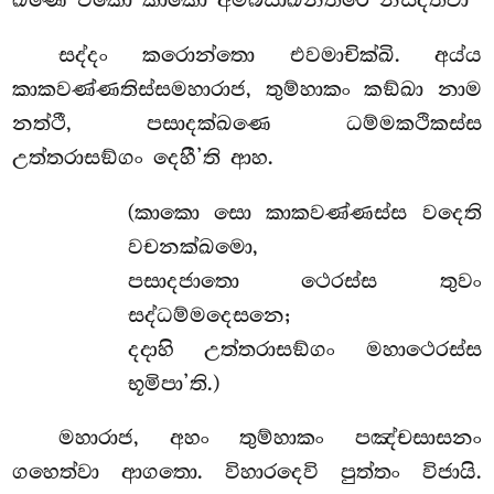
සද්දං
කරොන්තො එවමාචික්ඛි. අය්ය
කාකවණ්ණතිස්සමහාරාජ, තුම්හාකං කඞ්ඛා නාම
නත්ථී, පසාදක්ඛණෙ ධම්මකථිකස්ස
උත්තරාසඞ්ගං දෙහී’ති ආහ.
(කාකො සො කාකවණ්ණස්ස වදෙති
වචනක්ඛමො,
පසාදජාතො ථෙරස්ස තුවං
සද්ධම්මදෙසනෙ;
දදාහි උත්තරාසඞ්ගං මහාථෙරස්ස
භූමිපා’ති.)
මහාරාජ, අහං තුම්හාකං පඤ්චසාසනං
ගහෙත්වා ආගතො. විහාරදෙවි පුත්තං විජායි.