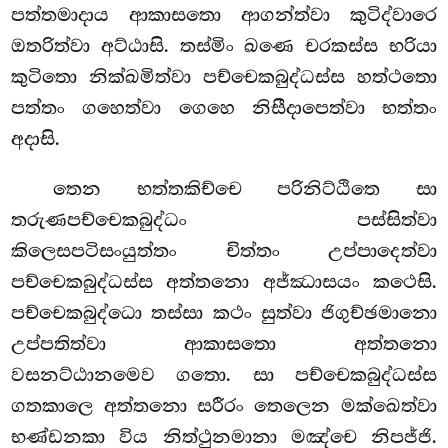
පත්තමාදාය ආකාසතො ආගන්ත්වා කුටිද්වාරෙ
ඔතරිත්වා අට්ඨාසි. තස්මිං ඛණෙ චරකස්ස භරියා
කුටිතො නික්ඛමිත්වා පච්චෙකබුද්ධස්ස හත්ථතො
පත්තං ගහෙත්වා ගෙහෙ නිසීදාපෙත්වා භත්තං
අදාසි.
තෙන භත්තකිච්චෙ පරිනිට්ඨිතෙ සා
තරුණපච්චෙකබුද්ධං පස්සිත්වා
කිලෙසපටිසංයුත්තං චිත්තං උප්පාදෙත්වා
පච්චෙකබුද්ධස්ස අත්තනො අජ්ඣාසයං කථෙසි.
පච්චෙකබුද්ධො තස්සා කථං සුත්වා ජිගුච්ඡමානො
උප්පතිත්වා ආකාසතො අත්තනො
වසනට්ඨානමෙව ගතො. සා පච්චෙකබුද්ධස්ස
ගතකාලෙ අත්තනො සරීරං තෙලෙන මක්ඛෙත්වා
භණ්ඩනකා විය නිත්ථුනමානා මඤ්චෙ නිපජ්ජි.