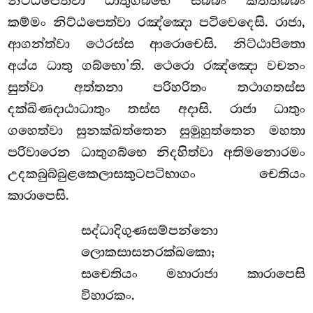
නිට්ඨපෙත්වා ධාතුගබ්භෙ සබ්බං කත්තබ්බං
කම්මං නිට්ඨපෙත්වා රඤ්ඤො පටිවෙදෙසි. රාජා,
ආගන්ත්වා ථෙරස්ස ආරොචෙසි. නිට්ඨාපිතො
අය්ය ධාතු ගබ්භො’ති. ථෙරො රඤ්ඤො වචනං
සුත්වා අත්තනා පරිහරිතං
තථාගතස්ස
දක්ඛිණදාඨාධාතුං තස්ස අදාසි. රාජා ධාතුං
ගහෙත්වා සුනක්ඛත්තෙන සුමුහුත්තෙන මහතා
පරිවාරෙන ධාතුගබ්භෙ නිදහිත්වා අතිමනොරමං
උදකබුබ්බුළකෙලාසකුටපටිභාගං චෙතියං
කාරාපෙසි.
සද්ධාදිගුණසම්පන්නො
ලොකසාසනරක්ඛකො;
සචෙතියං මහාරාජා කාරාපෙසි
විහාරකං.