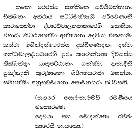
තතො ථෙරස්ස සන්තිකෙ සට්ඨිමත්තානං
භික්ඛුනං අත්ථාය සට්ඨිමත්තානි පරිවෙණානි
කාරාපෙත්වා ද්වාරට්ටාලකපාකාරෙහි සොභිතං
විහාරං නිට්ඨපෙත්වා අත්තනො දෙවියා එකනාමං
කත්වා මහින්දත්ථෙරස්ස දක්ඛිණොදකං දත්වා
ගන්ධමාලාධූපධජෙහි පූජං කරොන්තො දිවසස්ස
තික්ඛත්තුං ධාතුපට්ඨානං ගන්ත්වා දානාදීනි
පුඤ්ඤානි කුරුමානො ගිරිඅභයරාජා මහන්තං
සම්පත්තිං අනුභවමානො සොමනගරං පටිවසති.
(නගරෙ සොමනාමම්හි රමණීයෙ
මනොරමෙ;
දෙවියා සහ මොදන්තො රජ්ජං
කාරෙසි නායකො.)