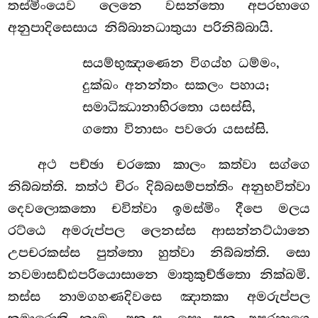
තස්මිංයෙව ලෙනෙ වසන්තො අපරභාගෙ
අනුපාදිසෙසාය නිබ්බානධාතුයා පරිනිබ්බායි.
සයම්භුඤාණෙන
විගය්හ ධම්මං,
දුක්ඛං අනන්තං සකලං පහාය;
සමාධිඣානාභිරතො යසස්සි,
ගතො විනාසං පවරො යසස්සි.
අථ පච්ඡා චරකො කාලං කත්වා සග්ගෙ
නිබ්බත්ති. තත්ථ චිරං දිබ්බසම්පත්තිං අනුභවිත්වා
දෙවලොකතො චවිත්වා ඉමස්මිං දීපෙ මලය
රට්ඨෙ අමරුප්පල ලෙනස්ස ආසන්නට්ඨානෙ
උපචරකස්ස පුත්තො හුත්වා නිබ්බත්ති. සො
නවමාසඩ්ඪපරියොසානෙ මාතුකුච්ඡිතො නික්ඛමි.
තස්ස නාමගහණදිවසෙ ඤාතකා අමරුප්පල