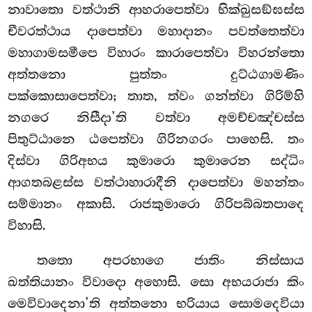
නාවාතො වත්ථානි ආහරාපෙත්වා භික්ඛුසඞ්ඝස්ස
චීවරත්ථාය දාපෙත්වා මහාදානං පවත්තෙත්වා
මහාගාමසමීපෙ විහාරං කාරාපෙත්වා විහරන්තො
අත්තනො පුත්තං දුට්ඨගාමණිං
පක්කොසාපෙත්වා; තාත, ත්වං ගන්ත්වා ගිරිම්හි
නගරෙ නිසීදා’ති වත්වා අමච්චඤ්චස්ස
පිතුට්ඨානෙ ඨපෙත්වා ගිරිනගරං පාහෙසි. තං
දිස්වා ගිරිඅභය කුමාරො කුමාරෙන සද්ධිං
ආගතබළස්ස වත්ථාහාරාදීනි දාපෙත්වා මහන්තං
සම්මානං අකාසි. රාජකුමාරො ගිරිපබ්බතපාදෙ
විහාසි.
තතො අපරභාගෙ ජාතිං නිස්සාය
ඛත්තියානං විවාදො අහොසි. සො අභයරාජා කිං
මෙවිවාදෙනා’ති අත්තනො භරියාය සොමදෙවියා