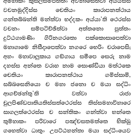
අම්හාකං කුසලසම්පත්තිං අවිනාසෙත්වා අය්යස්ස
වචනමුද්දිස්ස චෙතියං කාරාපනත්ථාය
ගන්තබ්බන්ති මන්ත්වා භද්දකං අය්යා’ති ථෙරස්ස
වචනං සම්පටිච්ඡිත්වා අත්තනො පුත්තං
දුට්ඨගාමණිං ගිරිනගරතො පක්කොසාපෙත්වා
මහාගාමෙ නිසීදාපෙත්වා නගරෙ භෙරිං චරාපෙසි;
අහං මහාවාලුකාය ගඞ්ගාය සමීපෙ සෙරු නාම
දහස්ස අන්තෙ වරාහ නාම සොණ්ඩියා මත්ථකෙ
චෙතියං කාරාපනත්ථාය ගමිස්සාමි,
සබ්බසෙනියො ච මහා ජනො ච මයා සද්ධිං
ආගච්ඡන්තු’ති වත්වා රාජා
චුලපිණ්ඩපාතියතිස්සත්ථෙරස්ස තිස්සමහාවිහාරෙ
සාගලත්ථෙරස්ස ච සන්තිකං ගන්ත්වා භන්තෙ
තුම්හාකං පරිවාරෙ පඤ්චසතමත්තෙ භික්ඛු
ගහෙත්වා ධාතුං උපට්ඨහන්තා මයා සද්ධිංයෙව