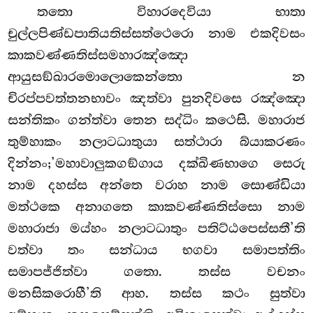
තතො විහාරදෙවියා භාතා
චුල්ලපිණ්ඩපාතියතිස්සත්ථෙරො නාම එකදිවසං
කාකවණ්ණතිස්සමහාරඤ්ඤො
ආයුසඞ්ඛාරමොලොකෙන්තො න
චිරප්පවත්තනභාවං ඤත්වා පුනදිවසෙ රඤ්ඤො
සන්තිකං ගන්ත්වා තෙන සද්ධිං කථෙසි. මහාරාජ
තුම්හාකං නලාටධාතුයා සත්ථාරා බ්යාකරණං
දින්නං;’මහාවාලුකගඞ්ගාය දක්ඛිණභාගෙ සෙරු
නාම දහස්ස අන්තෙ වරාහ නාම සොණ්ඩියා
මත්ථකෙ අනාගතෙ කාකවණ්ණතිස්සො නාම
මහාරාජා මය්හං නලාටධාතුං පතිට්ඨපෙස්සතී’ති
වත්වා තං සන්ධාය භගවා සමාපත්තිං
සමාපජ්ජිත්වා ගතො. තස්ස වචනං
මනසිකරොහී’ති ආහ. තස්ස කථං සුත්වා