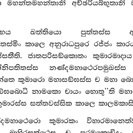
ා මහන්තමහන්තානි අච්ඡරියබ්භුතානි මහ
ඛත්තියො පුත්තස්ස අභිසෙකා
ස්මිං කාලෙ අනුරාධපුරෙ රජ්ජං කාර
්සතීති. ජාතපරිසඞ්කොතං කුමාරමාද
නිපතිතස්ස නණ්දමහාථෙරපමුඛස්ස 
න්තෙ කුමාරො මහාසඞ්ඝස්ස ච මහා බො
සඞ්ඝබොධි නාමකො චායං හොතු’’ති ම
කුමාරස්ස සත්තවස්සික කාලෙ කාලමකාසි
මහාථෙරො කුමාරකං විහාරමානෙත්