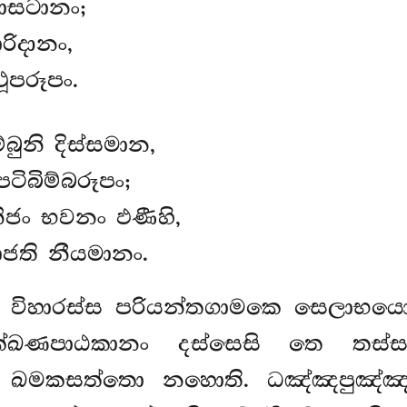
ොසටානං;
ිදානං,
ූපරූපං.
බුනි දිස්සමාන,
ිබිම්බරූපං;
ජං භවනං ඵණීහි,
ාජති නීයමානං.
ා විහාරස්ස පරියන්තගාමකෙ සෙලාභය
ගලක්ඛණපාඨකානං දස්සෙසි තෙ තස්ස
ො ඛමකසත්තො නහොති. ධඤ්ඤපුඤ්ඤ