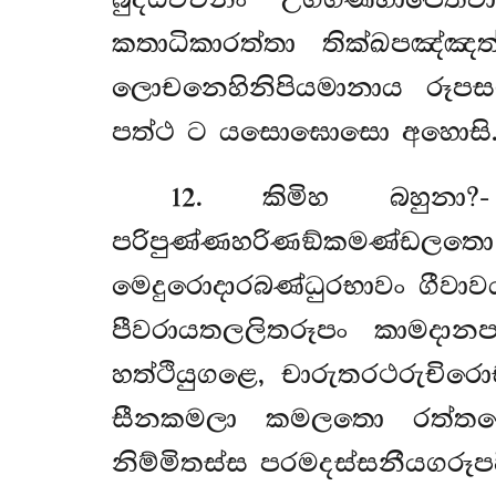
බුද්ධවචනං උග්ගණ්හාපෙත්
කතාධිකාරත්තා තික්ඛපඤ්
ලොචනෙහිනිපියමානාය රූපසම්
පත්ථ ට යසොඝොසො අහොසි
12
. කිමිහ බහුනා?- 
පරිපුණ්ණහරිණඞ්කමණ්ඩලතො
මෙදුරොදාරබණ්ධුරභාවං ගීවා
පීවරායතලලිතරූපං කාමදානප
හත්ථියුගළෙ, චාරුතරථරුචිර
සීනකමලා කමලතො රත්තකො
නිම්මිතස්ස පරමදස්සනීයගරූ