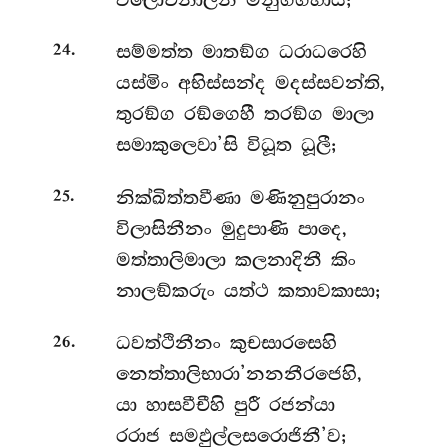
.
සම්මත්ත මාතඞ්ග ධරාධරෙහි
24
යස්මිං අභිස්සන්ද මදස්සවන්ති,
තුරඞ්ග රඞ්ගෙහී තරඞ්ග මාලා
සමාකුලෙවා’සි විධූත ධූලී;
.
නික්ඛිත්තවීණා මණිනුපුරානං
25
විලාසිනීනං මුදුපාණි පාදෙ,
මත්තාලිමාලා කලනාදිනී කිං
නාලඞ්කරුං යත්ථ කතාවකාසා;
.
ධවත්ථිනීනං කුචසාරසෙහි
26
නෙත්තාලිභාරා’නනනීරජෙහි,
යා හාසවීචීහි පුරී රජන්යා
රරාජ සමඵුල්ලසරොජිනී’ව;