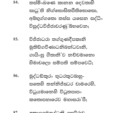
.
තස්මිංඛණෙ කානන දෙවතාහි
84
සාධූ’ති නිග්ඝොසිතපීතිඝොසො,
අබ්භුග්ගතො තස්ස යසෙන සද්ධිං
විසුද්ධවිජ්ජාචරණු’බ්භවෙන;
.
විජ්ජාධරා තග්ගුණදීපකානි
85
මුතිඞ්ගවීණාධනිබන්ධවානි,
ගායිංසු ගීතානි’ව නච්චමානො
හිමාචලො සම්පති සම්පවෙධි;
.
මුද්ධඞ්කුරං භුධරකුටබාහු-
86
සතෙහි තන්නිජ්ඣර චාමරෙහි,
විධූයමානෙහි විධූතපාපං
කතොපහාරෙව මහාසරා’පී;
.
අකාලමෙඝද්ධනි භෙරිරාව-
87