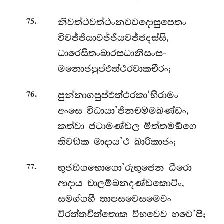
.
නිවත්ථවත්ථංනවවදොසුපෙතං
75
විවජ්ජියාවජ්ජියවජ්ජදස්සි,
ධාරෙසිතංබාරසධානිසංස-
මනොජපුප්ඵත්ථරවාකචීරං;
.
පුන්නාගපුප්ඵත්ථරකා’භිරාමං
76
අංසෙ විධායා’ජිනචම්මඛණ්ඩං,
කත්වා ජටාමණ්ඩල මිත්තමඞ්ගෙ
තිවඞ්ක මාදාය’ථ ඛාරිකාජං;
.
භුජඞ්ගභොගො’රුභුජෙන ධීරො
77
ආදාය චාලම්බනදණ්ඩකොටිං,
සමග්ගහී තාපසවෙසමෙවං
විරත්තචිත්තොක විභවෙව භවෙ’පි;