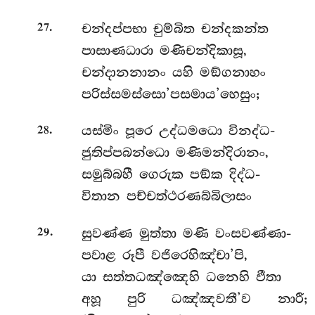
.
චන්දප්පභා චුම්බිත චන්දකන්ත
27
පාසාණධාරා මණිචන්දිකාසූ,
චන්දානනානං යහි මඞ්ගනාහං
පරිස්සමස්සො’පසමාය’හෙසුං;
.
යස්මිං පූරෙ උද්ධමධො විනද්ධ-
28
ජුතිප්පබන්ධො මණිමන්දිරානං,
සමුබ්බහී ගෙරුක පඞ්ක දිද්ධ-
විතාන පච්චත්ථරණබ්බිලාසං
.
සුවණ්ණ මුත්තා මණි වංසවණ්ණා-
29
පවාළ රූපී වජිරෙහිඤ්චා’පි,
යා සත්තධඤ්ඤෙහි ධනෙහි ඵීතා
අහූ පුරි ධඤ්ඤවතී’ව නාරී;