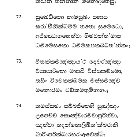
තටානි භින්නානි මනොදහෙසු;
.
සුඛෙධිතො කාමසුඛං පහාය
72
ඝරා’භීනික්ඛම්ම තතො සුමෙධො,
අජ්ඣොගහෙත්වා හිමවන්ත’මාප
ධම්මෙසකො ධම්මකපකබ්බත’න්තං;
.
විතක්කමඤ්ඤාය’ථ දෙවරඤ්ඤා
73
ව්යාපාරිතො මාපයි විස්සකම්මො,
තහිං විවෙකක්ඛමක මස්සමඤ්ච
මනොරමං චඞ්කමභුමිභාගං;
.
තමස්සමං පබ්බජිතෙහි සුඤ්ඤං
74
උපෙච්ච සොඤ්චාරමවාපුරිත්වා,
ඤත්වා තදන්තොලිඛිත’ක්ඛරානි
ඛාරිංපරික්ඛාරභරංඅවෙක්ඛි;