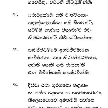
ගවෙසිතුං වට්ටති නිබ්බුති’න්ති;
.
යථාපිදුක්ඛෙ සති ච’ත්ථිසාතං
54
තදඤ්ඤමුණ්හෙ සති සීතමත්ථි,
භවම්හි සන්තෙ විභවො’පි එවං
නිබ්බාණමත්ථී තිවිධග්ගිසන්තෙ;
.
සාවජ්ජධම්මෙ ඉහවිජ්ජමානෙ
55
සංවිජ්ජතෙ භො නිරවජ්ජධම්මො,
අජාති හොති සති ජාතියා’ති
එවං විචින්තෙසි සදත්ථවින්තී;
.
දිස්වා යථා ගුථගතො තළාකං
56
න තස්ස දොසො න තමොතරෙය්ය,
කිලෙසධොවෙ අමතම්හි සන්තෙ
තථා න සෙවෙථ න තස්ස දොසො;