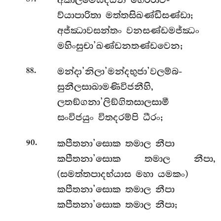
ව්යාපාරිතා මත්තසිඛණ්ඩිසණ්ඩා;
අජ්ඣාවසන්තං වනසණ්ඩමජ්ඣං
මහිංසුචා’ඛණ්ඩනතණ්ඩවෙන;
.
මන්දා’නිලා’මන්දභුජා’වලම්බ-
88
සුනීලසාඛාමණිවිජනීහි,
ලතඞ්ගනා’ලිඞ්ගිතසාලසාමී
සංවිජයුං විතදරම්පි ධීරං;
.
කපීතනා’සොක තමාල නීපා
90
කපීතනා’සොක තමාල නීපා,
(සමත්තපාදභ්යාස මහා යමකං)
කපීතනා’සොක තමාල නීපා
කපීතනා’සොක තමාල නීපා;