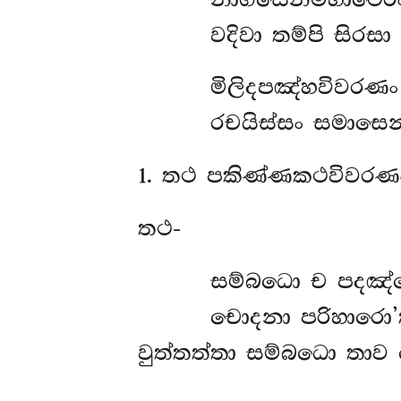
වදිවා තම්පි සිරස
මිලිදපඤ්හවිවරණං 
රචයිස්සං සමාසෙන
1
. තථ පකිණ්ණකථවිවරණං 
තථ-
සම්බධො ච පදඤ්
චොදනා පරිහාරො’ත
වුත්තත්තා සම්බධො තාව