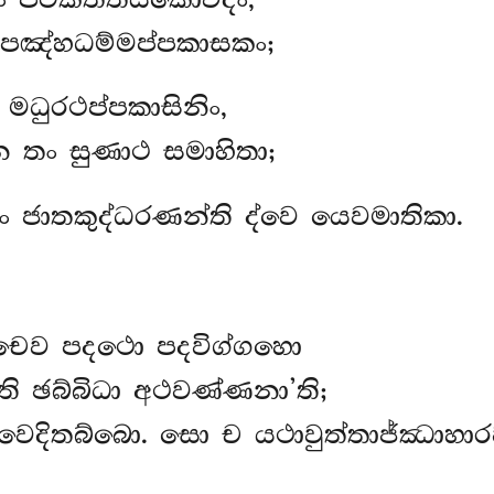
ා පඤ්හධම්මප්පකාසකං;
මධුරථප්පකාසිනිං,
 තං සුණාථ සමාහිතා;
ජාතකුද්ධරණන්ති ද්වෙ යෙවමාතිකා.
චෙව පදථො පදවිග්ගහො
ි ඡබ්බිධා අථවණ්ණනා’ති;
 වෙදිතබ්බො. සො ච යථාවුත්තාජ්ඣාහා