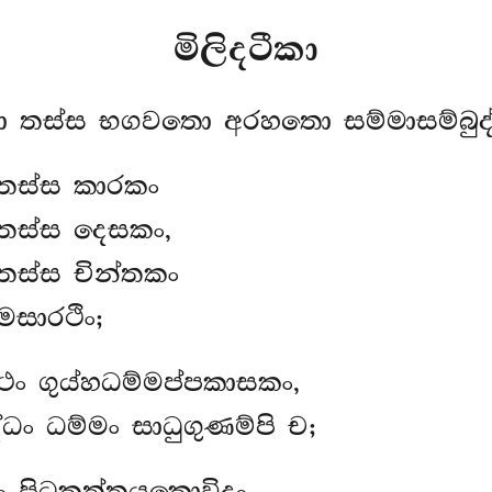
මිලිදටීකා
 තස්ස භගවතො අරහතො සම්මාසම්බුද්
තස්ස කාරකං
තස්ස දෙසකං,
තස්ස චින්තකං
මසාරථිං;
ථං ගුය්හධම්මප්පකාසකං,
ධං ධම්මං සාධුගුණම්පි ච;
 පිටකත්තයකොවිදං,