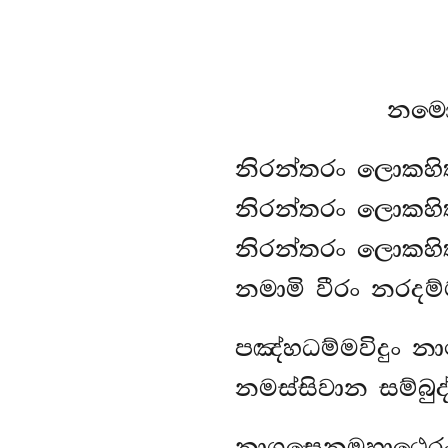
නමො
නිරන්තරං ලොකහි
නිරන්තරං ලොකහි
නිරන්තරං ලොකහි
නමාමි වීරං නරදම්
පඤ්හධම්මවිදුං නා
නමස්සිවාන සම්බුද්
නාගසෙනමහාථෙරං