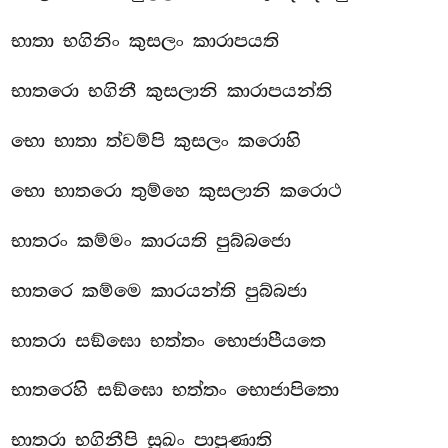
භාතා භගිනිං කුසලං කාරාපයති
භාතරො භගිනී කුසලානි කාරාපයන්ති
භො භාතා ත්වම්පි කුසලං කරොහි
භො භාතරො තුම්හෙ කුසලානි කරොථ
භාතරං කම්මං කාරයති පුබ්බජො
භාතරෙ කම්මෙ කාරයන්ති පුබ්බජා
භාතරා සඞ්ඝො භත්තං භොජාපීයතෙ
භාතරෙහි සඞ්ඝො භත්තං භොජාපිතො
භාතරා භගිනීපි සුඛං පාපුණාති