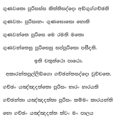
ගුණවතො පුරිසස්ස කිත්තිසද්දො අඞ්ගුග්ගච්ඡති
ගුණවතං පුරිසානං ගුණඝොසො හොති
ගුණවන්තෙ පුරිසෙ මෙ රමති මතො
ගුණවන්තෙසු පුරිසෙසු සප්පුරිසො පසීදති.
ඉති චතුත්ථො පාඨො.
අකාරන්තපුල්ලිඞ්ගො ගච්ඡන්තසද්දො වුච්චතෙ.
ගච්ඡං යඤ්ඤදත්තො පුරිසං භාරං හාරයති
ගච්ඡන්තා යඤ්ඤදත්තා පුරිසං කම්මං කාරයන්ති
භො ගච්ඡං යඤ්ඤදත්ත ත්වං මං පාලය