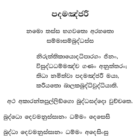
පදමඤ්ජරී
නමො තස්ස භගවතො අරහතො
සම්මාසම්බුද්ධස්ස
නිරුත්තිකායොදධිපාරගං ජිනං,
විසුද්ධධම්මඤ්ච ගණං අනුත්තරං;
තිධා නමිත්වා පදමඤ්ජරී මයා,
කරීයතො බාලකබුද්ධිවුද්ධියාති.
අථ අකාරන්තපුල්ලිඞ්ගො බුද්ධසද්දො වුච්චතෙ.
බුද්ධො දෙවමනුස්සානං ධම්මං දෙසෙසි
බුද්ධා දෙවමනුස්සානං ධම්මං අදෙසිංසු