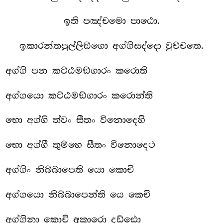
ඉති
පඤ්චමො පාඨො.
ඉකාරන්තපුල්ලිඞ්ගො අග්ගිසද්දො වුච්චතෙ.
අග්ගි පන කට්ඨමඞ්ගාරං කරොති
අග්ගයො කට්ඨමඞ්ගාරං කරොන්ති
භො අග්ගි ත්වං සීතං විනොදෙහි
භො අග්ගී තුම්හෙ සීතං විනොදෙථ
අග්ගිං නිබ්බාපෙති යො කොචි
අග්ගයො නිබ්බාපෙන්ති යෙ කෙචි
අග්ගිනා කොචි අකාරො දඩ්ඪො