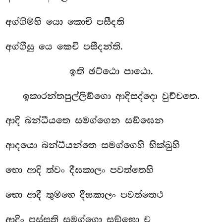
අග්ගිම්හි යො කොචි පසීදති
අග්ගීසු යෙ කෙචි පසීදන්ති.
ඉති ඡට්ඨො පාඨො.
ඉකාරන්තපුල්ලිඞ්ගො ආදිසද්දො වුච්චතෙ.
ආදි බන්ධීයතෙ සමග්ගෙන සඞ්ඝෙන
ආදයො බන්ධීයන්තෙ සමග්ගෙහි භික්ඛුහි
භො ආදි ත්වං දීඝකාලං පවත්තෙහි
භො ආදී තුම්හෙ දීඝකාලං පවත්තෙථ
ආදිං පස්සති සමග්ගො සඞ්ඝො ච