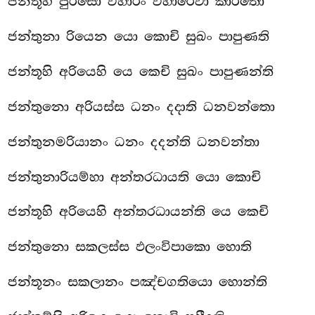
ජන්තූහි පුරිසො විහාරං විහාරෙවා කාරිතො
ජන්තුනා රියෙන යො කොචි සුඛං පාපුණති
ජන්තූහි අරියෙහි යෙ කෙචි සුඛං පාපුණන්ති
ජන්තුනො අරියස්ස ධනං දදාති ධනවන්තො
ජන්තුනමරියානං ධනං දදන්ති ධනවන්තා
ජන්තුනාරියම්හා අන්තරධායති යො කොචි
ජන්තූහි අරියෙහි අන්තරධායන්ති යෙ කෙචි
ජන්තුනො සකලස්ස ඵලංවිපාකො හොති
ජන්තූනං සකලානං පඤ්චගතියො හොන්ති