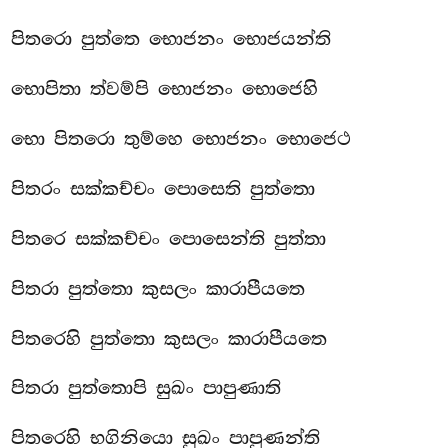
පිතරො පුත්තෙ භොජනං භොජයන්ති
භොපිතා
ත්වම්පි භොජනං භොජෙහි
භො පිතරො තුම්හෙ භොජනං භොජෙථ
පිතරං සක්කච්චං පොසෙති පුත්තො
පිතරෙ සක්කච්චං පොසෙන්ති පුත්තා
පිතරා පුත්තො කුසලං කාරාපීයතෙ
පිතරෙහි පුත්තො කුසලං කාරාපීයතෙ
පිතරා පුත්තොපි සුඛං පාපුණාති
පිතරෙහි භගිනියො සුඛං පාපුණන්ති