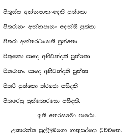
පිතුස්ස අන්නපානංදෙති පුත්තො
පිතරානං අන්නපානං දෙන්ති පුත්තා
පිතරා අන්තරධායාති පුත්තො
පිතුනො පාදෙ අභිවන්දති පුත්තො
පිතරානං පාදෙ අභිවන්දති පුත්තා
පිතරි පුත්තො ත්රජො පසීදති
පිතරෙසු පුත්තොරසො පසීදති.
ඉති තෙරසමො පාඨො.
උකාරන්ත පුල්ලිඞ්ගො භාතුසද්දො වුච්චතෙ.