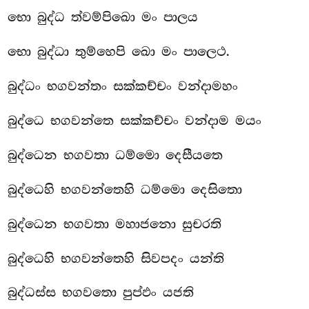
භො බුද්ධ ත්වම්පිඛො මං පාලය
භො බුද්ධා තුම්හෙපි ඛො මං පාලෙථ.
බුද්ධං භගවන්තං සක්කච්චං වන්දාමහං
බුද්ධෙ භගවන්තෙ සක්කච්චං වන්දාම මයං
බුද්ධෙන භගවතා ධම්මො දෙසීයතෙ
බුද්ධෙහි භගවන්තෙහි ධම්මො දෙසිතො
බුද්ධෙන භගවතා මහාජනො සුචරති
බුද්ධෙහි භගවන්තෙහි සිවපදං යන්ති
බුද්ධස්ස භගවතො පුප්ඵං යජති