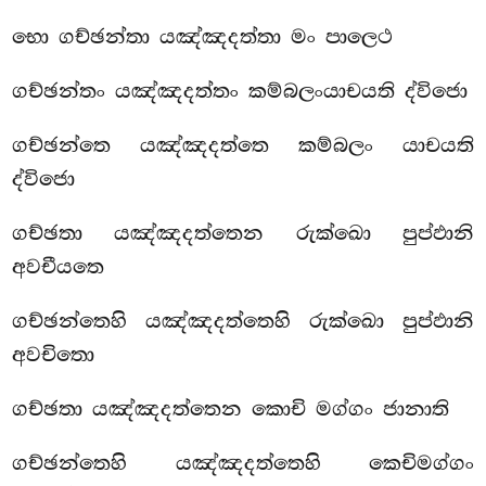
භො ගච්ඡන්තා යඤ්ඤදත්තා මං පාලෙථ
ගච්ඡන්තං යඤ්ඤදත්තං කම්බලංයාචයති ද්විජො
ගච්ඡන්තෙ යඤ්ඤදත්තෙ කම්බලං යාචයති
ද්විජො
ගච්ඡතා යඤ්ඤදත්තෙන රුක්ඛො පුප්ඵානි
අවචීයතෙ
ගච්ඡන්තෙහි යඤ්ඤදත්තෙහි රුක්ඛො පුප්ඵානි
අවචිතො
ගච්ඡතා යඤ්ඤදත්තෙන කොචි මග්ගං ජානාති
ගච්ඡන්තෙහි යඤ්ඤදත්තෙහි කෙචිමග්ගං