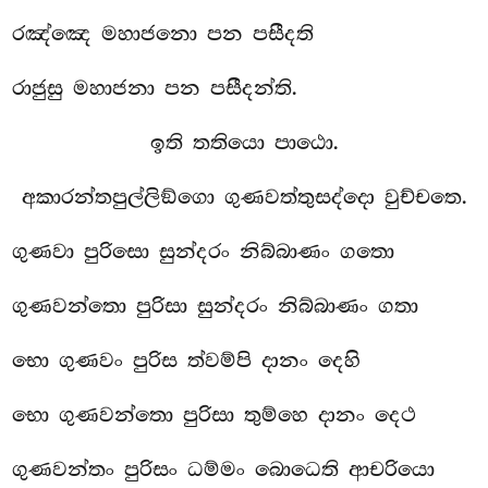
රඤ්ඤෙ මහාජනො පන පසීදති
රාජුසු මහාජනා පන පසීදන්ති.
ඉති තතියො පාඨො.
අකාරන්තපුල්ලිඞ්ගො ගුණවත්තුසද්දො වුච්චතෙ.
ගුණවා පුරිසො සුන්දරං නිබ්බාණං ගතො
ගුණවන්තො
පුරිසා සුන්දරං නිබ්බාණං ගතා
භො ගුණවං පුරිස ත්වම්පි දානං දෙහි
භො ගුණවන්තො පුරිසා තුම්හෙ දානං දෙථ
ගුණවන්තං පුරිසං ධම්මං බොධෙති ආචරියො