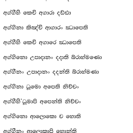
අග්ගීහි කෙචි අගාරා දඩ්ඪා
අග්ගිනා කිඤ්චි ආගාරං ඣාපෙති
අග්ගීහි කෙචි අගාරෙ ඣාපෙති
අග්ගිනො උපාදානං දදාති බ්රාහ්මණො
අග්ගීනං උපාදානං දදන්ති බ්රාහ්මණා
අග්ගිනා ධූමො අපෙති නිච්චං
අග්ගීහි’ධූමාපි අපෙන්ති නිච්චං
අග්ගිනො ආලොකො ච හොති
අග්ගීනං ආලොකාපි හොන්ති