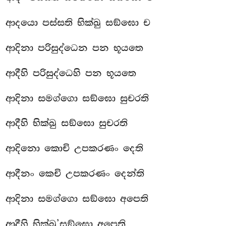
ආදයො පස්සති භික්ඛු සඞ්ඝො ච
ආදිනා පරිසුද්ධෙන පන භූයතෙ
ආදීහි පරිසුද්ධෙහි පන භූයතෙ
ආදිනා සමග්ගො සඞ්ඝො සුචරති
ආදීහි භික්ඛු සඞ්ඝො සුචරති
ආදිනො කොචි උපකරණං දෙති
ආදීනං කෙචි උපකරණං දෙන්ති
ආදිනා සමග්ගො සඞ්ඝො අපෙති
ආදීහි භික්ඛු’සඞ්ඝො අපෙති