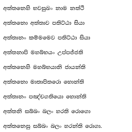
අත්තනෙහි භවසුඛං නාම නත්ථි
අත්තනො අත්තාව පතිට්ඨා සියා
අත්තානං කම්මමෙව පතිට්ඨා සියා
අත්තනාපි මහබ්භයං උප්පජ්ජති
අත්තනෙහි මහබ්භයානි ජායන්ති
අත්තනො මාතාපිතරො හොන්ති
අත්තානං පඤ්චගතියො හොන්ති
අත්තනි සබ්බං බලං හරති රොගො
අත්තනෙසු සබ්බං බලං හරන්ති රොගා.