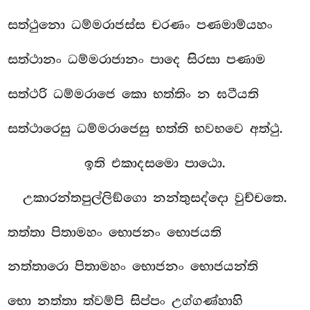
සත්ථුනො ධම්මරාජස්ස චරණං පණමාම්යහං
සත්ථානං ධම්මරාජානං පාදෙ සිරසා පණාම
සත්ථරි ධම්මරාජෙ කො භත්තිං න ඝටීයති
සත්ථාරෙසු ධම්මරාජෙසු භත්ති භවභවෙ අත්ථු.
ඉති එකාදසමො පාඨො.
උකාරන්තපුල්ලිඞ්ගො නන්තුසද්දො වුච්චතෙ.
තත්තා පිතාමහං භොජනං භොජයති
නත්තාරො පිතාමහං භොජනං භොජයන්ති
භො නත්තා ත්වම්පි සිප්පං උග්ගණ්හාහි