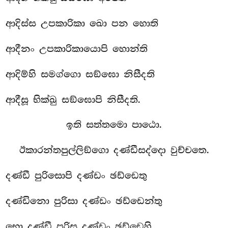
ආදිස්ස
උපකාරිකා ඛො පන හොති
ආදීනං උපකාරිකායොපි හොන්ති
ආදිම්හි සමග්ගො සඞ්ඝො නිසීදති
ආදීසූ භික්ඛු සඞ්ඝොපි නිසීදති.
ඉති සත්තමො පාඨො.
ඊකාරන්තපුල්ලිඞ්ගො දණ්ඩීසද්දො වුච්චතෙ.
දණ්ඩී පුරිසොපි දණ්ඩං ඡඩ්ඩෙතු
දණ්ඩිනො පුරිසා දණ්ඩං ඡඩ්ඩෙන්තු
භො දණ්ඩී පුරිස දණ්ඩං ඡඩ්ඩෙහි