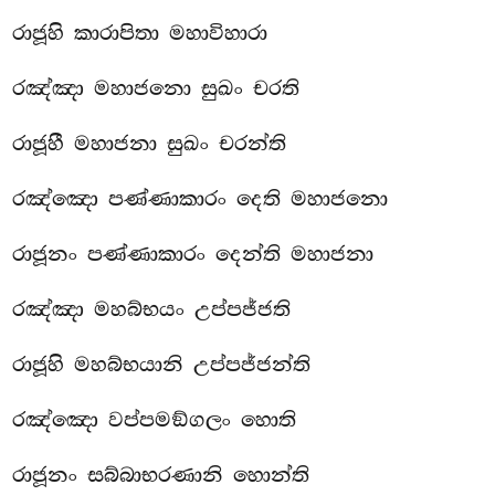
රාජූහි කාරාපිතා මහාවිහාරා
රඤ්ඤා මහාජනො සුඛං චරති
රාජූහී මහාජනා සුඛං චරන්ති
රඤ්ඤො පණ්ණාකාරං දෙති මහාජනො
රාජූනං පණ්ණාකාරං දෙන්ති මහාජනා
රඤ්ඤා මහබ්භයං උප්පජ්ජති
රාජූහි මහබ්භයානි උප්පජ්ජන්ති
රඤ්ඤො වප්පමඞ්ගලං හොති
රාජූනං සබ්බාභරණානි හොන්ති