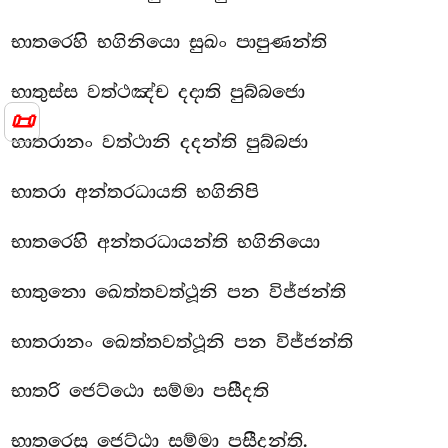
භාතරෙහි භගිනියො සුඛං පාපුණන්ති
භාතුස්ස වත්ථඤ්ච දදාති පුබ්බජො
📜
භාතරානං වත්ථානි දදන්ති පුබ්බජා
භාතරා අන්තරධායති භගිනිපි
භාතරෙහි අන්තරධායන්ති භගිනියො
භාතුනො ඛෙත්තවත්ථූනි පන විජ්ජන්ති
භාතරානං ඛෙත්තවත්ථූනි පන විජ්ජන්ති
භාතරි ජෙට්ඨො සම්මා පසීදති
භාතරෙසු ජෙට්ඨා සම්මා පසීදන්ති.