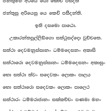
ජන්තුම්හි අරියෙ යො කොචි පසීදති
ජන්තුසු අරියෙසු යෙ කෙචි පසීදන්ති.
ඉති දසමො පාඨො.
උකාරන්තපුල්ලිඞ්ගො සත්ථුසද්දො වුච්චතෙ.
සත්ථා දෙවමනුස්සානං ධම්මදෙසනං අකාසි
සත්ථාරො දෙවමනුස්සානං ධම්මදෙසනං අකාසුං
භො සත්ථා ත්වං සදෙවකං ලොකං පාලය
භො සත්ථාරො සදෙවකං ලොකං පාලෙථ
සත්ථාරං ධම්මරාජානං සක්කච්චං පණමා මහං