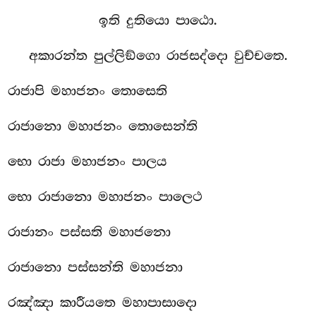
ඉති දුතියො පාඨො.
අකාරන්ත පුල්ලිඞ්ගො රාජසද්දො වුච්චතෙ.
රාජාපි මහාජනං තොසෙති
රාජානො මහාජනං තොසෙන්ති
භො රාජා මහාජනං පාලය
භො රාජානො මහාජනං පාලෙථ
රාජානං පස්සති මහාජනො
රාජානො පස්සන්ති මහාජනා
රඤ්ඤා කාරීයතෙ මහාපාසාදො