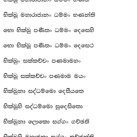
භික්ඛූ මහාරාජානං ධම්මං භණන්ති
භො භික්ඛු පණීතං ධම්මං දෙසෙහි
භො භික්ඛූ පණීතං ධම්මං දෙසෙථ
භික්ඛුං සක්කච්චං පණමාමහං
භික්ඛූ සක්කච්චං පණමාම මයං
භික්ඛුනා සද්ධම්මො දෙසීයතෙ
භික්ඛූහි සද්ධම්මො සුදෙසිතො
භික්ඛුනා ලොකො සග්ගං ගච්ඡති