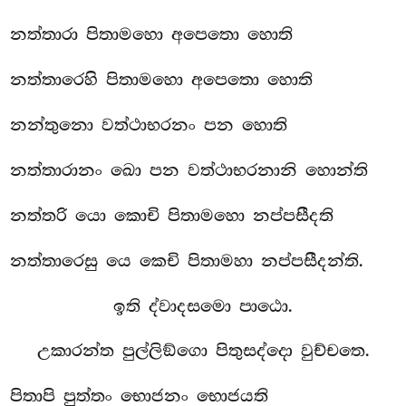
නත්තාරා පිතාමහො අපෙතො හොති
නත්තාරෙහි පිතාමහො අපෙතො හොති
නන්තුනො වත්ථාභරනං පන හොති
නත්තාරානං ඛො පන වත්ථාභරනානි හොන්ති
නත්තරි යො කොචි පිතාමහො නප්පසීදති
නත්තාරෙසු යෙ කෙචි පිතාමහා නප්පසීදන්ති.
ඉති ද්වාදසමො පාඨො.
උකාරන්ත පුල්ලිඞ්ගො පිතුසද්දො වුච්චතෙ.
පිතාපි පුත්තං භොජනං භොජයති