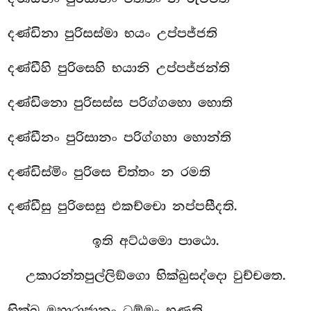
දණ්ඩිනා පුරිසස්මා භයං උප්පජ්ජති
දණ්ඩීහි පුරිසෙහි භයානි උප්පජ්ජන්ති
දණ්ඩිනො පුරිසස්ස පරිග්ගහො හොති
දණ්ඩීනං පුරිසානං පරිග්ගහා හොන්ති
දණ්ඩිස්මිං පුරිසෙ චිත්තං න රමති
දණ්ඩීසු පුරිසෙසු එකච්චො නප්පසීදති.
ඉති අට්ඨමො පාඨො.
උකාරන්තපුල්ලිඞ්ගො භික්ඛුසද්දො වුච්චතෙ.
භික්ඛු මහාරාජානං ධම්මං භණති