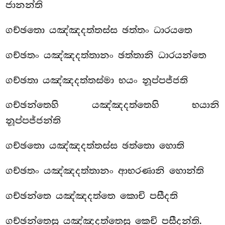
ජානන්ති
ගච්ඡතො යඤ්ඤදත්තස්ස ඡත්තං ධාරයතෙ
ගච්ඡතං යඤ්ඤදත්තානං ඡත්තානි ධාරයන්තෙ
ගච්ඡතා යඤ්ඤදත්තස්මා භයං නූප්පජ්ජති
ගච්ඡන්තෙහි යඤ්ඤදත්තෙහි භයානි
නූප්පජ්ජන්ති
ගච්ඡතො යඤ්ඤදත්තස්ස ඡත්තො හොති
ගච්ඡතං යඤ්ඤදත්තානං ආභරණානි හොන්ති
ගච්ඡන්තෙ යඤ්ඤදත්තෙ කොචි පසීදති
ගච්ඡන්තෙසු යඤ්ඤදත්තෙසු කෙචි පසීදන්ති.