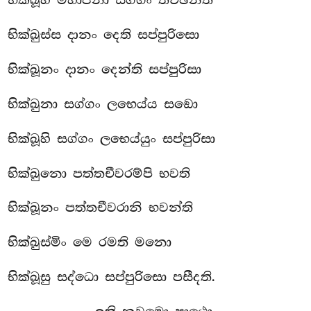
භික්ඛූහි මහාජනා සග්ගං තච්ඡන්ති
භික්ඛුස්ස
දානං දෙති සප්පුරිසො
භික්ඛූනං දානං දෙන්ති සප්පුරිසා
භික්ඛුනා සග්ගං ලභෙය්ය සඞො
භික්ඛූහි සග්ගං ලභෙය්යුං සප්පුරිසා
භික්ඛුනො පත්තචීවරම්පි භවති
භික්ඛූනං පත්තචීවරානි භවන්ති
භික්ඛුස්මිං මෙ රමති මනො
භික්ඛූසු සද්ධො සප්පුරිසො පසීදති.