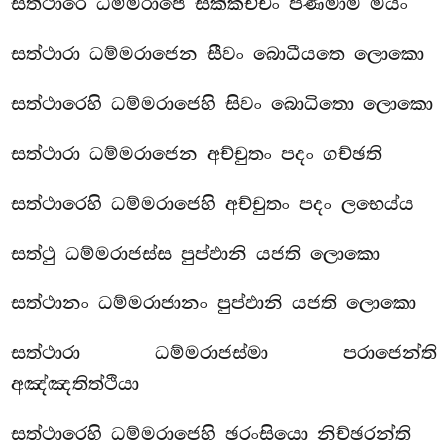
සත්ථාරෙ ධම්මරාජෙ සක්කච්චං පණමාම මයං
සත්ථාරා
ධම්මරාජෙන සීවං බොධීයතෙ ලොකො
සත්ථාරෙහි ධම්මරාජෙහි සිවං බොධිතො ලොකො
සත්ථාරා ධම්මරාජෙන අච්චුතං පදං ගච්ඡති
සත්ථාරෙහි ධම්මරාජෙහි අච්චුතං පදං ලභෙය්ය
සත්ථු ධම්මරාජස්ස පුප්ඵානි යජති ලොකො
සත්ථානං ධම්මරාජානං පුප්ඵානි යජති ලොකො
සත්ථාරා ධම්මරාජස්මා පරාජෙන්ති
අඤ්ඤතිත්ථියා
සත්ථාරෙහි ධම්මරාජෙහි ඡරංසියො නිච්ඡරන්ති