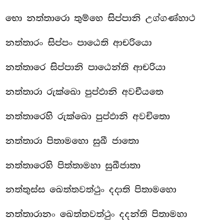
භො නත්තාරො තුම්හෙ සිප්පානි උග්ගණ්හාථ
නත්තාරං සිප්පං පාඨෙති ආචරියො
නත්තාරෙ සිප්පානි පාඨෙන්ති ආචරියා
නත්තාරා රුක්ඛො පුප්ඵානි අවචීයතෙ
නත්තාරෙහි රුක්ඛො පුප්ඵානි අවචිතො
නත්තාරා පිතාමහො සුඛී ජාතො
නත්තාරෙහි පිත්තාමහා සුඛීජාතා
නත්තුස්ස ඛෙත්තවත්ථුං දදාති පිතාමහො
නත්තාරානං ඛෙත්තවත්ථුං දදන්ති පිතාමහා