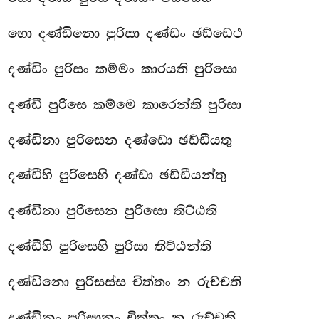
භො දණ්ඩිනො පුරිසා දණ්ඩං ඡඩ්ඩෙථ
දණ්ඩිං පුරිසං කම්මං කාරයති පුරිසො
දණ්ඩී පුරිසෙ කම්මෙ කාරෙන්ති පුරිසා
දණ්ඩිනා පුරිසෙන දණ්ඩො ඡඩ්ඩීයතු
දණ්ඩීහි පුරිසෙහි දණ්ඩා ඡඩ්ඩීයන්තු
දණ්ඩිනා පුරිසෙන පුරිසො තිට්ඨති
දණ්ඩීහි පුරිසෙහි පුරිසා තිට්ඨන්ති
දණ්ඩිනො පුරිසස්ස චිත්තං න රුච්චති
දණ්ඩීනං පුරිසානං චිත්තං න රුච්චති