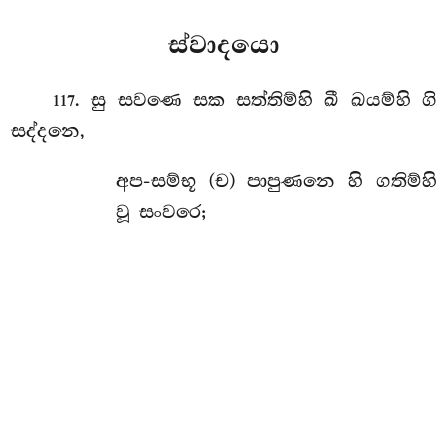
ස්වාදයො
. සු සවණෙ සක සත්තිම්හි ඛී ඛයම්හි ගි
117
සද්දනෙ,
අප-සම්භූ (ච) පාපුණනෙ හි ගතිම්හි
වූ සංවරෙ;