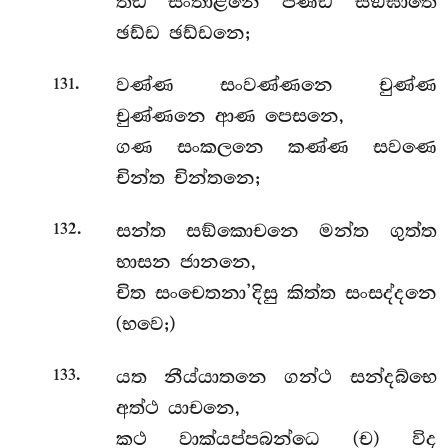
තඩි සංතාළනෙ පිණ්ඩ සඞ්ඝාතෙ
ඡඩ්ඩ ඡඩ්ඩනෙ;
.
වණ්ණ සංවණ්ණනෙ චුණ්ණ
131
චුණ්ණනෙ ආණ පෙසනෙ,
ගණ සංකලනෙ කණ්ණ සවණෙ
චින්ත චින්තනෙ;
.
සන්ත සඞ්කොචනෙ මන්ත ගුත්ත
132
භාසන ජානනෙ,
චිත සංචෙතනා’දිසු කිත්ත සංසද්දනෙ
(භවෙ;)
.
යත නීය්යාතනෙ ගන්ථ සන්දබ්භෙ
133
අත්ථ යාචනෙ,
කථ වාක්යප්පබන්ධෙ (ච) විද