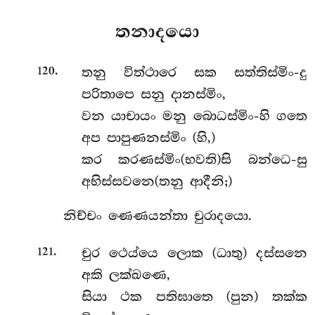
තනාදයො
.
තනු විත්ථාරෙ සක සත්තිස්මිං-දු
120
පරිතාපෙ සනු දානස්මිං,
වන යාචායං මනු බොධස්මිං-හි ගතෙ
අප පාපුණනස්මිං (හි,)
කර කරණස්මිං(භවති)සි බන්ධෙ-සු
අභිස්සවනෙ(තනු ආදීනි;)
නිච්චං ණෙණයන්තා චුරාදයො.
.
චුර ථෙය්යෙ ලොක (ධාතු) දස්සනෙ
121
අකි ලක්ඛණෙ,
සියා ථක පතිඝාතෙ (පුන) තක්ක