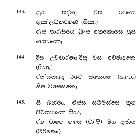
.
ඝුස සද්දෙ පිස පෙසෙ
143
භුසා’ලඞ්කරණෙ (සියා,)
රුස පාරුසියෙ ඛුංස අක්කොසෙ පුස
පොසනෙ;
.
දිස උච්චාරණා’දීසු වස අච්ඡාදනෙ
144
(සියා,)
රස’ස්සාදෙ රවෙ ස්නෙහෙ (අථො)
සිස විසෙසනෙ;
.
සි බන්ධෙ මිස්ස සම්මිස්සෙ කුහ
145
විම්භාපනෙ සියා,
රහ චාගෙ ගතෙ (චා’පි) මහ පූජාය
(මීරිතො;)