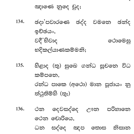
ඤාණෙ නුදෙ චුද;
.
ඡදා’පවාරණෙ ඡද්ද වමනෙ ඡන්ද
134
ඉච්ඡයං,
වදී’භිවාද ථොමෙසු
භදිකල්යාණකම්මනි;
.
හිළාද (තු) සුඛෙ ගන්ධ සූචනෙ විධ
135
කම්පනෙ,
රන්ධ පාකෙ (අථො) මාන පූජායං නු
ත්ථුතිම්හි (තු;)
.
ථන දෙවසද්දෙ ඌන පරිහානෙ
136
ථෙන චොරියෙ,
ධන සද්දෙ ඤප තොස නිසාන