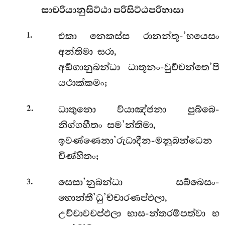
සාචරියානුසිට්ඨා
පරිසිට්ඨපරිභාසා
.
එකා නෙකස්ස රානන්තූ-’භයෙසං
1
අන්තිමා සරා,
අඞ්ගානුබන්ධා ධාතූනං-වුච්චන්තෙ’පි
යථාක්කමං;
.
ධාතුනො ව්යාඤ්ජනා පුබ්බෙ-
2
නිග්ගහීතං සම’න්තිමා,
ඉවණ්ණෙනා’රුධාදීන-මනුබන්ධෙන
චිණ්හිතං;
.
සෙසා’නුබන්ධා සබ්බෙසං-
3
හොන්තී’ධු’ච්චාරණප්ඵලා,
උච්චාවචප්ඵලා භාස-න්තරම්පත්වා භ