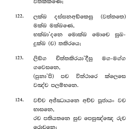
විතක්කණෙ;
.
ලක්ඛ දස්සනඅඞ්කෙසු (වත්තතෙ)
122
මක්ඛ මක්ඛණෙ,
භක්ඛා’දනෙ මොක්ඛ මොචෙ සුඛ-
දුක්ඛ (ච) තකිරයෙ;
.
ලිඞ්ග චිත්තකිරයා’දීසු මග-මග්ග
123
ගවෙසනෙ,
(පුනා’පි) පච විත්ථාරෙ ක්ලෙසෙ
වඤ්ච පලම්භනෙ.
.
වච්ච අජ්ඣායනෙ අච්ච පූජායං වච
124
භාසනෙ,
රච පතියතනෙ සුච පෙසුඤ්ඤෙ රුච
රොචනෙ;