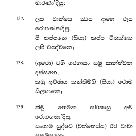
මාරණා’දිසු;
.
ලප වාක්යෙ ඣප දාහෙ රුප
137
රොපණආදිසු,
පී තප්පනෙ (සියා) කප්ප විතක්කෙ
ලභි වඤ්චනෙ;
.
(අථො) වහි ගරහායං සමු සාන්ත්වන
138
දස්සනෙ,
කමු ඉච්ඡාය කන්තිම්හි (සියා) ථොම
සිලාඝනෙ;
.
තිමු තෙමන සඞ්කාසු අම
139
රොගගතා’දිසු,
සංගාම යුද්ධෙ (වත්තෙය්ය) ඊර වාචා
පකම්පනෙ;