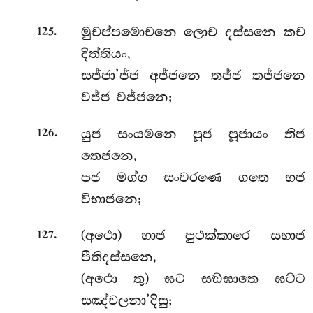
.
මුචප්පමොචනෙ ලොච දස්සනෙ කච
125
දිත්තියං,
සජ්ජා’ජ්ජ අජ්ජනෙ තජ්ජ තජ්ජනෙ
වජ්ජ වජ්ජනෙ;
.
යුජ සංයමනෙ පූජ පූජායං තිජ
126
තෙජනෙ,
පජ මග්ග සංවරණෙ ගතෙ භජ
විභාජනෙ;
.
(අථො) භාජ පුථක්කාරෙ සභාජ
127
පීතිදස්සනෙ,
(අථො තු) ඝට සඞ්ඝාතෙ ඝට්ට
සඤ්චලනා’දිසු;