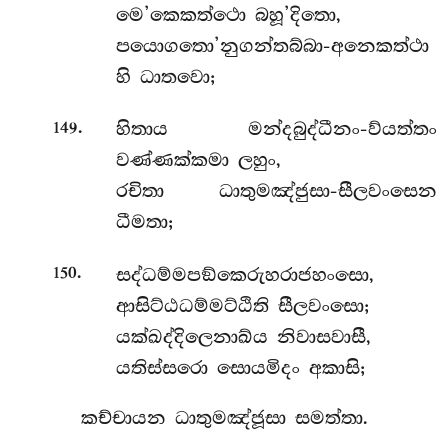
මෙ’කෙකත්ථො බහූ’දිතො,
පයොගතො’නුගන්තබ්බා-අනෙකත්ථා
හි ධාතවො;
.
හිතාය මන්දබුද්ධීනං-ව්යත්තං
149
වණ්ණක්කමා ලහුං,
රචිතා ධාතුමඤ්ජුසා-සීලවංසෙන
ධීමතා;
.
සද්ධම්මපඞ්කෙරුහරාජහංසො,
150
ආසිට්ඨධම්මට්ඨිති සීලවංසො;
යක්ඛද්දිලෙනාඛ්ය නිවාසවාසී,
යතිස්සරො සොයමිදං අකාසි;
කච්චායන ධාතුමඤ්ජූසා සමත්තා.