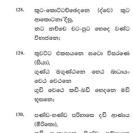
.
කුට-කොට්ටච්ඡෙදනෙ (ද්වෙ) කුට
128
ආකොටනා’දිසු,
නට නච්චෙ චට-පුට භෙදෙ වණ්ට
විභාජනෙ;
.
තුවට්ට එකසයනෙ ඝටො විසරණෙ
129
(සියා),
ගුණ්ඨ ඔගුණ්ඨනෙ හෙඨ බාධායං
වෙඨ වෙඨනෙ
ගුඩි වෙඨෙ කඩි-ඛඩි භෙදනෙ මඩි
භූසනෙ;
.
පණ්ඩ-භණ්ඩ පරිභාසෙ දඩි ආණාය
130
(මීරිතො),