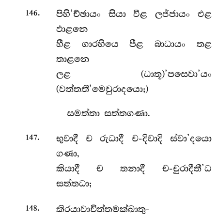
.
පිහි’ච්ඡායං සියා වීළ ලජ්ජායං එළ
146
ඵාළනෙ
හීළ ගාරහියෙ පීළ බාධායං තළ
තාළනෙ
ලළ (ධාතූ)’පසෙවා’යං
(වත්තතී’මෙචුරාදයො;)
සමත්තා සත්තගණා.
.
භුවාදී ච රුධාදී ච-දිවාදි ස්වා’දයො
147
ගණා,
කියාදී ච තනාදී ච-චුරාදීතී’ධ
සත්තධා;
.
කිරයාවාචිත්තමක්ඛාතු-
148