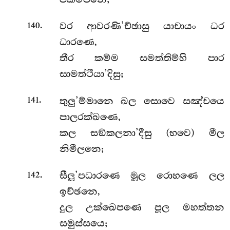
.
වර ආවරණි’ච්ඡාසු යාචායං ධර
140
ධාරණෙ,
තීර කම්ම සමත්තිම්හි පාර
සාමත්ථියා’දිසු;
.
තුලු’ම්මානෙ ඛල සොවෙ සඤ්චයෙ
141
පාලරක්ඛණෙ,
කල සඞ්කලනා’දීසු (භවෙ) මීල
නිමීලනෙ;
.
සීලූ’පධාරණෙ මූල රොහණෙ ලල
142
ඉච්ඡනෙ,
දුල උක්ඛෙපණෙ පූල මහත්තන
සමුස්සයෙ;