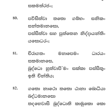
සකමත්රජං;
.
පවිසිත්වා තතො ගබ්භං සනිකං
80
සන්තමානසො,
පස්සිත්වා සහ පුත්තෙන නිද්දායන්තිං
යසොධරං;
.
චිරාගතං මහාපෙමං ධාරයං
81
සකමානසෙ,
බුද්ධො හුත්වාපි’මං සක්කා පස්සිතුං
ඉති චින්තිය;
.
ගතො නාථො තතො ඨානා බොධියා
82
බද්ධමානසො
තදහෙවාසි බුද්ධොති කාමුකො කො