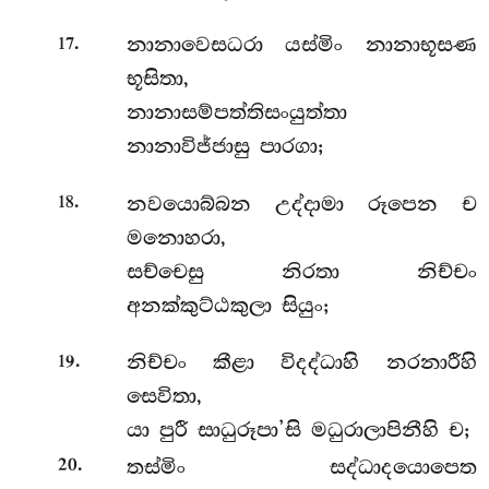
.
නානාවෙසධරා යස්මිං නානාභූසණ
17
භූසිතා,
නානාසම්පත්තිසංයුත්තා
නානාවිජ්ජාසු පාරගා;
.
නවයොබ්බන උද්දාමා රූපෙන ච
18
මනොහරා,
සච්චෙසු නිරතා නිච්චං
අනක්කුට්ඨකුලා සියුං;
.
නිච්චං කීළා විදද්ධාහි නරනාරීහි
19
සෙවිතා,
යා පුරී සාධුරූපා’සි මධුරාලාපිනීහි ච;
.
තස්මිං සද්ධාදයොපෙත
20