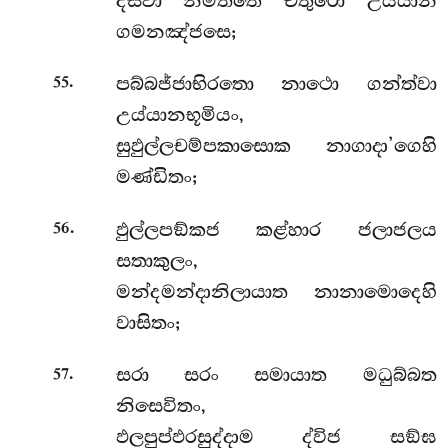
දිස්වා නිමිත්තෙ චතුරො උය්යාන
ගමනඤ්ජසෙ;
.
පබ්බජ්ජාභිරතො නාථො ගන්ත්වා
55
උය්යානභූමියං,
සුඵුල්ලචම්පකාසොක නාගාදා’ගෙහි
මණ්ඩිතං;
.
ඵුල්ලපඞ්කජ කළ්හාර ජලාජලය
56
සතාකුලං,
මන්දමන්දානිලායාත නානාමොදෙහි
වාසිතං;
.
සරා සරං සමායාත මධුබ්බත
57
නිසෙවිතං,
ඵලපුප්ඵරසුද්දාම ද්විජ සඞ්ඝ