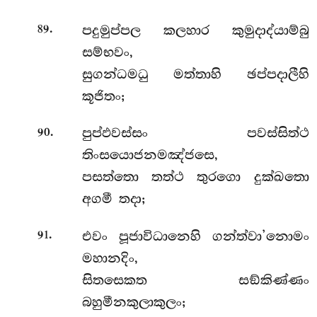
.
පදුමුප්පල කලහාර කුමුදාද්යාම්බු
89
සම්භවං,
සුගන්ධමධු මත්තාහි ඡප්පදාලීහි
කූජිතං;
.
පුප්ඵවස්සං පවස්සිත්ථ
90
තිංසයොජනමඤ්ජසෙ,
පසත්තො තත්ථ තුරගො දුක්ඛතො
අගමී තදා;
.
එවං පූජාවිධානෙහි ගන්ත්වා’නොමං
91
මහානදිං,
සිතසෙකත සඞ්කිණ්ණං
බහුමීනකුලාකුලං;