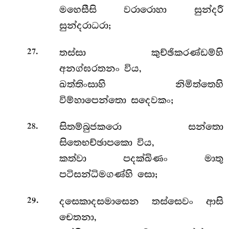
මහෙසීසි වරාරොහා සුන්දරී
සුන්දරාධරා;
.
තස්සා කුච්ඡිකරණ්ඩම්හි
27
අනග්ඝරතනං විය,
ඛත්තිංසාහි නිමිත්තෙහි
විම්හාපෙන්තො සදෙවකං;
.
සිතම්බුජකරො සන්තො
28
සිතෙභච්ඡාපකො විය,
කත්වා පදක්ඛිණං මාතු
පටිසන්ධිමගණ්හි සො;
.
දසෙකාදසමාසෙන තස්සෙවං ආසි
29
චෙතනා,