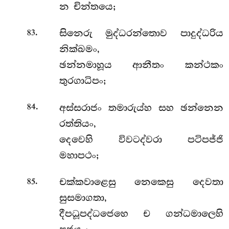
න චින්තයෙ;
.
සිනෙරු මුද්ධරන්තොව පාදුද්ධරිය
83
නික්ඛමං,
ඡන්නමාහූය ආනීතං කන්ථකං
තුරගාධිපං;
.
අස්සරාජං තමාරුය්හ සහ ඡන්නෙන
84
රත්තියං,
දෙවෙහි විවටද්වරා පටිපජ්ජි
මහාපථං;
.
චක්කවාළෙසු නෙකෙසු දෙවතා
85
සුසමාගතා,
දීපධූපද්ධජෙහෙ ච ගන්ධමාලෙහි