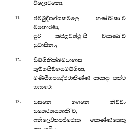
විලොචනො;
.
ජම්බුදීපග්ගකමලෙ කණ්ණිකා’ව
11
මනොරමා,
පුරී කපිළවත්ථූ’සි විසාණා’ව
සුධාසිනං;
.
සිඞ්ගීනික්ඛමයාභාස
12
තුඞ්ගසිඞ්ගසමඞ්ගිතා,
මණිසීහපඤ්ජරාකිණ්ණ පාසාදා යත්ථ
භාසරෙ;
.
සඝනෙ ගගනෙ නිච්චං
13
සතෙරතසතානි’ව,
අනිලෙරිතපජ්ජොත සොණ්ණකෙතු