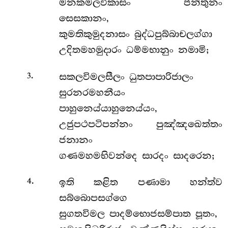
මනකමලවිකාසං ජන්තුනං
සෙසකානං,
කුමතිකුමුදනාසං බුද්ධපුබ්බාචලග්ගා
උදිතමහමුදාරං ධම්මභානුං නමාමි;
.
සකලවිමලසීලං ධුතපාපාරිජාලං
3
සුරනරමහනීයං
පාහුනෙය්යාහුනෙය්යං,
උජුපථපටිපන්නං පුඤ්ඤඛෙත්තං
ජනානං
ගණමහමභිවන්දෙ සාරදං සාදරෙන;
.
ඉති කළිත පණාමා හන්ත්ව
4
සබ්බොපසග්ගෙ
සුගතවිමල පාදම්භොජසම්පාත පූතං,