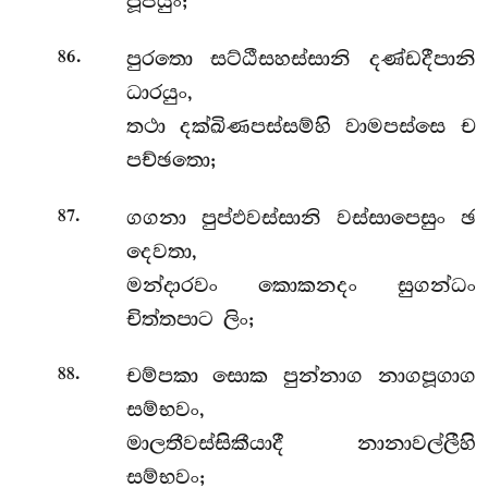
පූජයුං;
.
පුරතො සට්ඨීසහස්සානි දණ්ඩදීපානි
86
ධාරයුං,
තථා දක්ඛිණපස්සම්හි වාමපස්සෙ ච
පච්ඡතො;
.
ගගනා පුප්ඵවස්සානි වස්සාපෙසුං ඡ
87
දෙවතා,
මන්දාරවං කොකනදං සුගන්ධං
චිත්තපාට ලිං;
.
චම්පකා සොක පුන්නාග නාගපූගාග
88
සම්භවං,
මාලතීවස්සිකීයාදී නානාවල්ලීහි
සම්භවං;