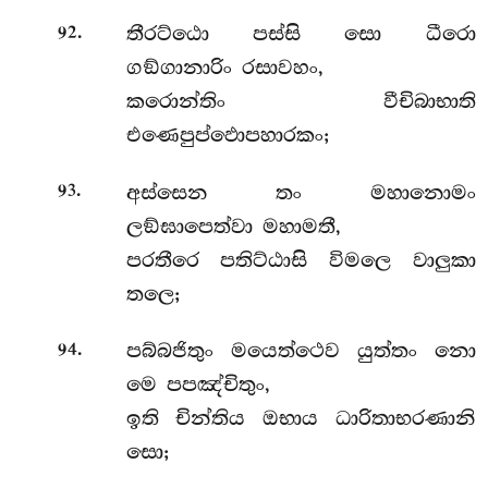
.
තීරට්ඨො පස්සි සො ධීරො
92
ගඞ්ගානාරිං රසාවහං,
කරොන්තිං වීචිබාභාති
එණෙපුප්ඵොපහාරකං;
.
අස්සෙන තං මහානොමං
93
ලඞ්ඝාපෙත්වා මහාමතී,
පරතීරෙ පතිට්ඨාසි විමලෙ වාලුකා
තලෙ;
.
පබ්බජිතුං මයෙත්ථෙව යුත්තං නො
94
මෙ පපඤ්චිතුං,
ඉති චින්තිය ඔභාය ධාරිතාභරණානි
සො;