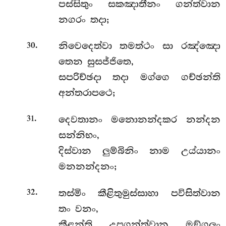
පස්සිතුං සකඤාතීනං ගන්ත්වාන
නගරං තදා;
.
නිවෙදෙත්වා තමත්ථං සා රඤ්ඤො
30
තෙන සුසජ්ජිතෙ,
සපරිච්ඡදා තදා මග්ගෙ ගච්ඡන්ති
අන්තරාපථෙ;
.
දෙවතානං මනොනන්දකර නන්දන
31
සන්නිභං,
දිස්වාන ලුම්බිනිං නාම උය්යානං
මනනන්දනං;
.
තස්මිං කීළිතුමුස්සාහා පවිසිත්වාන
32
තං වනං,
කීළන්ති උපගන්ත්වාන මඞ්ගලං