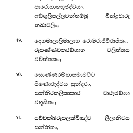
පාරොහාභභුජද්වයං,
අඞ්ගුලීපල්ලවන්තම්බු බින්දුචාරු
නඛාවලිං;
.
දෙහමාලාලිමාලාභ රොමරාජිවිරාජිතං,
49
රූපණ්ණවතරඞ්ගාහ වලිත්තය
විචිත්තකං;
.
සොණ්ණරම්භාසමාවට්ට
50
පිණොරුද්වය සුන්දරං,
සන්නිරකලිකාකාර චාරුජඞ්ඝා
විභූසිතං;
.
පච්චක්ඛරූපලක්ඛිඤ්ච ලීලානිචය
51
සන්නිභං,