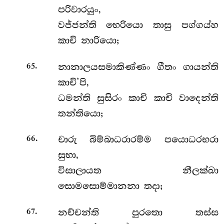
පරිවාරයුං,
වජ්ජන්ති භෙරියො තාසු පග්ගය්හ
කාචි නාරියො;
.
නානාලයසමාකිණ්ණං ගීතං ගායන්ති
65
කාචි’පි,
ධමන්ති සුසිරං කාචි කාචි වාදෙන්ති
තන්තියො;
.
චාරු බිම්බාධරාරම්ම පයොධරභරා
66
සුභා,
විසාලායත නීලක්ඛා
සොමසොම්මානනා තදා;
.
නච්චන්ති පුරතො තස්ස
67