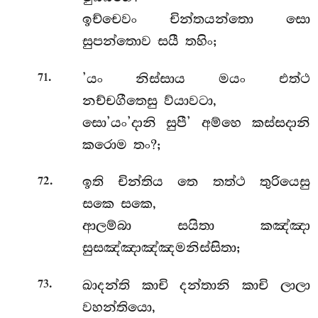
ඉච්චෙවං චින්තයන්තො සො
සුපන්තොව සයී තහිං;
.
’යං නිස්සාය මයං එත්ථ
71
නච්චගීතෙසු ව්යාවටා,
සො’යං’දානි සුපී’ අම්හෙ කස්සදානි
කරොම තං?;
.
ඉති චින්තිය තෙ තත්ථ තුරියෙසු
72
සකෙ සකෙ,
ආලම්බා සයිතා කඤ්ඤා
සුසඤ්ඤාඤ්ඤමනිස්සිතා;
.
ඛාදන්ති කාචි දන්තානි කාචි ලාලා
73
වහන්තියො,