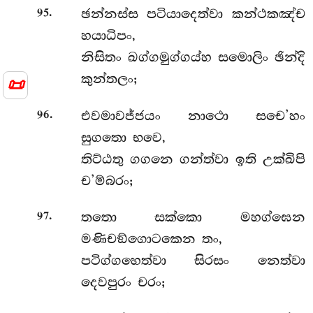
.
ඡන්නස්ස පටියාදෙත්වා කන්ථකඤ්ච
95
හයාධිපං,
නිසිතං ඛග්ගමුග්ගය්හ සමොලිං ඡින්දි
කුන්තලං;
📜
.
එවමාවජ්ජයං නාථො සචෙ’හං
96
සුගතො භවෙ,
තිට්ඨතු ගගනෙ ගන්ත්වා ඉති උක්ඛිපි
ච’ම්බරං;
.
තතො සක්කො මහග්ඝෙන
97
මණිචඞ්ගොටකෙන තං,
පටිග්ගහෙත්වා සිරසං නෙත්වා
දෙවපුරං චරං;