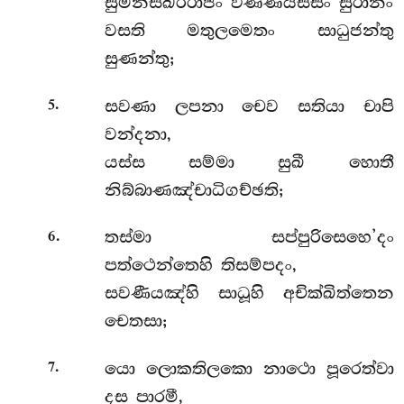
සුමනසිඛරිරාජං වණ්ණයිස්සං සුරානං
වසති මතුලමෙතං සාධුජන්තු
සුණන්තු;
.
සවණා ලපනා චෙව සතියා චාපි
5
වන්දනා,
යස්ස සම්මා සුඛී හොතී
නිබ්බාණඤ්චාධිගච්ඡති;
.
තස්මා සප්පුරිසෙහෙ’දං
6
පත්ථෙන්තෙහි තිසම්පදං,
සවණීයඤ්හි සාධූහි අචික්ඛිත්තෙන
චෙතසා;
.
යො ලොකතිලකො නාථො පූරෙත්වා
7
දස පාරමී,