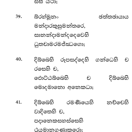
සසී යථා;
.
බ්රහ්මූනං ඡත්තඡායාය
39
මන්දාරකුසුමන්තරෙ,
සානන්දාමන්දදෙවෙහි
ධුතචාමරමජ්ඣගො;
.
දිබ්බෙහි රූපසද්දෙහි ගන්ධෙහි ච
40
රසෙහි ච,
ඵොට්ඨබ්බෙහි ච දිබ්බෙහි
මොදමානො අනෙකධා;
.
දිබ්බෙහි රමණීයෙහි නච්චෙහි
41
වාදිතෙහි ච,
පදානෙකසහස්සෙහි
ථූයමානගුණාකරො;