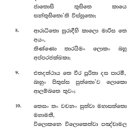
ජාතොසි තුසිතෙ කායෙ
සන්තුසිතො’ති විස්සුතො;
.
ආරාධිතො සුරාදීහි කාලො මාරිස තෙ
8
අයං,
තිණ්ණො තාරයිමං ලොකං බහූ
අප්පරජක්ඛකා;
.
එතදත්ථාය තෙ වීර පූරිතා දස පාරමී,
9
බාහුං පිතුස්ස පුත්තො’ව ලොකො
ආලම්බතෙ තුවං;
.
තෙසං තං වචනං සුත්වා මහාසත්තො
10
මහාමතී,
විලොකනෙ විලොකෙත්වා පඤ්චාමල