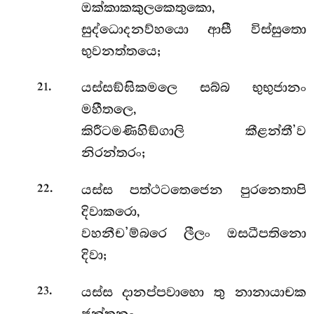
ඔක්කාකකුලකෙතුකො,
සුද්ධොදනව්හයො ආසී විස්සුතො
භුවනත්තයෙ;
.
යස්සඞ්ඝිකමලෙ සබ්බ භුභුජානං
21
මහීතලෙ,
කිරීටමණිහිඞ්ගාලි කීළන්තී’ව
නිරන්තරං;
.
යස්ස පත්ථටතෙජෙන පුරනෙතාපි
22
දිවාකරො,
වහනීච’ම්බරෙ ලීලං ඔසධීපතිනො
දිවා;
.
යස්ස දානප්පවාහො තු නානායාචක
23
ජන්තුනං,