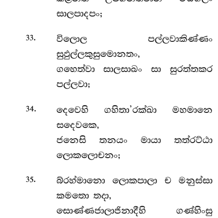
සාලපාදපං;
.
විලොල පල්ලවාකිණ්ණං
33
සුඵුල්ලකුසුමොනතං,
ගහෙත්වා සාලසාඛං සා සුරත්තකර
පල්ලවා;
.
දෙවෙහි ගහිතා’රක්ඛා මහමානෙ
34
සදෙවකෙ,
ජනෙසි තනයං මායා තත්රට්ඨා
ලොකලොචනං;
.
බ්රහ්මානො ලොකපාලා ච මනුස්සා
35
කමතො තදා,
සොණ්ණජාලාජිනාදීහි ගණ්හිංසු