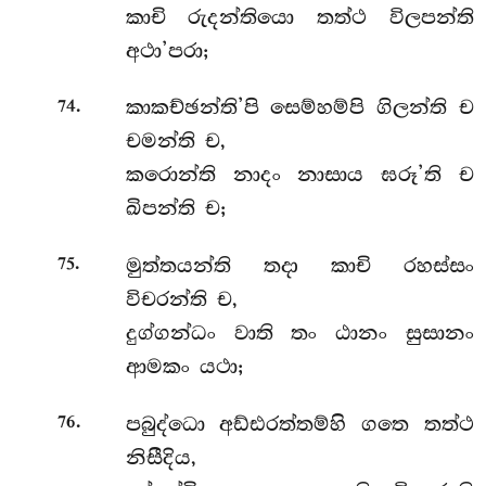
කාචි රුදන්තියො තත්ථ විලපන්ති
අථා’පරා;
.
කාකච්ඡන්ති’පි සෙම්හම්පි ගිලන්ති ච
74
චමන්ති ච,
කරොන්ති නාදං නාසාය ඝරූ’ති ච
ඛිපන්ති ච;
.
මුත්තයන්ති තදා කාචි රහස්සං
75
විචරන්ති ච,
දුග්ගන්ධං වාති තං ඨානං සුසානං
ආමකං යථා;
.
පබුද්ධො අඩ්ඪරත්තම්හි ගතෙ තත්ථ
76
නිසීදිය,