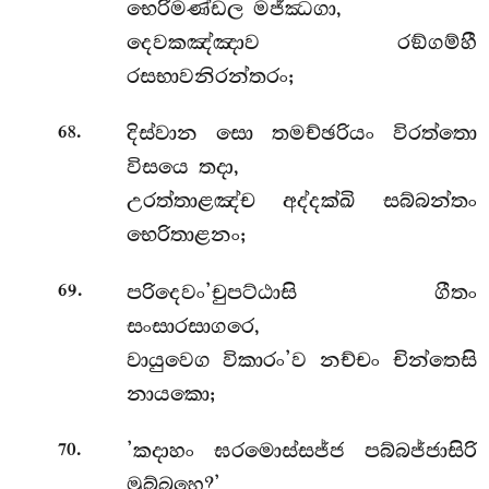
භෙරිමණ්ඩල මජ්ඣගා,
දෙවකඤ්ඤාව රඞ්ගම්හී
රසභාවනිරන්තරං;
.
දිස්වාන සො තමච්ඡරියං විරත්තො
68
විසයෙ තදා,
උරත්තාළඤ්ච අද්දක්ඛි සබ්බන්තං
භෙරිතාළනං;
.
පරිදෙවං’චුපට්ඨාසි ගීතං
69
සංසාරසාගරෙ,
වායුවෙග විකාරං’ව නච්චං චින්තෙසි
නායකො;
.
’කදාහං ඝරමොස්සජ්ජ පබ්බජ්ජාසිරි
70
මුබ්බහෙ?’