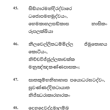
.
සිඞ්ගාරමන්දිරද්වාරෙ
45
ධජොපමභමුද්වයං,
හෙමකාහලසඞ්කාස නාසිකං
රූපලක්ඛියා
.
නීලවෙල්ලිතධම්මිල්ල ජිමුතොභය
46
කොටියං,
නිච්චවිජ්ජුල්ලතාචක්ක
මනුඤ්ඤකණ්ණපාසකං;
.
සාතකුම්භනිභාභාස පයොධරඝටද්වං,
47
සුවණ්ණද්දිතටායාත
නිජ්ඣරාකාරහාරකං
.
දෙහදෙවද්දුමාලම්බ
48