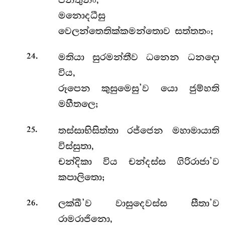
මනොදධීසු
වෙලන්තෙතික්කමන්තොව සත්තතං;
.
මතියා සුරමන්තීව ධනෙන ධනදො
24
විය,
රූපෙන කුසුමෙසු’ව යො ජුම්හති
මහීතලෙ;
.
තස්සාභිසිත්තා රජ්ජෙන මහාමායාති
25
විස්සුතා,
චන්දිකා විය චන්දස්ස ගිරිරාජා’ව
කපාලිතො;
.
ලක්ඛී’ව වාසුදෙවස්ස සීතා’ව
26
රාමරාජිනො,