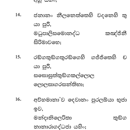
අහූ යහිං;
.
ජනානං නීලනෙත්තෙහි වදනෙහි තු
14
යා පුරී,
මධුපාලිසමොනද්ධ කඤ්ජිනී
සිරිමාවහෙ;
.
රඞ්ගතුඞ්ගතුරඞ්ගෙහි ගජ්ජිතෙහි ච
15
යා පුරී,
සඝොසුත්තුඞ්ගකල්ලොල
ලොලසාගරසන්තිභා;
.
අව්හමානා’ව දෙවානං පුරලඛ්යා භුජා
16
ඉව,
මන්දානිලෙරිතා තුඞ්ග
නානාරාගද්ධජා යහිං;