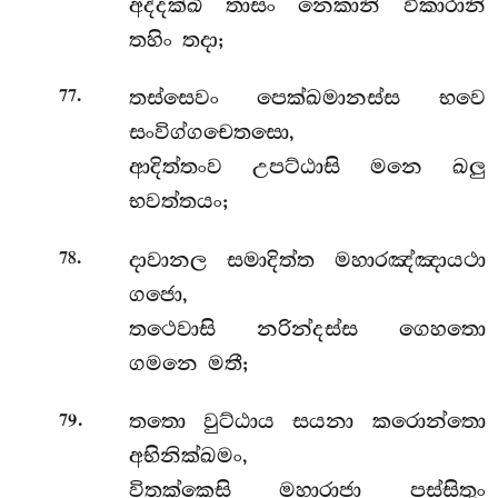
අද්දක්ඛි තාසං නෙකානි විකාරානි
තහිං තදා;
.
තස්සෙවං පෙක්ඛමානස්ස භවෙ
77
සංවිග්ගචෙතසො,
ආදිත්තංව උපට්ඨාසි මනෙ ඛලු
භවත්තයං;
.
දාවානල සමාදිත්ත මහාරඤ්ඤායථා
78
ගජො,
තථෙවාසි නරින්දස්ස ගෙහතො
ගමනෙ මතී;
.
තතො වුට්ඨාය සයනා කරොන්තො
79
අභිනික්ඛමං,
විතක්කෙසි මහාරාජා පස්සිතුං