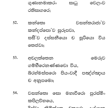
ගුණානමාකරං සාධු වෙලංව
රතිසාගරෙ;
.
කන්තො වසන්තරාජා’ව
52
කන්දප්පො’ව සුරූපවා,
සසී’ව දස්සනීයො ච සූරියො විය
තෙජවා;
.
අචලත්තෙන මෙරූව
53
ගම්භීරෙනණ්ණවො විය,
බ්රහ්මස්සරො පියංවාදී පඤ්ග්ඤාය
ච අනූපමො;
.
වසන්තො සො මහාවීරො පුරස්මිං
54
කපිලව්හයෙ,