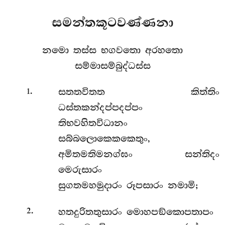
සමන්තකූටවණ්ණනා
නමො තස්ස භගවතො අරහතො
සම්මාසම්බුද්ධස්ස
.
සතතවිතත කිත්තිං
1
ධස්තකන්දප්පදප්පං
තිභවහිතවිධානං
සබ්බලොකෙකකෙතුං,
අමිතමතිමනග්ඝං සන්තිදං
මෙරුසාරං
සුගතමහමුදාරං රූපසාරං නමාමි;
.
හතදුරිතතුසාරං මොහපඞ්කොපතාපං
2