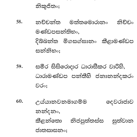
නිකූජිතං;
.
නච්චන්ත මත්තමොරානං නිච්චං
58
මණ්ඩපසන්තිභං,
දිබ්බන්ත මිගසග්ඝානං කීළාමණ්ඩප
සන්නිභං;
.
සමීර සිසිරොදාර ධාරාසීකර වාරිහි,
59
ධාරාමණ්ඩප පන්තීහි ජනානන්දකරං
වරං;
.
උය්යානවනමාගම්ම දෙවරාජාව
60
නන්දනං,
කීළන්තො නිජපුත්තස්ස සුත්වාන
ජාතසාසනං;