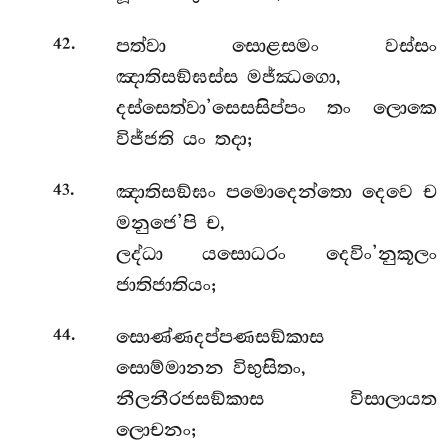
.
පත්වා සොළසමං වස්සං
42
ඤාතිසඞ්ඝස්ස මජ්ඣගො,
දස්සෙත්වා’සෙසසිප්පං තං ලොකෙ
විජ්ජති යං තදා;
.
ඤාතිසඞ්ඝං පමොදෙන්තො දෙවෙ ච
43
මනුජෙ’පි ච,
ලද්ධා යසොධරං දෙවිං’නුකූලං
ජාතිජාතියං;
.
සොණ්ණදප්පණසඞ්කාස
44
සොම්මානන විභුසිතං,
නීලනීරජසඞ්කාස විසාලායත
ලොචනං;