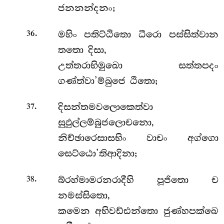
ජනනන්දනං;
.
මහිං පතිට්ඨිතො ධීරො පස්සිත්වාන
36
තතො දිසා,
උත්තරාභිමුඛො සත්තපදං
ගණ්ත්වා’ම්බුජෙ ඨිතො;
.
දිසන්තමවලොකෙත්වා
37
සුඵුල්ලම්බුජලොචනො,
නිච්ඡාරෙසාසභිං වාචං අග්ගො
සෙට්ඨො’තිආදිනා;
.
බ්රහ්මාමරනරාදීහි පූජිතො ච
38
නමස්සිතො,
කමෙන අභිවඩ්ඪන්තො ජුණ්හපක්ඛෙ