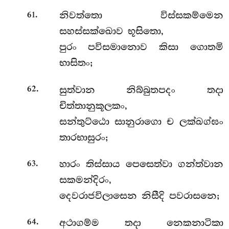
.
නිවත්තො විස්සකම්මෙන
61
සහස්සක්ඛොව භූසිතො,
පුරං පවිසමානොව කිසා ගොතමි
භාසිතං;
.
සුත්වාන නිබ්බුතපදං තදා
62
චිත්තානුකූලකං,
සන්තුට්ඨො සානුරාගො ච ලක්ඛග්ඝං
තාරභාසුරං;
.
හාරං තිස්සාය පෙසෙත්වා ගන්ත්වාන
63
සකමන්දිරං,
දෙවරාජවිලාසෙන නිසීදි පවරාසනෙ;
.
අථාගම්ම තදා නෙකනාටිකා
64