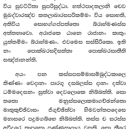
විය සුවට්ටිතා සුපරිසුද්ධා. හත්ථපාදතලානි චෙව
මුඛද්වාරඤ්ච කතලාඛාරසපරිකම්මං විය සොභති,
අතිවිය සොභග්ගප්පත්තො බ්රාහ්මණස්ස
අත්තභාවො. අරාජකෙ ඨානෙ රාජානං කාතුං
යුත්තමිමං බ්රාහ්මණං. එවමෙස සස්සිරිකො. ඉති
නං පොක්ඛරසදිසත්තා පොක්ඛරසාතීති
සඤ්ජානන්ති.
අයං
පන කස්සපසම්මාසම්බුද්ධකාලෙ
තිණ්ණං වෙදානං පාරගූ දසබලස්ස දානං දත්වා
ධම්මදෙසනං සුත්වා දෙවලොකෙ නිබ්බත්ති. සො
තතො මනුස්සලොකමාගච්ඡන්තො
මාතුකුච්ඡිවාසං ජිගුච්ඡිත්වා හිමවන්තපදෙසෙ
මහාසරෙ පදුමගබ්භෙ නිබ්බත්ති. තස්ස ච සරස්ස
අවිදූරෙ තාපසො පණ්ණසාලාය වසති. සො තීරෙ