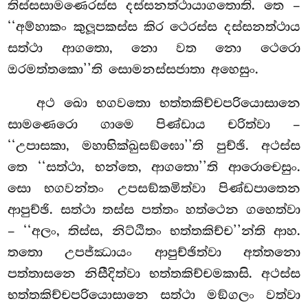
තිස්සසාමණෙරස්ස දස්සනත්ථායාගතොති. තෙ –
‘‘අම්හාකං කුලූපකස්ස කිර ථෙරස්ස දස්සනත්ථාය
සත්ථා ආගතො, නො වත නො ථෙරො
ඔරමත්තකො’’ති සොමනස්සජාතා අහෙසුං.
අථ ඛො භගවතො භත්තකිච්චපරියොසානෙ
සාමණෙරො ගාමෙ පිණ්ඩාය චරිත්වා –
‘‘උපාසකා, මහාභික්ඛුසඞ්ඝො’’ති පුච්ඡි. අථස්ස
තෙ ‘‘සත්ථා, භන්තෙ, ආගතො’’ති ආරොචෙසුං.
සො භගවන්තං උපසඞ්කමිත්වා පිණ්ඩපාතෙන
ආපුච්ඡි. සත්ථා තස්ස පත්තං හත්ථෙන ගහෙත්වා
– ‘‘අලං, තිස්ස, නිට්ඨිතං භත්තකිච්ච’’න්ති ආහ.
තතො උපජ්ඣායං ආපුච්ඡිත්වා අත්තනො
පත්තාසනෙ නිසීදිත්වා භත්තකිච්චමකාසි. අථස්ස
භත්තකිච්චපරියොසානෙ සත්ථා මඞ්ගලං වත්වා