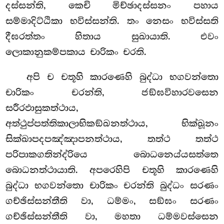
දස්සන්ති, කෙචි මිච්ඡාදස්සනං පහාය
සම්මාදිට්ඨිකා භවිස්සන්ති. තං නෙසං භවිස්සති
දීඝරත්තං හිතාය සුඛායාති. එවං
ලොකානුකම්පකාය චාරිකං චරති.
අපි ච චතූහි කාරණෙහි බුද්ධා භගවන්තො
චාරිකං චරන්ති, ජඞ්ඝවිහාරවසෙන
සරීරඵාසුකත්ථාය,
අත්ථුප්පත්තිකාලාභිකඞ්ඛනත්ථාය, භික්ඛූනං
සික්ඛාපදපඤ්ඤාපනත්ථාය, තත්ථ තත්ථ
පරිපාකගතින්ද්රියෙ බොධනෙය්යසත්තෙ
බොධනත්ථායාති. අපරෙහිපි චතූහි කාරණෙහි
බුද්ධා භගවන්තො චාරිකං චරන්ති බුද්ධං සරණං
ගච්ඡිස්සන්තීති වා, ධම්මං, සඞ්ඝං සරණං
ගච්ඡිස්සන්තීති වා, මහතා ධම්මවස්සෙන