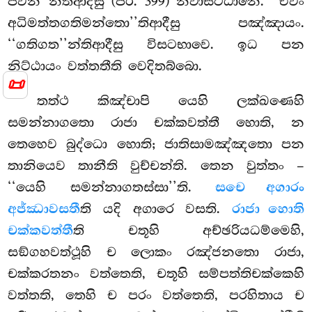
පවන’’න්තිආදීසු (පරි. 399) නිවාසට්ඨානෙ. ‘‘එවං
අධිමත්තගතිමන්තො’’තිආදීසු පඤ්ඤායං.
‘‘ගතිගත’’න්තිආදීසු විසටභාවෙ. ඉධ පන
නිට්ඨායං වත්තතීති වෙදිතබ්බො.
📜
තත්ථ
කිඤ්චාපි යෙහි ලක්ඛණෙහි
සමන්නාගතො රාජා චක්කවත්තී හොති, න
තෙහෙව බුද්ධො හොති; ජාතිසාමඤ්ඤතො පන
තානියෙව තානීති වුච්චන්ති. තෙන වුත්තං –
‘‘යෙහි සමන්නාගතස්සා’’ති.
සචෙ අගාරං
අජ්ඣාවසතී
ති යදි අගාරෙ වසති.
රාජා හොති
චක්කවත්තී
ති චතූහි අච්ඡරියධම්මෙහි,
සඞ්ගහවත්ථූහි ච ලොකං රඤ්ජනතො රාජා,
චක්කරතනං වත්තෙති, චතූහි සම්පත්තිචක්කෙහි
වත්තති, තෙහි ච පරං වත්තෙති, පරහිතාය ච