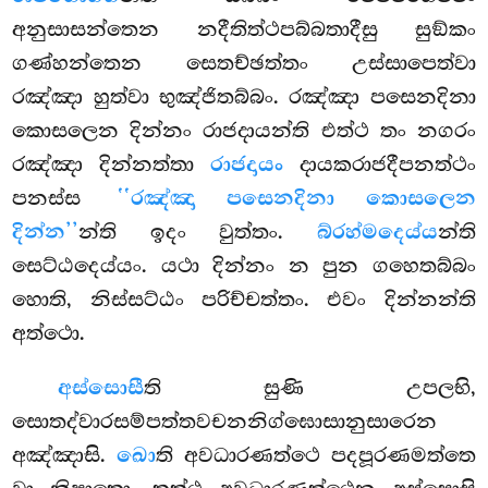
අනුසාසන්තෙන නදීතිත්ථපබ්බතාදීසු සුඞ්කං
ගණ්හන්තෙන සෙතච්ඡත්තං උස්සාපෙත්වා
රඤ්ඤා හුත්වා භුඤ්ජිතබ්බං. රඤ්ඤා පසෙනදිනා
කොසලෙන දින්නං රාජදායන්ති එත්ථ තං නගරං
රඤ්ඤා දින්නත්තා
රාජදායං
දායකරාජදීපනත්ථං
පනස්ස
‘‘රඤ්ඤා පසෙනදිනා කොසලෙන
දින්න’’
න්ති ඉදං වුත්තං.
බ්රහ්මදෙය්ය
න්ති
සෙට්ඨදෙය්යං. යථා දින්නං න පුන ගහෙතබ්බං
හොති, නිස්සට්ඨං පරිච්චත්තං. එවං දින්නන්ති
අත්ථො.
අස්සොසී
ති සුණි උපලභි,
සොතද්වාරසම්පත්තවචනනිග්ඝොසානුසාරෙන
අඤ්ඤාසි.
ඛො
ති අවධාරණත්ථෙ පදපූරණමත්තෙ