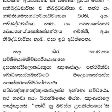
චාරිකාති අධිප්පෙතා. සා පනෙසා දුවිධා හොති –
අනිබද්ධචාරිකා ච නිබද්ධචාරිකා ච. තත්ථ යං
ගාමනිගමනගරපටිපාටිවසෙන චරති, අයං
අනිබද්ධචාරිකා නාම. යං පනෙකස්සෙව
බොධනෙය්යසත්තස්සත්ථාය ගච්ඡති, අයං
නිබද්ධචාරිකා නාම. එසා ඉධ අධිප්පෙතා.
තදා කිර භගවතො
පච්ඡිමයාමකිච්චපරියොසානෙ
දසසහස්සිලොකධාතුයා ඤාණජාලං පත්ථරිත්වා
බොධනෙය්යබන්ධවෙ ඔලොකෙන්තස්ස
පොක්ඛරසාතිබ්රාහ්මණො
සබ්බඤ්ඤුතඤ්ඤාණජාලස්ස අන්තො පවිට්ඨො.
අථ භගවා අයං බ්රාහ්මණො මය්හං ඤාණජාලෙ
පඤ්ඤායති, ‘‘අත්ථි නු ඛ්වස්ස උපනිස්සයො’’ති