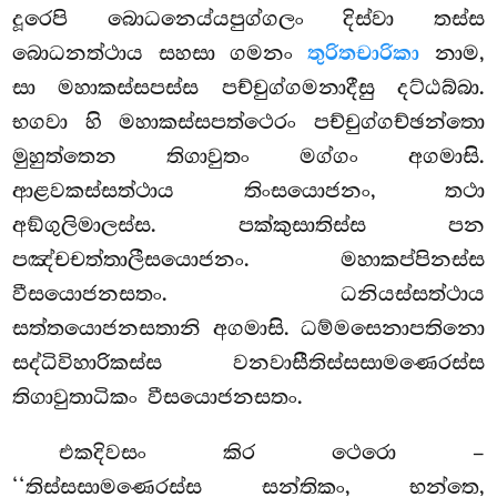
දූරෙපි බොධනෙය්යපුග්ගලං දිස්වා තස්ස
බොධනත්ථාය සහසා ගමනං
තුරිතචාරිකා
නාම,
සා මහාකස්සපස්ස පච්චුග්ගමනාදීසු දට්ඨබ්බා.
භගවා හි මහාකස්සපත්ථෙරං පච්චුග්ගච්ඡන්තො
මුහුත්තෙන තිගාවුතං මග්ගං අගමාසි.
ආළවකස්සත්ථාය තිංසයොජනං, තථා
අඞ්ගුලිමාලස්ස. පක්කුසාතිස්ස පන
පඤ්චචත්තාලීසයොජනං. මහාකප්පිනස්ස
වීසයොජනසතං. ධනියස්සත්ථාය
සත්තයොජනසතානි අගමාසි. ධම්මසෙනාපතිනො
සද්ධිවිහාරිකස්ස වනවාසීතිස්සසාමණෙරස්ස
තිගාවුතාධිකං වීසයොජනසතං.
එකදිවසං කිර ථෙරො –
‘‘තිස්සසාමණෙරස්ස සන්තිකං, භන්තෙ,