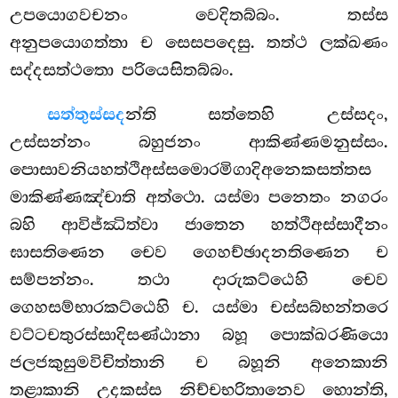
උපයොගවචනං වෙදිතබ්බං. තස්ස
අනුපයොගත්තා ච සෙසපදෙසු. තත්ථ ලක්ඛණං
සද්දසත්ථතො පරියෙසිතබ්බං.
සත්තුස්සද
න්ති සත්තෙහි උස්සදං,
උස්සන්නං බහුජනං ආකිණ්ණමනුස්සං.
පොසාවනියහත්ථිඅස්සමොරමිගාදිඅනෙකසත්තස
මාකිණ්ණඤ්චාති
අත්ථො. යස්මා පනෙතං නගරං
බහි ආවිජ්ඣිත්වා ජාතෙන හත්ථිඅස්සාදීනං
ඝාසතිණෙන චෙව ගෙහච්ඡාදනතිණෙන ච
සම්පන්නං. තථා දාරුකට්ඨෙහි චෙව
ගෙහසම්භාරකට්ඨෙහි ච. යස්මා චස්සබ්භන්තරෙ
වට්ටචතුරස්සාදිසණ්ඨානා බහූ පොක්ඛරණියො
ජලජකුසුමවිචිත්තානි ච බහූනි අනෙකානි
තළාකානි උදකස්ස නිච්චභරිතානෙව හොන්ති,