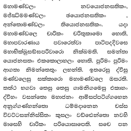
මහාමණ්ඩලං නවයොජනසතිකං,
මජ්ඣිමමණ්ඩලං ඡයොජනසතිකං
,
අන්තොමණ්ඩලං තියොජනසතිකං. යදා
මහාමණ්ඩලෙ චාරිකං චරිතුකාමො හොති,
මහාපවාරණාය පවාරෙත්වා පාටිපදදිවසෙ
මහාභික්ඛුසඞ්ඝපරිවාරො නික්ඛමති. සමන්තා
යොජනසතං එකකොලාහලං හොති. පුරිමං පුරිමං
ආගතා නිමන්තෙතුං ලභන්ති. ඉතරෙසු ද්වීසු
මණ්ඩලෙසු සක්කාරො මහාමණ්ඩලෙ ඔසරති.
තත්ථ භගවා තෙසු තෙසු ගාමනිගමෙසු එකාහං
ද්වීහං වසන්තො මහාජනං ආමිසප්පටිග්ගහෙන
අනුග්ගණ්හන්තො ධම්මදානෙන චස්ස
විවට්ටසන්නිස්සිතං කුසලං වඩ්ඪෙන්තො නවහි
මාසෙහි චාරිකං පරියොසාපෙති. සචෙ පන