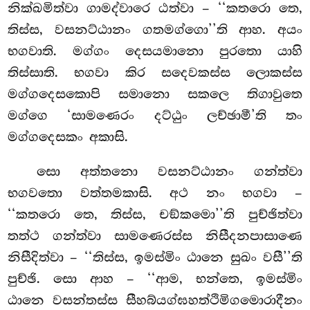
නික්ඛමිත්වා ගාමද්වාරෙ ඨත්වා – ‘‘කතරො තෙ,
තිස්ස, වසනට්ඨානං ගතමග්ගො’’ති ආහ. අයං
භගවාති. මග්ගං දෙසයමානො පුරතො යාහි
තිස්සාති. භගවා කිර සදෙවකස්ස ලොකස්ස
මග්ගදෙසකොපි සමානො සකලෙ තිගාවුතෙ
මග්ගෙ ‘සාමණෙරං දට්ඨුං
ලච්ඡාමී’ති තං
මග්ගදෙසකං අකාසි.
සො අත්තනො වසනට්ඨානං ගන්ත්වා
භගවතො වත්තමකාසි. අථ නං භගවා –
‘‘කතරො තෙ, තිස්ස, චඞ්කමො’’ති පුච්ඡිත්වා
තත්ථ ගන්ත්වා සාමණෙරස්ස නිසීදනපාසාණෙ
නිසීදිත්වා – ‘‘තිස්ස, ඉමස්මිං ඨානෙ සුඛං වසී’’ති
පුච්ඡි. සො ආහ – ‘‘ආම, භන්තෙ, ඉමස්මිං
ඨානෙ වසන්තස්ස සීහබ්යග්ඝහත්ථිමිගමොරාදීනං