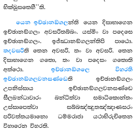
භික්ඛුසතෙහී’’ති.
යෙන ඉච්ඡානඞ්ගල
න්ති යෙන දිසාභාගෙන
ඉච්ඡානඞ්ගලං අවසරිතබ්බං. යස්මිං වා පදෙසෙ
ඉච්ඡානඞ්ගලං. ඉජ්ඣානඞ්ගලන්තිපි පාඨො.
තදවසරී
ති
තෙන අවසරි, තං වා අවසරි. තෙන
දිසාභාගෙන ගතො, තං වා පදෙසං ගතොති
අත්ථො.
ඉච්ඡානඞ්ගලෙ විහරති
ඉච්ඡානඞ්ගලවනසණ්ඩෙ
ති ඉච්ඡානඞ්ගලං
උපනිස්සාය ඉච්ඡානඞ්ගලවනසණ්ඩෙ
සීලඛන්ධාවාරං බන්ධිත්වා සමාධිකොන්තං
උස්සාපෙත්වා සබ්බඤ්ඤුතඤ්ඤාණසරං
පරිවත්තයමානො ධම්මරාජා යථාභිරුචිතෙන
විහාරෙන විහරති.