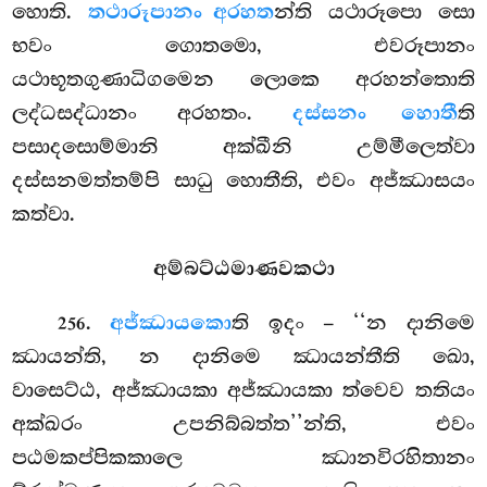
හොති.
තථාරූපානං අරහත
න්ති යථාරූපො සො
භවං ගොතමො, එවරූපානං
යථාභූතගුණාධිගමෙන ලොකෙ අරහන්තොති
ලද්ධසද්ධානං අරහතං.
දස්සනං හොතී
ති
පසාදසොම්මානි අක්ඛීනි උම්මීලෙත්වා
දස්සනමත්තම්පි සාධු හොතීති, එවං අජ්ඣාසයං
කත්වා.
අම්බට්ඨමාණවකථා
.
අජ්ඣායකො
ති ඉදං – ‘‘න දානිමෙ
256
ඣායන්ති, න දානිමෙ ඣායන්තීති ඛො,
වාසෙට්ඨ, අජ්ඣායකා අජ්ඣායකා ත්වෙව තතියං
අක්ඛරං උපනිබ්බත්ත’’න්ති, එවං
පඨමකප්පිකකාලෙ ඣානවිරහිතානං