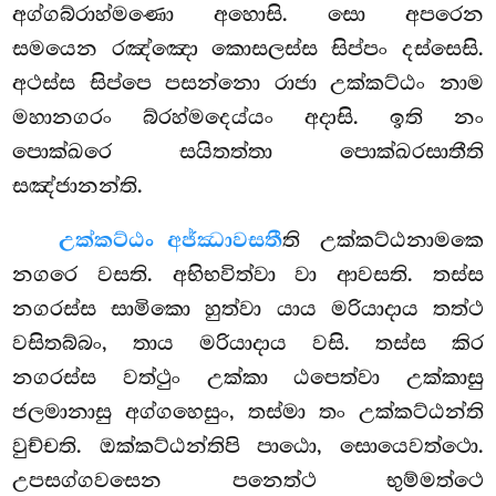
අග්ගබ්රාහ්මණො අහොසි. සො අපරෙන
සමයෙන රඤ්ඤො කොසලස්ස සිප්පං දස්සෙසි.
අථස්ස සිප්පෙ පසන්නො රාජා උක්කට්ඨං නාම
මහානගරං බ්රහ්මදෙය්යං අදාසි. ඉති නං
පොක්ඛරෙ සයිතත්තා පොක්ඛරසාතීති
සඤ්ජානන්ති.
උක්කට්ඨං අජ්ඣාවසතී
ති උක්කට්ඨනාමකෙ
නගරෙ වසති. අභිභවිත්වා වා ආවසති. තස්ස
නගරස්ස සාමිකො හුත්වා යාය මරියාදාය තත්ථ
වසිතබ්බං, තාය මරියාදාය වසි. තස්ස කිර
නගරස්ස වත්ථුං උක්කා ඨපෙත්වා උක්කාසු
ජලමානාසු අග්ගහෙසුං, තස්මා තං උක්කට්ඨන්ති
වුච්චති. ඔක්කට්ඨන්තිපි පාඨො, සොයෙවත්ථො.
උපසග්ගවසෙන පනෙත්ථ භුම්මත්ථෙ