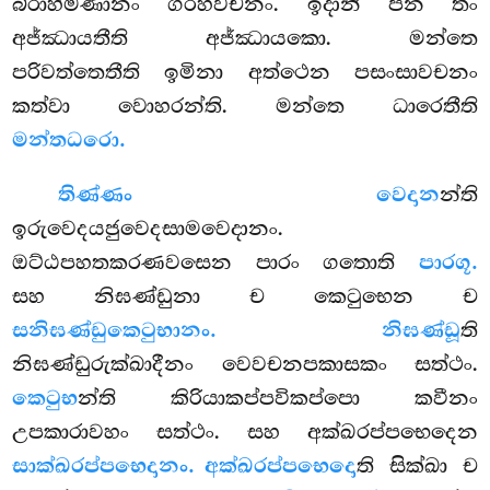
බ්රාහ්මණානං ගරහවචනං. ඉදානි පන තං
අජ්ඣායතීති අජ්ඣායකො. මන්තෙ
පරිවත්තෙතීති ඉමිනා අත්ථෙන පසංසාවචනං
කත්වා වොහරන්ති. මන්තෙ ධාරෙතීති
මන්තධරො.
තිණ්ණං වෙදාන
න්ති
ඉරුවෙදයජුවෙදසාමවෙදානං.
ඔට්ඨපහතකරණවසෙන පාරං ගතොති
පාරගූ.
සහ නිඝණ්ඩුනා ච කෙටුභෙන ච
සනිඝණ්ඩුකෙටුභානං. නිඝණ්ඩූ
ති
නිඝණ්ඩුරුක්ඛාදීනං වෙවචනපකාසකං සත්ථං.
කෙටුභ
න්ති කිරියාකප්පවිකප්පො කවීනං
උපකාරාවහං සත්ථං. සහ අක්ඛරප්පභෙදෙන
සාක්ඛරප්පභෙදානං. අක්ඛරප්පභෙදො
ති සික්ඛා ච