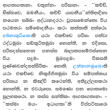
ආගතාගතානං චතුන්නං පරිසානං – ‘‘කච්චි,
භික්ඛවෙ, ඛමනීයං, කච්චි යාපනීය’’න්තිආදිනා
නයෙන සබ්බං අද්ධානදරථං වූපසමෙන්තො විය
පඨමතරං සම්මොදනීයං කථං කත්තාති අත්ථො.
අබ්භාකුටිකො
ති යථා එකච්චෙ පරිසං පත්වා
ථද්ධමුඛා සඞ්කුටිතමුඛා හොන්ති, න එදිසො,
පරිසදස්සනෙන පනස්ස බාලාතපසම්ඵස්සෙන
විය පදුමං මුඛපදුමං විකසති
පුණ්ණචන්දසස්සිරිකං හොති.
උත්තානමුඛො
ති
යථා එකච්චෙ නිකුජ්ජිතමුඛා විය සම්පත්තාය
පරිසාය න කිඤ්චි කථෙන්ති, අතිදුල්ලභකථා
හොන්ති, න එවරූපො. සමණො පන ගොතමො
සුලභකථො. න තස්ස සන්තිකං ආගතාගතානං –
‘‘කස්මා මයං ඉධාගතා’’ති විප්පටිසාරො