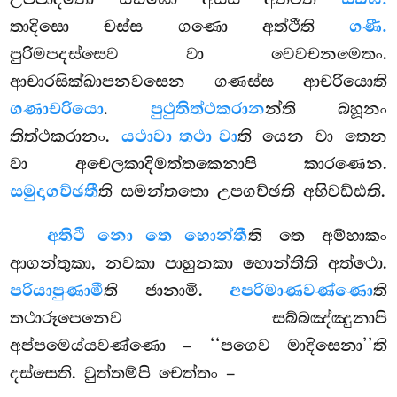
තාදිසො චස්ස ගණො අත්ථීති
ගණී.
පුරිමපදස්සෙව වා වෙවචනමෙතං.
ආචාරසික්ඛාපනවසෙන ගණස්ස ආචරියොති
ගණාචරියො
.
පුථුතිත්ථකරාන
න්ති බහූනං
තිත්ථකරානං.
යථා
වා තථා වා
ති යෙන වා තෙන
වා අචෙලකාදිමත්තකෙනාපි කාරණෙන.
සමුදාගච්ඡතී
ති සමන්තතො උපගච්ඡති අභිවඩ්ඪති.
අතිථි නො තෙ හොන්තී
ති තෙ අම්හාකං
ආගන්තුකා, නවකා පාහුනකා හොන්තීති අත්ථො.
පරියාපුණාමී
ති ජානාමි.
අපරිමාණවණ්ණො
ති
තථාරූපෙනෙව සබ්බඤ්ඤුනාපි
අප්පමෙය්යවණ්ණො – ‘‘පගෙව මාදිසෙනා’’ති
දස්සෙති. වුත්තම්පි චෙත්තං –