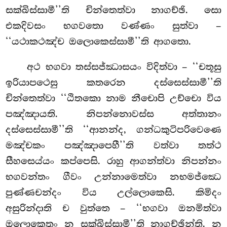
සක්ඛිස්සාමී’’ති චින්තෙත්වා නාගච්ඡි. සො
එකදිවසං භගවතො වණ්ණං සුත්වා –
‘‘යථාකථඤ්ච ඔලොකෙස්සාමී’’ති ආගතො.
අථ භගවා තස්සජ්ඣාසයං විදිත්වා – ‘‘චතූසු
ඉරියාපථෙසු කතරෙන දස්සෙස්සාමී’’ති
චින්තෙත්වා ‘‘ඨිතකො නාම නීචොපි උච්චො විය
පඤ්ඤායති. නිපන්නොවස්ස
අත්තානං
දස්සෙස්සාමී’’ති ‘‘ආනන්ද, ගන්ධකුටිපරිවෙණෙ
මඤ්චකං පඤ්ඤාපෙහී’’ති වත්වා තත්ථ
සීහසෙය්යං කප්පෙසි. රාහු ආගන්ත්වා නිපන්නං
භගවන්තං ගීවං උන්නාමෙත්වා නභමජ්ඣෙ
පුණ්ණචන්දං විය උල්ලොකෙසි. කිමිදං
අසුරින්දාති ච වුත්තෙ – ‘‘භගවා ඔනමිත්වා
ඔලොකෙතුං න සක්ඛිස්සාමී’’ති නාගච්ඡින්ති. න