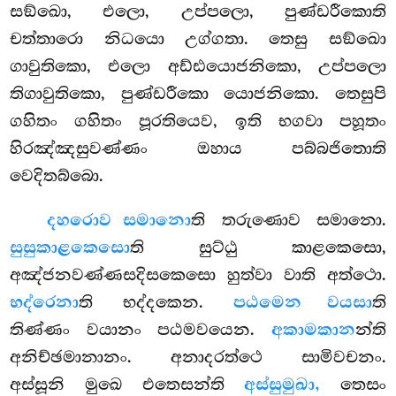
සඞ්ඛො, එලො, උප්පලො, පුණ්ඩරීකොති
චත්තාරො නිධයො උග්ගතා. තෙසු සඞ්ඛො
ගාවුතිකො, එලො අඩ්ඪයොජනිකො, උප්පලො
තිගාවුතිකො, පුණ්ඩරීකො යොජනිකො. තෙසුපි
ගහිතං ගහිතං පූරතියෙව, ඉති භගවා පහූතං
හිරඤ්ඤසුවණ්ණං ඔහාය පබ්බජිතොති
වෙදිතබ්බො.
දහරොව සමානො
ති තරුණොව සමානො.
සුසුකාළකෙසො
ති සුට්ඨු කාළකෙසො,
අඤ්ජනවණ්ණසදිසකෙසො හුත්වා වාති අත්ථො.
භද්රෙනා
ති භද්දකෙන.
පඨමෙන වයසා
ති
තිණ්ණං වයානං පඨමවයෙන.
අකාමකාන
න්ති
අනිච්ඡමානානං. අනාදරත්ථෙ සාමිවචනං.
අස්සූනි මුඛෙ එතෙසන්ති
අස්සුමුඛා,
තෙසං