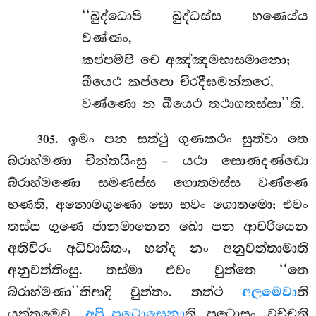
‘‘බුද්ධොපි බුද්ධස්ස භණෙය්ය
වණ්ණං,
කප්පම්පි චෙ අඤ්ඤමභාසමානො;
ඛීයෙථ කප්පො චිරදීඝමන්තරෙ,
වණ්ණො න ඛීයෙථ තථාගතස්සා’’ති.
. ඉමං පන සත්ථු ගුණකථං සුත්වා තෙ
305
බ්රාහ්මණා චින්තයිංසු – යථා සොණදණ්ඩො
බ්රාහ්මණො සමණස්ස ගොතමස්ස වණ්ණෙ
භණති, අනොමගුණො සො භවං ගොතමො; එවං
තස්ස ගුණෙ ජානමානෙන ඛො පන ආචරියෙන
අතිචිරං අධිවාසිතං, හන්ද නං අනුවත්තාමාති
අනුවත්තිංසු. තස්මා එවං වුත්තෙ ‘‘තෙ
බ්රාහ්මණා’’තිආදි වුත්තං. තත්ථ
අලමෙවා
ති
යුත්තමෙව.
අපි පුටොසෙනා
ති පුටොසං වුච්චති