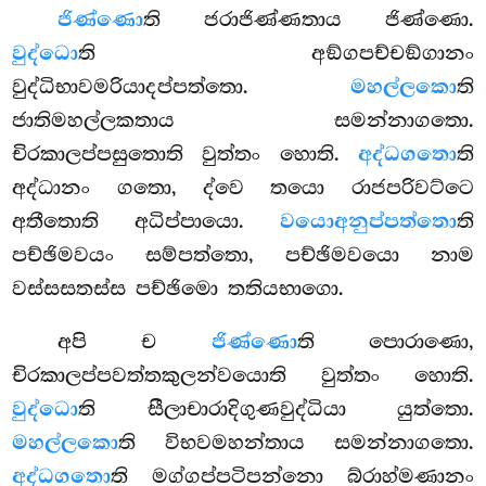
ජිණ්ණො
ති
ජරාජිණ්ණතාය ජිණ්ණො.
වුද්ධො
ති අඞ්ගපච්චඞ්ගානං
වුද්ධිභාවමරියාදප්පත්තො.
මහල්ලකො
ති
ජාතිමහල්ලකතාය සමන්නාගතො.
චිරකාලප්පසුතොති වුත්තං හොති.
අද්ධගතො
ති
අද්ධානං ගතො, ද්වෙ තයො රාජපරිවට්ටෙ
අතීතොති අධිප්පායො.
වයොඅනුප්පත්තො
ති
පච්ඡිමවයං සම්පත්තො, පච්ඡිමවයො නාම
වස්සසතස්ස පච්ඡිමො තතියභාගො.
අපි ච
ජිණ්ණො
ති පොරාණො,
චිරකාලප්පවත්තකුලන්වයොති වුත්තං හොති.
වුද්ධො
ති සීලාචාරාදිගුණවුද්ධියා යුත්තො.
මහල්ලකො
ති විභවමහන්තාය සමන්නාගතො.
අද්ධගතො
ති මග්ගප්පටිපන්නො බ්රාහ්මණානං