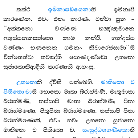
තත්ථ
ඉමිනාපඞ්ගෙනා
ති ඉමිනාපි
කාරණෙන. එවං එතං කාරණං වත්වා පුන –
‘‘අත්තනො වණ්ණෙ භඤ්ඤමානෙ
අතුස්සනකසත්තො නාම නත්ථි. හන්දස්ස
වණ්ණං භණනෙන ගමනං නිවාරෙස්සාමා’’ති
චින්තෙත්වා භවඤ්හි සොණදණ්ඩො උභතො
සුජාතොතිආදීනි කාරණානි ආහංසු.
උභතො
ති ද්වීහි පක්ඛෙහි.
මාතිතො ච
පිතිතො චා
ති භොතො මාතා බ්රාහ්මණී, මාතුමාතා
බ්රාහ්මණී, තස්සාපි මාතා බ්රාහ්මණී; පිතා
බ්රාහ්මණො, පිතුපිතා බ්රාහ්මණො, තස්සාපි පිතා
බ්රාහ්මණොති, එවං භවං උභතො සුජාතො
මාතිතො ච පිතිතො ච.
සංසුද්ධගහණිකො
ති