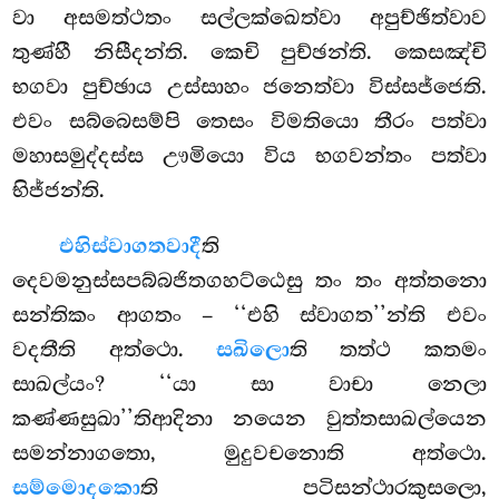
වා අසමත්ථතං සල්ලක්ඛෙත්වා අපුච්ඡිත්වාව
තුණ්හී නිසීදන්ති. කෙචි පුච්ඡන්ති. කෙසඤ්චි
භගවා පුච්ඡාය උස්සාහං ජනෙත්වා විස්සජ්ජෙති.
එවං සබ්බෙසම්පි තෙසං විමතියො තීරං පත්වා
මහාසමුද්දස්ස ඌමියො විය භගවන්තං පත්වා
භිජ්ජන්ති.
එහි
ස්වාගතවාදී
ති
දෙවමනුස්සපබ්බජිතගහට්ඨෙසු තං තං අත්තනො
සන්තිකං ආගතං – ‘‘එහි ස්වාගත’’න්ති එවං
වදතීති අත්ථො.
සඛිලො
ති තත්ථ කතමං
සාඛල්යං? ‘‘යා සා වාචා නෙලා
කණ්ණසුඛා’’තිආදිනා නයෙන වුත්තසාඛල්යෙන
සමන්නාගතො, මුදුවචනොති අත්ථො.
සම්මොදකො
ති පටිසන්ථාරකුසලො,