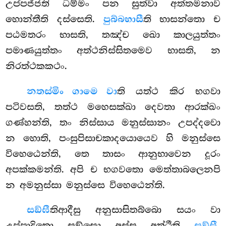
උප්පජ්ජති ධම්මං පන සුත්වා අත්තමනාව
හොන්තීති දස්සෙති.
පුබ්බභාසී
ති භාසන්තො ච
පඨමතරං භාසති, තඤ්ච ඛො කාලයුත්තං
පමාණයුත්තං අත්ථනිස්සිතමෙව භාසති, න
නිරත්ථකකථං.
න
තස්මිං ගාමෙ වා
ති යත්ථ කිර භගවා
පටිවසති, තත්ථ මහෙසක්ඛා දෙවතා ආරක්ඛං
ගණ්හන්ති, තං නිස්සාය මනුස්සානං උපද්දවො
න හොති, පංසුපිසාචකාදයොයෙව හි මනුස්සෙ
විහෙඨෙන්ති, තෙ තාසං ආනුභාවෙන දූරං
අපක්කමන්ති. අපි ච භගවතො මෙත්තාබලෙනපි
න අමනුස්සා මනුස්සෙ විහෙඨෙන්ති.
සඞ්ඝී
තිආදීසු අනුසාසිතබ්බො සයං වා
උප්පාදිතො සඞ්ඝො අස්ස අත්ථීති
සඞ්ඝී.