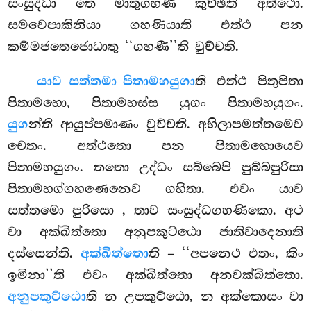
සංසුද්ධා තෙ මාතුගහණී කුච්ඡීති අත්ථො.
සමවෙපාකිනියා ගහණියාති එත්ථ පන
කම්මජතෙජොධාතු ‘‘ගහණී’’ති වුච්චති.
යාව සත්තමා පිතාමහයුගා
ති එත්ථ පිතුපිතා
පිතාමහො, පිතාමහස්ස යුගං පිතාමහයුගං.
යුග
න්ති ආයුප්පමාණං වුච්චති. අභිලාපමත්තමෙව
චෙතං. අත්ථතො පන පිතාමහොයෙව
පිතාමහයුගං. තතො උද්ධං සබ්බෙපි පුබ්බපුරිසා
පිතාමහග්ගහණෙනෙව ගහිතා. එවං යාව
සත්තමො පුරිසො
, තාව සංසුද්ධගහණිකො. අථ
වා අක්ඛිත්තො අනුපකුට්ඨො ජාතිවාදෙනාති
දස්සෙන්ති.
අක්ඛිත්තො
ති – ‘‘අපනෙථ එතං, කිං
ඉමිනා’’ති එවං අක්ඛිත්තො අනවක්ඛිත්තො.
අනුපකුට්ඨො
ති න උපකුට්ඨො, න අක්කොසං වා