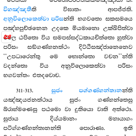
විහඤ්ඤතී
ති විඝාතං ආපජ්ජති.
අනුවිලොකෙත්වා පරිස
න්ති භගවතො සකසමයෙ
පඤ්හපුච්ඡනෙන උදකෙ මියමානො උක්ඛිපිත්වා
📜
ථලෙ ඨපිතො විය සමපස්සද්ධකායචිත්තො හුත්වා
පරිසං සඞ්ගණ්හනත්ථං දිට්ඨිසඤ්ජානෙනෙව
‘‘උපධාරෙන්තු මෙ භොන්තො වචන’’න්ති
වදන්තො විය අනුවිලොකෙත්වා පරිසං
භගවන්තං එතදවොච.
.
සුජං පග්ගණ්හන්තාන
න්ති
311-313
යඤ්ඤයජනත්ථාය සුජං ගණ්හන්තෙසු
බ්රාහ්මණෙසු පඨමො වා දුතියො වාති අත්ථො.
සුජාය දිය්යමානං මහායාගං
පටිග්ගණ්හන්තානන්ති පොරාණා. ඉති