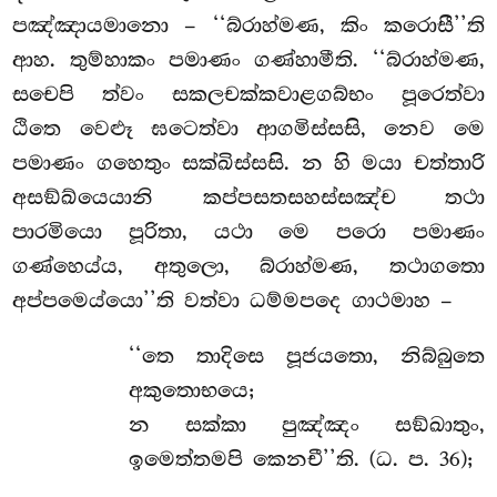
පඤ්ඤායමානො – ‘‘බ්රාහ්මණ, කිං කරොසී’’ති
ආහ. තුම්හාකං පමාණං ගණ්හාමීති. ‘‘බ්රාහ්මණ,
සචෙපි ත්වං සකලචක්කවාළගබ්භං පූරෙත්වා
ඨිතෙ වෙළූ ඝටෙත්වා
ආගමිස්සසි, නෙව මෙ
පමාණං ගහෙතුං සක්ඛිස්සසි. න හි මයා චත්තාරි
අසඞ්ඛ්යෙයානි කප්පසතසහස්සඤ්ච තථා
පාරමියො පූරිතා, යථා මෙ පරො පමාණං
ගණ්හෙය්ය, අතුලො, බ්රාහ්මණ, තථාගතො
අප්පමෙය්යො’’ති වත්වා ධම්මපදෙ ගාථමාහ –
‘‘තෙ තාදිසෙ පූජයතො, නිබ්බුතෙ
අකුතොභයෙ;
න සක්කා පුඤ්ඤං සඞ්ඛාතුං,
ඉමෙත්තමපි කෙනචී’’ති. (ධ. ප. 36);