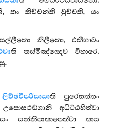
ාගධකා
ති මගධරට්ඨවාසිනො.
, තං කිච්චන්ති වුච්චති, යං
සල්ලීනො නිලීනො, එකීභාවං
ෙවා
ති තස්මිඤ්ඤෙව විහාරෙ.
ු.
ලිච්ඡවීපරිසායා
ති පුරෙභත්තං
උපොසථඞ්ගානි අධිට්ඨහිත්වා
ිසං සන්නිපාතාපෙත්වා තාය