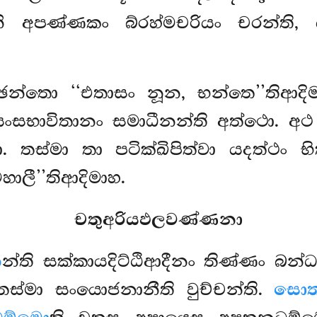
ානි අපණ්ණකං බ්රහ්මචරියං චරන්ති
ඡන්තො ‘‘එතාසං නූන, භන්තෙ’’තිආදි
ංසභාවිතානං සමාධීනන්ති අත්ථො. අ
 තස්මා තා පටික්ඛිපිත්වා යදත්ථං භික
ලී’’තිආදිමාහ.
චතුඅරියඵලවණ්ණනා
න
න්ති සක්කායදිට්ඨිආදීනං තිණ්ණං බන්
ස්මා සංයොජනානීති වුච්චන්ති.
සොත