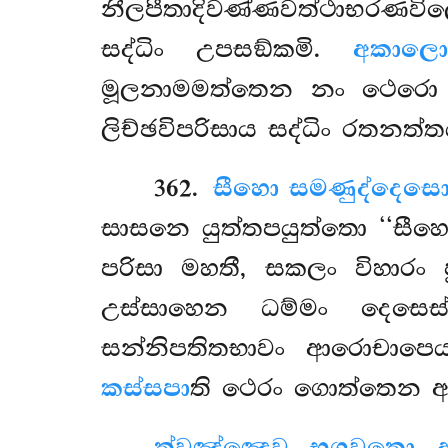
නීලපීතාදිවණ්ණවත්ථාභරණවි
සද්ධිං උපසඞ්කමි.
අකාලො
මූලනාමමත්තෙන නං ථෙරො 
ලිච්ඡවිපරිසාය සද්ධිං රතනත
362
.
සීහො සමණුද්දෙස
සාසනෙ යුත්තපයුත්තො ‘‘සීහ
පරිසා මහතී, සකලං විහාරං 
උස්සාහෙන ධම්මං දෙසෙස්
සන්නිපතිතභාවං ආරොචාපෙය්
කස්සපා
ති ථෙරං ගොත්තෙන 