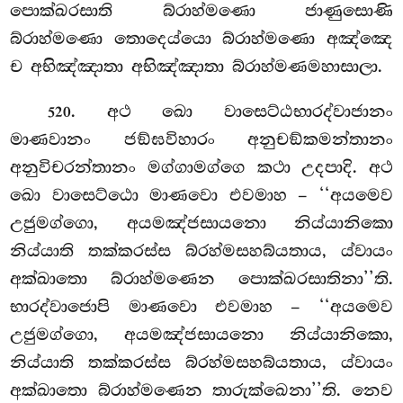
පොක්ඛරසාති බ්රාහ්මණො ජාණුසොණි
බ්රාහ්මණො තොදෙය්යො බ්රාහ්මණො අඤ්ඤෙ
ච අභිඤ්ඤාතා අභිඤ්ඤාතා බ්රාහ්මණමහාසාලා.
. අථ ඛො වාසෙට්ඨභාරද්වාජානං
520
මාණවානං ජඞ්ඝවිහාරං අනුචඞ්කමන්තානං
අනුවිචරන්තානං මග්ගාමග්ගෙ කථා උදපාදි. අථ
ඛො වාසෙට්ඨො මාණවො එවමාහ – ‘‘අයමෙව
උජුමග්ගො, අයමඤ්ජසායනො නිය්යානිකො
නිය්යාති තක්කරස්ස බ්රහ්මසහබ්යතාය, ය්වායං
අක්ඛාතො බ්රාහ්මණෙන පොක්ඛරසාතිනා’’ති.
භාරද්වාජොපි මාණවො එවමාහ – ‘‘අයමෙව
උජුමග්ගො, අයමඤ්ජසායනො
නිය්යානිකො,
නිය්යාති තක්කරස්ස බ්රහ්මසහබ්යතාය, ය්වායං
අක්ඛාතො බ්රාහ්මණෙන තාරුක්ඛෙනා’’ති. නෙව