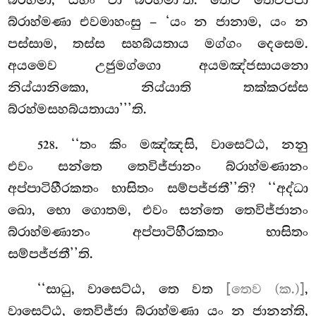
බ්රහ්මා, යහිං වා බ්රහ්මා’ති. තෙව තෙවිජ්ජා
බ්රාහ්මණා එවමාහංසු – ‘යං න ජානාම, යං න
පස්සාම, තස්ස සහබ්යතාය මග්ගං දෙසෙම.
අයමෙව උජුමග්ගො අයමඤ්ජසායනො
නිය්යානිකො, නිය්යාති තක්කරස්ස
බ්රහ්මසහබ්යතායා’’’ති.
. ‘‘තං කිං මඤ්ඤසි, වාසෙට්ඨ, නනු
528
එවං සන්තෙ තෙවිජ්ජානං බ්රාහ්මණානං
අප්පාටිහීරකතං භාසිතං සම්පජ්ජතී’’ති? ‘‘අද්ධා
ඛො, භො ගොතම, එවං සන්තෙ තෙවිජ්ජානං
බ්රාහ්මණානං අප්පාටිහීරකතං භාසිතං
සම්පජ්ජතී’’ති.
‘‘සාධු, වාසෙට්ඨ, තෙ වත
[තෙව (ක.)]
,
වාසෙට්ඨ, තෙවිජ්ජා බ්රාහ්මණා යං න ජානන්ති,