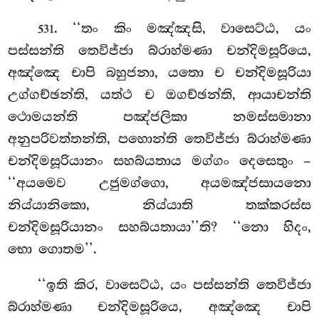
. ‘‘තං කිං මඤ්ඤසි, වාසෙට්ඨ, යං
531
පස්සන්ති තෙවිජ්ජා බ්රාහ්මණා චන්දිමසූරියෙ,
අඤ්ඤෙ චාපි බහුජනා, යතො ච චන්දිමසූරියා
උග්ගච්ඡන්ති, යත්ථ ච ඔගච්ඡන්ති, ආයාචන්ති
ථොමයන්ති පඤ්ජලිකා නමස්සමානා
අනුපරිවත්තන්ති, පහොන්ති තෙවිජ්ජා බ්රාහ්මණා
චන්දිමසූරියානං සහබ්යතාය මග්ගං දෙසෙතුං –
‘‘අයමෙව උජුමග්ගො, අයමඤ්ජසායනො
නිය්යානිකො, නිය්යාති තක්කරස්ස
චන්දිමසූරියානං සහබ්යතායා’’ති? ‘‘නො හිදං,
භො ගොතම’’.
‘‘ඉති කිර, වාසෙට්ඨ, යං පස්සන්ති තෙවිජ්ජා
බ්රාහ්මණා චන්දිමසූරියෙ, අඤ්ඤෙ චාපි