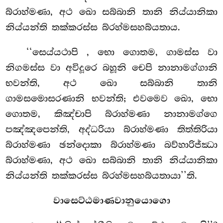
බ්රාහ්මණා, අථ ඛො සබ්බානි තානි නිය්යානිකා
නිය්යන්ති තක්කරස්ස බ්රහ්මසහබ්යතාය.
‘‘සෙය්යථාපි
, භො ගොතම, ගාමස්ස වා
නිගමස්ස වා අවිදූරෙ බහූනි චෙපි නානාමග්ගානි
භවන්ති, අථ ඛො සබ්බානි තානි
ගාමසමොසරණානි භවන්ති; එවමෙව ඛො, භො
ගොතම, කිඤ්චාපි බ්රාහ්මණා නානාමග්ගෙ
පඤ්ඤපෙන්ති, අද්ධරියා බ්රාහ්මණා තිත්තිරියා
බ්රාහ්මණා
ඡන්දොකා බ්රාහ්මණා බව්හාරිජ්ඣා
බ්රාහ්මණා, අථ ඛො සබ්බානි තානි නිය්යානිකා
නිය්යන්ති තක්කරස්ස බ්රහ්මසහබ්යතායා’’ති.
වාසෙට්ඨමාණවානුයොගො