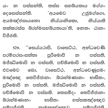
යං න පස්සන්ති, තස්ස සහබ්යතාය මග්ගං
දෙසෙස්සන්ති. ‘අයමෙව උජුමග්ගො,
අයමඤ්ජසායනො නිය්යානිකො, නිය්යාති
තක්කරස්ස බ්රහ්මසහබ්යතායා’ති, නෙතං ඨානං
විජ්ජති.
. ‘‘සෙය්යථාපි, වාසෙට්ඨ, අන්ධවෙණි
529
පරම්පරසංසත්තා පුරිමොපි න පස්සති,
මජ්ඣිමොපි න පස්සති, පච්ඡිමොපි න පස්සති.
එවමෙව ඛො, වාසෙට්ඨ, අන්ධවෙණූපමං
මඤ්ඤෙ තෙවිජ්ජානං බ්රාහ්මණානං භාසිතං,
පුරිමොපි න පස්සති, මජ්ඣිමොපි න පස්සති,
පච්ඡිමොපි න පස්සති. තෙසමිදං තෙවිජ්ජානං
බ්රාහ්මණානං භාසිතං
හස්සකඤ්ඤෙව
සම්පජ්ජති, නාමකඤ්ඤෙව සම්පජ්ජති,