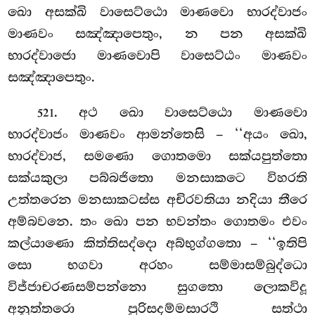
ඛො අසක්ඛි වාසෙට්ඨො මාණවො භාරද්වාජං
මාණවං සඤ්ඤාපෙතුං, න පන අසක්ඛි
භාරද්වාජො මාණවොපි වාසෙට්ඨං මාණවං
සඤ්ඤාපෙතුං.
. අථ
ඛො වාසෙට්ඨො මාණවො
521
භාරද්වාජං මාණවං ආමන්තෙසි – ‘‘අයං ඛො,
භාරද්වාජ, සමණො ගොතමො සක්යපුත්තො
සක්යකුලා පබ්බජිතො මනසාකටෙ විහරති
උත්තරෙන මනසාකටස්ස අචිරවතියා නදියා තීරෙ
අම්බවනෙ. තං ඛො පන භවන්තං ගොතමං එවං
කල්යාණො කිත්තිසද්දො අබ්භුග්ගතො – ‘‘ඉතිපි
සො භගවා අරහං සම්මාසම්බුද්ධො
විජ්ජාචරණසම්පන්නො සුගතො ලොකවිදූ
අනුත්තරො පුරිසදම්මසාරථි සත්ථා