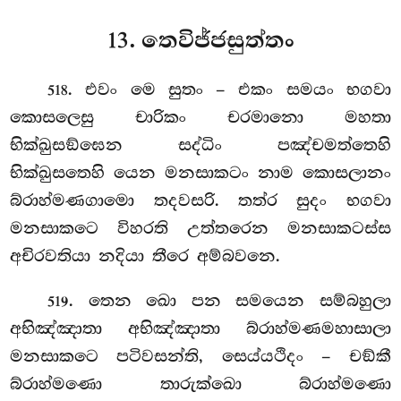
13. තෙවිජ්ජසුත්තං
. එවං
මෙ සුතං – එකං සමයං භගවා
518
කොසලෙසු චාරිකං චරමානො මහතා
භික්ඛුසඞ්ඝෙන සද්ධිං පඤ්චමත්තෙහි
භික්ඛුසතෙහි යෙන මනසාකටං නාම කොසලානං
බ්රාහ්මණගාමො තදවසරි. තත්ර සුදං භගවා
මනසාකටෙ විහරති උත්තරෙන මනසාකටස්ස
අචිරවතියා නදියා තීරෙ අම්බවනෙ.
. තෙන ඛො පන සමයෙන සම්බහුලා
519
අභිඤ්ඤාතා අභිඤ්ඤාතා බ්රාහ්මණමහාසාලා
මනසාකටෙ පටිවසන්ති, සෙය්යථිදං – චඞ්කී
බ්රාහ්මණො තාරුක්ඛො බ්රාහ්මණො