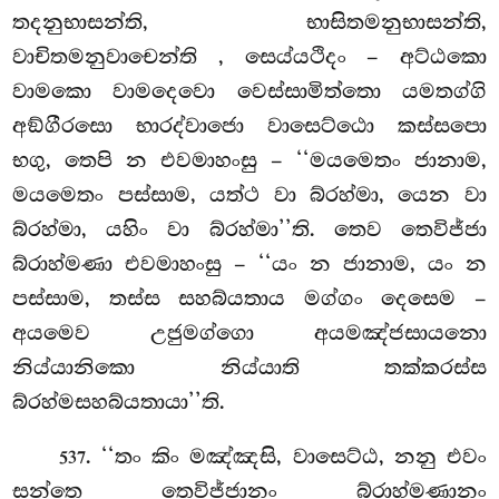
තදනුභාසන්ති, භාසිතමනුභාසන්ති,
වාචිතමනුවාචෙන්ති
, සෙය්යථිදං – අට්ඨකො
වාමකො වාමදෙවො වෙස්සාමිත්තො යමතග්ගි
අඞ්ගීරසො භාරද්වාජො වාසෙට්ඨො කස්සපො
භගු, තෙපි න එවමාහංසු – ‘‘මයමෙතං ජානාම,
මයමෙතං පස්සාම, යත්ථ වා බ්රහ්මා, යෙන වා
බ්රහ්මා, යහිං වා බ්රහ්මා’’ති. තෙව තෙවිජ්ජා
බ්රාහ්මණා එවමාහංසු – ‘‘යං න ජානාම, යං න
පස්සාම, තස්ස සහබ්යතාය මග්ගං දෙසෙම –
අයමෙව උජුමග්ගො අයමඤ්ජසායනො
නිය්යානිකො නිය්යාති තක්කරස්ස
බ්රහ්මසහබ්යතායා’’ති.
. ‘‘තං කිං මඤ්ඤසි, වාසෙට්ඨ, නනු එවං
537
සන්තෙ තෙවිජ්ජානං බ්රාහ්මණානං