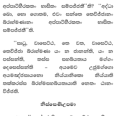
අප්පාටිහීරකතං භාසිතං සම්පජ්ජතී’’ති? ‘‘අද්ධා
ඛො, භො ගොතම, එවං සන්තෙ තෙවිජ්ජානං
බ්රාහ්මණානං අප්පාටිහීරකතං භාසිතං
සම්පජ්ජතී’’ති.
‘‘සාධු, වාසෙට්ඨ, තෙ වත, වාසෙට්ඨ,
තෙවිජ්ජා බ්රාහ්මණා යං න ජානන්ති, යං න
පස්සන්ති, තස්ස සහබ්යතාය මග්ගං
දෙසෙස්සන්ති – අයමෙව උජුමග්ගො
අයමඤ්ජසායනො නිය්යානිකො නිය්යාති
තක්කරස්ස බ්රහ්මසහබ්යතායාති නෙතං ඨානං
විජ්ජති.
නිස්සෙණීඋපමා