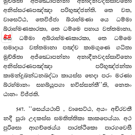
මුච්ඡිතා අජ්ඣොපන්නා අනාදීනවදස්සාවිනො
අනිස්සරණපඤ්ඤා පරිභුඤ්ජන්ති. තෙ වත,
වාසෙට්ඨ, තෙවිජ්ජා බ්රාහ්මණා යෙ ධම්මා
බ්රාහ්මණකාරකා, තෙ ධම්මෙ පහාය වත්තමානා,
📜
යෙ ධම්මා
අබ්රාහ්මණකාරකා, තෙ ධම්මෙ
සමාදාය වත්තමානා පඤ්ච කාමගුණෙ ගධිතා
මුච්ඡිතා අජ්ඣොපන්නා අනාදීනවදස්සාවිනො
අනිස්සරණපඤ්ඤා පරිභුඤ්ජන්තා
කාමන්දුබන්ධනබද්ධා කායස්ස භෙදා පරං මරණා
බ්රහ්මානං සහබ්යූපගා භවිස්සන්තී’’ති, නෙතං
ඨානං විජ්ජති.
. ‘‘සෙය්යථාපි
, වාසෙට්ඨ, අයං අචිරවතී
547
නදී පූරා උදකස්ස සමතිත්තිකා කාකපෙය්යා. අථ
පුරිසො ආගච්ඡෙය්ය පාරත්ථිකො පාරගවෙසී