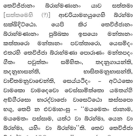
තෙවිජ්ජානං බ්රාහ්මණානං යාව සත්තමා
[සත්තමෙහි (?)]
ආචරියාමහයුගෙහි බ්රහ්මා
සක්ඛිදිට්ඨො. යෙපි කිර තෙවිජ්ජානං
බ්රාහ්මණානං පුබ්බකා ඉසයො මන්තානං
කත්තාරො මන්තානං පවත්තාරො, යෙසමිදං
එතරහි තෙවිජ්ජා බ්රාහ්මණා පොරාණං මන්තපදං
ගීතං පවුත්තං සමිහිතං, තදනුගායන්ති,
තදනුභාසන්ති, භාසිතමනුභාසන්ති,
වාචිතමනුවාචෙන්ති, සෙය්යථිදං – අට්ඨකො
වාමකො වාමදෙවො
වෙස්සාමිත්තො යමතග්ගි
අඞ්ගීරසො භාරද්වාජො වාසෙට්ඨො කස්සපො
භගු, තෙපි න එවමාහංසු – ‘‘මයමෙතං ජානාම,
මයමෙතං පස්සාම, යත්ථ වා බ්රහ්මා, යෙන වා
බ්රහ්මා, යහිං වා බ්රහ්මා’’ති. තෙව තෙවිජ්ජා