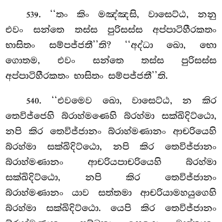
. ‘‘තං කිං මඤ්ඤසි, වාසෙට්ඨ, නනු
539
එවං සන්තෙ තස්ස පුරිසස්ස අප්පාටිහීරකතං
භාසිතං සම්පජ්ජතී’’ති? ‘‘අද්ධා ඛො, භො
ගොතම, එවං සන්තෙ තස්ස පුරිසස්ස
අප්පාටිහීරකතං භාසිතං සම්පජ්ජතී’’ති.
. ‘‘එවමෙව ඛො, වාසෙට්ඨ, න කිර
540
තෙවිජ්ජෙහි බ්රාහ්මණෙහි බ්රහ්මා සක්ඛිදිට්ඨො,
නපි
කිර තෙවිජ්ජානං බ්රාහ්මණානං ආචරියෙහි
බ්රහ්මා සක්ඛිදිට්ඨො, නපි කිර තෙවිජ්ජානං
බ්රාහ්මණානං ආචරියපාචරියෙහි බ්රහ්මා
සක්ඛිදිට්ඨො, නපි කිර තෙවිජ්ජානං
බ්රාහ්මණානං යාව සත්තමා ආචරියාමහයුගෙහි
බ්රහ්මා සක්ඛිදිට්ඨො. යෙපි කිර තෙවිජ්ජානං