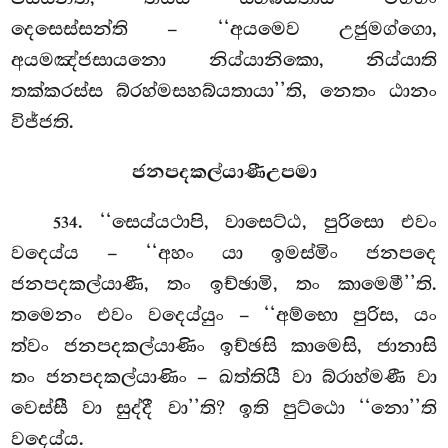
දෙසෙස්සන්ති – ‘‘අයමෙව උජුමග්ගො,
අයමඤ්ජසායනො නිය්යානිකො, නිය්යාති
තක්කරස්ස බ්රහ්මසහබ්යතායා’’ති, නෙතං ඨානං
විජ්ජති.
ජනපදකල්යාණීඋපමා
. ‘‘සෙය්යථාපි, වාසෙට්ඨ, පුරිසො එවං
534
වදෙය්ය – ‘‘අහං යා ඉමස්මිං ජනපදෙ
ජනපදකල්යාණී, තං ඉච්ඡාමි, තං කාමෙමී’’ති.
තමෙනං එවං වදෙය්යුං – ‘‘අම්භො පුරිස, යං
ත්වං ජනපදකල්යාණිං ඉච්ඡසි කාමෙසි, ජානාසි
තං ජනපදකල්යාණිං – ඛත්තියී වා බ්රාහ්මණී වා
වෙස්සී වා සුද්දී වා’’ති? ඉති පුට්ඨො ‘‘නො’’ති
වදෙය්ය.