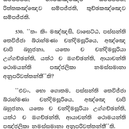
රිත්තකඤ්ඤෙව සම්පජ්ජති, තුච්ඡකඤ්ඤෙව
සම්පජ්ජති.
. ‘‘තං
කිං මඤ්ඤසි, වාසෙට්ඨ, පස්සන්ති
530
තෙවිජ්ජා බ්රාහ්මණා චන්දිමසූරියෙ, අඤ්ඤෙ
චාපි බහුජනා, යතො ච චන්දිමසූරියා
උග්ගච්ඡන්ති, යත්ථ ච ඔගච්ඡන්ති, ආයාචන්ති
ථොමයන්ති පඤ්ජලිකා නමස්සමානා
අනුපරිවත්තන්තී’’ති?
‘‘එවං, භො ගොතම, පස්සන්ති තෙවිජ්ජා
බ්රාහ්මණා චන්දිමසූරියෙ, අඤ්ඤෙ චාපි
බහුජනා, යතො
ච චන්දිමසූරියා උග්ගච්ඡන්ති,
යත්ථ ච ඔගච්ඡන්ති, ආයාචන්ති ථොමයන්ති
පඤ්ජලිකා නමස්සමානා අනුපරිවත්තන්තී’’ති.