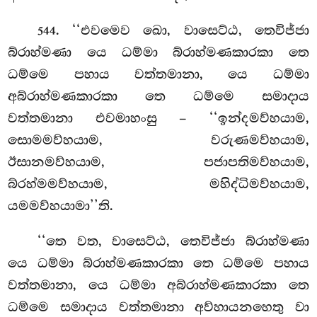
. ‘‘එවමෙව ඛො, වාසෙට්ඨ, තෙවිජ්ජා
544
බ්රාහ්මණා යෙ ධම්මා බ්රාහ්මණකාරකා තෙ
ධම්මෙ පහාය
වත්තමානා, යෙ ධම්මා
අබ්රාහ්මණකාරකා තෙ
ධම්මෙ සමාදාය
වත්තමානා එවමාහංසු – ‘‘ඉන්දමව්හයාම,
සොමමව්හයාම, වරුණමව්හයාම,
ඊසානමව්හයාම, පජාපතිමව්හයාම,
බ්රහ්මමව්හයාම, මහිද්ධිමව්හයාම,
යමමව්හයාමා’’ති.
‘‘තෙ වත, වාසෙට්ඨ, තෙවිජ්ජා බ්රාහ්මණා
යෙ ධම්මා බ්රාහ්මණකාරකා තෙ ධම්මෙ පහාය
වත්තමානා, යෙ ධම්මා අබ්රාහ්මණකාරකා තෙ
ධම්මෙ සමාදාය වත්තමානා අව්හායනහෙතු වා