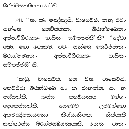
බ්රහ්මසහබ්යතායා’’ති.
. ‘‘තං කිං මඤ්ඤසි, වාසෙට්ඨ, නනු එවං
541
සන්තෙ තෙවිජ්ජානං බ්රාහ්මණානං
අප්පාටිහීරකතං භාසිතං සම්පජ්ජතී’’ති? ‘‘අද්ධා
ඛො, භො ගොතම, එවං සන්තෙ තෙවිජ්ජානං
බ්රාහ්මණානං අප්පාටිහීරකතං භාසිතං
සම්පජ්ජතී’’ති.
‘‘සාධු, වාසෙට්ඨ. තෙ වත, වාසෙට්ඨ,
තෙවිජ්ජා බ්රාහ්මණා යං න ජානන්ති, යං න
පස්සන්ති, තස්ස සහබ්යතාය මග්ගං
දෙසෙස්සන්ති. අයමෙව උජුමග්ගො
අයමඤ්ජසායනො
නිය්යානිකො නිය්යාති
තක්කරස්ස බ්රහ්මසබ්යතායාති, නෙතං ඨානං