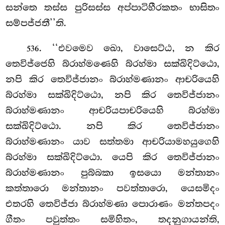
සන්තෙ තස්ස පුරිසස්ස අප්පාටිහීරකතං භාසිතං
සම්පජ්ජතී’’ති.
. ‘‘එවමෙව
ඛො, වාසෙට්ඨ, න කිර
536
තෙවිජ්ජෙහි බ්රාහ්මණෙහි බ්රහ්මා සක්ඛිදිට්ඨො,
නපි කිර තෙවිජ්ජානං බ්රාහ්මණානං ආචරියෙහි
බ්රහ්මා සක්ඛිදිට්ඨො, නපි කිර තෙවිජ්ජානං
බ්රාහ්මණානං ආචරියපාචරියෙහි බ්රහ්මා
සක්ඛිදිට්ඨො. නපි කිර තෙවිජ්ජානං
බ්රාහ්මණානං යාව සත්තමා ආචරියාමහයුගෙහි
බ්රහ්මා සක්ඛිදිට්ඨො. යෙපි කිර තෙවිජ්ජානං
බ්රාහ්මණානං පුබ්බකා ඉසයො මන්තානං
කත්තාරො මන්තානං පවත්තාරො, යෙසමිදං
එතරහි තෙවිජ්ජා බ්රාහ්මණා පොරාණං මන්තපදං
ගීතං පවුත්තං සමිහිතං, තදනුගායන්ති,