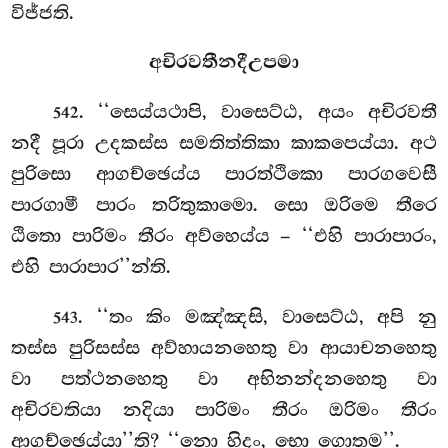
විජ්ජති.
අචිරවතීනදීඋපමා
. ‘‘සෙය්යථාපි, වාසෙට්ඨ, අයං අචිරවතී
542
නදී පූරා උදකස්ස සමතිත්තිකා කාකපෙය්යා. අථ
පුරිසො ආගච්ඡෙය්ය පාරත්ථිකො පාරගවෙසී
පාරගාමී පාරං තරිතුකාමො. සො ඔරිමෙ තීරෙ
ඨිතො පාරිමං තීරං අව්හෙය්ය – ‘‘එහි පාරාපාරං,
එහි පාරාපාර’’න්ති.
. ‘‘තං කිං මඤ්ඤසි, වාසෙට්ඨ, අපි නු
543
තස්ස පුරිසස්ස අව්හායනහෙතු වා ආයාචනහෙතු
වා පත්ථනහෙතු වා අභිනන්දනහෙතු වා
අචිරවතියා නදියා පාරිමං තීරං ඔරිමං තීරං
ආගච්ඡෙය්යා’’ති? ‘‘නො හිදං, භො ගොතම’’.