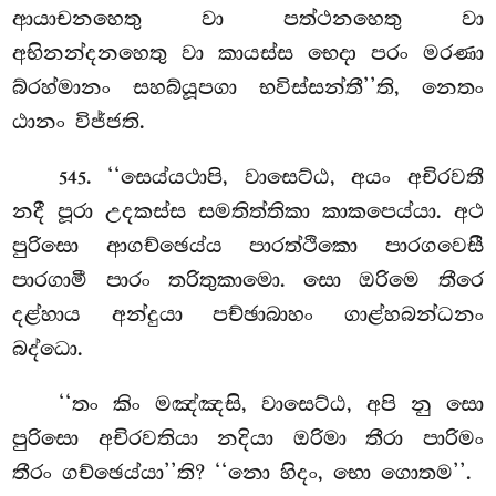
ආයාචනහෙතු වා පත්ථනහෙතු වා
අභිනන්දනහෙතු වා කායස්ස භෙදා පරං මරණා
බ්රහ්මානං සහබ්යූපගා භවිස්සන්තී’’ති, නෙතං
ඨානං විජ්ජති.
. ‘‘සෙය්යථාපි, වාසෙට්ඨ, අයං අචිරවතී
545
නදී පූරා උදකස්ස සමතිත්තිකා කාකපෙය්යා. අථ
පුරිසො ආගච්ඡෙය්ය පාරත්ථිකො පාරගවෙසී
පාරගාමී පාරං තරිතුකාමො. සො ඔරිමෙ තීරෙ
දළ්හාය අන්දුයා පච්ඡාබාහං ගාළ්හබන්ධනං
බද්ධො.
‘‘තං කිං මඤ්ඤසි, වාසෙට්ඨ, අපි නු සො
පුරිසො අචිරවතියා නදියා ඔරිමා තීරා පාරිමං
තීරං ගච්ඡෙය්යා’’ති? ‘‘නො හිදං, භො ගොතම’’.