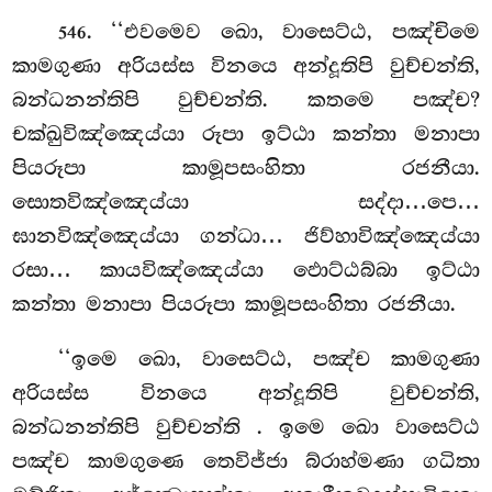
. ‘‘එවමෙව
ඛො, වාසෙට්ඨ, පඤ්චිමෙ
546
කාමගුණා අරියස්ස විනයෙ අන්දූතිපි වුච්චන්ති,
බන්ධනන්තිපි වුච්චන්ති. කතමෙ පඤ්ච?
චක්ඛුවිඤ්ඤෙය්යා රූපා ඉට්ඨා කන්තා මනාපා
පියරූපා කාමූපසංහිතා රජනීයා.
සොතවිඤ්ඤෙය්යා සද්දා…පෙ…
ඝානවිඤ්ඤෙය්යා ගන්ධා… ජිව්හාවිඤ්ඤෙය්යා
රසා… කායවිඤ්ඤෙය්යා ඵොට්ඨබ්බා ඉට්ඨා
කන්තා මනාපා පියරූපා කාමූපසංහිතා රජනීයා.
‘‘ඉමෙ ඛො, වාසෙට්ඨ, පඤ්ච කාමගුණා
අරියස්ස විනයෙ අන්දූතිපි වුච්චන්ති,
බන්ධනන්තිපි වුච්චන්ති
. ඉමෙ ඛො වාසෙට්ඨ
පඤ්ච කාමගුණෙ තෙවිජ්ජා බ්රාහ්මණා ගධිතා