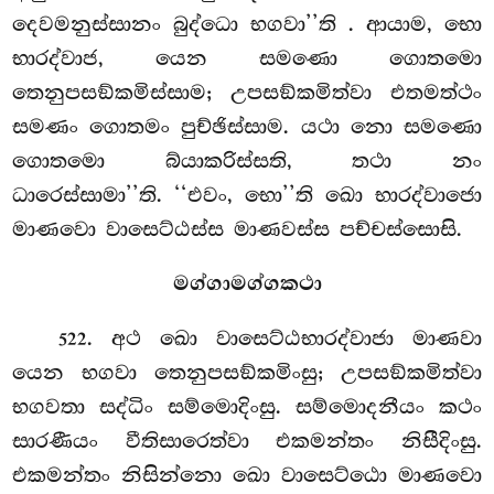
දෙවමනුස්සානං බුද්ධො භගවා’’ති
. ආයාම, භො
භාරද්වාජ, යෙන සමණො ගොතමො
තෙනුපසඞ්කමිස්සාම; උපසඞ්කමිත්වා එතමත්ථං
සමණං ගොතමං පුච්ඡිස්සාම. යථා නො සමණො
ගොතමො බ්යාකරිස්සති, තථා නං
ධාරෙස්සාමා’’ති. ‘‘එවං, භො’’ති ඛො භාරද්වාජො
මාණවො වාසෙට්ඨස්ස මාණවස්ස පච්චස්සොසි.
මග්ගාමග්ගකථා
. අථ ඛො වාසෙට්ඨභාරද්වාජා මාණවා
522
යෙන භගවා තෙනුපසඞ්කමිංසු; උපසඞ්කමිත්වා
භගවතා සද්ධිං සම්මොදිංසු. සම්මොදනීයං කථං
සාරණීයං වීතිසාරෙත්වා එකමන්තං නිසීදිංසු.
එකමන්තං නිසින්නො ඛො වාසෙට්ඨො මාණවො