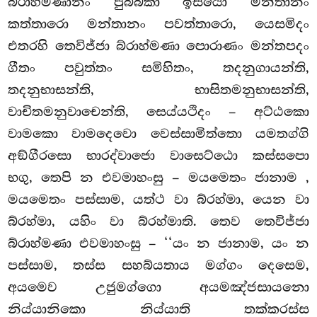
බ්රාහ්මණානං පුබ්බකා ඉසයො මන්තානං
කත්තාරො මන්තානං පවත්තාරො, යෙසමිදං
එතරහි තෙවිජ්ජා බ්රාහ්මණා පොරාණං මන්තපදං
ගීතං පවුත්තං සමිහිතං, තදනුගායන්ති,
තදනුභාසන්ති, භාසිතමනුභාසන්ති,
වාචිතමනුවාචෙන්ති, සෙය්යථිදං – අට්ඨකො
වාමකො වාමදෙවො වෙස්සාමිත්තො යමතග්ගි
අඞ්ගීරසො භාරද්වාජො වාසෙට්ඨො කස්සපො
භගු, තෙපි න එවමාහංසු – මයමෙතං ජානාම
,
මයමෙතං පස්සාම, යත්ථ වා බ්රහ්මා, යෙන වා
බ්රහ්මා, යහිං වා බ්රහ්මාති. තෙව තෙවිජ්ජා
බ්රාහ්මණා එවමාහංසු – ‘‘යං න ජානාම, යං න
පස්සාම, තස්ස සහබ්යතාය මග්ගං
දෙසෙම,
අයමෙව උජුමග්ගො අයමඤ්ජසායනො
නිය්යානිකො නිය්යාති තක්කරස්ස