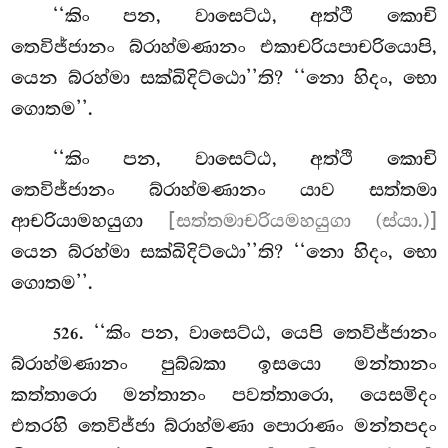
‘‘කිං පන, වාසෙට්ඨ, අත්ථි කොචි
තෙවිජ්ජානං බ්රාහ්මණානං එකාචරියපාචරියොපි,
යෙන බ්රහ්මා සක්ඛිදිට්ඨො’’ති? ‘‘නො හිදං, භො
ගොතම’’.
‘‘කිං පන, වාසෙට්ඨ, අත්ථි කොචි
තෙවිජ්ජානං බ්රාහ්මණානං යාව සත්තමා
ආචරියාමහයුගා
[සත්තමාචරියමහයුගා (ස්යා.)]
යෙන බ්රහ්මා සක්ඛිදිට්ඨො’’ති? ‘‘නො හිදං, භො
ගොතම’’.
. ‘‘කිං පන, වාසෙට්ඨ, යෙපි තෙවිජ්ජානං
526
බ්රාහ්මණානං පුබ්බකා ඉසයො මන්තානං
කත්තාරො මන්තානං පවත්තාරො, යෙසමිදං
එතරහි තෙවිජ්ජා බ්රාහ්මණා පොරාණං මන්තපදං