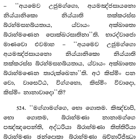
– ‘‘අයමෙව උජුමග්ගො, අයමඤ්ජසායනො
නිය්යානිකො නිය්යාති තක්කරස්ස
බ්රහ්මසහබ්යතාය, ය්වායං අක්ඛාතො
බ්රාහ්මණෙන පොක්ඛරසාතිනා’’ති. භාරද්වාජො
මාණවො එවමාහ – ‘‘අයමෙව උජුමග්ගො
අයමඤ්ජසායනො නිය්යානිකො නිය්යාති
තක්කරස්ස බ්රහ්මසහබ්යතාය, ය්වායං අක්ඛාතො
බ්රාහ්මණෙන තාරුක්ඛෙනා’’ති. අථ කිස්මිං පන
වො, වාසෙට්ඨ, විග්ගහො, කිස්මිං විවාදො,
කිස්මිං නානාවාදො’’ති?
. ‘‘මග්ගාමග්ගෙ, භො ගොතම. කිඤ්චාපි,
524
භො ගොතම, බ්රාහ්මණා නානාමග්ගෙ
පඤ්ඤපෙන්ති, අද්ධරියා බ්රාහ්මණා තිත්තිරියා
බ්රාහ්මණා ඡන්දොකා බ්රාහ්මණා බව්හාරිජ්ඣා