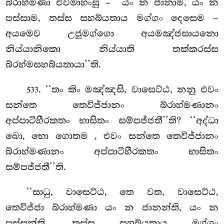
බ්රාහ්මණා එවමාහංසු – ‘‘යං න ජානාම, යං න
පස්සාම, තස්ස සහබ්යතාය මග්ගං දෙසෙම –
අයමෙව උජුමග්ගො අයමඤ්ජසායනො
නිය්යානිකො නිය්යාති තක්කරස්ස
බ්රහ්මසහබ්යතායා’’ති.
. ‘‘තං කිං මඤ්ඤසි, වාසෙට්ඨ, නනු එවං
533
සන්තෙ තෙවිජ්ජානං බ්රාහ්මණානං
අප්පාටිහීරකතං
භාසිතං සම්පජ්ජතී’’ති? ‘‘අද්ධා
ඛො, භො ගොතම
, එවං සන්තෙ තෙවිජ්ජානං
බ්රාහ්මණානං අප්පාටිහීරකතං භාසිතං
සම්පජ්ජතී’’ති.
‘‘සාධු, වාසෙට්ඨ, තෙ වත, වාසෙට්ඨ,
තෙවිජ්ජා බ්රාහ්මණා යං න ජානන්ති, යං න
පස්සන්ති, තස්ස සහබ්යතාය මග්ගං