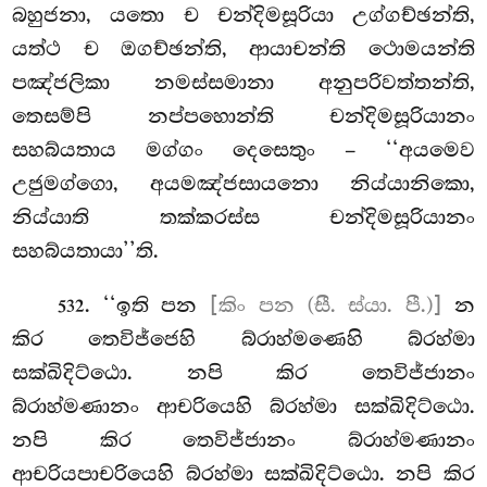
බහුජනා, යතො ච චන්දිමසූරියා උග්ගච්ඡන්ති,
යත්ථ
ච ඔගච්ඡන්ති, ආයාචන්ති ථොමයන්ති
පඤ්ජලිකා නමස්සමානා අනුපරිවත්තන්ති,
තෙසම්පි නප්පහොන්ති චන්දිමසූරියානං
සහබ්යතාය මග්ගං දෙසෙතුං – ‘‘අයමෙව
උජුමග්ගො, අයමඤ්ජසායනො නිය්යානිකො,
නිය්යාති තක්කරස්ස චන්දිමසූරියානං
සහබ්යතායා’’ති.
. ‘‘ඉති පන
[කිං පන (සී. ස්යා. පී.)]
න
532
කිර තෙවිජ්ජෙහි බ්රාහ්මණෙහි බ්රහ්මා
සක්ඛිදිට්ඨො. නපි කිර තෙවිජ්ජානං
බ්රාහ්මණානං ආචරියෙහි බ්රහ්මා සක්ඛිදිට්ඨො.
නපි කිර තෙවිජ්ජානං බ්රාහ්මණානං
ආචරියපාචරියෙහි බ්රහ්මා සක්ඛිදිට්ඨො. නපි කිර