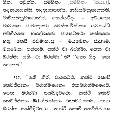
ගීතං පවුත්තං සමිහිතං
[සමීහිතං (ස්යා.)]
,
තදනුගායන්ති, තදනුභාසන්ති, භාසිතමනුභාසන්ති,
වාචිතමනුවාචෙන්ති, සෙය්යථිදං – අට්ඨකො
වාමකො වාමදෙවො වෙස්සාමිත්තො යමතග්ගි
අඞ්ගීරසො භාරද්වාජො වාසෙට්ඨො කස්සපො
භගු. තෙපි එවමාහංසු – ‘මයමෙතං ජානාම,
මයමෙතං පස්සාම, යත්ථ වා බ්රහ්මා, යෙන වා
බ්රහ්මා, යහිං වා බ්රහ්මා’’’ති? ‘‘නො හිදං, භො
ගොතම’’.
. ‘‘ඉති
කිර, වාසෙට්ඨ, නත්ථි කොචි
527
තෙවිජ්ජානං බ්රාහ්මණානං එකබ්රාහ්මණොපි,
යෙන බ්රහ්මා සක්ඛිදිට්ඨො. නත්ථි කොචි
තෙවිජ්ජානං බ්රාහ්මණානං එකාචරියොපි, යෙන
බ්රහ්මා සක්ඛිදිට්ඨො
. නත්ථි කොචි තෙවිජ්ජානං