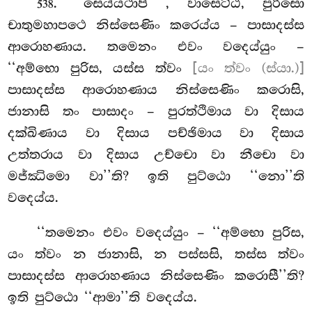
. ‘‘සෙය්යථාපි
, වාසෙට්ඨ, පුරිසො
538
චාතුමහාපථෙ නිස්සෙණිං කරෙය්ය – පාසාදස්ස
ආරොහණාය. තමෙනං එවං වදෙය්යුං –
‘‘අම්භො පුරිස, යස්ස ත්වං
[යං ත්වං (ස්යා.)]
පාසාදස්ස ආරොහණාය නිස්සෙණිං කරොසි,
ජානාසි තං පාසාදං – පුරත්ථිමාය වා දිසාය
දක්ඛිණාය වා දිසාය පච්ඡිමාය
වා දිසාය
උත්තරාය වා දිසාය උච්චො වා නීචො වා
මජ්ඣිමො වා’’ති? ඉති පුට්ඨො ‘‘නො’’ති
වදෙය්ය.
‘‘තමෙනං එවං වදෙය්යුං – ‘‘අම්භො පුරිස,
යං ත්වං න ජානාසි, න පස්සසි, තස්ස ත්වං
පාසාදස්ස ආරොහණාය නිස්සෙණිං කරොසී’’ති?
ඉති පුට්ඨො ‘‘ආමා’’ති වදෙය්ය.