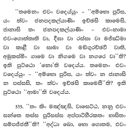
‘‘තමෙනං එවං වදෙය්යුං – ‘‘අම්භො පුරිස,
යං ත්වං ජනපදකල්යාණිං ඉච්ඡසි කාමෙසි,
ජානාසි තං ජනපදකල්යාණිං
– එවංනාමා
එවංගොත්තාති වා, දීඝා වා රස්සා වා මජ්ඣිමා
වා කාළී වා සාමා වා මඞ්ගුරච්ඡවී වාති,
අමුකස්මිං ගාමෙ වා නිගමෙ වා නගරෙ වා’’ති?
ඉති පුට්ඨො ‘නො’ති වදෙය්ය. තමෙනං එවං
වදෙය්යුං – ‘‘අම්භො පුරිස, යං ත්වං න ජානාසි
න පස්සසි, තං ත්වං ඉච්ඡසි කාමෙසී’’ති? ඉති
පුට්ඨො ‘‘ආමා’’ති වදෙය්ය.
. ‘‘තං කිං මඤ්ඤසි, වාසෙට්ඨ, නනු එවං
535
සන්තෙ තස්ස පුරිසස්ස අප්පාටිහීරකතං භාසිතං
සම්පජ්ජතී’’ති? ‘‘අද්ධා ඛො, භො ගොතම, එවං