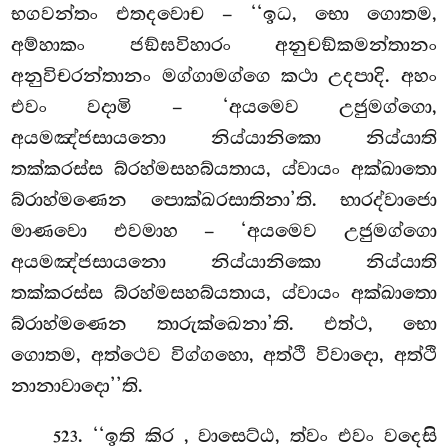
භගවන්තං එතදවොච – ‘‘ඉධ, භො ගොතම,
අම්හාකං ජඞ්ඝවිහාරං අනුචඞ්කමන්තානං
අනුවිචරන්තානං මග්ගාමග්ගෙ කථා උදපාදි. අහං
එවං වදාමි – ‘අයමෙව උජුමග්ගො,
අයමඤ්ජසායනො නිය්යානිකො නිය්යාති
තක්කරස්ස බ්රහ්මසහබ්යතාය, ය්වායං අක්ඛාතො
බ්රාහ්මණෙන පොක්ඛරසාතිනා’ති. භාරද්වාජො
මාණවො එවමාහ – ‘අයමෙව උජුමග්ගො
අයමඤ්ජසායනො නිය්යානිකො නිය්යාති
තක්කරස්ස බ්රහ්මසහබ්යතාය, ය්වායං අක්ඛාතො
බ්රාහ්මණෙන තාරුක්ඛෙනා’ති. එත්ථ, භො
ගොතම, අත්ථෙව විග්ගහො, අත්ථි විවාදො, අත්ථි
නානාවාදො’’ති.
. ‘‘ඉති
කිර
, වාසෙට්ඨ, ත්වං එවං වදෙසි
523