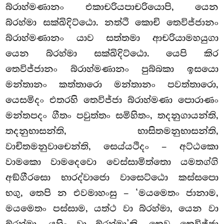
බ්රාහ්මණානං එකාචරියපාචරියොපි, යෙන
බ්රහ්මා සක්ඛිදිට්ඨො. නත්ථි
කොචි තෙවිජ්ජානං
බ්රාහ්මණානං යාව සත්තමා ආචරියාමහයුගා
යෙන බ්රහ්මා සක්ඛිදිට්ඨො. යෙපි
කිර
තෙවිජ්ජානං බ්රාහ්මණානං පුබ්බකා ඉසයො
මන්තානං කත්තාරො මන්තානං පවත්තාරො,
යෙසමිදං එතරහි තෙවිජ්ජා බ්රාහ්මණා පොරාණං
මන්තපදං ගීතං පවුත්තං සමිහිතං, තදනුගායන්ති,
තදනුභාසන්ති, භාසිතමනුභාසන්ති,
වාචිතමනුවාචෙන්ති, සෙය්යථිදං – අට්ඨකො
වාමකො වාමදෙවො වෙස්සාමිත්තො යමතග්ගි
අඞ්ගීරසො භාරද්වාජො වාසෙට්ඨො කස්සපො
භගු, තෙපි න එවමාහංසු – ‘මයමෙතං ජානාම,
මයමෙතං පස්සාම, යත්ථ වා බ්රහ්මා, යෙන වා